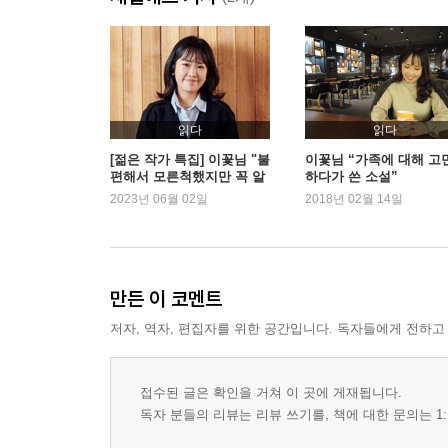
꼬맹이의 노크
악당의 등장
작전명: 은밀한 복수
또 다른 전쟁일까?
진짜 영웅의 탄생
읽다
읽다
악당의 초대장
[젊은 작가 특집] 이꽃님 "불
이꽃님 “가족에 대해 고
편해서 모른척했지만 꼭 알
하다가 쓴 소설”
작가의 말
아야 하는 이야기"
2023년 06월 02일
2018년 02월 14일
만든 이 코멘트
저자, 역자, 편집자를 위한 공간입니다. 독자들에게 전하고
접수된 글은 확인을 거쳐 이 곳에 게재됩니다.
독자 분들의 리뷰는 리뷰 쓰기를, 책에 대한 문의는 1: