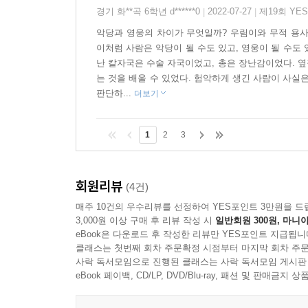
경기 화**곡 6학년 d******0
2022-07-27
제19회 YE
|
|
악당과 영웅의 차이가 무엇일까? 우림이와 무적 용사
이처럼 사람은 악당이 될 수도 있고, 영웅이 될 수도
난 칼자국은 수술 자국이었고, 총은 장난감이었다. 
는 것을 배울 수 있었다. 험악하게 생긴 사람이 사실
판단하...
더보기
1
2
3
회원리뷰
(4건)
매주 10건의 우수리뷰를 선정하여 YES포인트 3만원을 드
3,000원 이상 구매 후 리뷰 작성 시
일반회원 300원, 마니아
eBook은 다운로드 후 작성한 리뷰만 YES포인트 지급됩니
클래스는 첫번째 회차 주문확정 시점부터 마지막 회차 주문
사락 독서모임으로 진행된 클래스는 사락 독서모임 게시판
eBook 페이백, CD/LP, DVD/Blu-ray, 패션 및 판매금