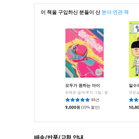
이 책을 구입하신 분들이 산
분야 연관 책
모두가 원하는 아이
일수
위해준 글/하루치 그림
웅진주니어
유은실
|
89건
9,000
원
(10% 할인)
10,8
배송/반품/교환 안내