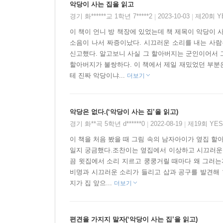
악당이 사는 집을 읽고
경기 화******교 1학년 7*****2
2023-10-03
제20회 
|
|
이 책이 언니 방 책장에 있었는데 책 제목이 악당이
소음이 나서 짜증이났다. 시끄러운 소리를 내는 사람
신고했다. 알고보니 사실 그 할아버지는 군인이어서 
할아버지가 불쌍하다. 이 책에서 제일 재밌었던 부분
테 진짜 악당이냐...
더보기
악당은 없다.(‘악당이 사는 집’을 읽고)
경기 화**곡 5학년 d******0
2022-08-19
제19회 YE
|
|
이 책을 처음 봤을 때 그림 속의 남자아이가 옆집 할
일지 궁금했다.조찬이는 옆집에서 이상하고 시끄러운 
끔 윗집에서 소리 지르고 쿵쿵거릴 때마다 왜 그러는
비명과 시끄러운 소리가 들리고 삽과 공구를 발견해 
지가 집 앞으...
더보기
편견을 가지지 말자(‘악당이 사는 집’을 읽고)