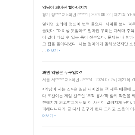
악당이 되버린 할아버지?!
조찬이에게는 옆집 할아버지 말고도 또 다른 친구
경기 영****교 5학년 l*****1
2024-09-22
제21회 YE
|
|
격려하고 배려해 준다. 반면 같은 반 친구 최우림은
덜커덩 소리에 정신이 번쩍 들었다. 시계를 보니 겨
혼내 주는 일을 상상하곤 했다. 그런데 옆집 할아
들었다. "더이상 못참아!!" 얼마전 우리는 다세대 
말이다. 알고 보니 최우림이 무적 용사였던 것이다!
이 걸어 다닐 수 있는 틈이 전부였다. 문제는 내 방과
고 집을 돌아다녔다. 나는 엄마에게 말해보았지만 소용
최우림과 무적 용사는 같은 사람이지만 왜 조찬이
...
더보기
아니라는 교훈을 깨닫는다. 그리고 조찬이는 무적 
하는 생각에 먼저 마음의 문을 열고 다가간다. 이 
과연 악당은 누구일까?
것과 소통이 중요하다는 점을 세심하게 짚어 준다.
서울 서******교 5학년 a*****4
2024-07-25
제21회 
|
|
있을 것이다.
<악당이 사는 집>은 일단 재미있는 책 제목 때문에 
다.조찬이는 게임 친구인 '무적 용사'와 함께 작전을
친해지게 되고학교에서도 이 사건이 알려지게 된다. 
피해다니다가 곧 다시 친구가 된다.그리고 소음의 이유
더보기