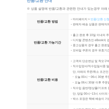
반품/교환 안내
※ 상품 설명에 반품/교환과 관련한 안내가 있는경우 아래 
마이페이지 >
반품/교환 신청
반품/교환 방법
판매자 배송 상품은 판매자와
출고 완료 후 10일 이내의 
디지털 콘텐츠인 eBook의 
반품/교환 가능기간
중고상품의 경우 출고 완료일
모바일 쿠폰의 경우 유효기간(
고객의 단순변심 및 착오구
직수입양서/직수입일서중 일
단, 아래의 주문/취소 조건인
오늘 00시 ~ 06시 30분 
반품/교환 비용
오늘 06시 30분 이후 주문
직수입 음반/영상물/기프트 
단, 당일 00시~13시 사이
박스 포장은 택배 배송이 가