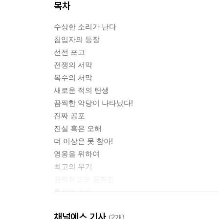
목차
수상한 소리가 난다
침입자의 등장
선전 포고
전쟁의 서막
복수의 서막
새로운 적의 탄생
끔찍한 악당이 나타났다!
진짜 공포
진실 혹은 오해
더 이상은 못 참아!
영웅을 위하여
최고의 무기
끔찍하고도 끔찍한
협상의 기술
악당의 소굴
채널예스 기사
악당은 어떻게 되었을까?
(2개)