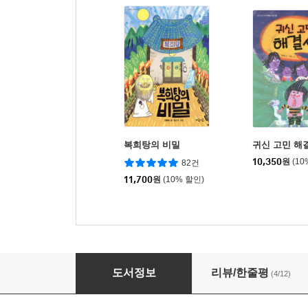
복희탕의 비밀
귀신 고민 해
10,350
원
(10
82건
11,700
원
(10% 할인)
악당이 사는 집
도서정보
리뷰/한줄평
(4/12)