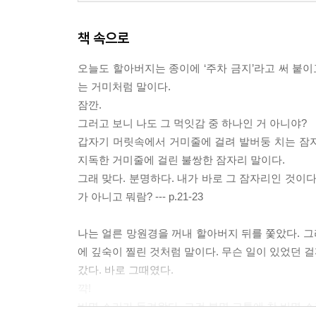
책 속으로
오늘도 할아버지는 종이에 ‘주차 금지’라고 써 붙이
는 거미처럼 말이다.
잠깐.
그러고 보니 나도 그 먹잇감 중 하나인 거 아니야?
갑자기 머릿속에서 거미줄에 걸려 발버둥 치는 잠
지독한 거미줄에 걸린 불쌍한 잠자리 말이다.
그래 맞다. 분명하다. 내가 바로 그 잠자리인 것이
가 아니고 뭐람? --- p.21-23
나는 얼른 망원경을 꺼내 할아버지 뒤를 쫓았다. 그
에 깊숙이 찔린 것처럼 말이다. 무슨 일이 있었던 걸
갔다. 바로 그때였다.
꺅!
비명 소리가 들려왔다. 그건 분명 고통에 찬 비명 소