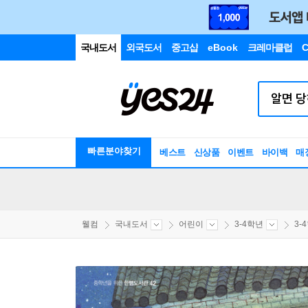
국내도서
외국도서
중고샵
eBook
크레마클럽
C
빠른분야찾기
베스트
신상품
이벤트
바이백
매
웰컴
국내도서
어린이
3-4학년
3-