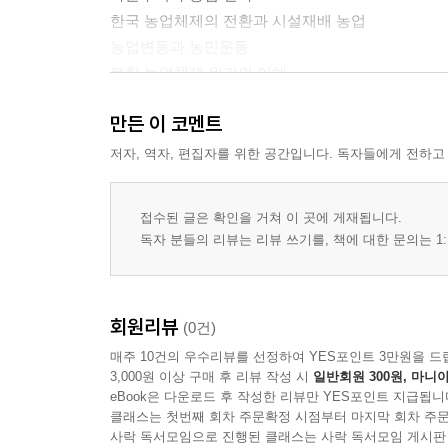
한국 농업체제의 전환과 시설재배 농업
농업변동과 농민운동
북한 농업체제 위기의 이해
만든 이 코멘트
3. 발전의 환상과 현실
세계화와 사회변동
저자, 역자, 편집자를 위한 공간입니다. 독자들에게 전하고
남한 경제발전의 그늘과 대안
접수된 글은 확인을 거쳐 이 곳에 게재됩니다.
참고문헌
독자 분들의 리뷰는 리뷰 쓰기를, 책에 대한 문의는 1:
논문수록지
색인
회원리뷰
(0건)
매주 10건의 우수리뷰를 선정하여 YES포인트 3만원을 드
3,000원 이상 구매 후 리뷰 작성 시
일반회원 300원, 마니아
eBook은 다운로드 후 작성한 리뷰만 YES포인트 지급됩니
클래스는 첫번째 회차 주문확정 시점부터 마지막 회차 주문
사락 독서모임으로 진행된 클래스는 사락 독서모임 게시판