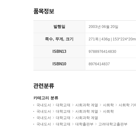
품목정보
발행일
2003년 06월 20일
쪽수, 무게, 크기
271쪽 | 436g | 153*224*20
ISBN13
9788976414830
ISBN10
8976414837
관련분류
카테고리 분류
국내도서
대학교재
사회과학 계열
사회학
사회학 기
국내도서
대학교재
사회과학 계열
사회학
국내도서
대학교재
사회과학 계열
국내도서
대학교재
대학출판부
고려대학교출판부