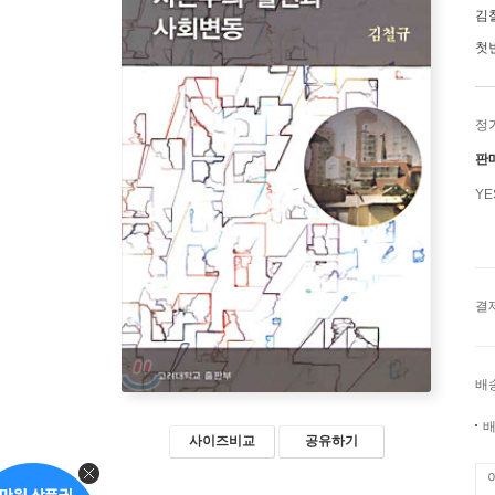
김
첫
정
판
Y
결
배
배
사이즈비교
공유하기