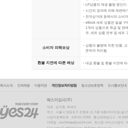
LP상품의 재생 불량 원인이 기
시간의 경과에 의해 재판매가
전자상거래 등에서의 소비자
eBook 세트 상품은 일괄 
1개의 상품으로 취급 및 판매
우, 세트 상품 전부 및 세트
상품의 불량에 의한 반품, 교
소비자 피해보상
준하여 처리됨
환불 지연에 따른 배상
대금 환불 및 환불 지연에 
회사소개
인재채용
이용약관
개인정보처리방침
청소년보호정책
도서홍보안내
대표 : 김석환, 최세라
주소 : 서울시 영등포구 은행로 11, 5층~6층(여의도동,일신
사업자등록번호 : 229-81-37000 통신판매업신고 : 제 200
이메일 : yes24help@yes24.com 호스팅 서비스사업자 :