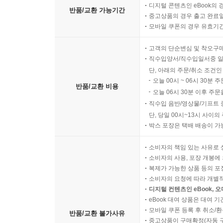
디지털 콘텐츠인 eBook의 
반품/교환 가능기간
중고상품의 경우 출고 완료일
모바일 쿠폰의 경우 유효기간(
고객의 단순변심 및 착오구
직수입양서/직수입일서중 일
단, 아래의 주문/취소 조건인
오늘 00시 ~ 06시 30분 
반품/교환 비용
오늘 06시 30분 이후 주문
직수입 음반/영상물/기프트 
단, 당일 00시~13시 사이
박스 포장은 택배 배송이 가
소비자의 책임 있는 사유로 
소비자의 사용, 포장 개봉에 
복제가 가능한 상품 등의 포장을 
소비자의 요청에 따라 개별
디지털 컨텐츠인 eBook, 
eBook 대여 상품은 대여 기
모바일 쿠폰 등록 후 취소/환
반품/교환 불가사유
중고상품이 구매확정(자동 