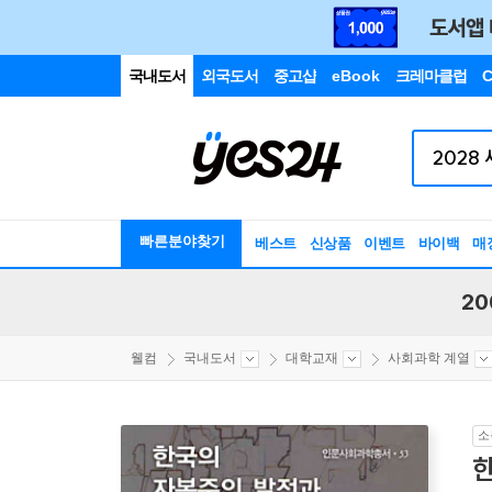
국내도서
외국도서
중고샵
eBook
크레마클럽
C
빠른분야찾기
베스트
신상품
이벤트
바이백
매
20
웰컴
국내도서
대학교재
사회과학 계열
소