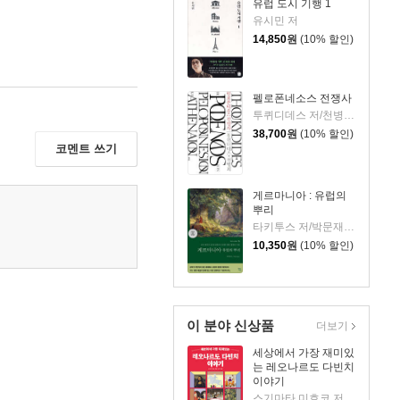
유럽 도시 기행 1
유시민 저
14,850
원
(10% 할인)
펠로폰네소스 전쟁사
투퀴디데스 저/천병희 역
38,700
원
(10% 할인)
코멘트 쓰기
게르마니아 : 유럽의
뿌리
타키투스 저/박문재 역
10,350
원
(10% 할인)
이 분야 신상품
더보기
세상에서 가장 재미있
는 레오나르도 다빈치
이야기
스기마타 미호코 저/서수지 역