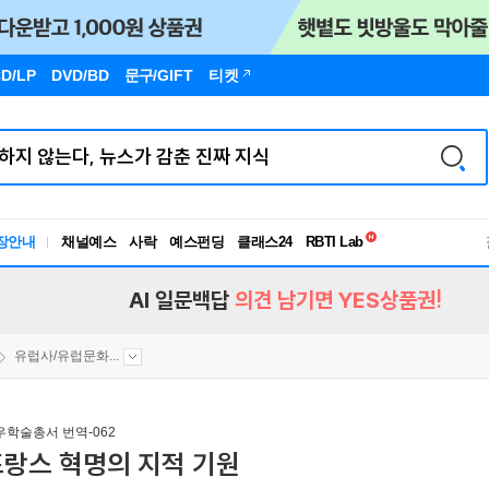
D/LP
DVD/BD
문구
/GIFT
티켓
독서유형검사
RBTI Lab
장안내
채널예스
사락
예스펀딩
클래스24
독서유형검사
AI 일문백답
의견 남기면 YES상품권!
유럽사/유럽문화...
우학술총서 번역-062
프랑스 혁명의 지적 기원