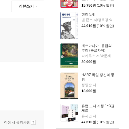
15,750
원
(10% 할인)
리뷰쓰기
헨리 5세
댄 존스 저/정호경 역
44,910
원
(10% 할인)
게르마니아 : 유럽의
뿌리 (큰글자책)
타키투스 저/박문재 역
30,000
원
HARZ 독일 정신의 풍
경
정명순 저
18,000
원
유럽 도시 기행 1~3권
세트
유시민 저
47,610
원
(10% 할인)
작성 시 유의사항