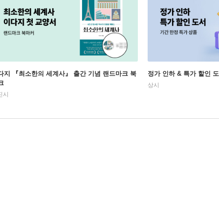
다지 『최소한의 세계사』 출간 기념 랜드마크 북
정가 인하 & 특가 할인 
크
상시
진시