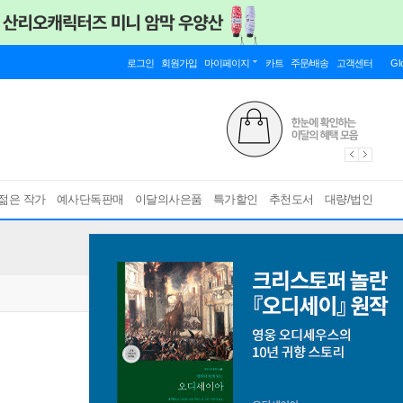
로그인
회원가입
마이페이지
카트
주문/배송
고객센터
Gl
젊은 작가
예사단독판매
이달의사은품
특가할인
추천도서
대량/법인