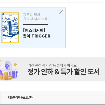
김은성 작가
친필 메시지 수록
---------------
[예스리커버]
빵야 TRIGGER
배송/반품/교환