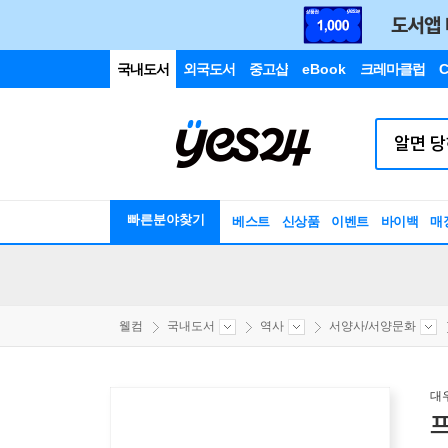
국내도서
외국도서
중고샵
eBook
크레마클럽
C
빠른분야찾기
베스트
신상품
이벤트
바이백
매
웰컴
국내도서
역사
서양사/서양문화
대