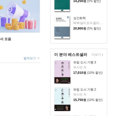
14,250
원
(5% 할인)
성간화학
W.W.덜리,D.A.윌리엄스 저/민영기 역
20,900
원
(5% 할인)
도서 모음
이 분야 베스트셀러
더보기
펼쳐보기
유럽 도시 기행 3
유시민 저
17,010
원
(10% 할인)
유럽 도시 기행 2
유시민 저
15,750
원
(10% 할인)