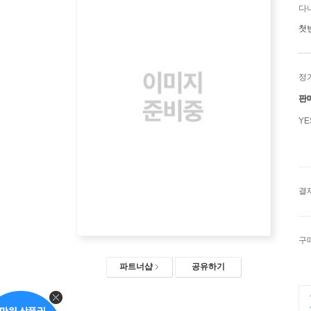
다
첫
정
판
Y
결
구
파트너샵
공유하기