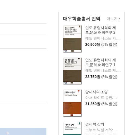
대우학술총서 번역
더보기
인도,유럽사회의 제
도,문화 어휘연구 2
에밀 벤베니스트 저/김현권 역
20,900
원
(5% 할인)
인도,유럽사회의 제
도,문화 어휘연구 1
에밀 벤베니스트 저/김현권 역
23,750
원
(5% 할인)
당대사의 조명
아서 라이트 등편/위진수당사학회 역
31,350
원
(5% 할인)
경제학 강의
크누트 빅셀 저/오근엽 역