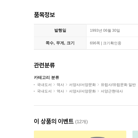
품목정보
발행일
1993년 06월 30일
쪽수, 무게, 크기
696쪽 | 크기확인중
관련분류
카테고리 분류
국내도서
역사
서양사/서양문화
유럽사/유럽문화 일반
국내도서
역사
서양사/서양문화
서양근현대사
이 상품의 이벤트
(12개)