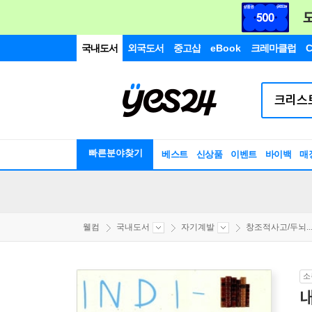
국내도서
외국도서
중고샵
eBook
크레마클럽
C
빠른분야찾기
베스트
신상품
이벤트
바이백
매
웰컴
국내도서
자기계발
창조적사고/두뇌..
소
내