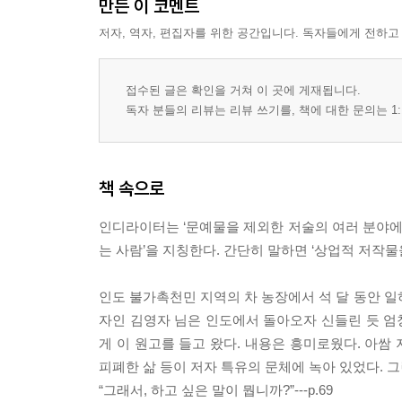
만든 이 코멘트
저자, 역자, 편집자를 위한 공간입니다. 독자들에게 전하고
저작권을 지키는 것만이 살 길이다
저작권 3원칙｜다른 사람의 저작권을 침해하지 말 
* 돈 문제 이야기하기
접수된 글은 확인을 거쳐 이 곳에 게재됩니다.
독자 분들의 리뷰는 리뷰 쓰기를, 책에 대한 문의는 1:
계약서에 사인하기 전에 꼭 알아야 할 것들
계약서 자세히 살펴보기｜계약금보다 중요한 것｜출
*출판사를 선택하라
책 속으로
나오며-당신도 이런 쾌락을 알았으면 좋겠다
인디라이터는 ‘문예물을 제외한 저술의 여러 분야에서
부록 01 필독서들
는 사람’을 지칭한다. 간단히 말하면 ‘상업적 저작물을 쓴
부록 02 책을 만든 사람들
부록 03 이 책에 나온 책들
인도 불가촉천민 지역의 차 농장에서 석 달 동안 일
자인 김영자 님은 인도에서 돌아오자 신들린 듯 엄청난
게 이 원고를 들고 왔다. 내용은 흥미로웠다. 아쌈
피폐한 삶 등이 저자 특유의 문체에 녹아 있었다. 그
“그래서, 하고 싶은 말이 뭡니까?”---p.69