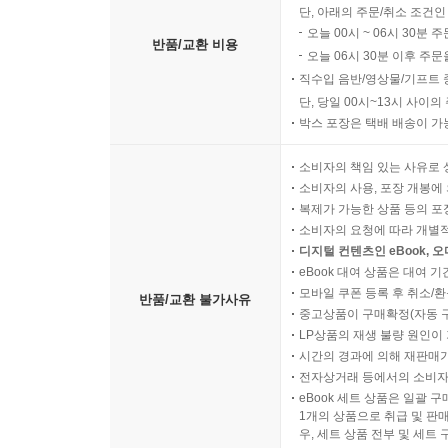
단, 아래의 주문/취소 조건인
오늘 00시 ~ 06시 30분 
반품/교환 비용
오늘 06시 30분 이후 주문
직수입 음반/영상물/기프트 
단, 당일 00시~13시 사이
박스 포장은 택배 배송이 가
소비자의 책임 있는 사유로 
소비자의 사용, 포장 개봉에 
복제가 가능한 상품 등의 포장을 
소비자의 요청에 따라 개별
디지털 컨텐츠인 eBook, 
eBook 대여 상품은 대여 기
모바일 쿠폰 등록 후 취소/환
반품/교환 불가사유
중고상품이 구매확정(자동 
LP상품의 재생 불량 원인이 기
시간의 경과에 의해 재판매가
전자상거래 등에서의 소비자
eBook 세트 상품은 일괄 
1개의 상품으로 취급 및 판매
우, 세트 상품 전부 및 세트