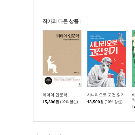
* 카피라이터 보는 법
작가의 다른 상품
이제 쓰자
How to show를 생각하라｜ 모델 북을 정하라
정해라｜기본 테크닉에 충실해라｜브랜드를 염두
하자｜여행기의 테마 찾기
* 그림 혹은 비주얼의 중요성
형식을 뛰어넘는 글쓰기
차라리 소설을 써라｜가상 체험을 제공하라｜스토
묘사든 재미있게｜글쓰기도 게임처럼｜메타포를 
글쓰기를 하라｜정제된 글쓰기를 위한 5원칙｜도움
리더의 인문학
시나리오로 고전 읽기
베
약
*교정과 교열에 대하여
15,300
원
(10% 할인)
13,500
원
(10% 할인)
1
Chapter 4 이것만은 꼭 챙기자
나도 책 한번 내볼까?
*시인과 소설가는 행복인가?