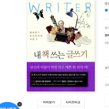
명
정
판
Y
결
구
미리보기
사이즈비교