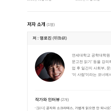
*누가 책을 낼 수 있나?
는 글쓰기』 명로진
좋은 재료를 고르는 안목은 거저 생기지 않는다
글 재료 고르기｜억울하면 경험하라｜자료 보는 눈
저자 소개
(1명)
*100만 부로 10억 벌기
저 :
명로진
(明魯鎭)
남의 것을 맛보지 않고는 내 것 또한 잘 만들 수 없
어떻게 읽을 것인가?｜도서 구매 7원칙｜두고두고 
*책 버리기도 필요하다
연세대학교 공학대학원 테
문고전 읽기’ 등을 강
Chapter 3 내 책 만들기
업 후 일간지 사회부, 
누구를 위한 책인지 알고 쓰자
‘이 사람’이라는 코너에
전체 관람용인가 전문가용인가?｜어린이와 어르신
* 나의 웰다잉
메인 재료부터 갖은 양념까지, 어떤 책을 만들까
작가와 인터뷰
(2개)
기획서 쓰기｜기획서의 구성 요소｜기획서는 한 
[읽다]
공자와 소크라테스, 가볍게 읽으면 안 되나요
편집자는 제1의 독자｜다른 시각. 다른 의견