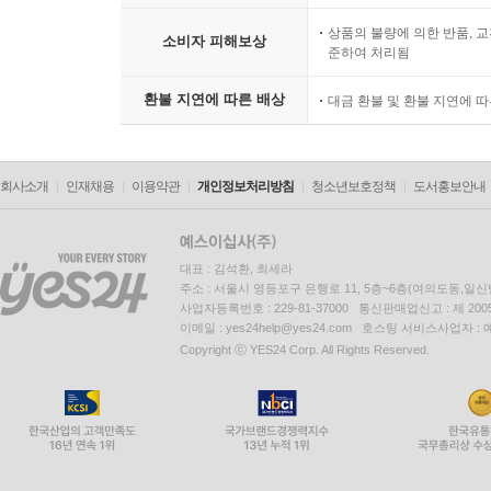
상품의 불량에 의한 반품, 교
소비자 피해보상
준하여 처리됨
환불 지연에 따른 배상
대금 환불 및 환불 지연에 
회사소개
인재채용
이용약관
개인정보처리방침
청소년보호정책
도서홍보안내
대표 : 김석환, 최세라
주소 : 서울시 영등포구 은행로 11, 5층~6층(여의도동,일신
사업자등록번호 : 229-81-37000 통신판매업신고 : 제 200
이메일 : yes24help@yes24.com 호스팅 서비스사업자 :
Copyright ⓒ YES24 Corp. All Rights Reserved.