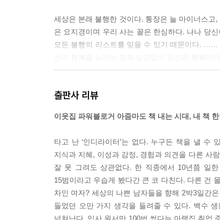
세상은 본래 불행한 것이다. 통장은 늘 마이너스고,
은 요지경이며 우리 사는 꼴은 한심하다. 나나 당신
모든 불행의 리스트를 잊을 수 있기 때문이다. ……
신이 행복을 느끼는 것과 상관없이 당신은 행복하다
---p.286
출판사 리뷰
이웃집 파워블로거 아줌마도 책 내는 시대, 내 책 
타고 난 ‘인디라이터’는 없다. 누구든 책을 낼 수
지식과 지혜, 이성과 감정, 경험과 의견을 다른 사람
잘 못 그려도 상관없다. 한 직종에서 10년쯤 일
15범이라고 우습게 봤다간 큰 코 다친다. 다른 건
차인 여자? 세상의 나쁜 남자들을 향해 2박3일간은
들었던 오만 가지 생각을 들려줄 수 있다. 백수 생
넘쳐난다. 입사 원서만 100번 썼다는 아랫집 취업 