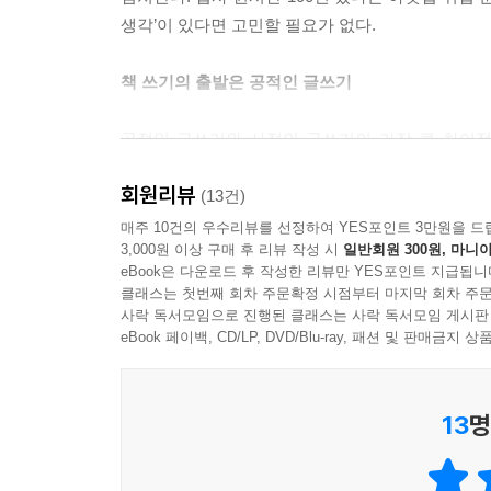
생각’이 있다면 고민할 필요가 없다.
책 쓰기의 출발은 공적인 글쓰기
공적인 글쓰기와 사적인 글쓰기의 가장 큰 차이점은
대표적 글이고 책이 될 원고는 독자를 만족시켜야 살
회원리뷰
명로진은 지난 5~6년간 실제 ‘내 책 쓰기’를
(13건)
지금까지 실력 있는 인디라이터를 다수 배출했다. 
매주 10건의 우수리뷰를 선정하여 YES포인트 3만원을 드
3,000원 이상 구매 후 리뷰 작성 시
일반회원 300원, 마니아
겪는다.
eBook은 다운로드 후 작성한 리뷰만 YES포인트 지급됩니
클래스는 첫번째 회차 주문확정 시점부터 마지막 회차 주문
공적인 글쓰기에서 강조하는 것이 바로 ‘저자의 할 말
사락 독서모임으로 진행된 클래스는 사락 독서모임 게시판
콘셉트가 무엇인지 또 어떻게 잡아야 하는지 도움
eBook 페이백, CD/LP, DVD/Blu-ray, 패션 및 판매금
‘기획서 잘 쓰는 법’과 ‘출판에 대한 실용지식’까
출판계에서 살아남기 위해 체득한 온갖 노하우가 담
13
명
책을 내지 못해도 상관없다