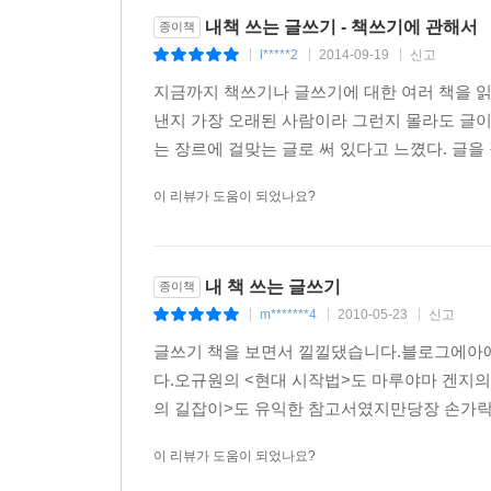
내책 쓰는 글쓰기 - 책쓰기에 관해서
종이책
l*****2
2014-09-19
신고
|
|
|
지금까지 책쓰기나 글쓰기에 대한 여러 책을 읽
낸지 가장 오래된 사람이라 그런지 몰라도 글이
는 장르에 걸맞는 글로 써 있다고 느꼈다. 글을 
이 리뷰가 도움이 되었나요?
내 책 쓰는 글쓰기
종이책
m*******4
2010-05-23
신고
|
|
|
글쓰기 책을 보면서 낄낄댔습니다.블로그에아얘
다.오규원의 <현대 시작법>도 마루야마 겐지의
의 길잡이>도 유익한 참고서였지만당장 손가락 
이 리뷰가 도움이 되었나요?