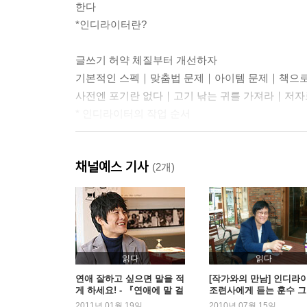
한다
*인디라이터란?
글쓰기 허약 체질부터 개선하자
기본적인 스펙｜맞춤법 문제｜아이템 문제｜책으로
사전엔 포기란 없다｜고기 낚는 귀를 가져라｜저자
* 인디라이터의 작업 순서
꾸준히 하면 늘 수밖에 없다
채널예스 기사
글쓰기를 취미이자 특기로 만들어라｜매일 써야 
(2개)
*글쓰기 3계명
Chapter 2 재료 준비 이렇게 하자
내 블로그로 글 재료 만들기
하고픈 말이 뭐요?｜블로그 글과 책 글의 차이｜W
읽다
읽다
｜눈 씻고 아이템 찾기｜불행과 절망도 미래를 
연애 잘하고 싶으면 말을 적
[작가와의 만남] 인디라
게 하세요! - 『연애에 말 걸
조련사에게 듣는 훈수 
훌륭한 글은 아직 써지지 않았다
기』 명로진
고 훈훈한 수다 - 『내 책
2011년 01월 19일
2010년 07월 15일