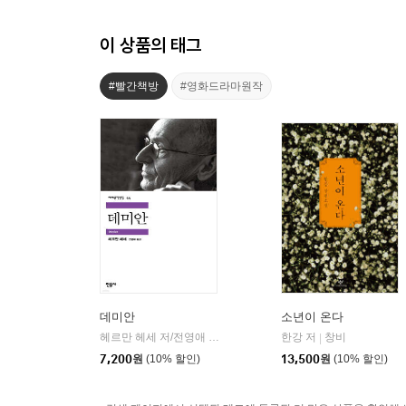
이 상품의 태그
#빨간책방
#영화드라마원작
데미안
소년이 온다
헤르만 헤세 저/전영애 역
민음사
한강 저
창비
|
|
7,200
원
(10% 할인)
13,500
원
(10% 할인)