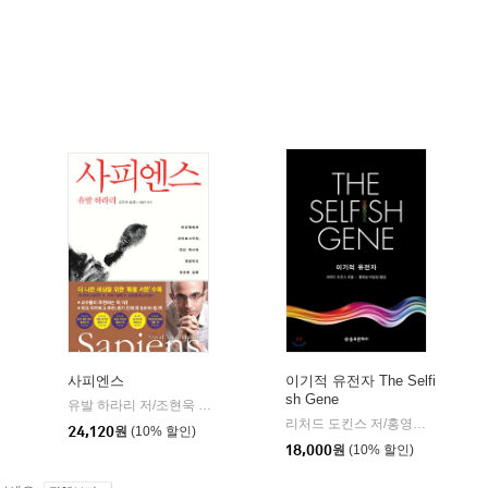
사피엔스
이기적 유전자 The Selfi
sh Gene
유발 하라리 저/조현욱 역/이태수 감수
김영사
|
리처드 도킨스 저/홍영남,이상임 공역
24,120
원
(10% 할인)
18,000
원
(10% 할인)