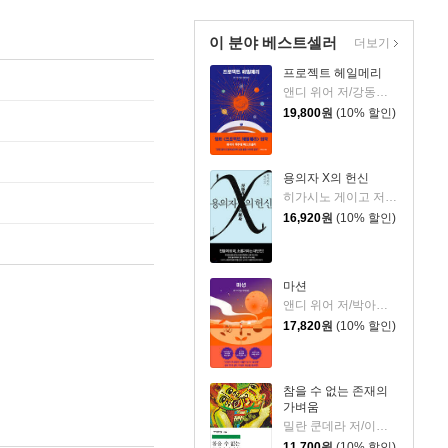
이 분야 베스트셀러
더보기
프로젝트 헤일메리
앤디 위어 저/강동혁 역
19,800
원
(10% 할인)
용의자 X의 헌신
히가시노 게이고 저/양억관 역
16,920
원
(10% 할인)
마션
앤디 위어 저/박아람 역
17,820
원
(10% 할인)
참을 수 없는 존재의
가벼움
밀란 쿤데라 저/이재룡 역
11,700
원
(10% 할인)