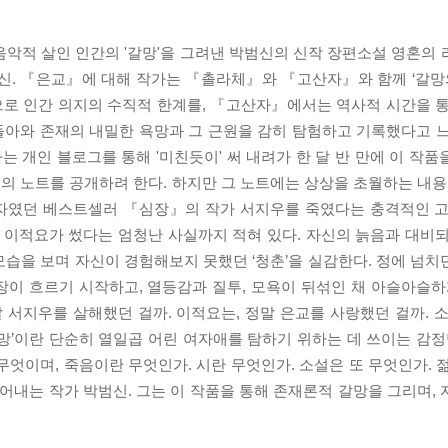
 음악적 살인 인간의 '갈망'을 그려낸 박범신의 신작 장편소설 영혼의
신. 『은교』에 대해 작가는 『촐라체』와 『고산자』와 함께 ‘갈망
로 인간 의지의 수직적 한계를, 『고산자』에서는 역사적 시간을 통
돌아와 존재의 내밀한 욕망과 그 근원을 감히 탐험하고 기록했다고 
는 개인 블로그를 통해 '미친듯이' 써 내려가 한 달 반 만에 이 작
 노트를 공개하려 한다. 하지만 그 노트에는 상상을 초월하는 내용
자였던 베스트셀러 『심장』의 작가 서지우를 죽였다는 충격적인 고
 이적요가 썼다는 엄청난 사실까지 적혀 있다. 자신의 늙음과 대비
습을 보며 자신이 경험해보지 못했던 ‘청춘’을 실감한다. 정에 넘
이 흐르기 시작하고, 열등감과 질투, 모욕이 뒤섞인 채 아슬아슬하
말 서지우를 살해했던 걸까. 이적요는, 정말 은교를 사랑했던 걸까. 
망’이란 단순히 열일곱 어린 여자애를 탐하기 위하는 데 쓰이는 감정
무엇이며, 죽음이란 무엇인가. 시란 무엇인가. 소설은 또 무엇인가. 
풀어내는 작가 박범신. 그는 이 작품을 통해 존재론적 갈망을 그리며,