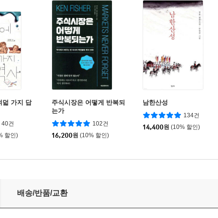
여덟 가지 답
주식시장은 어떻게 반복되
남한산성
는가
134건
40건
102건
14,400
원
(10% 할인)
% 할인)
16,200
원
(10% 할인)
배송/반품/교환