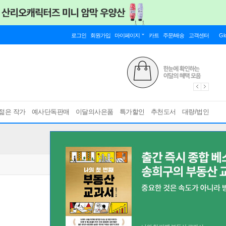
로그인
회원가입
마이페이지
카트
주문/배송
고객센터
Gl
젊은 작가
예사단독판매
이달의사은품
특가할인
추천도서
대량/법인