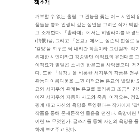
책소개
거부할 수 없는 홀림, 그 관능을 좇는 어느 시인의
품들을 통해 인생의 깊은 심연을 그려온 작가 박범
고 소개한다. 『촐라체』에서는 히말라야를 배경으
(情恨)을, 그리고 『은교』에서는 실존의 현실로 
'갈망'을 화두로 써 내려간 작품이라 그런걸까. 작가
위대한 시인이라고 칭송받던 이적요의 유언대로 그의
이적요가 열일곱 소녀인 한은교를 사랑했으며, 제
다. 또한 『심장』을 비롯한 서지우의 작품은 전부
관능과 아름다움을 느낀 이적요는 은교의 발랄한 모
요와 서지우의 관계는 은교를 둘러싸고 조금씩 긴장
어진 서지우의 자동차 사고와 죽음. 이적요는, 정
핑계 대고 자신의 욕망을 투영했다는 작가에게 ‘갈
작품을 통해 존재론적인 물음을 던진다. 욕망이란 
이란 또 무엇인가. 글쓰기를 통해 자신의 욕망을 
하게 보여주고 있다.