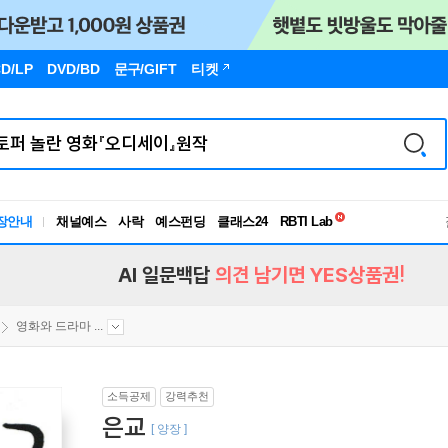
D/LP
DVD/BD
문구
/GIFT
티켓
독서유형검사
RBTI Lab
장안내
채널예스
사락
예스펀딩
클래스24
독서유형검사
AI 일문백답
의견 남기면 YES상품권!
영화와 드라마 ...
소득공제
강력추천
은교
[ 양장 ]