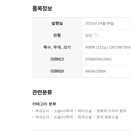
품목정보
발행일
2010년 04월 06일
판형
양장
쪽수, 무게, 크기
408쪽 | 511g | 128*188*30
ISBN13
9788954610681
ISBN10
8954610684
관련분류
카테고리 분류
국내도서
소설/시/희곡
테마소설
영화와 드라마 원작
국내도서
소설/시/희곡
한국소설
한국 장편소설