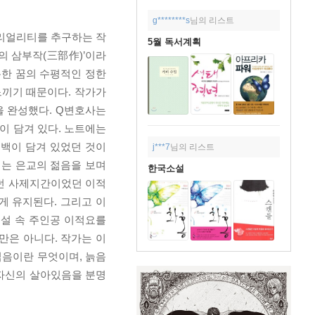
g********s
님의 리스트
 리얼리티를 추구하는 작
5월 독서계획
의 삼부작(三部作)’이라
한 꿈의 수평적인 정한
느끼기 때문이다. 작가가
품을 완성했다. Q변호사는
이 담겨 있다. 노트에는
백이 담겨 있었던 것이
j***7
님의 리스트
되는 은교의 젊음을 보며
한국소설
치던 사제지간이었던 이적
게 유지된다. 그리고 이
소설 속 주인공 이적요를
만은 아니다. 작가는 이
젊음이란 무엇이며, 늙음
 자신의 살아있음을 분명