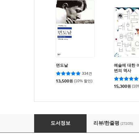
면도날
예술에 대한 
변의 역사
334건
13,500
원
(10% 할인)
15,300
원
(10
은교
도서정보
리뷰/한줄평
(272/25)