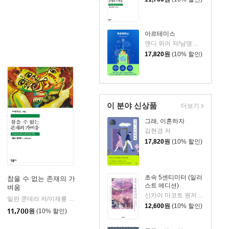
아르테미스
앤디 위어 저/남명성 역
17,820
원
(10% 할인)
이 분야 신상품
더보기
그래, 이혼하자
김현경 저
17,820
원
(10% 할인)
초속 5센티미터 (일러
참을 수 없는 존재의 가
스트 에디션)
벼움
신카이 마코토 원저/아키즈키 료 저/김혜리 역
을유문화사
밀란 쿤데라 저/이재룡 역
민음사
|
|
12,600
원
(10% 할인)
11,700
원
(10% 할인)