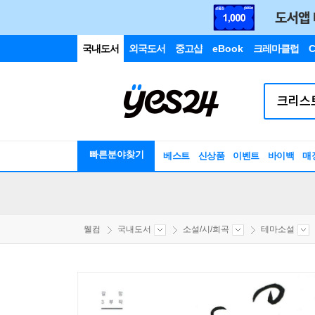
국내도서
외국도서
중고샵
eBook
크레마클럽
C
빠른분야찾기
베스트
신상품
이벤트
바이백
매
웰컴
국내도서
소설/시/희곡
테마소설