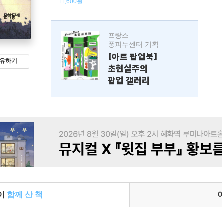
11,600원
프랑스
퐁피두센터 기획
[아트 팝업북]
유하기
초현실주의
팝업 갤러리
들이
함께 산 책