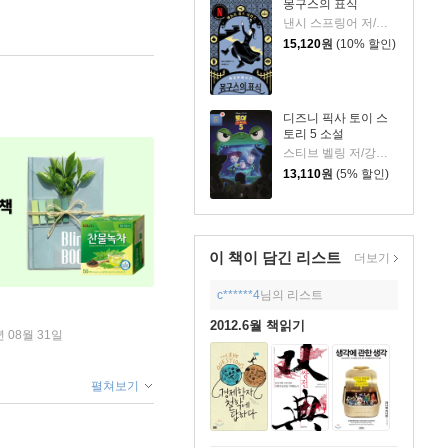
몽구스의 표식
낸시 스프링어 저/정시윤 역
15,120
원
(10% 할인)
디즈니 픽사 토이 스
토리 5 소설
스티브 벨링 저/강세중 역
13,110
원
(5% 할인)
이 책이 담긴
리스트
더보기
c******4
님의 리스트
2012.6월 책읽기
년 08월 31일
펼쳐보기