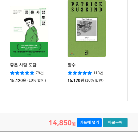
좋은 사람 도감
향수
79건
113건
15,120
원
(10% 할인)
15,120
원
(10% 할인)
14,850
카트에 넣기
바로구매
원