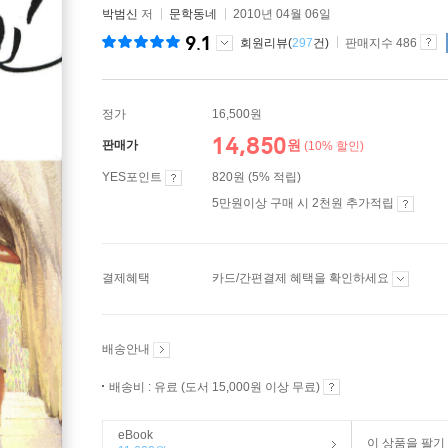
박범신
저
문학동네
2010년 04월 06일
9.1
회원리뷰(
297
건)
판매지수 486
정가
16,500원
14,850
원
판매가
(10% 할인)
YES포인트
820원 (5% 적립)
5만원이상 구매 시 2천원 추가적립
결제혜택
카드/간편결제 혜택을 확인하세요
배송안내
배송비 : 유료 (도서 15,000원 이상 무료)
eBook
이 상품을 팔기