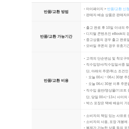
마이페이지 >
반품/교환 신청
반품/교환 방법
판매자 배송 상품은 판매자와
출고 완료 후 10일 이내의 
디지털 콘텐츠인 eBook의 
반품/교환 가능기간
중고상품의 경우 출고 완료일
모바일 쿠폰의 경우 유효기간(
고객의 단순변심 및 착오구
직수입양서/직수입일서중 일
단, 아래의 주문/취소 조건인
오늘 00시 ~ 06시 30분 
반품/교환 비용
오늘 06시 30분 이후 주문
직수입 음반/영상물/기프트 
단, 당일 00시~13시 사이
박스 포장은 택배 배송이 가
소비자의 책임 있는 사유로 
소비자의 사용, 포장 개봉에 
복제가 가능한 상품 등의 포장을 