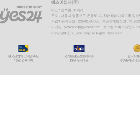
대표 : 김석환, 최세라
주소 : 서울시 영등포구 은행로 11, 5층~6층(여의도동,일신
사업자등록번호 : 229-81-37000 통신판매업신고 : 제 200
이메일 : yes24help@yes24.com 호스팅 서비스사업자 :
Copyright ⓒ YES24 Corp. All Rights Reserved.