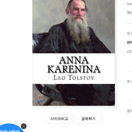
Tol
첫
정
판
Y
추
결
사이즈비교
공유하기