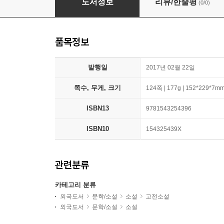
도서정보
리뷰/한줄평
(0/0)
품목정보
발행일
2017년 02월 22일
쪽수, 무게, 크기
124쪽 | 177g | 152*229*7m
ISBN13
9781543254396
ISBN10
154325439X
관련분류
카테고리 분류
외국도서
문학/소설
소설
고전소설
외국도서
문학/소설
소설