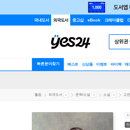
국내도서
외국도서
중고샵
eBook
크레마클럽
C
빠른분야찾기
베스트
신상품
이벤트
바이백
매
웰컴
외국도서
문학/소설
소설
고
소
직