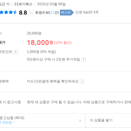
상근
저
21세기북스
2010년 03월 08일
8.8
인문 top20 3주
회원리뷰(
22
건)
베스트
가
20,000원
18,000
원
매가
(10% 할인)
ES포인트
1,000원 (5% 적립)
5만원이상 구매 시 2천원 추가적립
제혜택
카드/간편결제 혜택을 확인하세요
매 시 참고사항
현재 새 상품은 구매 할 수 없습니다. 아래 상품으로 구매하거나 판매
중고상품 (40개)
이 상품을 팔기
7,400원 ~