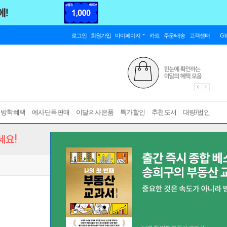
로그인
회원가입
마이페이지
카트
주문/배송
고객센터
Gl
름방학혜택
예사단독판매
이달의사은품
특가할인
추천도서
대량/법인
세요!