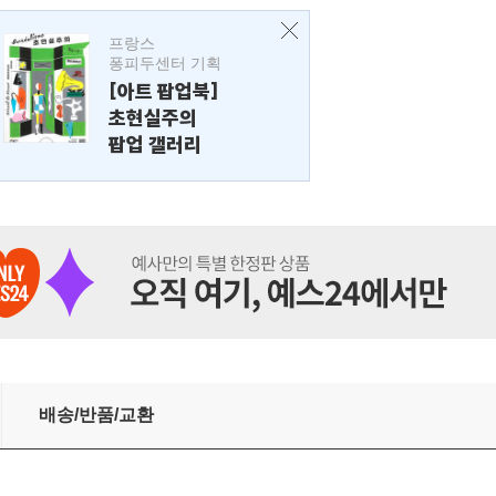
프랑스
퐁피두센터 기획
[아트 팝업북]
초현실주의
팝업 갤러리
배송/반품/교환