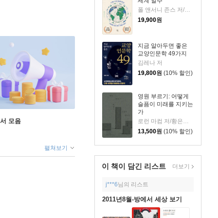
세계 일주
폴 앤서니 존스 저/고정아 역
19,900
원
지금 알아두면 좋은
교양인문학 49가지
김레나 저
19,800
원
(10% 할인)
영원 부르기: 어떻게
슬픔이 미래를 지키는
가
도서 모음
로런 마컴 저/황은주 역
13,500
원
(10% 할인)
펼쳐보기
이 책이 담긴
리스트
더보기
j***6
님의 리스트
2011년8월-방에서 세상 보기