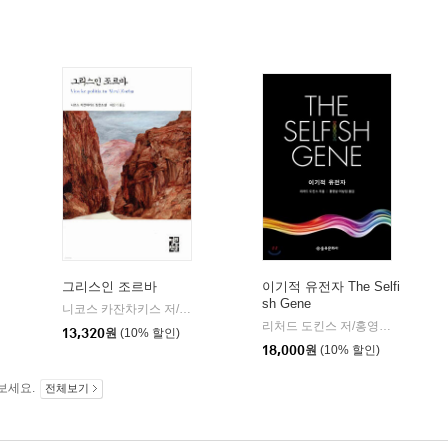
그리스인 조르바
이기적 유전자 The Selfi
sh Gene
니코스 카잔차키스 저/이윤기 역
열린책들
|
리처드 도킨스 저/홍영남,이상임 공역
13,320
원
(10% 할인)
18,000
원
(10% 할인)
보세요.
전체보기