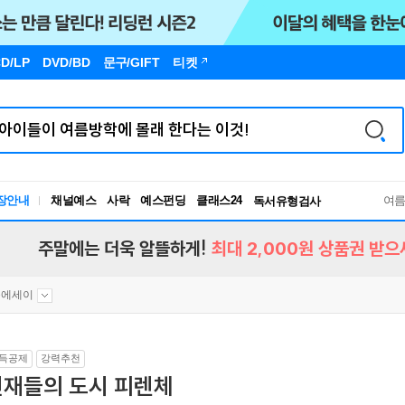
D/LP
DVD/BD
문구
/GIFT
티켓
장안내
채널예스
사락
예스펀딩
클래스24
독서유형검사
여
RBTI Lab
독서유형검사
주말에는 더욱 알뜰하게!
최대 2,000원 상품권 받으
문에세이
득공제
강력추천
천재들의 도시 피렌체