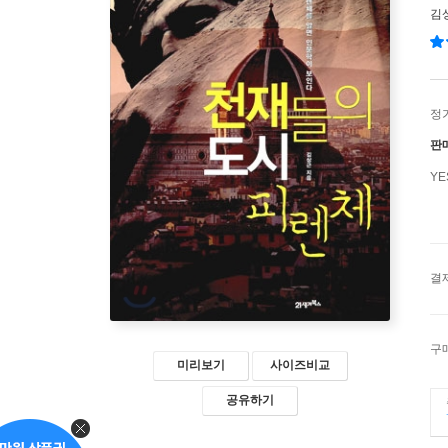
김
정
판
Y
결
구
미리보기
사이즈비교
공유하기