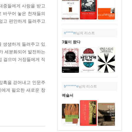
로 대중들에게 사랑을 받고
로 바꾸어 놓은 천재들의
 쉽고 편안하게 들려주고
n*****m
님의 리스트
3월이 왔다
를 생생하게 들려주고 있
르가 세분화되어 발전하는
접 걸으며 거장들에게 직
 암흑을 걷어내고 인문주
b*******e
님의 리스트
리에게 필요한 새로운 창
예술서