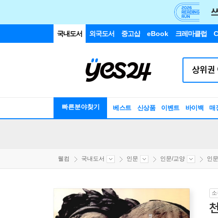
국내도서
외국도서
중고샵
eBook
크레마클럽
C
빠른분야찾기
베스트
신상품
이벤트
바이백
매
웰컴
국내도서
인문
인문/교양
인
소