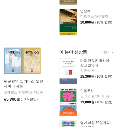
명상록
마르쿠스 아우렐리우스 저/박문재 역
10,800
원
(10% 할인)
이 분야 신상품
더보기
다들 괜찮은 척하며
살고 있었다
김민식 저
15,300
원
(10% 할인)
원전번역 일리아스 오뒷
세이아 세트
인볼루션
호메로스 저/천병희 역
을유문화사
숲
|
|
공라오 컬렉티브 저/홍명교 역
63,900
원
(10% 할인)
19,800
원
(10% 할인)
영어 어원 80일간의