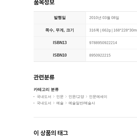
품목정보
발행일
2010년 03월 08일
쪽수, 무게, 크기
316쪽 | 662g | 168*228*30
ISBN13
9788950922214
ISBN10
8950922215
관련분류
카테고리 분류
국내도서
인문
인문/교양
인문에세이
국내도서
예술
예술일반/예술사
이 상품의 태그