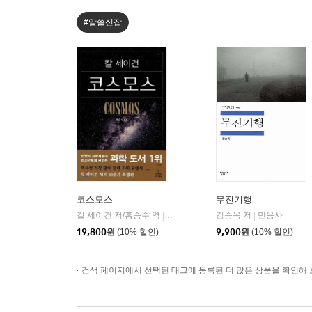
#알쓸신잡
코스모스
무진기행
칼 세이건 저/홍승수 역
사이언스북스
김승옥 저
민음사
|
|
19,800
원
(10% 할인)
9,900
원
(10% 할인)
검색 페이지에서 선택된 태그에 등록된 더 많은 상품을 확인해 