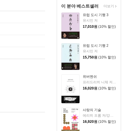
이 분야 베스트셀러
더보기
유럽 도시 기행 3
유시민 저
17,010
원
(10% 할인)
유럽 도시 기행 2
유시민 저
15,750
원
(10% 할인)
위버멘쉬
프리드리히 니체 저/어나니머스 역
16,020
원
(10% 할인)
사랑의 기술
에리히 프롬 저/강주헌 역
16,920
원
(10% 할인)