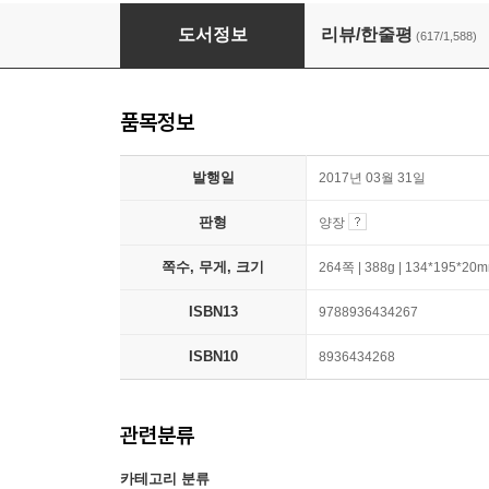
아몬드
도서정보
리뷰/한줄평
(617/1,588)
품목정보
발행일
2017년 03월 31일
판형
양장
쪽수, 무게, 크기
264쪽 | 388g | 134*195*20
ISBN13
9788936434267
ISBN10
8936434268
관련분류
카테고리 분류