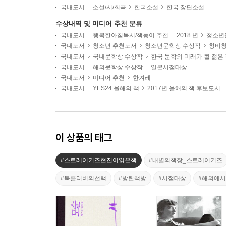
국내도서
소설/시/희곡
한국소설
한국 장편소설
수상내역 및 미디어 추천 분류
국내도서
행복한아침독서/책둥이 추천
2018 년
청소년용
국내도서
청소년 추천도서
청소년문학상 수상작
창비
국내도서
국내문학상 수상작
한국 문학의 미래가 될 젊은
국내도서
해외문학상 수상작
일본서점대상
국내도서
미디어 추천
한겨레
국내도서
YES24 올해의 책
2017년 올해의 책 후보도서
이 상품의 태그
#스트레이키즈현진이읽은책
#내별의책장_스트레이키즈
#북클러버의선택
#방탄책방
#서점대상
#해외에