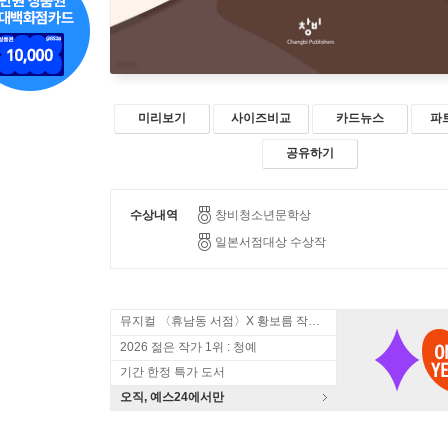
미리보기
사이즈비교
카드뉴스
파
공유하기
수상내역
창비청소년문학상
일본서점대상 수상작
뮤지컬 〈휴남동 서점〉X 황보름 작가 북토크
2026 젊은 작가 1위 : 청예
기간 한정 특가 도서
오직, 예스24에서만