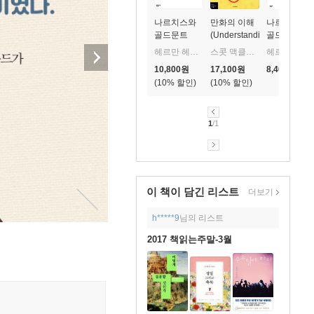
나르치스와
만화의 이해
나르치스와
골드문트
(Understanding
골드문트 - 
Comics)
계문학전집
헤르만 헤세 저/임홍배 역
스콧 맥클라우드 저/김낙호 역
헤르만 헤세 저/임홍배 역
66
10,800
원
17,100
원
8,400
원
10
%
10
%
1
/1
이 책이 담긴
리스트
더보기
h*****9
님의 리스트
2017 책읽는주말-3월