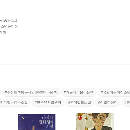
(중3-고1)
청소년문학상
 작가
#수상한책방동서남Book에나온책
#가을에어울리는책
#국립어린이청소
서인기있는한국소설
#연극뮤지컬원작
#영어덜트소설
#이별과성장
#