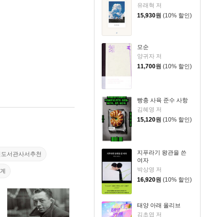
유래혁 저
15,930
원
(10% 할인)
모순
양귀자 저
11,700
원
(10% 할인)
빵충 사육 준수 사항
김혜영 저
15,120
원
(10% 할인)
지푸라기 왕관을 쓴
년도서관사서추천
여자
박상영 저
관계
16,920
원
(10% 할인)
태양 아래 올리브
김초엽 저