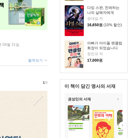
다잉 스완, 친애하는
나의 살해자에게
송대길 저
16,650
원
(10% 할인)
아빠가 아이돌 팬클럽
년 08월 31일
회장이 되었습니다
정민규 저
펼쳐보기
17,000
원
1
/9
이 책이 담긴
명사의 서재
권성민의 서재