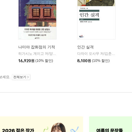
나미야 잡화점의 기적
인간 실격
민음사
히가시노 게이고 저/양윤옥 역
현대문학
다자이 오사무 저/김춘미 역
민음
|
|
|
16,920
원
(10% 할인)
8,100
원
(10% 할인)
보세요.
전체보기