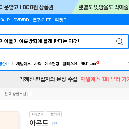
D/LP
DVD/BD
문구
/GIFT
티켓
독서유형검사
장안내
채널예스
사락
예스펀딩
클래스24
RBTI Lab
독서유형검사
박혜진 편집자의 문장 수집,
채널예스 1화 보러 가
한국 장편소설
소득공제
오늘의책
아몬드
[ 양장 ]