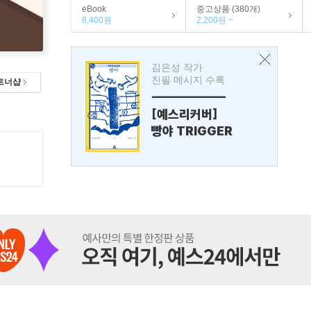
eBook
중고상품 (380개)
8,400원
2,200원 ~
김은성 작가
친필 메시지 수록
트너샵
---------------
[예스리커버]
빵야 TRIGGER