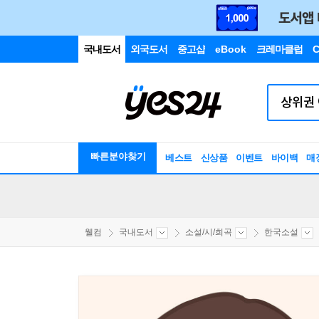
국내도서
외국도서
중고샵
eBook
크레마클럽
C
빠른분야찾기
베스트
신상품
이벤트
바이백
매
웰컴
국내도서
소설/시/희곡
한국소설