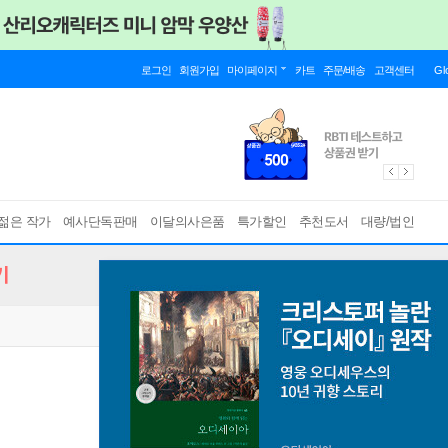
로그인
회원가입
마이페이지
카트
주문/배송
고객센터
Gl
젊은 작가
예사단독판매
이달의사은품
특가할인
추천도서
대량/법인
기