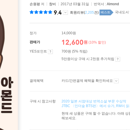
손원평
저
창비
2017년 03월 31일
번역서 :
Almond
9.4
국내도서 t
회원리뷰(
2,205
건)
베스트
정가
14,000원
12,600
원
판매가
(10% 할인)
YES포인트
700원 (5% 적립)
5만원이상 구매 시 2천원 추가적립
결제혜택
카드/간편결제 혜택을 확인하세요
구매 시 참고사항
2020 일본 서점대상 번역소설 부문 수상작
JTBC 〈인더숲 BTS편〉에서 슈가, RM이 읽
현재 새 상품은 구매 할 수 없습니다. 아래 
해보세요.