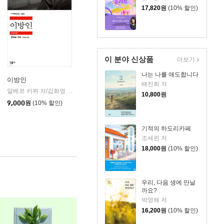
17,820
원
(10% 할인)
이 분야 신상품
더보기
나는 나를 애도합니다
이방인
배진희 저
사
알베르 카뮈 저/김화영 역
민음사
|
10,800
원
9,000
원
(10% 할인)
기적의 하도리카페
조세핀 저
18,000
원
(10% 할인)
우리, 다음 생에 만날
까요?
박영해 저
16,200
원
(10% 할인)