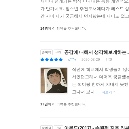
재미나 전개되는 방식이나 내용 등등 개인적으로
가 안가네요. 청소년 추천도서에다가 베스트 상
간 사이 제가 궁금해서 먼저봤는데 재미도 없고
14명
이 이 리뷰를 추천합니다.
공감에 대해서 생각해보게하는..
종이책
구매
s***y
2020-03-29
신고
|
|
|
작년에 학교에서 학생들이 많이
서였던그래서 더더욱 궁금했
는 책이랑 친하게 지내지 못했었
고나서 보니.....
더보기
13명
이 이 리뷰를 추천합니다.
아몬드(2017) - 손원평 지음 리
종이책
구매