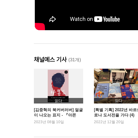
채널예스 기사
(31개)
읽다
읽다
[김중혁의 북커버러버] 얼굴
[특별 기획] 2022년 바
이 나오는 표지 - 『아몬
로나 도서전을 가다 (4)
드』
2023년 08월 10일
2022년 12월 20일