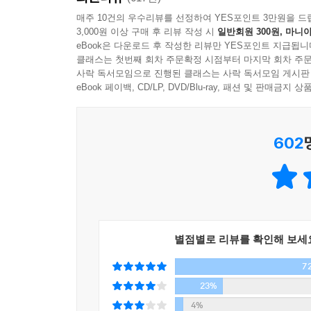
한국형 영어덜트 소설의 탄생!
매주 10건의 우수리뷰를 선정하여 YES포인트 3만원을 드
3,000원 이상 구매 후 리뷰 작성 시
일반회원 300원, 마니아
eBook은 다운로드 후 작성한 리뷰만 YES포인트 지급됩니
출판평론가 한기호는 『아몬드』를 ‘한국형 영어덜트 소
클래스는 첫번째 회차 주문확정 시점부터 마지막 회차 주문
러너』나 『헝거 게임』 등 환상성과 장르성이 전면
사락 독서모임으로 진행된 클래스는 사락 독서모임 게시판
확장되고 있다. 영어덜트 문학은 배경이 되는 
eBook 페이백, CD/LP, DVD/Blu-ray, 패션 및 판매금
은유하며, 독자들에게 상상의 세계를 경험하게 한
문학의 기본적인 설정은 10대부터 30대까지 영어
602
놓인 10대 주인공의 모습을 통해 타인에게 공감하
우리가 과연 서로에게 위안이 될 수 있을지, 희망을
사회의 근본적인 문제를 녹여 내면서 문학적 감동을 
매혹적인 문체, 독특한 캐릭터, 속도감 넘치는 전개!
독자의 마음을 감동으로 채워 줄 이야기꾼의 등장
별점별로 리뷰를 확인해 보세
7
손원평 작가는 그동안 「인간적으로 정이 안 가
『아몬드』로 제10회 창비청소년문학상을 받았다. 
23%
소설미학이 돋보인다”는 평을 얻으며 제5회 제주
4%