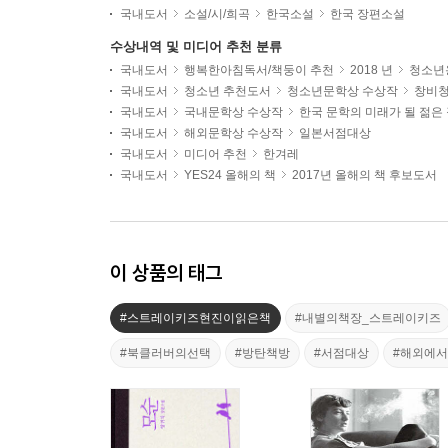
국내도서
소설/시/희곡
한국소설
한국 장편소설
수상내역 및 미디어 추천 분류
국내도서
행복한아침독서/책둥이 추천
2018 년
청소년용
국내도서
청소년 추천도서
청소년문학상 수상작
창비
국내도서
국내문학상 수상작
한국 문학의 미래가 될 젊은
국내도서
해외문학상 수상작
일본서점대상
국내도서
미디어 추천
한겨레
국내도서
YES24 올해의 책
2017년 올해의 책 후보도서
이 상품의 태그
#스트레이키즈현진이읽은책
#내별의책장_스트레이키즈
#북클러버의선택
#방탄책방
#서점대상
#해외에