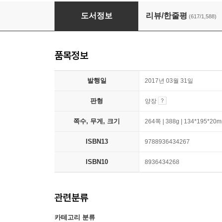
아몬드
도서정보
리뷰/한줄평
(617/1,588)
품목정보
발행일
2017년 03월 31일
판형
양장
쪽수, 무게, 크기
264쪽 | 388g | 134*195*20
ISBN13
9788936434267
ISBN10
8936434268
관련분류
카테고리 분류