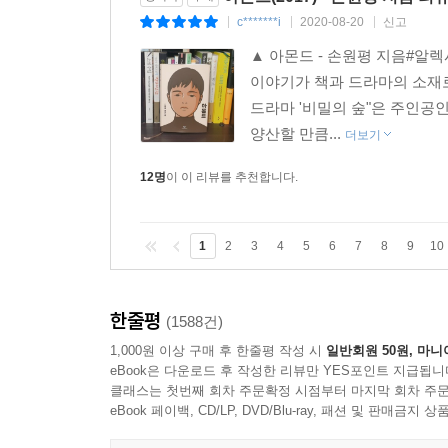
c*******i
2020-08-20
신고
|
|
|
▲ 아몬드 - 손원평 지음#알
이야기가 책과 드라마의 소재로
드라마 '비밀의 숲"은 주인공
양산할 만큼...
더보기
12명
이 이 리뷰를 추천합니다.
1
2
3
4
5
6
7
8
9
10
한줄평
(1588건)
1,000원 이상 구매 후 한줄평 작성 시
일반회원 50원, 마니
eBook은 다운로드 후 작성한 리뷰만 YES포인트 지급됩니
클래스는 첫번째 회차 주문확정 시점부터 마지막 회차 주문
eBook 페이백, CD/LP, DVD/Blu-ray, 패션 및 판매금