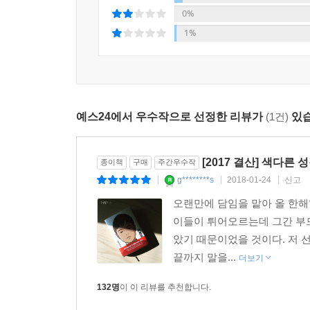
관계에 깃든 아름다움에서 문학적으로 의미 있는 성
0%
독자들의 열띤 반응을 이끌어냈다. 구체적인 이미지
1%
있듯, 매혹적인 문체와 독특한 캐릭터, 속도감 
매력과 감동으로 다가갈 작품이다.
추천사
예스24에서 우수작으로 선정한 리뷰가
(1건)
있습
『아몬드』는 ‘가슴이 머리를 지배할 수 있다’고
불능증’을 앓고 있는지도 모른다. 그리고 이 소설
[2017 결산] 색다
종이책
구매
주간우수작
있을지도. 긴 겨울의 끝에 봄이 온다. 봄이면 식물
g********s
2018-01-24
신고
|
|
|
두근거렸다. 다가오는 봄에는 내 감정과 네 감정이 
오랜만에 담임을 맡아 올 한해
이들이 튀어오르는데 그간 부
다른 사람의 아픔에 공감하지 못한다는 것은 얼마
았기 때문이었을 것이다. 저 선
나가는 과정을 탁월하게 묘사한다. 몸이 자라는 만큼 
끝까지 말을...
더보기
‘친구’라는 이름이 붙기까지 보내 온 몇 해의 계절
-이재용 감독(「두근두근 내 인생」 「스캔들」 연출
132명
이 이 리뷰를 추천합니다.