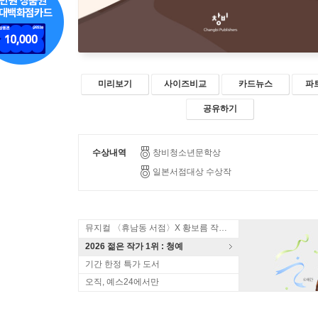
미리보기
사이즈비교
카드뉴스
파
공유하기
수상내역
창비청소년문학상
일본서점대상 수상작
뮤지컬 〈휴남동 서점〉X 황보름 작가 북토크
2026 젊은 작가 1위 : 청예
기간 한정 특가 도서
오직, 예스24에서만