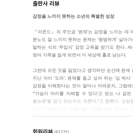
출판사 리뷰
감정을 느끼지 못하는 소년의 특별한 성장
『아몬드』의 주인공 ‘윤재’는 감정을 느끼는 데 
분노도 잘 느끼지 못하는 윤재는 ‘평범하게’ 살아가
말하는 식의 ‘주입식’ 감정 교육을 받기도 한다. 
맞아 가족을 잃게 되면서 이 세상에 홀로 남는다.
그런데 모든 것을 잃었다고 생각하던 순간에 윤재 곁
지닌 아이 ‘도라’, 윤재를 돕고 싶어 하는 ‘심 
감정을 이해한다는 것이 얼마나 어려운지, 그럼에
“‘가슴이 머리를 지배할 수 있다’고 믿는 나 같
불능증’을 앓고 있는지도 모른다.”고 말했다. 상
자신의 마음 또한 되돌아볼 기회를 얻을 것이다. 
통해 깊고 진실한 감정의 고양을 경험할 수 있을 것
회원리뷰
영화보다 강렬한, 드라마처럼 팽팽한
(617건)