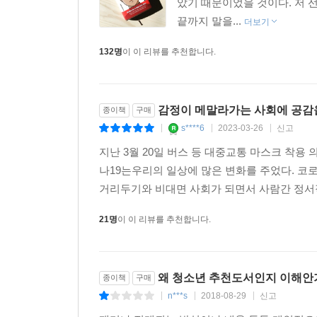
았기 때문이었을 것이다. 저 선
끝까지 말을...
한국형 영어덜트 소설의 등장. 각박한 현실을 반
더보기
가혹한 선택에 직면한다는 것이다. 『아몬드』의 주
132명
이 이 리뷰를 추천합니다.
특별하고 별난 경우라고 볼 수 있을까? 공감을 잃
한다. 비극적인 존재들이 서로의 아픔과 상처를 온몸
대해 상상해 보는 것은 공감의 씨앗이다. 그리고
감정이 메말라가는 사회에 공감
종이책
구매
감정적으로는 성장하지 못한 사람들이 넘쳐나는 
s****6
2023-03-26
신고
|
|
|
소설시장에 파장을 몰고 올 것이다. -출판평론가 
지난 3월 20일 버스 등 대중교통 마스크 착용
작가의 말
나19는우리의 일상에 많은 변화를 주었다. 코
거리두기와 비대면 사회가 되면서 사람간 정서
매일매일 아이들이 태어난다. 모든 가능성이 열려 
21명
이 이 리뷰를 추천합니다.
군림하고 명령하면서도 속이 비틀린 사람이 된다. 
나는 인간을 인간으로 만드는 것도, 괴물로 만드는 
이 소설로 인해 상처 입은 사람들, 특히 아직도 가
왜 청소년 추천도서인지 이해
바라 본다. 아이들은 사랑을 갈구하지만, 동시에 가
종이책
구매
n***s
2018-08-29
신고
2017년 봄, 손원평
|
|
|