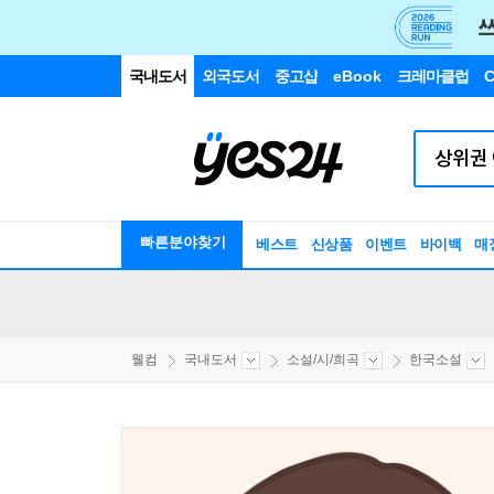
국내도서
외국도서
중고샵
eBook
크레마클럽
C
빠른분야찾기
베스트
신상품
이벤트
바이백
매
웰컴
국내도서
소설/시/희곡
한국소설