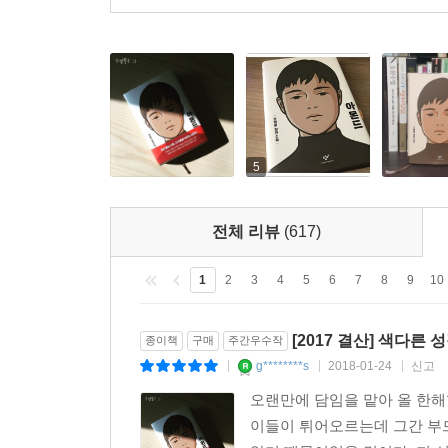
20년 넘게 영화 일을 하며 생긴 직업병 같은 게 
하다니……. 그렇지만 『아몬드』는 끊임없이 궁금
우리들에게 세상을 버틸 용기와 힘을 주는 소설이다
-장원석 PD(「최종병기 활」 「터널」 제작)
여기, 삶에 대처하기 유달리 힘들게 태어난 소년이 
수 있는 가장 좋은 일이 일어났다. 그 좋은 일이란
5
느낄 수 있다면, 그것만큼 좋은 일은 없을 것이다. 
(CBS 라디오)
전체 리뷰
(617)
두 소년이 타인과 관계 맺고 성장하는 과정을 끝
1
2
3
4
5
6
7
8
9
10
언제나 괴물이 되지 않기 위한 눈물겨운 분투가 숨
인물의 관계에 깃든 아름다움에서 이 작품이 문학적
[2017 결산] 색다
종이책
구매
주간우수작
-제10회 창비청소년문학상 심사위원 권여선 김지은
g********s
2018-01-24
신고
|
|
|
오랜만에 담임을 맡아 올 한해
내가 주인공이 된 것만 같은 마음으로 주인공이 
이들이 튀어오르는데 그간 부
창비청소년문학상 청소년심사단 심사평 중에서