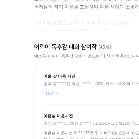
독자들이 자기 마음을 표현하며 다른 사람과 소통하는
“내 마음을 알고 싶어! 더 많은 걸 느끼고 싶어!”
다양하고 구체적인 표현을 담은 사전
어린이 독후감 대회 참여작
다양한 감정 표현을 익히는 것은 자기 마음을 정확
(45개)
차이가 있다. 밤에 불을 끄고 있을 때 귀신이 나타날
예스24 어린이 독후감 대회에 응모된 이 책의 독후감입니다
더 적절하다. 비슷하면서도 차이가 나는 표현을 많
비슷해 보이는 여러 감정 표현을 함께 소개하면서, 
아홉 살 마음 사전
충북 동******집 학년 k****1
2025-09-23
제22회 YE
|
|
다양한 감정 표현을 익히는 것은 감정을 더 풍성하게
더보기
있는 사람과 ‘기쁘다’ ‘다행스럽다’ ‘벅차다’ ‘뿌듯
수밖에 없다. 『아홉 살 마음 사전』에는 ‘좋다’ ‘나쁘다
구체적인 표현까지 포함되어 있다. 어린이 독자들
아홉살 마음사전
될 것이다.
경기 고****교 3학년 s*****7
2025-09-11
제22회 YE
|
|
아홉살 마음사전책 22, 23쪽의 “기뻐”라는 감정이