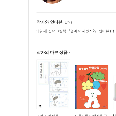
작가와 인터뷰
(1개)
[읽다]
신작 그림책 『엄마 어디 있지?』 인터뷰 (1) 
작가의 다른 상품
여러 겹의 마음
노릇노릇 딴생각을 구
[