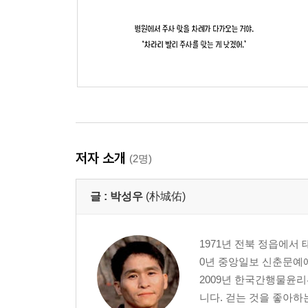
저자 소개
(2명)
글 :
박성우
(朴城佑)
1971년 전북 정읍에서
0년 중앙일보 신춘문예에
2009년 한국간행물윤
니다. 걷는 것을 좋아하는