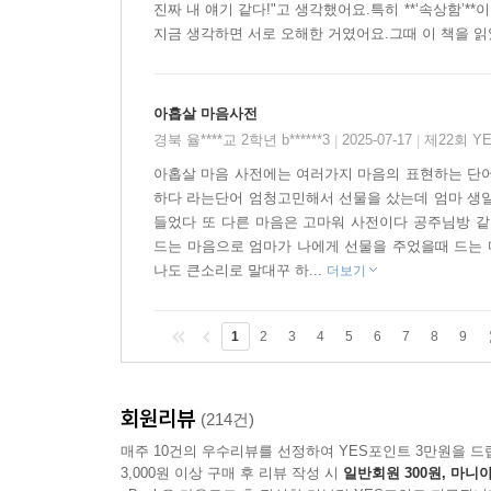
진짜 내 얘기 같다!"고 생각했어요.특히 **‘속상함’
지금 생각하면 서로 오해한 거였어요.그때 이 책을 읽었다
아홉살 마음사전
경북 율****교 2학년 b******3
2025-07-17
제22회 Y
|
|
아홉살 마음 사전에는 여러가지 마음의 표현하는 단어
하다 라는단어 엄청고민해서 선물을 샀는데 엄마 생일
들었다 또 다른 마음은 고마워 사전이다 공주님방 
드는 마음으로 엄마가 나에게 선물을 주었을때 드는 
나도 큰소리로 말대꾸 하...
더보기
1
2
3
4
5
6
7
8
9
회원리뷰
(214건)
매주 10건의 우수리뷰를 선정하여 YES포인트 3만원을 드
3,000원 이상 구매 후 리뷰 작성 시
일반회원 300원, 마니아