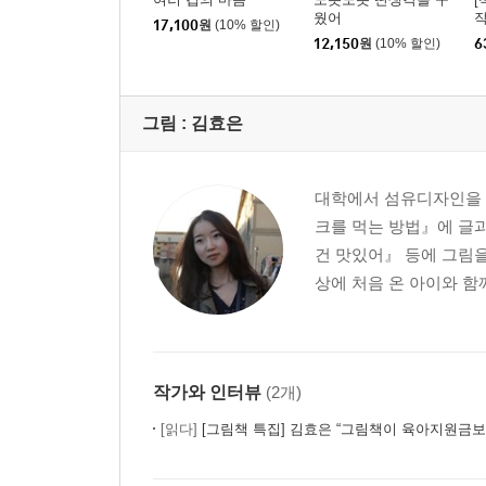
웠어
작
17,100
원
(10% 할인)
년
12,150
원
(10% 할인)
6
그림 :
김효은
대학에서 섬유디자인을 
크를 먹는 방법』에 글과
건 맛있어』 등에 그림을
상에 처음 온 아이와 함
작가와 인터뷰
(2개)
[읽다]
[그림책 특집] 김효은 “그림책이 육아지원금보다 더 든든한 