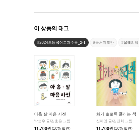
이 상품의 태그
#2024초등국어교과수록_2-1
#독서지도안
#올해의책
아홉 살 마음 사전
화가 호로록 풀리는 책
박성우 글/김효은 그림
창비
신혜영 글/김진화 그림
위
|
|
11,700
원
(10% 할인)
11,700
원
(10% 할인)