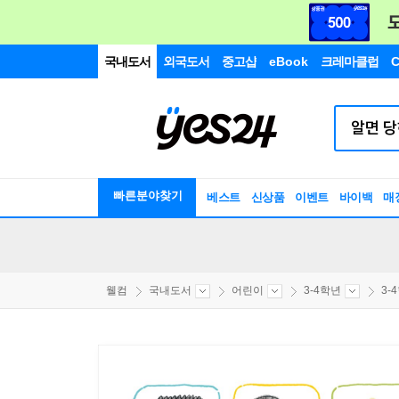
국내도서
외국도서
중고샵
eBook
크레마클럽
C
빠른분야찾기
베스트
신상품
이벤트
바이백
매
웰컴
국내도서
어린이
3-4학년
3-