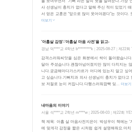
을 보여주면서 “기뻐”라는 말의 뜻을 알려준다.가장 
사 선생님이 충치가 없다고 말해 주신 적이 있었기 때
서 얻은 교훈은 “앞으로 많이 웃어야겠다”는 것이다. 
더보기
'아홉살 감정'-'아홉살 마음 사전'을 읽고-
경남 덕****교 4학년 b*********k
2025-08-27
제22회
|
|
감격스러워씨앗을 심은 화분에서 싹이 돌아왔습니다
달아 주셨습니다.괜찮아넘어졌지만 많이 다치지는 않
니다.궁금해마다가스카르가 어디에 있는지 알고 싶어
고 싶습니다.기뻐치과 의사 선생님이 충치가 없다고
보 저절로 눈이 커집니다.다행스러워깜빡 잊...
더보기
내마음의 이야기
서울 석****교 2학년 m****w
2025-08-03
제22회 Y
|
|
책 제목: 아홉 살 마음사전지은이: 박성우이 책에는 ‘기쁨
에 맞게각 감정을 짧은 시처럼 쉽게 설명해줘요.마치