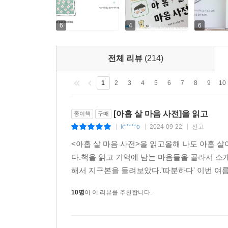
6
4
6
전체 리뷰
(214)
1
2
3
4
5
6
7
8
9
10
[아홉 살 마음 사전]을 읽고
종이책
구매
k*****o
2024-09-22
신고
|
|
|
<아홉 살 마음 사전>을 읽고올해 나도 아홉 살
다.책을 읽고 기억에 남는 마음들을 골라서 소개
해서 지구본을 돌려보았다.'따분하다' 이번 여름
10명
이 이 리뷰를 추천합니다.