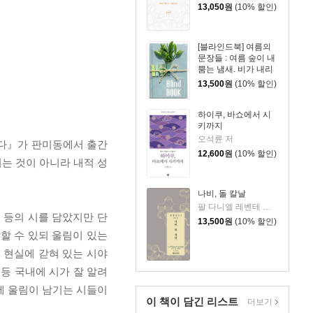
13,050
원
(10% 할인)
[블라인드북] 여름의
문장들 : 여름 숲이 내
뿜는 냄새. 비가 내리
면 그 향기가 더욱 짙
13,500
원
(10% 할인)
어져서 그 속에 있는
인간까지 푸르러지는
듯한 착각이 듭니다.
하이쿠, 바쇼에서 시
키까지
오석륜 저
준다』가 판미동에서 출간
12,600
원
(10% 할인)
치는 것이 아니라 내적 성
나비, 돌 칼날
팔 다니엘 레벤테 저/최소담 역
체 등의 시를 담았지만 단
13,500
원
(10% 할인)
할 수 있되 울림이 있는
 현실에 갇혀 있는 시야
 등 국내에 시가 잘 알려
에 울림이 남기는 시들이
이 책이 담긴
리스트
더보기