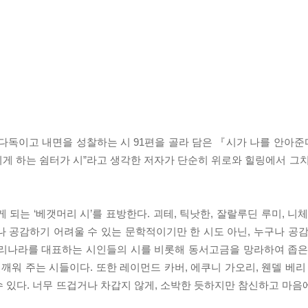
 다독이고 내면을 성찰하는 시 91편을 골라 담은 『시가 나를 안아
 쉬게 하는 쉼터가 시”라고 생각한 저자가 단순히 위로와 힐링에서 그
되는 ‘베갯머리 시’를 표방한다. 괴테, 틱낫한, 잘랄루딘 루미, 니
 공감하기 어려울 수 있는 문학적이기만 한 시도 아닌, 누구나 공감
 우리나라를 대표하는 시인들의 시를 비롯해 동서고금을 망라하여 좁은
깨워 주는 시들이다. 또한 레이먼드 카버, 에쿠니 가오리, 웬델 베리
 있다. 너무 뜨겁거나 차갑지 않게, 소박한 듯하지만 참신하고 마음