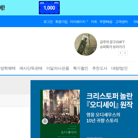
로그인
회원가입
마이페이지
카트
주문/배송
고객센터
Gl
름방학혜택
예사단독판매
이달의사은품
특가할인
추천도서
대량/법인