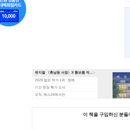
뮤지컬 〈휴남동 서점〉X 황보름 작가 북토크
2026 젊은 작가 1위 : 청예
기간 한정 특가 도서
오직, 예스24에서만
이 책을 구입하신 분