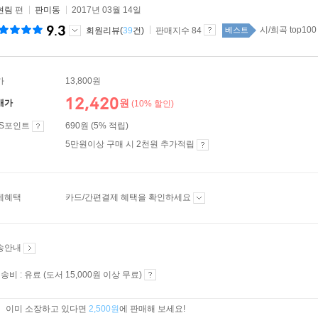
현림
편
판미동
2017년 03월 14일
9.3
시/희곡 top100
회원리뷰(
39
건)
판매지수 84
베스트
가
13,800원
12,420
원
매가
(10% 할인)
ES포인트
690원 (5% 적립)
5만원이상 구매 시 2천원 추가적립
제혜택
카드/간편결제 혜택을 확인하세요
송안내
송비 : 유료 (도서 15,000원 이상 무료)
이미 소장하고 있다면
2,500원
에 판매해 보세요!