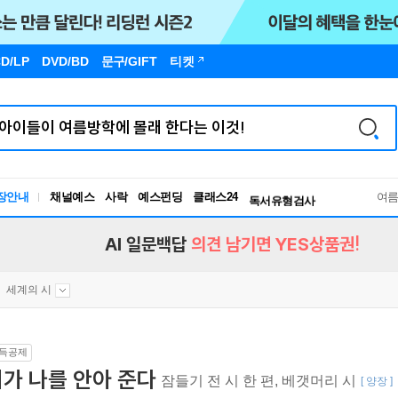
D/LP
DVD/BD
문구
/GIFT
티켓
장안내
채널예스
사락
예스펀딩
클래스24
독서유형검사
여
RBTI Lab
독서유형검사
AI 일문백답
의견 남기면 YES상품권!
세계의 시
득공제
가 나를 안아 준다
잠들기 전 시 한 편, 베갯머리 시
[ 양장 ]