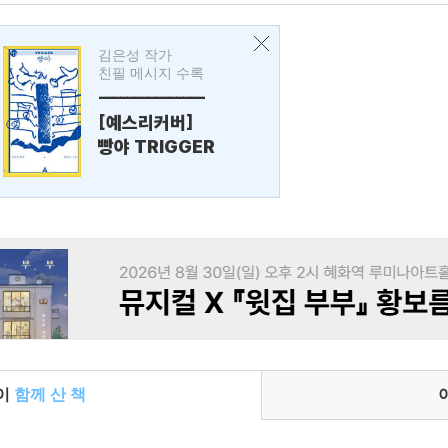
김은성 작가
친필 메시지 수록
---------------
[예스리커버]
빵야 TRIGGER
들이
함께 산 책