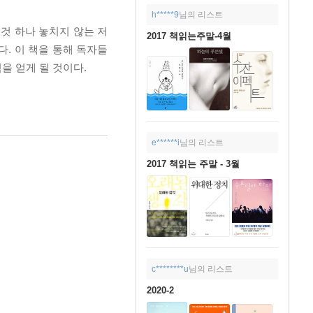
h*****9
님의 리스트
것 하나 놓치지 않는 저
2017 책읽는주말-4월
. 이 책을 통해 독자들
을 얻게 될 것이다.
e******i
님의 리스트
2017 책읽는 주말 - 3월
c********u
님의 리스트
2020-2