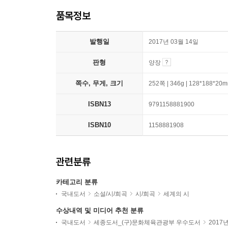
품목정보
발행일
2017년 03월 14일
판형
양장
쪽수, 무게, 크기
252쪽 | 346g | 128*188*20
ISBN13
9791158881900
ISBN10
1158881908
관련분류
카테고리 분류
국내도서
소설/시/희곡
시/희곡
세계의 시
수상내역 및 미디어 추천 분류
국내도서
세종도서_(구)문화체육관광부 우수도서
2017