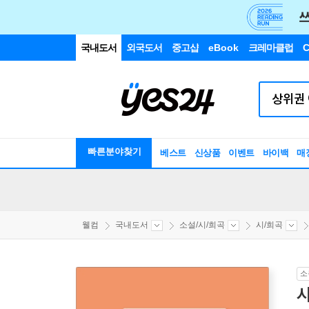
국내도서
외국도서
중고샵
eBook
크레마클럽
C
빠른분야찾기
베스트
신상품
이벤트
바이백
매
웰컴
국내도서
소설/시/희곡
시/희곡
소
시