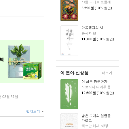
샤를 피에르 보들레르 저/이효숙 역
3,590
원
(10% 할인)
마음챙김의 시
류시화 편
11,700
원
(10% 할인)
이 분야 신상품
더보기
이 삶은 충분한가
사로지니 나이두 등저/최인 등역
12,600
원
(10% 할인)
년 08월 31일
펼쳐보기
밤은 그대의 얼굴을
가졌고
헤르만 헤세 저/장혜경 역