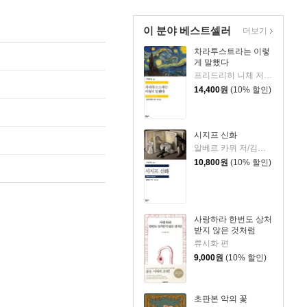
이 분야 베스트셀러
더보기
차라투스트라는 이렇
게 말했다
프리드리히 니체 저/장희창 역
14,400
원
(10% 할인)
시지프 신화
알베르 카뮈 저/김화영 역
10,800
원
(10% 할인)
사랑하라 한번도 상처
받지 않은 것처럼
류시화 편
9,000
원
(10% 할인)
초판본 악의 꽃