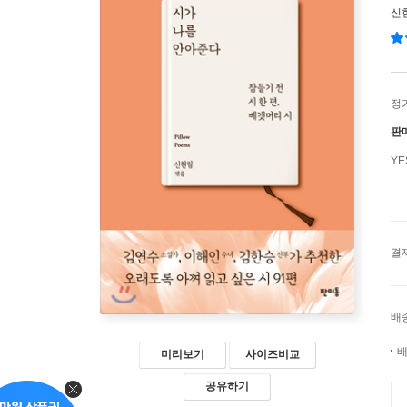
신
정
판
Y
결
배
배
미리보기
사이즈비교
공유하기