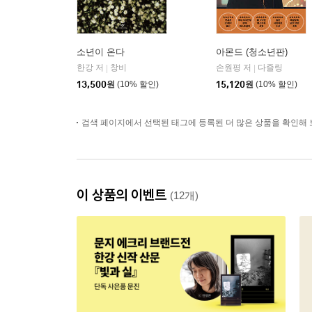
소년이 온다
아몬드 (청소년판)
한강 저
창비
손원평 저
다즐링
|
|
13,500
원
(10% 할인)
15,120
원
(10% 할인)
검색 페이지에서 선택된 태그에 등록된 더 많은 상품을 확인해 
이 상품의 이벤트
(12개)