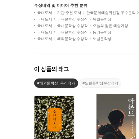
수상내역 및 미디어 추천 분류
국내도서
기관 추천 도서
한국문화예술위선정 우수문학
국내도서
국내문학상 수상작
목월문학상
국내도서
국내문학상 수상작
오늘의 젊은 예술가상
국내도서
국내문학상 수상작
동리문학상
국내도서
해외문학상 수상작
노벨문학상
이 상품의 태그
#해외문학상_우리작가
#노벨문학상수상작가