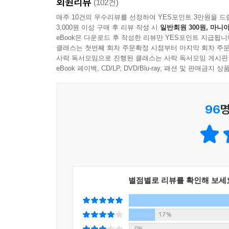
회원리뷰
(102건)
매주 10건의 우수리뷰를 선정하여 YES포인트 3만원을 드
강석원의 집요한 추궁과 회유, 그리고 폭력 속에 
3,000원 이상 구매 후 리뷰 작성 시
일반회원 300원, 마니아
적힌 암호 같은 메모에 의지해 이정희는 상담소 소장
eBook은 다운로드 후 작성한 리뷰만 YES포인트 지급됩니
생을 마감한 인주의 모친 이동선을 만나 사랑했던 
클래스는 첫번째 회차 주문확정 시점부터 마지막 회차 주문
사락 독서모임으로 진행된 클래스는 사락 독서모임 게시판
죽음, 죽기 직전까지 인주가 몰두했던 먹그림, 
eBook 페이백, CD/LP, DVD/Blu-ray, 패션 및 판매금
암묵적으로 발설하지 않았던 인주의 엄마 이동선에
집필하고 출간하는 데 박차를 가하지만, 서인주에 
모든 것을 내건 자신의 열정에 미쳐 있는 강석원은
96
명
인체의 모세혈관처럼 세밀한 조직을 갖고 있는 한
있는 호흡과 문장으로 미세한 숨결로 생을 이어가는 
치열하게, 납작함 속에서 안이하게, 납작함 속에서 웃
혼돈이 갈라지고 천지가 창조되는 짧은 시간, 우주는
이렇게 풍화되는 대지와 마르는 강물, 저 짙은 
별점별로 리뷰를 확인해 보세
한강은 그 질문을 오롯이 우리의 현재의 삶에 기울인
채로 “살고 싶다, 살고 싶다”는 강렬한 삶에의 의
17%
또한 한강이 등단 이후 16년여 동안 자신의 작품
0%