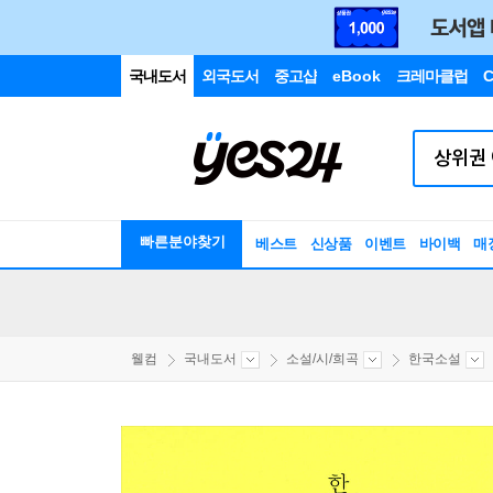
국내도서
외국도서
중고샵
eBook
크레마클럽
C
빠른분야찾기
베스트
신상품
이벤트
바이백
매
웰컴
국내도서
소설/시/희곡
한국소설