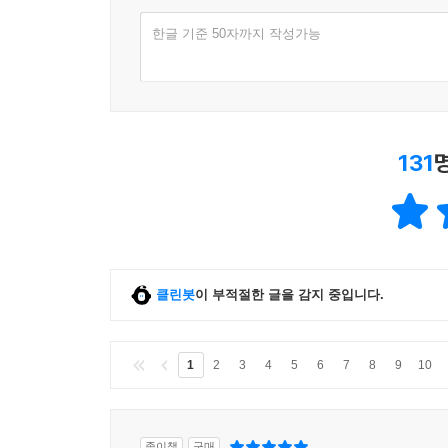
한글 기준 50자까지 작성가능
131
클린봇
이 부적절한 글을 감지 중입니다.
1
2
3
4
5
6
7
8
9
10
종이책
구매