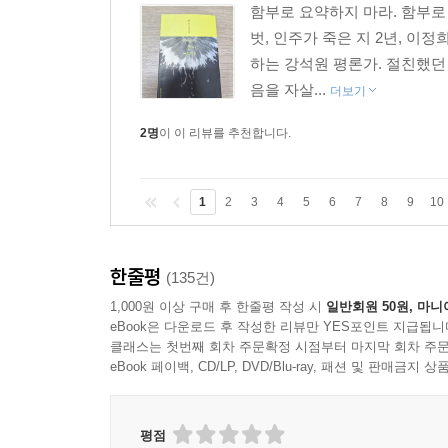
함부로 요약하지 마라. 함부로
벗, 인주가 죽은 지 2년, 
하는 강석원 평론가. 절친했던
음을 자살...
더보기
2명
이 이 리뷰를 추천합니다.
1
2
3
4
5
6
7
8
9
10
한줄평
(135건)
1,000원 이상 구매 후 한줄평 작성 시
일반회원 50원, 마니
eBook은 다운로드 후 작성한 리뷰만 YES포인트 지급됩니
클래스는 첫번째 회차 주문확정 시점부터 마지막 회차 주문
eBook 페이백, CD/LP, DVD/Blu-ray, 패션 및 판매금
평점