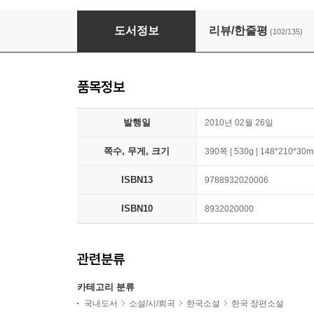
바람이 분다, 가라
도서정보
리뷰/한줄평
(102/135)
품목정보
발행일
2010년 02월 26일
쪽수, 무게, 크기
390쪽 | 530g | 148*210*30
ISBN13
9788932020006
ISBN10
8932020000
관련분류
카테고리 분류
국내도서
소설/시/희곡
한국소설
한국 장편소설