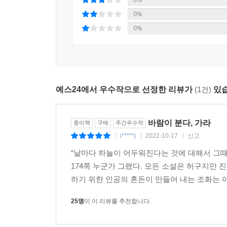
잡아끈다. “모든 언어가 단 하나의 단어로 압축된다면
0%
라는 대목 역시 그런 작가의 오랜 궁구와 닿아 있다
0%
폭압에 대한 거센 항거, 삶에의 강렬한 희구를 그대
“이런 바람이 불면 말이야.
이만큼의 습기를 품은 바람이, 이만큼의 세기로 불
혈관 속으로 바람이 밀고 들어오는 것처럼 느껴져. 
예스24에서 우수작으로 선정한 리뷰가
(1건)
있습
느껴져. 언제고 내 다리를…… 단박에 목숨까지 꿰뚫
살아내고 있다는 게, 무섭도록 분명하게 느껴져.” (pp. 
바람이 분다, 가라
종이책
구매
주간우수작
작가의 말
i*****j
2022-10-17
신고
|
|
|
“날마다 하늘이 어두워진다는 것에 대해서 그때 
어두워지기 전에, 하얗게 얼어붙은 강을 전철로 건
174쪽 누군가 그랬다. 모든 소설은 허구지만 
소설이 내 손을 떠난다는 사실이 실감되었다.
하기 위한 인공의 혼돈이 만들어 내는 조화는 아닐
네 번의 겨울을 이 소설과 함께 보냈다. 바람과 얼
25명
이 이 리뷰를 추천합니다.
때로 이 소설을 내려놓고 서성였던 시간, 뒤척였던 