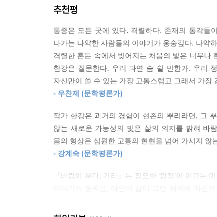
추천평
이후 서인주는 정선규라는 남자를 만나 아들 민서
기억에서 자유로울 수 없어 온몸과 마음이 피폐해진 
통증은 모든 곳에 있다. 격렬하다. 존재의 통각들
삶을 이어간다. 한동안 인주와 민서, 그리고 정희가
나가는 나약한 사람들의 이야기가 웅숭깊다. 나약하지
것은 겨울의 새벽길, 폭설에 묻힌 미시령 고개의
격렬한 혼돈 속에서 빚어지는 처음의 빛은 너무나 
외삼촌의 죽음과 친구의 잠적 앞에서 망연자실했
한강은 질문한다. 우리 과연 숨 쉴 만한가. 우리 
고통을 겪게 된다. 그 후 어두운 열기를 잠재운 
자신만이 쓸 수 있는 가장 고통스럽고 그래서 가장 
뜨거운 불이 점화되는 상황이 닥친다. 일 년 전 겨
- 우찬제 (문학평론가)
미술평론가 강석원은 인주의 죽음을 자살로 단정하
낱낱이 밝히는 중이다. 그러나 삶에 대한 열정으로,
작가 한강은 과거의 경험이 현존의 뿌리라면, 그
이정희는 강석원의 책 출간을 막고 인주의 죽음에 
않는 새로운 가능성의 빛은 삶의 의지를 밝혀 바람
몸의 형상은 심원한 고통의 현현을 넘어 가시지 않는
『바람이 분다, 가라』의 이야기는 여기에서 다시 
- 강계숙 (문학평론가)
미술평론가 강석원의 심리적 물리적 폭압에 맞서 
생활을 정리하고 재혼하여 아들 민서를 데리고 호주
『바람이 분다, 가라』는 집요한 ‘탐정’이 이끄는 
소개했던 화랑과 갤러리의 소장, 미술학원 원장,
이야기의 동력은, 타인의 삶이 그린 궤적에 자신의
자신에게마저 소식을 끊고 살았던 죽기 직전의 인
다음 산산이 흩뿌리는 한강의 문체는 전에 없이 안
평전 작업에 맞서 인주에 대해 정희 자신이 알고 있
- 김혜리 (『씨네21』 기자)