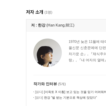
저자 소개
(1명)
저 :
한강
(Han Kang,韓江)
1970년 늦은 11월에
울신문 신춘문예에 단편
차가운 손』, 『채식주의
랑』, 『내 여자의 열매
작가와 인터뷰
(5개)
[읽다]
[이옥토 X 이훤] 보고 있는 것을 믿기 어려워
[읽다]
한강 “벌 받는 기분으로 책상에 앉았다”