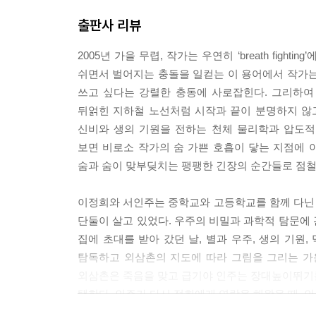
출판사 리뷰
2005년 가을 무렵, 작가는 우연히 ‘breath fi
쉬면서 벌어지는 충돌을 일컫는 이 용어에서 작가는
쓰고 싶다는 강렬한 충동에 사로잡힌다. 그리하여
뒤얽힌 지하철 노선처럼 시작과 끝이 분명하지 않
신비와 생의 기원을 전하는 천체 물리학과 압도적
보면 비로소 작가의 숨 가쁜 호흡이 닿는 지점에 
숨과 숨이 맞부딪치는 팽팽한 긴장의 순간들로 점철
이정희와 서인주는 중학교와 고등학교를 함께 다닌 
단둘이 살고 있었다. 우주의 비밀과 과학적 탐문에
집에 초대를 받아 갔던 날, 별과 우주, 생의 기원
탐독하고 외삼촌의 지도에 따라 그림을 그리는 가
외삼촌은 죽음을 맞고 급기야 인주는 장대높이뛰기를 
택한다. 인주가 다시 정희에게 연락을 해왔을 때, 