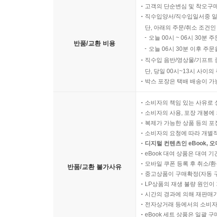
고객의 단순변심 및 착오구
직수입양서/직수입일서중 일
단, 아래의 주문/취소 조건인
오늘 00시 ~ 06시 30분 
반품/교환 비용
오늘 06시 30분 이후 주문
직수입 음반/영상물/기프트 
단, 당일 00시~13시 사이
박스 포장은 택배 배송이 가
소비자의 책임 있는 사유로 
소비자의 사용, 포장 개봉에 
복제가 가능한 상품 등의 포장을 
소비자의 요청에 따라 개별
디지털 컨텐츠인 eBook, 
eBook 대여 상품은 대여 기
모바일 쿠폰 등록 후 취소/환
반품/교환 불가사유
중고상품이 구매확정(자동 
LP상품의 재생 불량 원인이 기
시간의 경과에 의해 재판매가
전자상거래 등에서의 소비자
eBook 세트 상품은 일괄 