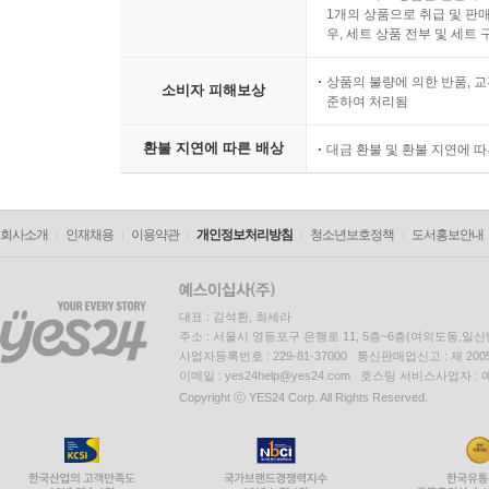
1개의 상품으로 취급 및 판매
우, 세트 상품 전부 및 세트
상품의 불량에 의한 반품, 교
소비자 피해보상
준하여 처리됨
환불 지연에 따른 배상
대금 환불 및 환불 지연에 
회사소개
인재채용
이용약관
개인정보처리방침
청소년보호정책
도서홍보안내
대표 : 김석환, 최세라
주소 : 서울시 영등포구 은행로 11, 5층~6층(여의도동,일신
사업자등록번호 : 229-81-37000 통신판매업신고 : 제 200
이메일 : yes24help@yes24.com 호스팅 서비스사업자 :
Copyright ⓒ YES24 Corp. All Rights Reserved.