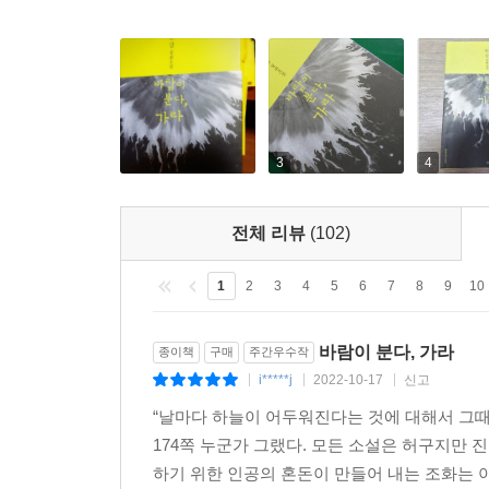
많은 분들께 소중한 도움을 받았다. 머리 숙여 감
어떻게 인사를 건네야 할지. 이 소설은 일 년 반 
써갔다. 예정보다 무척 더디었던 과정을 따뜻이 지
이천십년 초입, 눈 내리는 새벽
3
4
韓江
전체 리뷰
(102)
1
2
3
4
5
6
7
8
9
10
바람이 분다, 가라
종이책
구매
주간우수작
i*****j
2022-10-17
신고
|
|
|
“날마다 하늘이 어두워진다는 것에 대해서 그때 
174쪽 누군가 그랬다. 모든 소설은 허구지만 
하기 위한 인공의 혼돈이 만들어 내는 조화는 아닐