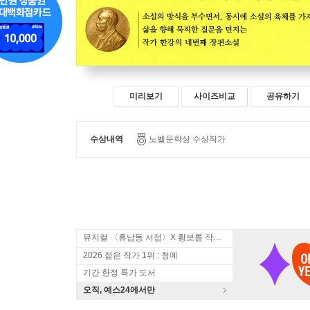
미리보기
사이즈비교
공유하기
수상내역
노벨문학상 수상작가
뮤지컬 〈휴남동 서점〉X 황보름 작가 북토크
2026 젊은 작가 1위 : 청예
기간 한정 특가 도서
오직, 예스24에서만