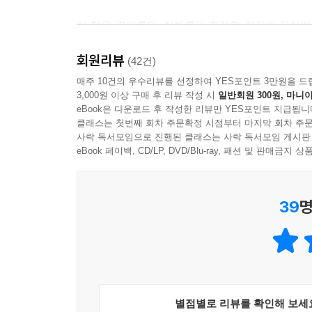
이 책은 경이롭다. 지혜롭고 친절한 저자의 진심이
행복을 찾는 방법을 안내해준다.
회원리뷰
- 릭 핸슨(『붓다 브레인』 저자)
(42건)
매주 10건의 우수리뷰를 선정하여 YES포인트 3만원을 드
3,000원 이상 구매 후 리뷰 작성 시
일반회원 300원, 마니아
사랑스럽고 실용적이며 친절한 책! 현명하게 사는 
eBook은 다운로드 후 작성한 리뷰만 YES포인트 지급됩니
- 잭 콘필드(『마음의 숲을 거닐다』, 『깨달음 이후
클래스는 첫번째 회차 주문확정 시점부터 마지막 회차 주문
사락 독서모임으로 진행된 클래스는 사락 독서모임 게시판
지혜의 보석으로 가득 차 있다. 이 책은 당신의 영
eBook 페이백, CD/LP, DVD/Blu-ray, 패션 및 판매금
- 타라 브랙(『받아들임』 저자)
39
명
별점별로 리뷰를 확인해 보세