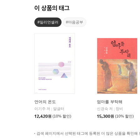
이 상품의 태그
#밀리언셀러
#마음공부
언어의 온도
엄마를 부탁해
이기주 저
말글터
신경숙 저
창비
|
|
12,420
원
(10% 할인)
15,300
원
(10% 할인)
검색 페이지에서 선택된 태그에 등록된 더 많은 상품을 확인해 