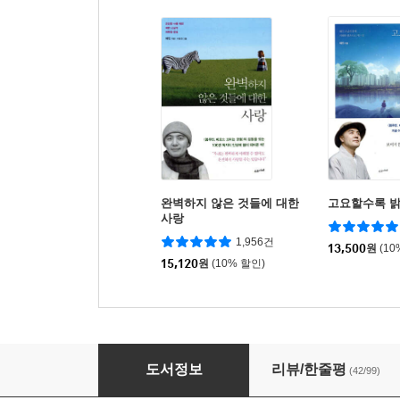
완벽하지 않은 것들에 대한
고요할수록 
사랑
1,956건
13,500
원
(10
15,120
원
(10% 할인)
멈추면, 비로소 보이는 것들
도서정보
리뷰/한줄평
(42/99)