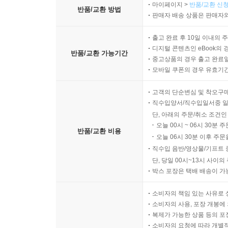
마이페이지 >
반품/교환 신청
반품/교환 방법
판매자 배송 상품은 판매자와
출고 완료 후 10일 이내의 
디지털 콘텐츠인 eBook의 
반품/교환 가능기간
중고상품의 경우 출고 완료일
모바일 쿠폰의 경우 유효기간(
고객의 단순변심 및 착오구
직수입양서/직수입일서중 일
단, 아래의 주문/취소 조건인
오늘 00시 ~ 06시 30분 
반품/교환 비용
오늘 06시 30분 이후 주문
직수입 음반/영상물/기프트 
단, 당일 00시~13시 사이
박스 포장은 택배 배송이 가
소비자의 책임 있는 사유로 
소비자의 사용, 포장 개봉에 
복제가 가능한 상품 등의 포장을 
소비자의 요청에 따라 개별