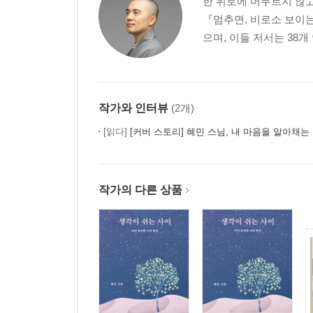
한 위로에 머무르지 않고
진리는 통한다
『멈추면, 비로소 보이
으며, 이들 저서는 38개
에필로그_나 자신의 온전함과 존귀함을 알아채시
마음치유명상_자애편
마음치유명상_타애편
작가와 인터뷰
(2개)
[읽다]
[커버 스토리] 혜민 스님, 내 마음을 알아채는
작가의 다른 상품