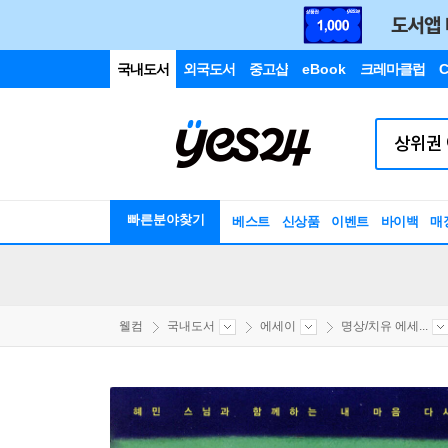
국내도서
외국도서
중고샵
eBook
크레마클럽
C
빠른분야찾기
베스트
신상품
이벤트
바이백
매
웰컴
국내도서
에세이
명상/치유 에세...