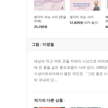
생각이 쉬는 사이 (큰글
생각이 쉬는 사이
혜
자책)
17,820
원
(10% 할인)
31,700
원
4
그림 :
이영철
세상의 작고 여린 곳을 자애의 시선으로 바라보
에 핀 꽃들 같은 풍요로움이 서려 있다. 196
수성아트피아에서 열린 개인전 「그린 꽃은 시들
의 국내외 단...
작가의 다른 상품