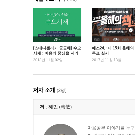
인생, 너무 어렵게 살지 말자
나는 무엇을 하는 사람인가
5강. 사랑의 장
평범한 그대를 사랑합니다
읽다
읽다
사랑, 내가 사라지는 위대한 경험
[스테디셀러가 궁금해] 수오
예스24, ‘제 15회 올해의
서재 : 마음의 중심을 지키
투표 실시
는 책
2018년 11월 02일
2017년 11월 13일
6강. 수행의 장
그저 바라보는 연습
내 마음과 친해지세요
저자 소개
(2명)
7강. 열정의 장
내가 옳은 것이 중요한 것이 아니고 같이 행복한 것
저 :
혜민
(慧敏)
냉정과 열정 사이
8강. 종교의 장
마음공부 이야기를 누구나
종교가 달라 힘들어하는 그대를 위해