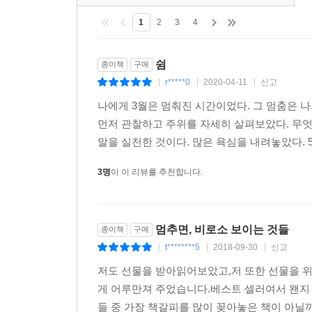
1
2
3
4
쉼
종이책
구매
r*****0
2020-04-11
신고
|
|
|
나에게 3월은 멈춰진 시간이었다. 그 멈춤은 나
먼저 관찰하고 주위를 자세히 살펴보았다. 무엇
말을 실천한 것이다. 많은 욕심을 내려놓았다. 
3명
이 이 리뷰를 추천합니다.
멈추면, 비로소 보이는 것들
종이책
구매
t********5
2018-09-30
신고
|
|
|
저도 선물을 받아읽어보았고,저 또한 선물을 위
게 어루만져 주었습니다.베스트 셀러여서 왠지 
들 중 가장 책갈피를 많이 꽂아놓은 책이 아닐까