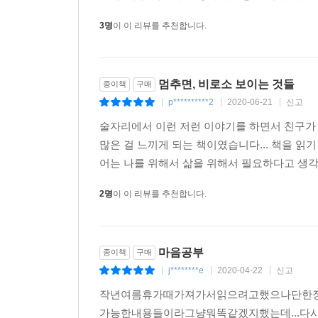
3명
이 이 리뷰를 추천합니다.
멈추면, 비로소 보이는 것들
종이책
구매
p**********2
2020-06-21
신고
|
|
|
술자리에서 이런 저런 이야기를 하면서 친구가 
많은 걸 느끼게 되는 책이였습니다... 책을 읽기
어는 나를 위해서 삶을 위해서 필요하다고 생각이
2명
이 이 리뷰를 추천합니다.
마음공부
종이책
구매
j********e
2020-04-22
신고
|
|
|
작년여름휴가때가져가서읽으려고했으나단한
가능한내용들이라그냥뭐똑같겠지했는데...다