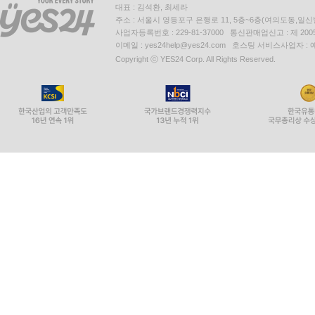
대표 : 김석환, 최세라
주소 : 서울시 영등포구 은행로 11, 5층~6층(여의도동,일신
사업자등록번호 : 229-81-37000 통신판매업신고 : 제 200
이메일 : yes24help@yes24.com 호스팅 서비스사업자 :
Copyright ⓒ YES24 Corp. All Rights Reserved.