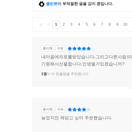
클린봇
이 부적절한 글을 감지 중입니다.
1
2
3
4
5
6
7
8
9
10
종이책
구매
내마음에의로를받았습니다.그리고다른사람의
기원해서선물합니다.인생별거있겠습니까?
1명
이 이 한줄평을 추천합니다.
종이책
구매
늦었지만 깨닫고 싶어 주문했습니다.