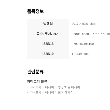
품목정보
발행일
2017년 03월 15일
쪽수, 무게, 크기
320쪽 | 548g | 152*214*30
ISBN13
9791187498100
ISBN10
1187498106
관련분류
카테고리 분류
국내도서
에세이
명상/치유 에세이
국내도서
에세이
한국 에세이