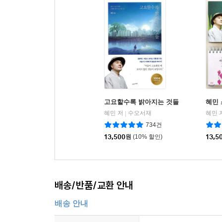
고요할수록 밝아지는 것들
혜민 
혜민 저
수오서재
혜민 
|
734건
13,500
원
(10% 할인)
13,5
배송/반품/교환 안내
배송 안내