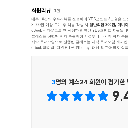
『그들이 사는 세상』을 공식 출간했던 북로그컴퍼
회원리뷰
이 작품은 ‘국내 최초 마니아 드라마’, ‘PC 통
(3건)
드라마’라는 수식어를 달고 다니는 노희경의 대표
매주 10건의 우수리뷰를 선정하여 YES포인트 3만원을 드
3,000원 이상 구매 후 리뷰 작성 시
일반회원 300원, 마니아
양성하게 한 작품임을 기념하기 위해 『거짓말』 
eBook은 다운로드 후 작성한 리뷰만 YES포인트 지급됩니
작업을 통해 스페셜 에디션으로 출간된다.
클래스는 첫번째 회차 주문확정 시점부터 마지막 회차 주문
사락 독서모임으로 진행된 클래스는 사락 독서모임 게시판
마니아들도 모르고 있던 시놉시스를 최초로 공개하
eBook 페이백, CD/LP, DVD/Blu-ray, 패션 및 판매금
이 책에는 「거짓말」을 향한 노희경의 애정이 곳곳
당시의 시놉시스를 대본집에 싣기로 했다. 이 
발상이었다. 작품의 주제와 등장 인물의 성격 등을 
3
명의 예스24 회원이 평가한
밝히고 인물 간의 심리, 관계, 의미 등을 세밀하게 
9.
또한 그녀는 첫사랑과도 같았던 「거짓말」의 의미
준비하며 느꼈던, 작품에 대한 새로운 감정이 서체
여기에 방영 당시 화제가 되었던 비평과 언론 기
수 있었다.