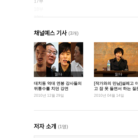
17부
18부
19부
20부
채널예스 기사
(3개)
부록_ 「거짓말」을 바라보는 언론의 시선
읽다
읽다
대치동 억대 연봉 강사들의
[작가와의 만남]설레고 
뒤통수를 치던 강연
고 잠 못 들면서 하는 질
사랑이 있어? - 『거짓
2010년 12월 29일
2010년 04월 14일
노희경
저자 소개
(1명)