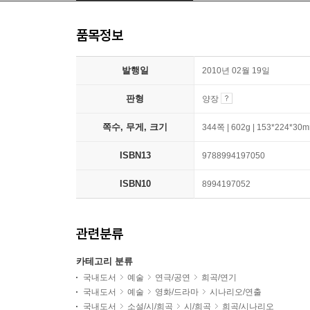
품목정보
발행일
2010년 02월 19일
판형
양장
쪽수, 무게, 크기
344쪽 | 602g | 153*224*30
ISBN13
9788994197050
ISBN10
8994197052
관련분류
카테고리 분류
국내도서
예술
연극/공연
희곡/연기
국내도서
예술
영화/드라마
시나리오/연출
국내도서
소설/시/희곡
시/희곡
희곡/시나리오