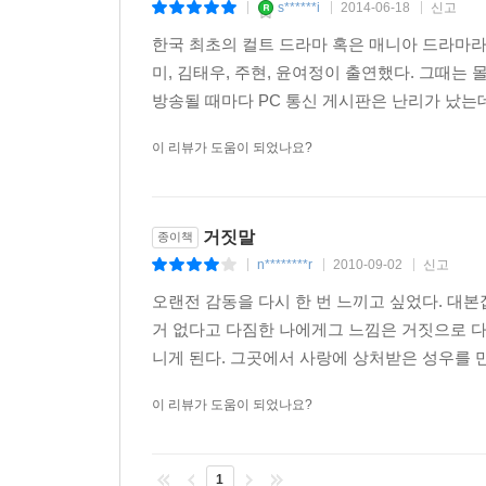
s******i
2014-06-18
신고
|
|
|
한국 최초의 컬트 드라마 혹은 매니아 드라마라고 
* 2010년 3월 노희경 작가의 단편 대본집 『세상에
미, 김태우, 주현, 윤여정이 출연했다. 그때
* 사람을 사랑하고, 세상을 사랑하는 노희경 작가는 
방송될 때마다 PC 통신 게시판은 난리가 났는데,
이 리뷰가 도움이 되었나요?
거짓말
종이책
n********r
2010-09-02
신고
|
|
|
오랜전 감동을 다시 한 번 느끼고 싶었다. 대
거 없다고 다짐한 나에게그 느낌은 거짓으로 다
니게 된다. 그곳에서 사랑에 상처받은 성우를 만
이 리뷰가 도움이 되었나요?
1