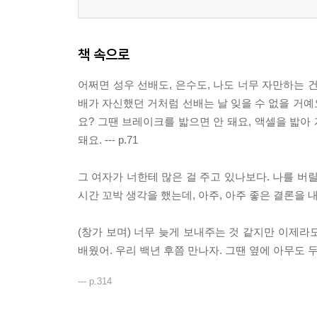
책 속으로
어쩌면 성우 선배도, 은수도, 나도 너무 자만하는 건
배가 자신했던 거처럼 선배는 날 잊을 수 없을 거예
요? 그땐 브레이크를 밟으면 안 돼요, 액셀을 밟아 
돼요. --- p.71
그 여자가 너한테 많은 걸 주고 있나보다. 나를 버릴 
시간 꼬박 생각을 했는데, 아주, 아주 좋은 결론을 내렸다.
(창가 보며) 너무 늦게 보내주는 것 같지만 이제라
배웠어. 우리 백년 후쯤 만나자. 그땐 옆에 아무도 두
--- p.314