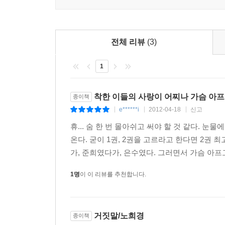
눈물로 시작했지만 기쁨으로 마감했던 드라마 
마음가짐을 정리해 대본집으로 팬들에게 선보인다. 
했으면….’ 하는 노희경의 바람이 이 책에 고스란히 
전체 리뷰
(3)
1
‘거짓말’ 속에 숨겨진 진실을 일깨우는 드라마의 교
문학적 가치를 뛰어넘는 ‘노희경 대본집’의 힘!
착한 이들의 사랑이 어찌나 가슴 아프
종이책
노희경의 두 번째 대본집인 『거짓말』은 드라마 
e******i
2012-04-18
신고
|
|
|
작품 자체가 주는 의미도 크지만, 상황 설정이 전
휴... 숨 한 번 몰아쉬고 써야 할 것 같다. 눈
있기 때문이다.
온다. 굳이 1권, 2권을 고르라고 한다면 2권
가, 준희였다가, 은수였다. 그러면서 가슴 아프고, 
매 신마다 사연 있는 아픔과 지독한 사랑을 한마디
드라마’라는 또 다른 재미를 선사할 것이다. 또한
1명
이 이 리뷰를 추천합니다.
정도로 강한 흡인력과 특유의 생명력을 보여줄 것이
20부작을 1권 9회, 2권 11회 두 권으로 나누어
거짓말/노희경
종이책
다시 한 번 성찰하게 하며, 사랑이 감추고 있는 ‘거