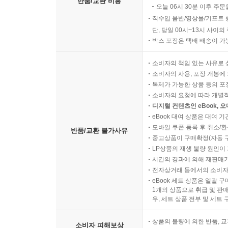
반품/교환 비용
오늘 06시 30분 이후 주문
직수입 음반/영상물/기프트 
단, 당일 00시~13시 사이
박스 포장은 택배 배송이 가
소비자의 책임 있는 사유로 
소비자의 사용, 포장 개봉에 
복제가 가능한 상품 등의 포장을 
소비자의 요청에 따라 개별
디지털 컨텐츠인 eBook, 
eBook 대여 상품은 대여 기
모바일 쿠폰 등록 후 취소/환
반품/교환 불가사유
중고상품이 구매확정(자동 
LP상품의 재생 불량 원인이 기
시간의 경과에 의해 재판매가
전자상거래 등에서의 소비자
eBook 세트 상품은 일괄 
1개의 상품으로 취급 및 판매
우, 세트 상품 전부 및 세트
상품의 불량에 의한 반품, 교
소비자 피해보상