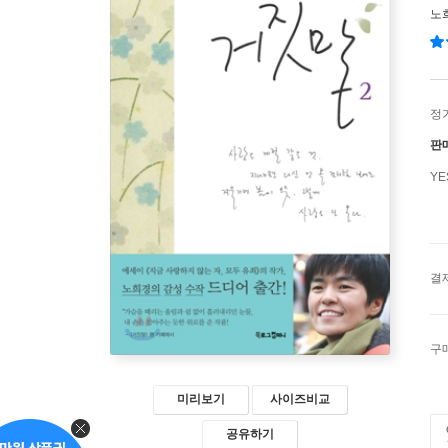
노
정
판
Y
결
구
미리보기
사이즈비교
공유하기