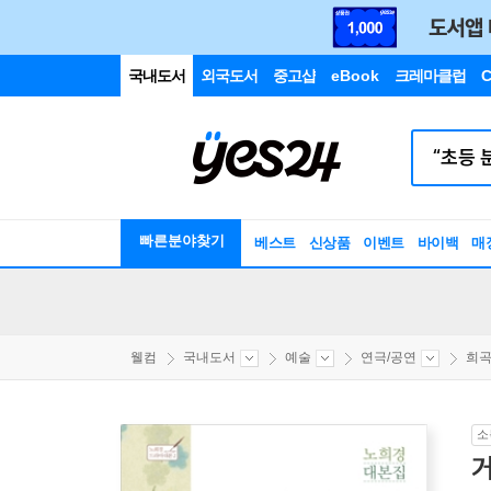
국내도서
외국도서
중고샵
eBook
크레마클럽
C
빠른분야찾기
베스트
신상품
이벤트
바이백
매
웰컴
국내도서
예술
연극/공연
희곡
소
거