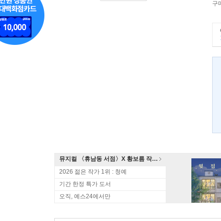
구
뮤지컬 〈휴남동 서점〉X 황보름 작가 북토크
2026 젊은 작가 1위 : 청예
기간 한정 특가 도서
오직, 예스24에서만