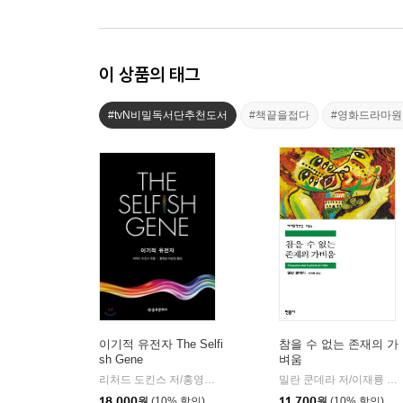
이 상품의 태그
#tvN비밀독서단추천도서
#책끝을접다
#영화드라마원
이기적 유전자 The Selfi
참을 수 없는 존재의 가
sh Gene
벼움
리처드 도킨스 저/홍영남,이상임 공역
을유문화사
밀란 쿤데라 저/이재룡 역
|
|
18,000
원
(10% 할인)
11,700
원
(10% 할인)