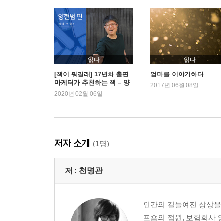
읽다
읽다
[책이 뭐길래] 17년차 출판
엄마를 이야기하다
마케터가 추천하는 책 – 양
2017년 06월 08일
현범 편
2020년 02월 06일
저자 소개
(1명)
저 :
천명관
인간의 길들여진 상상을 
프숍의 점원, 보험회사 