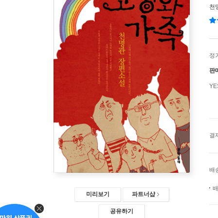
천
정
판
Y
결
배
배
미리보기
파트너샵
공유하기