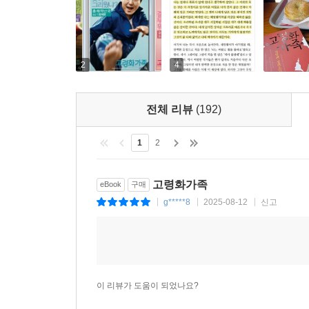
2
4
전체 리뷰
(192)
1
2
고령화가족
eBook
구매
g*****8
2025-08-12
신고
|
|
|
이 리뷰가 도움이 되었나요?