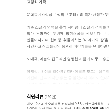
고령화 가족
문학동네소설상 수상작 『고래』의 작가 천명관 두
기존 소설의 영역을 훌쩍 뛰어넘어 소설의 경계를
작가 천명관이 두번째 장편소설을 선보인다. 『
만들어나가며 한바탕 휘몰아치는 ‘이야기의 장’
사건사고와 그들간의 숨겨진 이야기들을 유쾌하면서
도대체, 이놈의 집구석엔 멀쩡한 사람이 아무도 없단
아저씨, 내 이름 알아요? 조카 이름도 모르는 삼촌
기집애, 넌 싸가지만 없는 줄 알았더니 의리도 없냐
저게 이혼한 지 얼마나 됐다고 벌써 남자를 집으로
회원리뷰
데뷔 영화가 흥행에 참패한데다 ‘그해 최악의 영화’
(192건)
것은 이제 아무것도 없다. 아내는 일찌감치 곁을 떠
매주 10건의 우수리뷰를 선정하여 YES포인트 3만원을 드
3,000원 이상 구매 후 리뷰 작성 시
일반회원 300원, 마니아