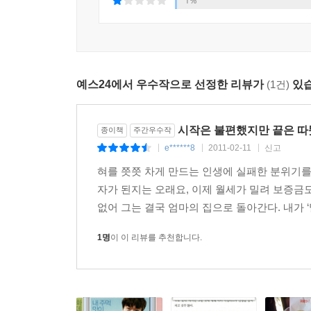
1%
엄마의 성격에 대해서도 별반 아는 게 없었다. 그동
그런데 이번에 엄마는 나를 여러 번 놀라게 했다. 
사십년간 감쪽같이 덮어둔 채 배 다른 자식과 씨 다
거둬주고, 뒤늦게 재회한 옛사랑을 불륜의 씨앗인 
예스24에서 우수작으로 선정한 리뷰가
(1건)
있습
세련되지도 쿨하지도 않은 이들 가족의 좌충우돌
‘가족’의 의미를 찾아간다. 우리 주변에 흔하디
시작은 불편했지만 끝은 따뜻
종이책
주간우수작
찌질하지만 구차하지 않고, 애틋하지만 질척거리지
e******8
2011-02-11
신고
|
|
|
천명관이 들려주는 가족 ‘이야기’다!
혀를 쯧쯧 차게 만드는 인생에 실패한 분위기를 
자가 된지는 오래요, 이제 월세가 밀려 보증금도 
없어 그는 결국 엄마의 집으로 돌아간다. 내가 ‘말
1명
이 이 리뷰를 추천합니다.