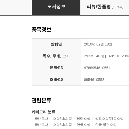
고령화 가족
도서정보
리뷰/한줄평
(192/37)
품목정보
발행일
2010년 02월 18일
쪽수, 무게, 크기
292쪽 | 402g | 148*210*20
ISBN13
9788954610551
ISBN10
8954610552
관련분류
카테고리 분류
국내도서
소설/시/희곡
테마소설
성장소설/가족소설
국내도서
소설/시/희곡
한국소설
한국 장편소설