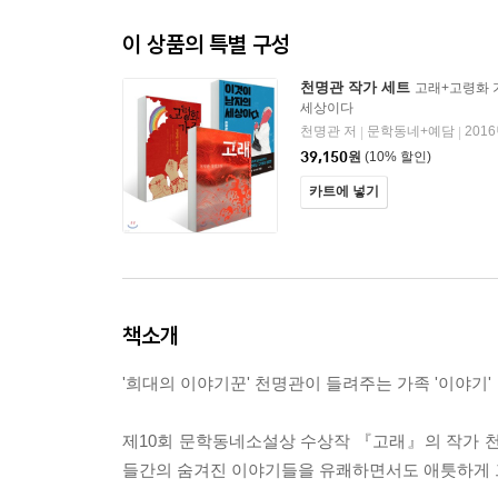
이 상품의 특별 구성
천명관 작가 세트
고래+고령화 
세상이다
천명관 저
문학동네+예담
201
|
|
39,150
원
(10% 할인)
카트에 넣기
책소개
'희대의 이야기꾼' 천명관이 들려주는 가족 '이야기'
제10회 문학동네소설상 수상작 『고래』의 작가 천
들간의 숨겨진 이야기들을 유쾌하면서도 애틋하게 