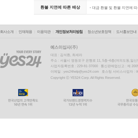
환불 지연에 따른 배상
대금 환불 및 환불 지연에 
회사소개
인재채용
이용약관
개인정보처리방침
청소년보호정책
도서홍보안내
대표 : 김석환, 최세라
주소 : 서울시 영등포구 은행로 11, 5층~6층(여의도동,일신
사업자등록번호 : 229-81-37000 통신판매업신고 : 제 200
이메일 : yes24help@yes24.com 호스팅 서비스사업자 :
Copyright ⓒ YES24 Corp. All Rights Reserved.