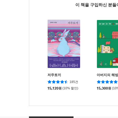
이 책을 구입하신 분
저주토끼
아버지의 해
185건
15,120
원
(10% 할인)
15,300
원
(10