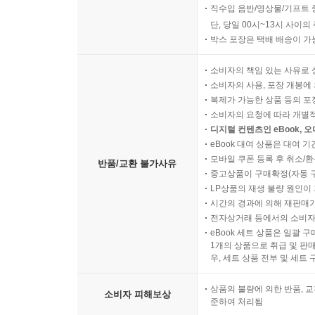
직수입 음반/영상물/기프트 
단, 당일 00시~13시 사이
박스 포장은 택배 배송이 가
소비자의 책임 있는 사유로 
소비자의 사용, 포장 개봉에 
복제가 가능한 상품 등의 포장을 
소비자의 요청에 따라 개별
디지털 컨텐츠인 eBook, 
eBook 대여 상품은 대여 기
모바일 쿠폰 등록 후 취소/환
반품/교환 불가사유
중고상품이 구매확정(자동 
LP상품의 재생 불량 원인이 기
시간의 경과에 의해 재판매가
전자상거래 등에서의 소비자
eBook 세트 상품은 일괄 
1개의 상품으로 취급 및 판매
우, 세트 상품 전부 및 세트
상품의 불량에 의한 반품, 교
소비자 피해보상
준하여 처리됨