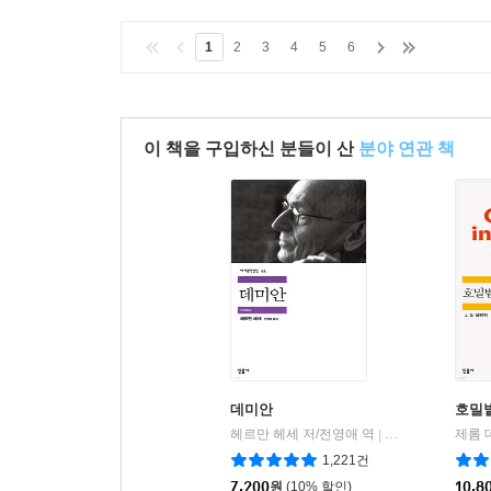
1
2
3
4
5
6
이 책을 구입하신 분들이 산
분야 연관 책
데미안
호밀
헤르만 헤세 저/전영애 역
민음사
|
1,221건
7,200
원
(10% 할인)
10,8