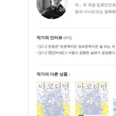
마」의 극장 입회인으로
등의 시나리오는 영화화 
작가와 인터뷰
(4개)
[읽다]
천명관 “순문학이든 장르문학이든 잘 쓰는 게 
[읽다]
②[인터뷰]그 사람이 경험한 실패가 궁금했다. -
작가의 다른 상품