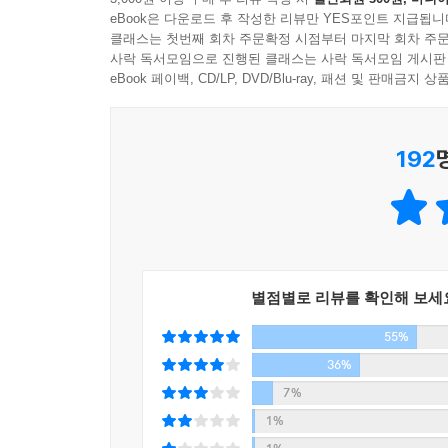
늙고 초라해진 몸뚱이뿐. 탈출구도 보이지 않는 회
eBook은 다운로드 후 작성한 리뷰만 YES포인트 지급됩니
‘구원의 손길’을 내미는 엄마. 고민의 여지 없이 나
클래스는 첫번째 회차 주문확정 시점부터 마지막 회차 주문
엄마 집엔 이미 교통사고로 돌아가신 아버지의 보상
사락 독서모임으로 진행된 클래스는 사락 독서모임 게시판
백수 형 ‘오함마’가 눌어붙어 사는 중이고, 곧이어 
eBook 페이백, CD/LP, DVD/Blu-ray, 패션 및 판매금
우리 삼남매는 몇십 년 만에 다시 엄마 품 안으로 
‘사람은 그저 잘 먹는 게 최고’라며 자식들에게 매
192
날 남자를 갈아치우는 카페 마담 여동생, 맞춤법 하
집구석엔 제대로 된 인간이 아무도 없느냐고 탄식해
어라? 지금껏 나만 모르고 있던 우리 가족의 과거
집을 떠난 지 이십여 년 만에 우리 삼남매는 모두
혹독한 세상살이에 견디지 못하고 산산조각이 나고 
별점별로 리뷰를 확인해 보세
조건 없이 순순히 받아주었다. 그리고 그 옛날 그랬
55%
자식들을 집으로 데려가 끼니를 챙겨주는 것뿐이었
그 세상과 맞서 싸우려는 것에 다름아니었을 것이
36%
것이다.
7%
1%
엄마 집으로 들어와 살게 되면서 새삼 깨닫게 된 