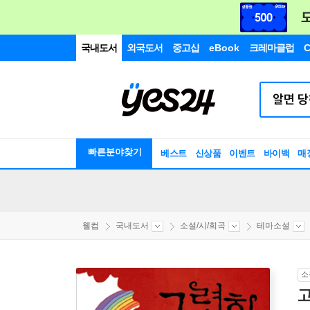
국내도서
외국도서
중고샵
eBook
크레마클럽
C
빠른분야찾기
베스트
신상품
이벤트
바이백
매
웰컴
국내도서
소설/시/희곡
테마소설
소