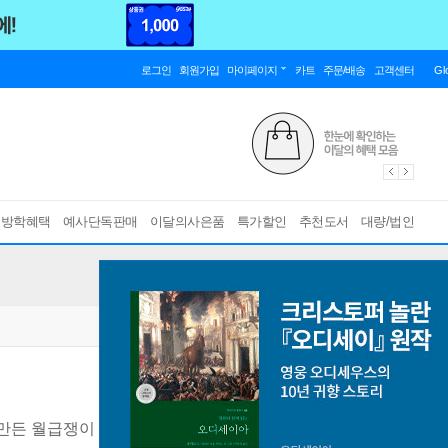
로그인
회원가입
마이페이지
카트
주문/배송
고객센터
Gl
름방학혜택
예사단독판매
이달의사은품
특가할인
추천도서
대량/법인
 만든 월급쟁이 부자들의 비밀