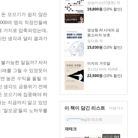
상승미소(이명로) 저
19,800
원
(10% 할인)
 돈 모으기가 쉽지 않은
000여 명의 직장인들에
세 가지로 압축되었는데,
생성형 AI 시대의 금
융소비자 보호
았지만 생각과 달리 결과가
정다워 저
15,030
원
(10% 할인)
 불가능한 일일까? 저자
이자의 거짓말
조나단 비어 저/Ark 127 역
미래를 그릴 수 있었듯이
22,500
원
(10% 할인)
면 높은 수익을 올릴 수
런 생각도 금융위기 전에
돈 모으기에 집중해야 하
서는 지금까지 알고 있던
이 책이 담긴
리스트
더보기
 ‘잘모공’들의 노하우를
c********e
님의 리스트
재테크