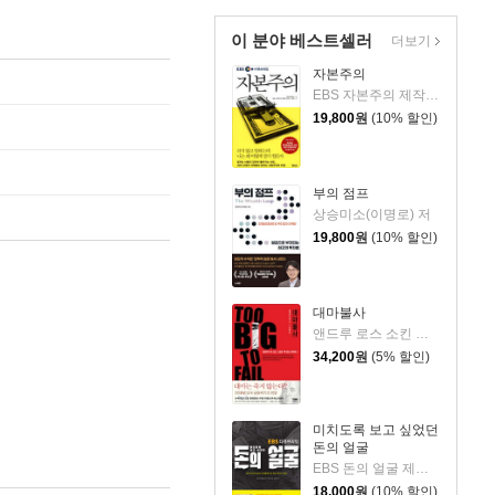
이 분야 베스트셀러
더보기
자본주의
EBS 자본주의 제작팀,정지은,고희정 저/EBS MEDIA 기획
19,800
원
(10% 할인)
부의 점프
상승미소(이명로) 저
19,800
원
(10% 할인)
대마불사
앤드루 로스 소킨 저/노 다니엘 역
34,200
원
(5% 할인)
미치도록 보고 싶었던
돈의 얼굴
EBS 돈의 얼굴 제작진,조현영 저/최상엽 감수
18,000
원
(10% 할인)