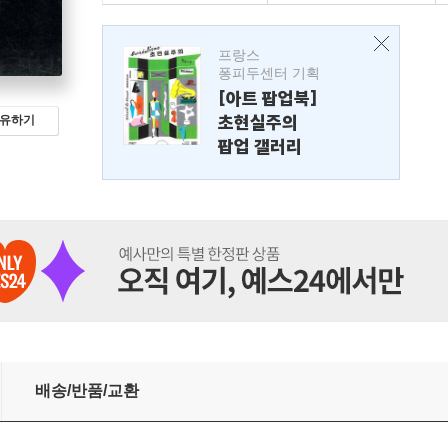
프랑스
퐁피두센터 기획
[아트 팝업북]
초현실주의
유하기
팝업 갤러리
배송/반품/교환