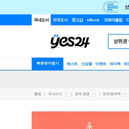
국내도서
외국도서
중고샵
eBook
크레마클럽
C
빠른분야찾기
베스트
신상품
이벤트
바이백
매
웰컴
국내도서
경제 경영
경제/경제학