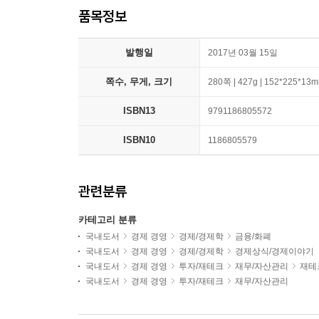
품목정보
발행일
2017년 03월 15일
쪽수, 무게, 크기
280쪽 | 427g | 152*225*13
ISBN13
9791186805572
ISBN10
1186805579
관련분류
카테고리 분류
국내도서
경제 경영
경제/경제학
금융/화폐
국내도서
경제 경영
경제/경제학
경제상식/경제이야기
국내도서
경제 경영
투자/재테크
재무/자산관리
재테
국내도서
경제 경영
투자/재테크
재무/자산관리