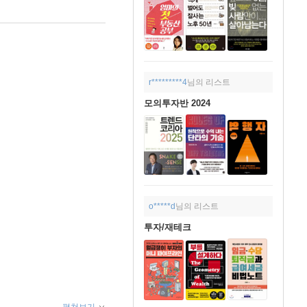
r*********4
님의 리스트
모의투자반 2024
o*****d
님의 리스트
투자/재테크