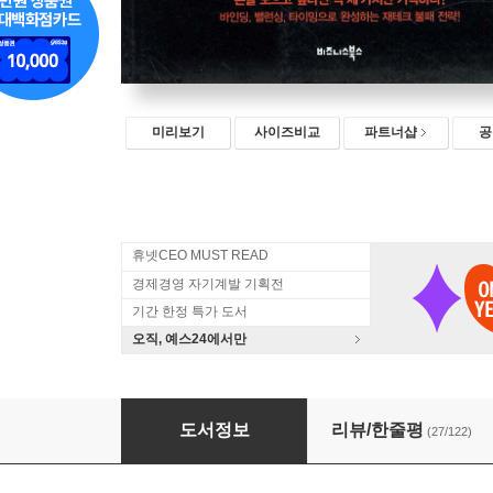
미리보기
사이즈비교
파트너샵
공
휴넷CEO MUST READ
경제경영 자기계발 기획전
기간 한정 특가 도서
오직, 예스24에서만
잘 모이는 공식
도서정보
리뷰/한줄평
(27/122)