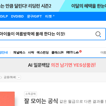
D/LP
DVD/BD
문구
/GIFT
티켓
독서유형검사
RBTI Lab
장안내
채널예스
사락
예스펀딩
클래스24
독서유형검사
여
AI 일문백답
의견 남기면 YES상품권!
금융/화폐
소득공제
잘 모이는 공식
같은 월급으로 다른 결과를