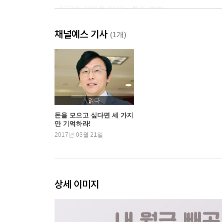
· 저금리 시대를 이기는 투자 방법
3. 절약 재테크의 함정에 빠지지 마라, 미래 경쟁력
채널예스 기사
· 너무 적은 소비는 재테크의 적이다
(1개)
· 지나친 절약이 갖는 세 가지 문제점
· 경험 계좌를 채워라
· 제2직업을 준비하는 사람들
4. 나에게 꼭 맞는 머니탱크부터 만들라
· 필요 자금에 맞는 머니탱크 만들기
읽다
5. 시간이 돈이다! 진짜 지체 비용 줄이기
돈을 모으고 싶다면 세 가지
만 기억하라!
· 현재 가치를 이해하면 투자가 쉬워진다
2017년 03월 21일
· 지체 비용이 발생하면 이익은 감소한다
· 10만 원의 가치는 천차만별
6. 지금 무엇에 집중할 타이밍인가, 골든타임을 놓
· 저축의 골든타임 공식
상세 이미지
· 주택의 골든타임 공식
· 노후 준비의 골든타임 공식
· 교육 자금의 골든타임 공식