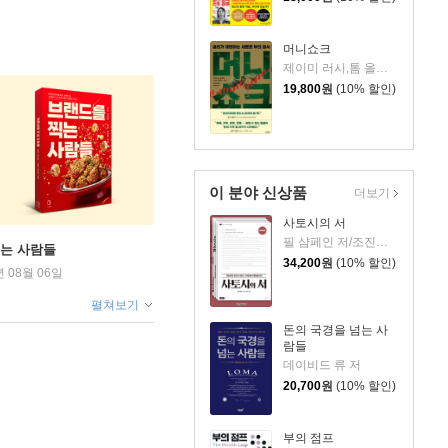
머니쇼크
제이미 러시,톰 올릭,스테파니 플랜더스 편저/임경은 역/박정호 감수
19,800
원
(10% 할인)
이 분야 신상품
더보기
사토시의 서
필 샴페인 저/조진수 역
찍는 사람들
34,200
원
(10% 할인)
년 08월 06일
펼쳐보기
돈의 국경을 넘는 사
람들
데이비드 류 저
20,700
원
(10% 할인)
부의 점프