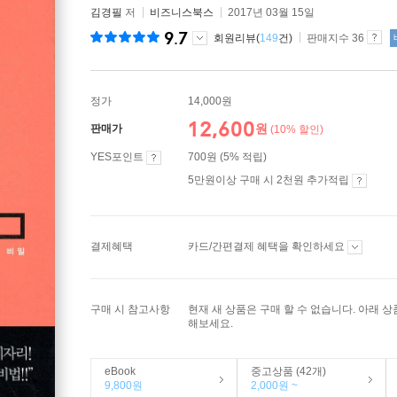
김경필
저
비즈니스북스
2017년 03월 15일
9.7
회원리뷰(
149
건)
판매지수 36
정가
14,000원
12,600
원
판매가
(10% 할인)
YES포인트
700원 (5% 적립)
5만원이상 구매 시 2천원 추가적립
결제혜택
카드/간편결제 혜택을 확인하세요
구매 시 참고사항
현재 새 상품은 구매 할 수 없습니다. 아래 
해보세요.
eBook
중고상품 (42개)
9,800원
2,000원 ~