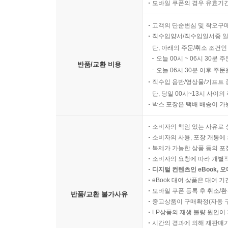
모바일 쿠폰의 경우 유효기간(
고객의 단순변심 및 착오구
직수입양서/직수입일서중 일
단, 아래의 주문/취소 조건인
오늘 00시 ~ 06시 30분 
반품/교환 비용
오늘 06시 30분 이후 주문
직수입 음반/영상물/기프트 
단, 당일 00시~13시 사이
박스 포장은 택배 배송이 가
소비자의 책임 있는 사유로 
소비자의 사용, 포장 개봉에 
복제가 가능한 상품 등의 포장을 
소비자의 요청에 따라 개별
디지털 컨텐츠인 eBook, 
eBook 대여 상품은 대여 기
모바일 쿠폰 등록 후 취소/환
반품/교환 불가사유
중고상품이 구매확정(자동 
LP상품의 재생 불량 원인이 기
시간의 경과에 의해 재판매가