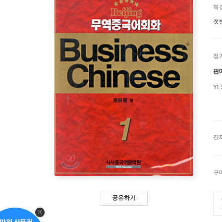
북
첫
정
판
Y
결
구
공유하기