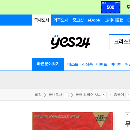
국내도서
외국도서
중고샵
eBook
크레마클럽
C
빠른분야찾기
베스트
신상품
이벤트
바이백
매
웰컴
국내도서
국어 외국어 사...
중국어
소
무