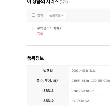
이 상품의 시리즈
(1개)
품절포함
전체
무역 중국어 회화 2
품절
품목정보
발행일
2002년 03월 31일
쪽수, 무게, 크기
240쪽 | 612g | 190*258*20
ISBN13
9788973640997
ISBN10
8973640992