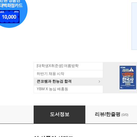
[대학생X취준생] 여름방학
하반기 채용 시작
큰코쌤과 한능검 합격
YBM X 농심 배홍동
무역 중국어 회화 1
도서정보
리뷰/한줄평
(0/0)