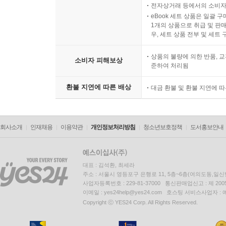
전자상거래 등에서의 소비자
eBook 세트 상품은 일괄 
1개의 상품으로 취급 및 판매
우, 세트 상품 전부 및 세트
상품의 불량에 의한 반품, 교
소비자 피해보상
준하여 처리됨
환불 지연에 따른 배상
대금 환불 및 환불 지연에 
회사소개
인재채용
이용약관
개인정보처리방침
청소년보호정책
도서홍보안내
대표 : 김석환, 최세라
주소 : 서울시 영등포구 은행로 11, 5층~6층(여의도동,일신
사업자등록번호 : 229-81-37000 통신판매업신고 : 제 200
이메일 : yes24help@yes24.com 호스팅 서비스사업자 :
Copyright ⓒ YES24 Corp. All Rights Reserved.