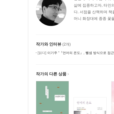
애지욕기생(愛之欲其生)
삶에 집중하고자, 타인
다. 서점을 산책하며 책
2부글(文), 지지 않는 꽃
머니 화장대에 종종 꽃을
긁다, 글, 그리움
누군가에겐 전부인 사람
사랑이란 말은 어디에서 왔을까
작가와 인터뷰
(2개)
어머니를 심는 중
[읽다]
이기주 “『언어의 온도』, 뺄셈 방식으로 접근
사람을 살찌우는 일
눈물은 눈에만 있는 게 아니다
대체할 수 없는 존재
작가의 다른 상품
대체할 수 없는 문장
라이팅은 리라이팅
내 안에 너 있다
행복한 사전
모두 숲으로 돌아갔다
딸에게 보내는 굿나잇 키스