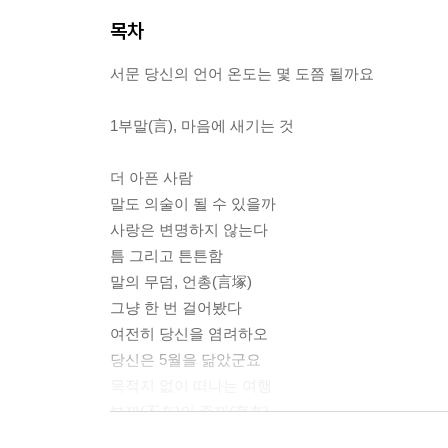
목차
서문 당신의 언어 온도는 몇 도쯤 될까요
1부말(言), 마음에 새기는 것
더 아픈 사람
말도 의술이 될 수 있을까
사랑은 변명하지 않는다
틈 그리고 튼튼함
말의 무덤, 언총(言塚)
그냥 한 번 걸어봤다
여전히 당신을 염려하오
당신은 5월을 닮았군요
목적지 없이 떠나는 여행
부재(不在)의 존재(存在)
길가의 꽃