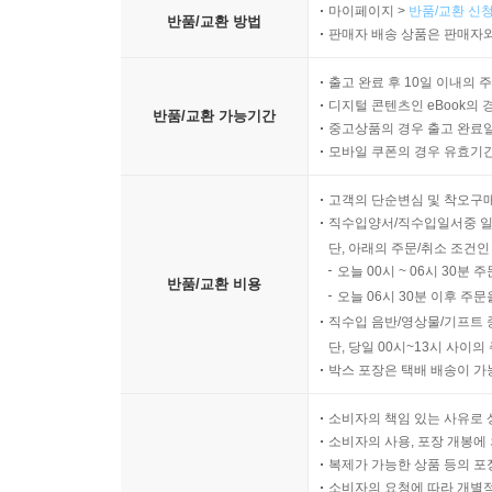
마이페이지 >
반품/교환 신청
반품/교환 방법
판매자 배송 상품은 판매자와
출고 완료 후 10일 이내의 
디지털 콘텐츠인 eBook의 
반품/교환 가능기간
중고상품의 경우 출고 완료일
모바일 쿠폰의 경우 유효기간(
고객의 단순변심 및 착오구
직수입양서/직수입일서중 일
단, 아래의 주문/취소 조건인
오늘 00시 ~ 06시 30분 
반품/교환 비용
오늘 06시 30분 이후 주문
직수입 음반/영상물/기프트 
단, 당일 00시~13시 사이
박스 포장은 택배 배송이 가
소비자의 책임 있는 사유로 
소비자의 사용, 포장 개봉에 
복제가 가능한 상품 등의 포장을 
소비자의 요청에 따라 개별