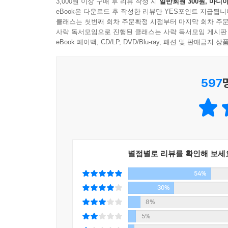
3,000원 이상 구매 후 리뷰 작성 시
일반회원 300원, 마니아
되짚어볼 수 있을지 모른다.
그래서일까. 돌이켜보면 관심이 멈추던 순간, 상대를
eBook은 다운로드 후 작성한 리뷰만 YES포인트 지급됩니
클래스는 첫번째 회차 주문확정 시점부터 마지막 회차 주문
---「관찰은 곧 관심」중에서
사락 독서모임으로 진행된 클래스는 사락 독서모임 게시판
eBook 페이백, CD/LP, DVD/Blu-ray, 패션 및 판매금
597
별점별로 리뷰를 확인해 보세
54%
30%
8%
5%