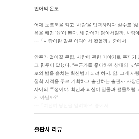
언어의 온도
모자가 산책을 나선 까닭
바람도 둥지의 재료
어제 노트북을 켜고 ‘사람’을 입력하려다 실수로 ‘삶’
이세돌이 증명하다
음을 빼면 ‘삶’이 된다. 세 단어가 닮아서일까. 사
당신의 추억을 찾아드린 날
---「사랑이란 말은 어디에서 왔을까」중에서
사랑은 종종 뒤에서 걷는다
분노를 대하는 방법
안주가 떨어질 무렵, 사랑에 관한 이야기로 주제가
동그라미가 되고 싶었던 세모
고 힘주어 말했다. “누군가를 좋아하면 상대의 ‘낮’
지지향(紙之鄕), 종이의 고향
로의 밤을 훔치는 확신범이 되려 하지. 암, 그게 사랑
감정은 움직이는 거야
철학 서적을 주로 기획하고 출간하는 출판사 사장은 이
제주도가 알려준 것들
사이의 투쟁이야. 확신과 의심이 밀물과 썰물처럼 
여행의 목적
게 아닐까?”
어두운 밤을 받아들이지 마오
---「여전히 당신을 염려하오’ 중에서
선을 긋는 일
그녀는 왜 찍었을까
글은 여백 위에만 남겨지는 게 아니다. 머리와 가슴
출판사 리뷰
여러 유형의 기억들
는다. 때론 단출한 문장 한 줄이 상처를 보듬고 삶의
어른이 된다는 것
---「긁다, 글, 그리움」중에서