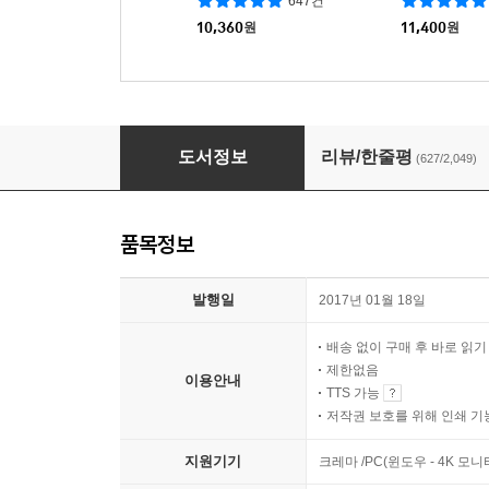
647건
10,360
원
11,400
원
언어의 온도
도서정보
리뷰/한줄평
(627/2,049)
품목정보
발행일
2017년 01월 18일
배송 없이 구매 후 바로 읽
제한없음
이용안내
TTS 가능
저작권 보호를 위해 인쇄 기
지원기기
크레마 /PC(윈도우 - 4K 모