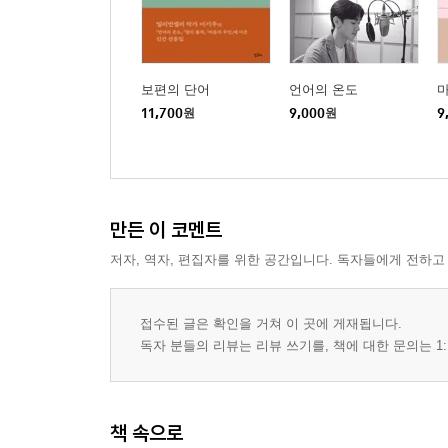
둘만의 보물찾기
프로와 아마추어의 차이
시간의 공백 메우기
무지개다리
보편의 단어
언어의 온도
자세히 보면 다른 게 보여
11,700
원
9,000
원
9
지옥은 희망이 없는 곳
슬픔에게 무릎을 꿇다
오직 그 사람만 보이는 순간
사내가 바다로 뛰어드는 이유
만든 이 코멘트
빵을 먹는 관계
저자, 역자, 편집자를 위한 공간입니다. 독자들에게 전하고
길을 잃어버린 사람들
활자 중독
경비 아저씨가 수첩을 쓰는 이유
접수된 글은 확인을 거쳐 이 곳에 게재됩니다.
침식과 퇴적
독자 분들의 리뷰는 리뷰 쓰기를, 책에 대한 문의는 1:
글 앞에서 쩔쩔맬 때면 나는
시작만큼 중요한 마무리
책 속으로
3부행(行), 살아 있다는 증거