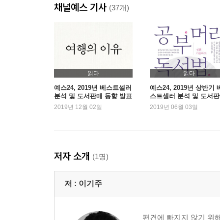
채널예스 기사
진짜 사과는 아프다
(37개)
가짜와 진짜를 구별하는 법
우주만 한 사연
가장자리로 밀려나는 사람들
헤아림 위에 피는 위로라는 꽃
내가 아닌 우리를 위한 결혼
읽다
읽다
마모의 흔적
예스24, 2019년 베스트셀러
예스24, 2019년 상반기 
분석 및 도서판매 동향 발표
스트셀러 분석 및 도서
여행을 직업으로 삼은 녀석
동향 발표
2019년 12월 02일
2019년 06월 03일
노력을 강요하는 폭력
솔로 감기 취약론(脆弱論)
분주함의 갈래
희극과 비극
저자 소개
(1명)
자신에게 어울리는 길
원래 그런 것과 그렇지 않은 것
저 :
이기주
한 해의 마지막 날
더 주지 못해 미안해
부모와 자식을 연결하는 끈
편견에 빠지지 않기 위해