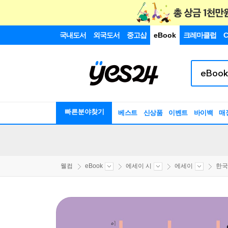
국내도서
외국도서
중고샵
eBook
크레마클럽
C
빠른분야찾기
베스트
신상품
이벤트
바이백
매
웰컴
eBook
에세이 시
에세이
한국