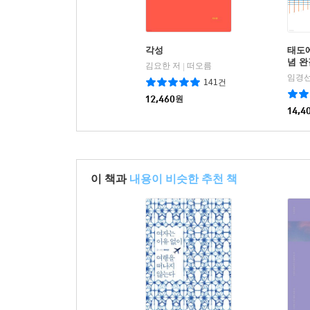
각성
태도에
념 완
김요한 저
떠오름
|
임경선
141건
12,460
원
14,4
이 책과
내용이 비슷한 추천 책