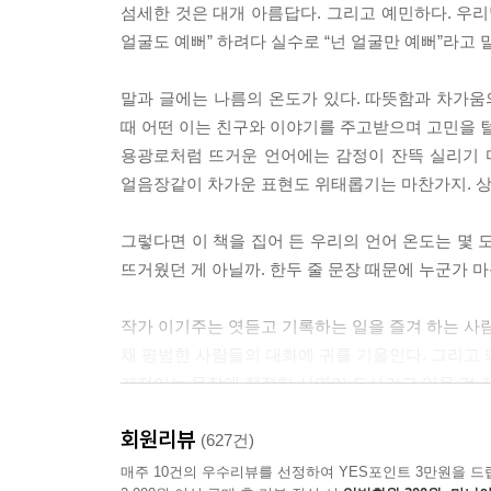
섬세한 것은 대개 아름답다. 그리고 예민하다. 우리
나이를 결정하는 요소
얼굴도 예뻐” 하려다 실수로 “넌 얼굴만 예뻐”라고 
여행을 이끄는 사람
이누이트(에스키모)들은 분노를 현명하게 다스린다. 
부드러운 것과 딱딱한 것
까지? 분노의 감정이 스르륵 가라앉을 때까지.
말과 글에는 나름의 온도가 있다. 따뜻함과 차가움
이름을 부르는 일
그리고 충분히 멀리 왔다 싶으면 그 자리에 긴 막대
때 어떤 이는 친구와 이야기를 주고받으며 고민을 털
가능성의 동의어
모르는 지나치게 뜨거운 감정을 그곳에 남겨두고 돌
용광로처럼 뜨거운 언어에는 감정이 잔뜩 실리기 마
하늘이 맑아지는 시기
---「분노를 대하는 방법」중에서
얼음장같이 차가운 표현도 위태롭기는 마찬가지. 
계절의 틈새
계절이 보내온 편지
한 번은 여행과 방황의 유사성에 대해 생각한 적도 
그렇다면 이 책을 집어 든 우리의 언어 온도는 몇 
몸이 말을 걸었다
큰 차이가 있다.
뜨거웠던 게 아닐까. 한두 줄 문장 때문에 누군가 마
화향백리 인향만리
여행을 의미하는 영어 단어 ‘tour’는 ‘순회하다’ ‘
관찰은 곧 관심
지닌다. 여행길에 오른 사람은 언젠가는 여행의 출
작가 이기주는 엿듣고 기록하는 일을 즐겨 하는 사람
나를 용서해야 하는 이유
---「여행의 목적」중에서
채 평범한 사람들의 대화에 귀를 기울인다. 그리고 
타인의 불행
끄적이는 문장에 절절한 사연이 도사리고 있을 것 
아름다운 걸 아름답다 느낄 때
사랑하는 사람과 시선을 나눌 수 있다는 것, 참으로
꽤 중요한 의미를 지닌다. 그래서 ‘관찰 = 관심’이
회원리뷰
『언어의 온도』는 저자가 일상에서 발견한 의미 
(627건)
사람은 관심이 부족하면 상대를 쳐다보지 않는다. 궁
책이다. 페이지를 넘길 때마다 문장과 문장에 호흡
매주 10건의 우수리뷰를 선정하여 YES포인트 3만원을 드
는 말은, “그쪽에 관심이 없어요” 혹은 “뜨겁던 마