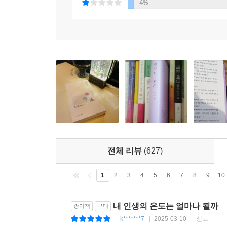
4%
전체 리뷰
(627)
1
2
3
4
5
6
7
8
9
10
내 인생의 온도는 얼마나 될까
종이책
구매
k*******7
2025-03-10
신고
|
|
|