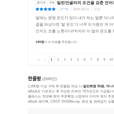
밀린언셀러의 조건을 갖춘 언어
종이책
구매
e***w
2025-03-11
신고
|
|
|
말에는 분명 온도가 있다.내가 하는 말뿐 아니
곁을 떠났다면 '말 온도'가 너무 뜨거웠던 게 
인지도 모를 노릇이다!!저자의 이 말의 온도를
199명
이 이 리뷰를 추천합니다.
1
2
3
4
5
6
7
8
9
10
한줄평
(2049건)
1,000원 이상 구매 후 한줄평 작성 시
일반회원 50원, 마니
eBook은 다운로드 후 작성한 리뷰만 YES포인트 지급됩니
클래스는 첫번째 회차 주문확정 시점부터 마지막 회차 주문
eBook 페이백, CD/LP, DVD/Blu-ray, 패션 및 판매금