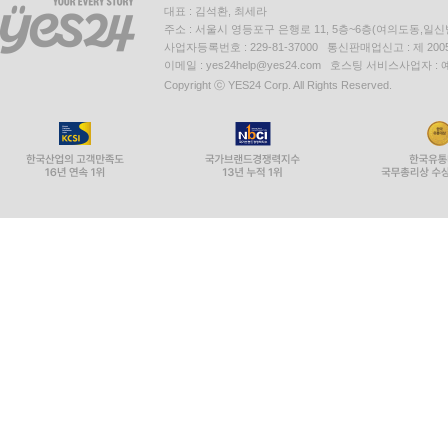
대표 : 김석환, 최세라
주소 : 서울시 영등포구 은행로 11, 5층~6층(여의도동,일신
사업자등록번호 : 229-81-37000 통신판매업신고 : 제 200
이메일 : yes24help@yes24.com 호스팅 서비스사업자 :
Copyright ⓒ YES24 Corp. All Rights Reserved.