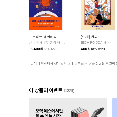
프로젝트 헤일메리
[연재] 원피스
앤디 위어 저/강동혁 역
알에이치코리아(RHK)
EIICHIRO ODA 저
대원씨아이/DCW
|
|
15,400
원
(0% 할인)
400
원
(0% 할인)
검색 페이지에서 선택된 태그에 등록된 더 많은 상품을 확인해 
이 상품의 이벤트
(12개)