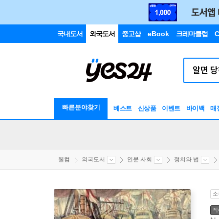
국내도서
외국도서
중고샵
eBook
크레마클럽
C
빠른분야찾기
베스트
신상품
이벤트
바이백
매
웰컴
외국도서
인문 사회
정치와 법
소
직