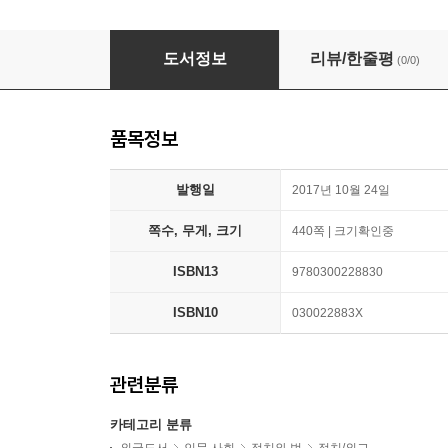
In Nelson's Wake: The Navy and the Napole
도서정보
리뷰/한줄평
(0/0)
품목정보
발행일
2017년 10월 24일
쪽수, 무게, 크기
440쪽 | 크기확인중
ISBN13
9780300228830
ISBN10
030022883X
관련분류
카테고리 분류