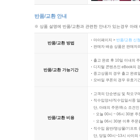
반품/교환 안내
※ 상품 설명에 반품/교환과 관련한 안내가 있는경우 아래 
마이페이지 >
반품/교환 신청
반품/교환 방법
판매자 배송 상품은 판매자와
출고 완료 후 10일 이내의 
디지털 콘텐츠인 eBook의 
반품/교환 가능기간
중고상품의 경우 출고 완료일
모바일 쿠폰의 경우 유효기간(
고객의 단순변심 및 착오구
직수입양서/직수입일서중 일
단, 아래의 주문/취소 조건인
오늘 00시 ~ 06시 30분 
반품/교환 비용
오늘 06시 30분 이후 주문
직수입 음반/영상물/기프트 
단, 당일 00시~13시 사이