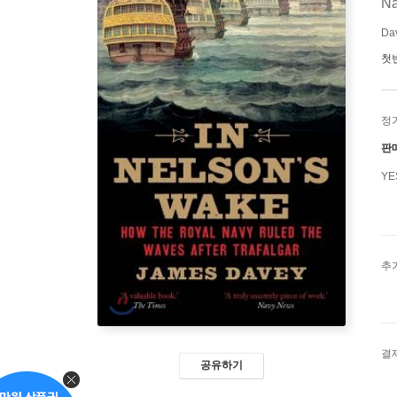
Na
Da
첫
정
판
Y
추
결
공유하기