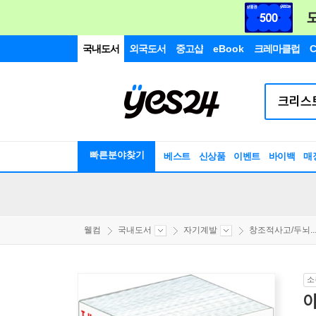
국내도서
외국도서
중고샵
eBook
크레마클럽
C
빠른분야찾기
베스트
신상품
이벤트
바이백
매
웰컴
국내도서
자기계발
창조적사고/두뇌..
소