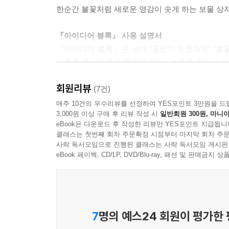
한순간 불꽃처럼 새로운 영감이 솟게 하는 보물 상
『아이디어 블록』 사용 설명서
『아이디어 블록』은 크게 ‘글쓰기 도전과제’, ‘불
내용을 충실하게 수행하면 된다. 보물을 캔다는 
같다.
회원리뷰
(7건)
글쓰기 도전 과제: 글쓰기 도전 과제들은 사진과 함
매주 10건의 우수리뷰를 선정하여 YES포인트 3만원을 드
3,000원 이상 구매 후 리뷰 작성 시
일반회원 300원, 마니아
성냥을 갖고 장난하는 사진과 함께 실었다. 어떤 작
eBook은 다운로드 후 작성한 리뷰만 YES포인트 지급됩니
어느 쪽이든 좋다. 이 과제를 발전시켜서 좀 더 길게 
클래스는 첫번째 회차 주문확정 시점부터 마지막 회차 주문
과제들은 ‘쓰면서 동시에 생각하는데’ 도움이 될 것이
사락 독서모임으로 진행된 클래스는 사락 독서모임 게시판
eBook 페이백, CD/LP, DVD/Blu-ray, 패션 및 판매금
불꽃 튀게 하는 단어: 불꽃 튀게 하는 단어들 역시
열 명의 여인에게 “다이어트”라는 단어를 제시하
“일부다처” 등의 단어에 대해서도 역시 다양한 반응
“어이쿠”나 “아야!”란 말을 중심으로 하나의 장면
7
명의 예스24 회원이 평가한
소리가 들리지 않는가? 이런 과제들을 풀다보면 어느