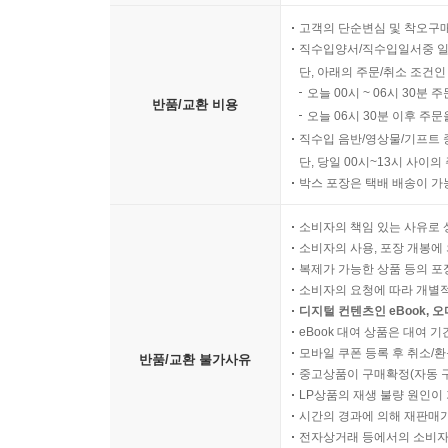
고객의 단순변심 및 착오구
직수입양서/직수입일서중 일
단, 아래의 주문/취소 조건인
오늘 00시 ~ 06시 30분 
반품/교환 비용
오늘 06시 30분 이후 주문
직수입 음반/영상물/기프트 
단, 당일 00시~13시 사이
박스 포장은 택배 배송이 가
소비자의 책임 있는 사유로 
소비자의 사용, 포장 개봉에 
복제가 가능한 상품 등의 포장을 
소비자의 요청에 따라 개별
디지털 컨텐츠인 eBook, 
eBook 대여 상품은 대여 기
모바일 쿠폰 등록 후 취소/환
반품/교환 불가사유
중고상품이 구매확정(자동 
LP상품의 재생 불량 원인이 기
시간의 경과에 의해 재판매가
전자상거래 등에서의 소비자