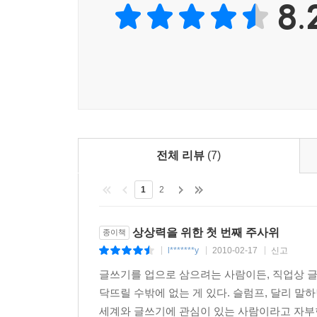
8.
집필 원칙: 제목을 선택하고 첫 문장을 시작하는 
현재 활발히 활동하는 작가들까지 여러 사람의 조언
걸까? 이 책 안에 해답이 있다. 이사벨 아옌데가 
원칙들은 집필 과제나 도전적인 시도를 끝내는데 도움
완전히 무시해도 된다. 물론, 이원칙들만 잘 따라 해
『아이디어 블록』의 결론은 하나다. 무조건 써라
변명하지 마라. 꾸준히 하는 것, 그것이 핵심이다.
전체 리뷰
(7)
이 책에서 제시하는 내용을 꾸준히 실천해야 한다
1
2
식상한 주제라도 새롭게 쓸 수 있는 능력이 당신에게
상상력을 위한 첫 번째 주사위
종이책
l*******y
2010-02-17
신고
|
|
|
글쓰기를 업으로 삼으려는 사람이든, 직업상 글
닥뜨릴 수밖에 없는 게 있다. 슬럼프, 달리 말하면 
세계와 글쓰기에 관심이 있는 사람이라고 자부한