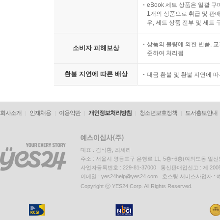
eBook 세트 상품은 일괄 
1개의 상품으로 취급 및 판매
우, 세트 상품 전부 및 세트
상품의 불량에 의한 반품, 교
소비자 피해보상
준하여 처리됨
환불 지연에 따른 배상
대금 환불 및 환불 지연에 
회사소개
인재채용
이용약관
개인정보처리방침
청소년보호정책
도서홍보안내
대표 : 김석환, 최세라
주소 : 서울시 영등포구 은행로 11, 5층~6층(여의도동,일신
사업자등록번호 : 229-81-37000 통신판매업신고 : 제 200
이메일 : yes24help@yes24.com 호스팅 서비스사업자 :
Copyright ⓒ YES24 Corp. All Rights Reserved.