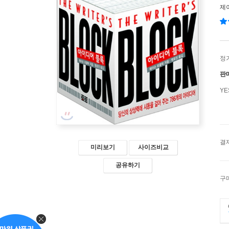
제
정
판
Y
결
미리보기
사이즈비교
공유하기
구