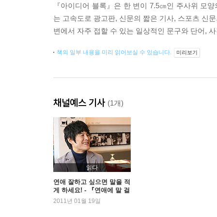
『아이디어 블록』은 한 변이 7.5㎝인 주사위 모
는 고속도로 광고판, 신문의 짧은 기사, 스포츠 신문
변에서 자주 접할 수 있는 일상적인 문구와 단어, 
책의 일부 내용을 미리 읽어보실 수 있습니다.
미리보기
채널예스 기사
(1개)
읽다
연애 잘하고 싶으면 말을 적
게 하세요! - 『연애에 말 걸
기』 명로진
2011년 01월 19일