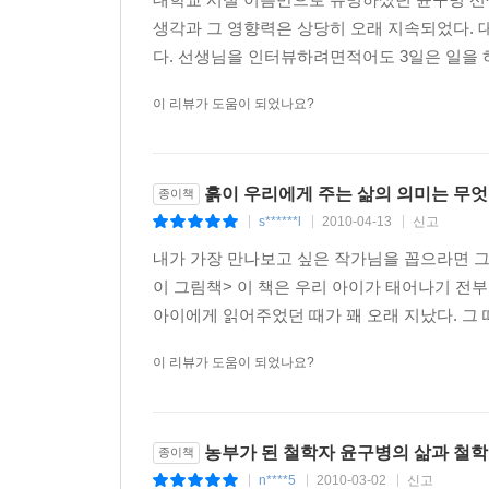
생각했습니다. 하나는 자라나는 아이들에게 스스로 
생각과 그 영향력은 상당히 오래 지속되었다. 
힘을 길러주는 것이라고 생각했습니다. 저는 이 두
다. 선생님을 인터뷰하려면적어도 3일은 일을 하
사람은 독수리, 범과 같은 맹수 종류와 달리 어울
것이 아니라 이웃과 더불어 살면서 길러집니다. 그렇
이 리뷰가 도움이 되었나요?
윤구병 선생은 대학 교수로 있으면서, 스스로 제 앞
고백한다. 그래서 15년의 대학 교수 생활은 불행의 
흙이 우리에게 주는 삶의 의미는 무
종이책
함께 할 힘을 기르자고 마음먹었다. 새로운 세상을
s******l
2010-04-13
신고
|
|
|
내가 가장 만나보고 싶은 작가님을 꼽으라면 그 중
“나는 사람이 제 앞가림도 못하고, 이웃과 어울리
이 그림책> 이 책은 우리 아이가 태어나기 전
존속 자체가 불가능하다는 겁니다. 그렇기 때문에
아이에게 읽어주었던 때가 꽤 오래 지났다. 그 
열릴 것이라고 생각합니다.”
이 리뷰가 도움이 되었나요?
윤구병 선생은 농사만 짓는 농사꾼이 아니라 세상을 
사는 세상을 위해 ‘주곡농사’만으로 자급자족하는 공
농부가 된 철학자 윤구병의 삶과 철학
종이책
“인구의 50% 정도는 농촌으로 돌아와야 합니다. 
n****5
2010-03-02
신고
|
|
|