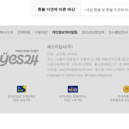
환불 지연에 따른 배상
대금 환불 및 환불 지연에 
회사소개
인재채용
이용약관
개인정보처리방침
청소년보호정책
도서홍보안내
대표 : 김석환, 최세라
주소 : 서울시 영등포구 은행로 11, 5층~6층(여의도동,일신
사업자등록번호 : 229-81-37000 통신판매업신고 : 제 200
이메일 : yes24help@yes24.com 호스팅 서비스사업자 :
Copyright ⓒ YES24 Corp. All Rights Reserved.