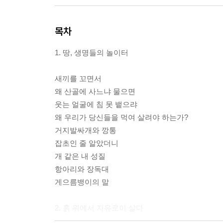
목차
1. 땅, 생명들의 놀이터
새끼를 꼬면서
왜 산골에 사느냐 물으면
웃는 얼굴에 침 못 뱉으랴
왜 우리가 당신들을 먹여 살려야 하는가?
거지발싸개와 깡통
잡초인 줄 알았더니
개 같은 내 성질
항아리와 장독대
게으름뱅이의 말
2. 흙 위에서 자유로이 살다