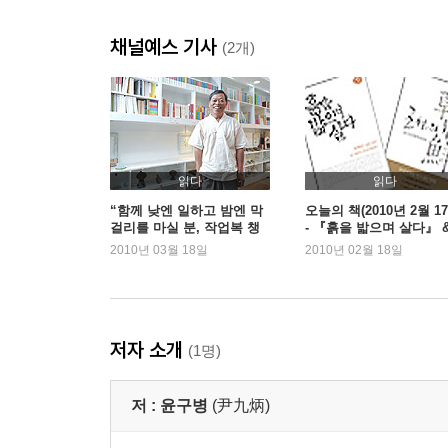
내가 살아온 길
채널예스 기사
아! 뿌리 깊은 나무
(2개)
조그마한 내 꿈 하나
소박한 농부의 꿈
사랑과 전쟁
사랑하며 사는 길
여자는 남자담게, 남자는 여자답게
읽다
읽다
참된 남자
“함께 낮엔 일하고 밤엔 막
오늘의 책(2010년 2월 1
걸리를 마실 분, 작업복 챙
- 『흙을 밟으며 살다』 
아버지가 나래에게
겨서 변산으로 오세요” -
『조선의 힘』
2010년 03월 18일
2010년 02월 18일
부처님, ‘행복수’ 마쳤습니다
『흙을 밟으며 살다』 윤구
병
3. 남의 덕에 우리가 사는 겨
저자 소개
(1명)
어느 바보의 죽음
구름 가듯, 물 흐르듯
저 :
윤구병
(尹九炳)
시장과 범죄
쓰자, 쓰면서 세상 다시 뒤집자