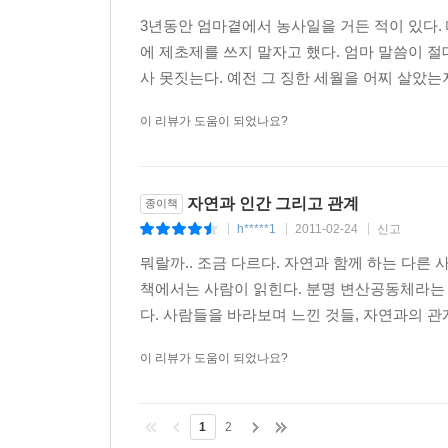
문화공동체가 운영될 수 있는 길이 열려야 합니다.
3년동안 엄마곁에서 농사일을 거든 적이 있다.
나는 앞으로 변산 공동체가 경제, 교육, 문화 
에 제초제를 쓰지 말자고 했다. 엄마 말씀이 절
못하더라도 대안적인 삶의 본보기는 보여줄 수 있을
사 못짓는다. 예전 그 징한 세월을 어찌 살았는지
윤구병 선생은 변산공동체가 사람과 자연을 해치
이 리뷰가 도움이 되었나요?
생각한다. 그리고 머잖아 지역 농민들도 함께 참여
세상을 만들었고, 그것을 현재까지 유지하면서 그 
자연과 인간 그리고 관계
종이책
h*****1
2011-02-24
신고
|
|
|
뭐랄까.. 조금 다르다. 자연과 함께 하는 다른
책에서는 사람이 읽힌다. 분명 변산공동체라는
다. 사람들을 바라보며 느낀 것들, 자연과의 관
이 리뷰가 도움이 되었나요?
1
2