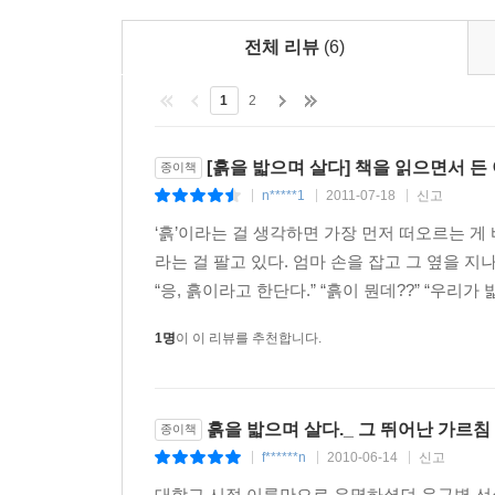
행동으로 옮겨 드디어는 변산 코뮨(공동체)이라는 새
행동 그 자체가 철학이고 교훈인 것은 바로 여기에 
전체 리뷰
(6)
1
2
하나의 단일한 세상이 아닌 다양한 세계가 만들
변산공동체라는 새로운 세계를 만들어낸 ‘창조자’
‘혁명가’이다. 끊임없는 갱신과 노력으로 점철된 윤
[흙을 밟으며 살다] 책을 읽으면서 든 
종이책
새로운 세상을 상상하고 실천하여 만들었고, 지금도 
n*****1
2011-07-18
신고
|
|
|
‘흙’이라는 걸 생각하면 가장 먼저 떠오르는 게 
그의 생각, 말, 행동 그 자체가 철학이고 교훈이다
라는 걸 팔고 있다. 엄마 손을 잡고 그 옆을 지
“응, 흙이라고 한단다.” “흙이 뭔데??” “우리가 
윤구병 선생은 서양철학, 그 중에서 플라톤과 
되었는데, . 교육이 없으면 사람도 없다고 한다.
1명
이 이 리뷰를 추천합니다.
그런 의미에서 교육은 인류가 생존하기 위해 가장
유한하지만, 교육은 종(種)으로서 부모에게서 지
무엇일까?
흙을 밟으며 살다._ 그 뛰어난 가르침
종이책
f******n
2010-06-14
신고
|
|
|
“나는 교육의 보편적이고 일반적인 목적, 인류
대학교 시절 이름만으로 유명하셨던 윤구병 선