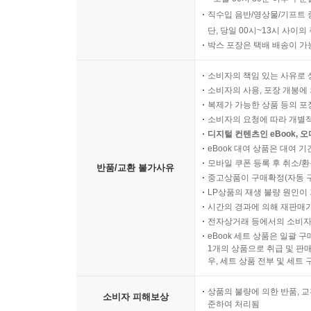
직수입 음반/영상물/기프트 
단, 당일 00시~13시 사이
박스 포장은 택배 배송이 가
소비자의 책임 있는 사유로 
소비자의 사용, 포장 개봉에 
복제가 가능한 상품 등의 포장을 
소비자의 요청에 따라 개별
디지털 컨텐츠인 eBook, 
eBook 대여 상품은 대여 기
모바일 쿠폰 등록 후 취소/환
반품/교환 불가사유
중고상품이 구매확정(자동 
LP상품의 재생 불량 원인이 기
시간의 경과에 의해 재판매가
전자상거래 등에서의 소비자
eBook 세트 상품은 일괄 
1개의 상품으로 취급 및 판매
우, 세트 상품 전부 및 세트
상품의 불량에 의한 반품, 교
소비자 피해보상
준하여 처리됨