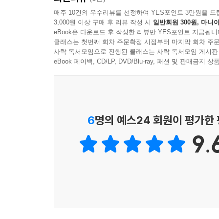
받은 것이 늘 더 많다는 것 …… 이 소박하면서도 근본
매주 10건의 우수리뷰를 선정하여 YES포인트 3만원을 드
3,000원 이상 구매 후 리뷰 작성 시
일반회원 300원, 마니아
중에서
eBook은 다운로드 후 작성한 리뷰만 YES포인트 지급됩니
클래스는 첫번째 회차 주문확정 시점부터 마지막 회차 주문
농부가 된 철학자 윤구병이 사유하고 실천한 삶의 
사락 독서모임으로 진행된 클래스는 사락 독서모임 게시판
eBook 페이백, CD/LP, DVD/Blu-ray, 패션 및 판매금
농부가 된 철학자 윤구병. 그이는 평생 한결같은 마음
소중한 존재’로만 그이를 바라보았다. 세상이 바
‘함께하는 삶’, ‘자연과 인간을 살리는 생명’, ‘일
다행히 그이의 몸과 마음 곳곳에 ‘오래되어 사라진 
6
명의 예스24 회원이 평가한
글을 하나하나 읽으며 세상 미물들에 대한 사랑과
9.
‘공존’, ‘생명’, ‘교육’이라는 주제로 묶었다.
함께하는 삶을 일군 윤구병의 공동체 에세이 『흙
둘러앉다』, 일, 놀이, 공부가 하나인 윤구병의 교육
새로운 세상을 창조한 윤구병이 사유하고 실천한 삶
소중한 가치’를 담은 글을 선별하여 묶은 책들이다.
윤구병! 그이는 창조하는 삶을 살았다. 모두가 꿈