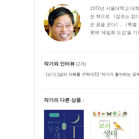
3차 세계 대전
1972년 서울대학교 
섬기는 마음이 실린 나눔
쓴 책으로 《잡초는 없다
삶의 질서
은 꿈을 꾼다》, 《특별
나누고 또 나눕시다
롯해 ‘세밀화 도감’을 
나, 원, 꼴 같지 않은 놈들 같으니라고!
죽음의 고통 속에서 수레를 만들자
상수리나무의 훈장
작가와 인터뷰
(2개)
4. 내가 꿈꾸는 공동체
[읽다]
[삶의 지혜를 구하다①] “자기가 좋아하는 공부만 하게 놔
먼저, 있는 그대로 보자
숨어서 하는 일
작가의 다른 상품
손님맞이
모순 속에서 공존하기
소유의 역사
개인은 원자가 아니다
풀들과 화해하기