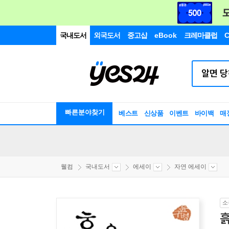
국내도서
외국도서
중고샵
eBook
크레마클럽
C
빠른분야찾기
베스트
신상품
이벤트
바이백
매
웰컴
국내도서
에세이
자연 에세이
소