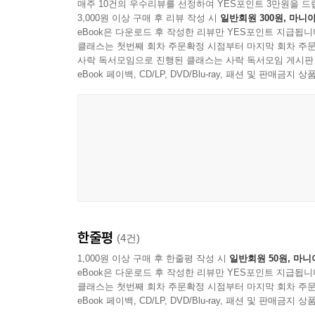
‘희망 없음’으로부터 기인한다고 해석한다. 저 멀리
매주 10건의 우수리뷰를 선정하여 YES포인트 3만원을 드
3,000원 이상 구매 후 리뷰 작성 시
일반회원 300원, 마니아
하는 ‘태도’를 만들었다는 것이다(「미래를 기약할 수 
eBook은 다운로드 후 작성한 리뷰만 YES포인트 지급됩니
클래스는 첫번째 회차 주문확정 시점부터 마지막 회차 주문
인간과 삶, 행복과 불행의 의미를 천착하는 웅숭깊
사락 독서모임으로 진행된 클래스는 사락 독서모임 게시판
eBook 페이백, CD/LP, DVD/Blu-ray, 패션 및 판매금
이 책은 몸의 병듦뿐 아니라 정신적 가치, 다소
비약을 보여주기에 충분한데, ‘지루함’ennui에
‘희망’이라는 삶의 궁극적 형식의 문제로 마무리
집약되어 있다.
인간의 성숙과 더불어 심장이 ‘출현’한다?!
심장 질환을 깊이 연구하고 현장에서 치료해온 저자
한줄평
(4건)
사춘기를 경험하기 이전 심장병을 앓는 아동들의
청소년이나 성인은 심장병 징후를 바로 알아챘다).
1,000원 이상 구매 후 한줄평 작성 시
일반회원 50원, 마니
eBook은 다운로드 후 작성한 리뷰만 YES포인트 지급됩니
심장병을 앓은 아동들은 같은 연령대의 아이들
클래스는 첫번째 회차 주문확정 시점부터 마지막 회차 주문
않는다고 하며, 심장이 인간(인격)적 성숙과 관련
eBook 페이백, CD/LP, DVD/Blu-ray, 패션 및 판매금
자연과학으로는 설명될 수 없는 현상을 철학적