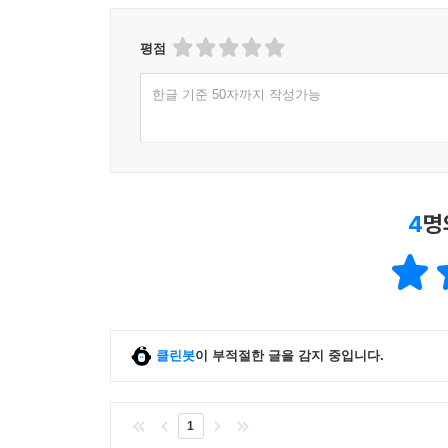
(「인간학으로서의 병듦」, 「아이는 아픔 안에 빠져
평점
한글 기준 50자까지 작성가능
4
명
클린봇
이 부적절한 글을 감지 중입니다.
1