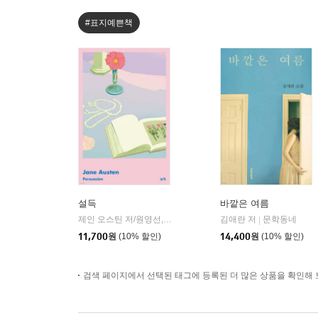
#표지예쁜책
설득
바깥은 여름
제인 오스틴 저/원영선,전신화 공역
문학동네
김애란 저
문학동네
|
|
11,700
원
(10% 할인)
14,400
원
(10% 할인)
검색 페이지에서 선택된 태그에 등록된 더 많은 상품을 확인해 