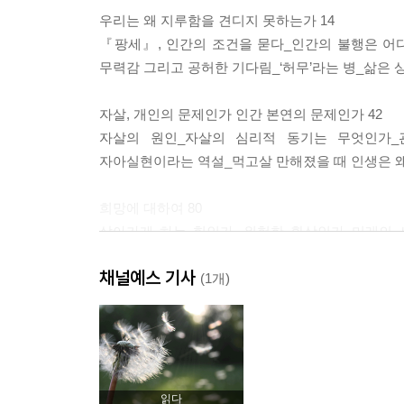
우리는 왜 지루함을 견디지 못하는가 14
『팡세』, 인간의 조건을 묻다_인간의 불행은 어디
무력감 그리고 공허한 기다림_‘허무’라는 병_삶은 
자살, 개인의 문제인가 인간 본연의 문제인가 42
자살의 원인_자살의 심리적 동기는 무엇인가_
자아실현이라는 역설_먹고살 만해졌을 때 인생은 
희망에 대하여 80
살아가게 하는 힘인가, 위험한 환상인가_미래의 
그러므로 존재한다
채널예스 기사
(1개)
Ⅱ 몸과 병듦 그리고 행복과 불행
몸과 병듦은 어떻게 내면의 의미와 관련되는가 104
병을 몰랐을 때와 알았을 때_통증은 내면 깊은 곳
지배당하는 나와 몸의 변증법_몸의 체험이 증상에
읽다