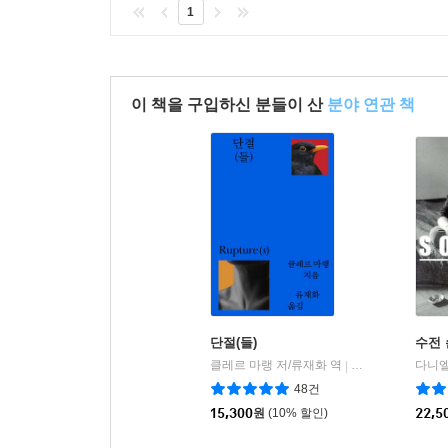
1
이 책을 구입하신 분들이 산
분야 연관 책
단절(들)
수전 
클레르 마랭 저/류재화 역
사람in
|
48건
15,300
원
(10% 할인)
22,5