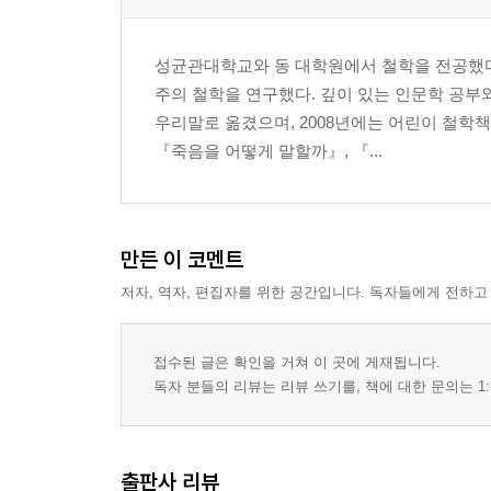
몸을 경험하는 하나의 특수 상황
성균관대학교와 동 대학원에서 철학을 전공했
미래를 기약할 수 없다는 것 222
주의 철학을 연구했다. 깊이 있는 인문학 공부
말수가 줄고 행동은 신중해진다_인격을 침식하는 
우리말로 옮겼으며, 2008년에는 어린이 철학
의식되는 몸 대 의식되지 않는 몸_미래를 기약할 수
『죽음을 어떻게 말할까』, 『...
인간학으로서의 병듦 244
아직 심장을 모르는 아동_심장에 문제가 있으나 자
성숙
만든 이 코멘트
저자, 역자, 편집자를 위한 공간입니다. 독자들에게 전하고
아이는 아픔 안에 빠져 익사한다 276
아이는 아픔을 표현하지 못한다_아이가 아직 아이일
접수된 글은 확인을 거쳐 이 곳에 게재됩니다.
발표 지면 296
독자 분들의 리뷰는 리뷰 쓰기를, 책에 대한 문의는 1:
한국어판 해제 우리는 모두 애정 어린 관심이 필요하
옮긴이의 말 행복과 불행이란 무엇일까 309
찾아보기 312
출판사 리뷰