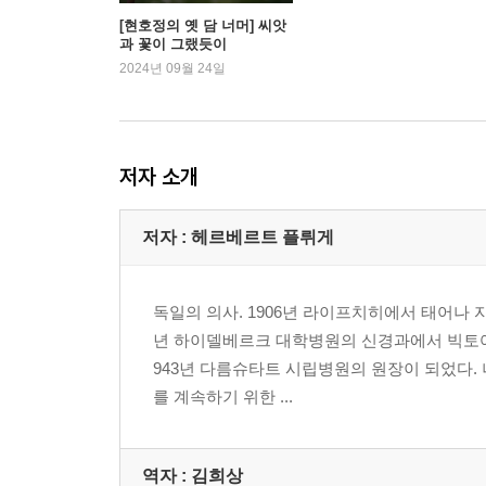
[현호정의 옛 담 너머] 씨앗
과 꽃이 그랬듯이
환자의 침묵 122
2024년 09월 24일
중병 환자의 몸에서는 무슨 일이 일어나는 걸까_
그리고 세계에 대한 새로운 태도
당연하던 몸이 더 이상 당연하게 느껴지지 않을 때 1
저자 소개
환자의 주관적 상태를 파악하는 일이 왜 중요한가_기
몸의 한계, 자유의 가능성_영원한 우울증 환자_통증
저자 : 헤르베르트 플뤼게
행복과 불행 168
“어디가 어떻게 아픈지, 뭐가 대체 문제인지 잘
독일의 의사. 1906년 라이프치히에서 태어나 
상태가 병의 객관화를 방해한다_인생 기획
년 하이델베르크 대학병원의 신경과에서 빅토어 
943년 다름슈타트 시립병원의 원장이 되었다.
Ⅲ 아픔에 대하여
를 계속하기 위한 ...
아픔, 우울증, 세상의 심술궂음 196
내과 질환과 우울증_심장병 환자의 우울증_병든 
역자 : 김희상