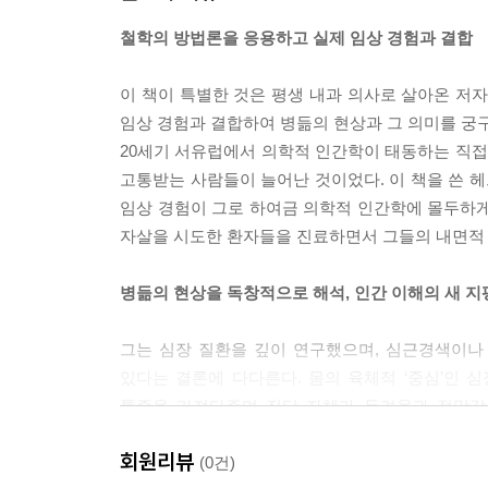
철학의 방법론을 응용하고 실제 임상 경험과 결합
이 책이 특별한 것은 평생 내과 의사로 살아온 
임상 경험과 결합하여 병듦의 현상과 그 의미를 궁
20세기 서유럽에서 의학적 인간학이 태동하는 직
고통받는 사람들이 늘어난 것이었다. 이 책을 쓴 
임상 경험이 그로 하여금 의학적 인간학에 몰두하게
자살을 시도한 환자들을 진료하면서 그들의 내면적
병듦의 현상을 독창적으로 해석, 인간 이해의 새 지
그는 심장 질환을 깊이 연구했으며, 심근경색이나
있다는 결론에 다다른다. 몸의 육체적 ‘중심’인 
통증을 가져다주며 진단 자체가 두려움과 절망감
예시하는 중병을 앓는 환자들이 ‘껍데기’의 모습
회원리뷰
환자들이 창밖의 ‘아름다운 풍경’을 견디지 못한다는
(0건)