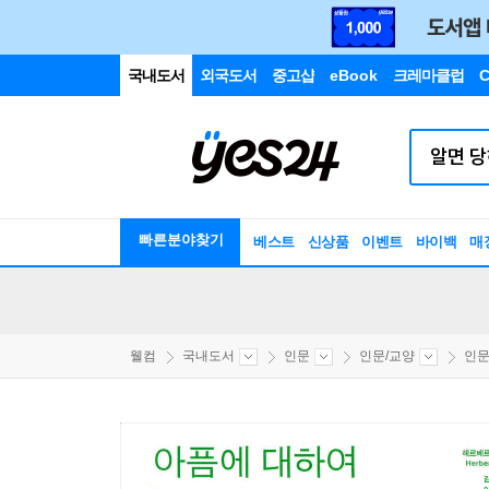
국내도서
외국도서
중고샵
eBook
크레마클럽
C
빠른분야찾기
베스트
신상품
이벤트
바이백
매
웰컴
국내도서
인문
인문/교양
인