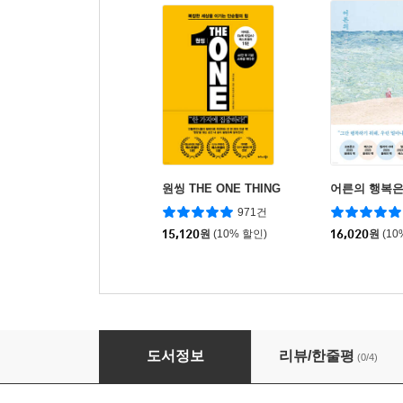
원씽 THE ONE THING
어른의 행복은
971건
15,120
원
(10% 할인)
16,020
원
(10
아픔에 대하여
도서정보
리뷰/한줄평
(0/4)