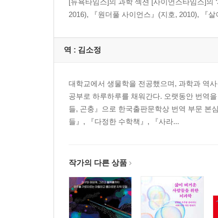
[뉴욕타임스]의 과학 섹션 [사이언스타임스]의 ‘
2016), 『원더풀 사이언스』(지호, 2010), 
역 :
김소정
대학교에서 생물학을 전공했으며, 과학과 역사
공부로 하루하루를 채워간다. 오랫동안 번역을 
들, 곤충』으로 한국출판문학상 번역 부문 본심
들』, 『다정한 수학책』, 『사라...
작가의 다른 상품