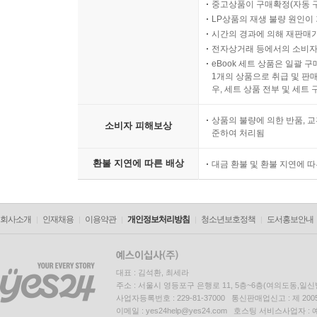
중고상품이 구매확정(자동 
LP상품의 재생 불량 원인이 기
시간의 경과에 의해 재판매가
전자상거래 등에서의 소비자
eBook 세트 상품은 일괄 
1개의 상품으로 취급 및 판매
우, 세트 상품 전부 및 세트
상품의 불량에 의한 반품, 교
소비자 피해보상
준하여 처리됨
환불 지연에 따른 배상
대금 환불 및 환불 지연에 
회사소개
인재채용
이용약관
개인정보처리방침
청소년보호정책
도서홍보안내
대표 : 김석환, 최세라
주소 : 서울시 영등포구 은행로 11, 5층~6층(여의도동,일신
사업자등록번호 : 229-81-37000 통신판매업신고 : 제 200
이메일 : yes24help@yes24.com 호스팅 서비스사업자 :