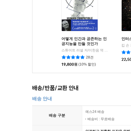
어떻게 인간과 공존하는 인
인터
공지능을 만들 것인가
킵 손
스튜어트 러셀 저/이한음 역
김영사
|
28건
22,5
19,800
원
(10% 할인)
배송/반품/교환 안내
배송 안내
예스24 배송
배송 구분
배송비 : 무료배송