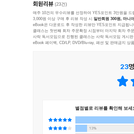
회원리뷰
가지 힘force을 말할 때는 '스타워즈'의 제다이들이 구사
(23건)
살짝 바꿔 확률 장의 부제인 ‘누구를 위한 종형 곡선인가For
매주 10건의 우수리뷰를 선정하여 YES포인트 3만원을 드
3,000원 이상 구매 후 리뷰 작성 시
일반회원 300원, 마니아
Imaging World 'Pieces'를 지질학 장의 부제로 
eBook은 다운로드 후 작성한 리뷰만 YES포인트 지급됩니
클래스는 첫번째 회차 주문확정 시점부터 마지막 회차 주문
문학과 회화에서부터 유머와 스포츠에 이르기까지 
사락 독서모임으로 진행된 클래스는 사락 독서모임 게시판
작가의 글쓰기 스타일은 에세이처럼 편하고 유쾌
eBook 페이백, CD/LP, DVD/Blu-ray, 패션 및 판매금
바탕으로 자신이 너무도 사랑하는 과학을 다른 비
23
명
별점별로 리뷰를 확인해 보세
13%