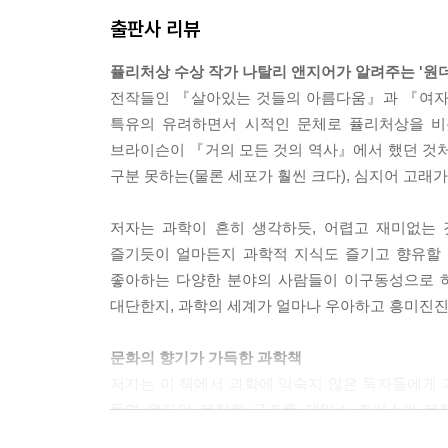
출판사 리뷰
퓰리처상 수상 작가 나탈리 앤지어가 알려주는 '원
전작들인 『살아있는 것들의 아름다움』과 『여자,
특유의 유려하면서 시적인 문체로 퓰리처상을 비
브라이슨이 『거의 모든 것의 역사』에서 했던 것처
구분 못하는(물론 세포가 훨씬 크다), 심지어 고래
저자는 과학이 흔히 생각하듯, 어렵고 재미없는 
즐기듯이 얼마든지 과학적 지식도 즐기고 향유할 
좋아하는 다양한 분야의 사람들이 이구동성으로 하
대단한지, 과학의 세계가 얼마나 우아하고 흥미진진
문화의 향기가 가득한 과학책
저자는 이 책에서 과학에 익숙지 않은 독자들에게 
들면 원자의 복잡한 구조를 제임스 조이스의 복
골디락스에 비유한다. 저자는 화학의 결합bond을