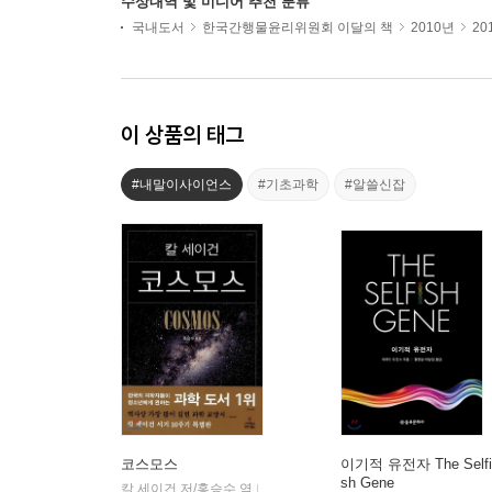
수상내역 및 미디어 추천 분류
국내도서
한국간행물윤리위원회 이달의 책
2010년
20
이 상품의 태그
#내말이사이언스
#기초과학
#알쓸신잡
코스모스
이기적 유전자 The Selfi
sh Gene
칼 세이건 저/홍승수 역
사이언스북스
|