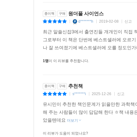
원더풀 사이언스
종이책
구매
d*******h
2019-02-08
신고
|
|
|
최근 알쓸신잡3에서 출연진들 개개인이 직접 책
그로부터 이 책은 단번에 베스트셀러에 오르기
나 잘 쓰여졌기에 베스트셀러에 오를 정도인가해
1명
이 이 리뷰를 추천합니다.
추천책
종이책
구매
s*******i
2025-12-26
신고
|
|
|
유시민이 추천한 책인문계가 읽을만한 과학책이
해 주는 사람들이 많이 답답해 한다 ㅎ책 내
았을텐데요
더보기
이 리뷰가 도움이 되었나요?