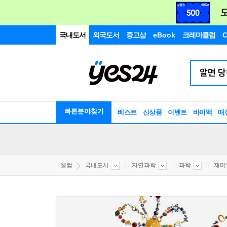
국내도서
외국도서
중고샵
eBook
크레마클럽
C
빠른분야찾기
베스트
신상품
이벤트
바이백
매
웰컴
국내도서
자연과학
과학
재미