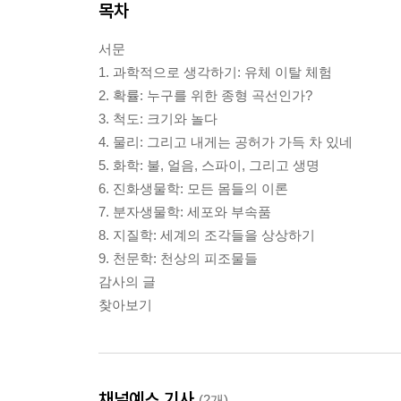
목차
서문
1. 과학적으로 생각하기: 유체 이탈 체험
2. 확률: 누구를 위한 종형 곡선인가?
3. 척도: 크기와 놀다
4. 물리: 그리고 내게는 공허가 가득 차 있네
5. 화학: 불, 얼음, 스파이, 그리고 생명
6. 진화생물학: 모든 몸들의 이론
7. 분자생물학: 세포와 부속품
8. 지질학: 세계의 조각들을 상상하기
9. 천문학: 천상의 피조물들
감사의 글
찾아보기
채널예스 기사
(2개)