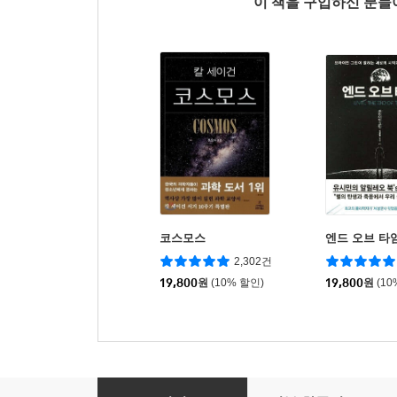
이 책을 구입하신 분
코스모스
엔드 오브 타
2,302건
19,800
원
(10% 할인)
19,800
원
(10
원더풀 사이언스