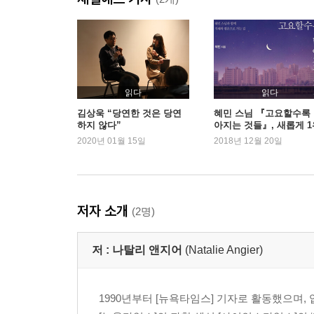
읽다
읽다
김상욱 “당연한 것은 당연
혜민 스님 『고요할수록
하지 않다”
아지는 것들』, 새롭게 1
등극
2020년 01월 15일
2018년 12월 20일
저자 소개
(2명)
저 :
나탈리 앤지어
(Natalie Angier)
1990년부터 [뉴욕타임스] 기자로 활동했으며,