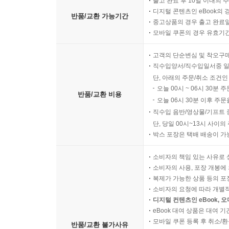
출고 완료 후 10일 이내의 
디지털 콘텐츠인 eBook의 
반품/교환 가능기간
중고상품의 경우 출고 완료일
모바일 쿠폰의 경우 유효기간(
고객의 단순변심 및 착오구
직수입양서/직수입일서중 일
단, 아래의 주문/취소 조건인
오늘 00시 ~ 06시 30분 
반품/교환 비용
오늘 06시 30분 이후 주문
직수입 음반/영상물/기프트 
단, 당일 00시~13시 사이
박스 포장은 택배 배송이 가
소비자의 책임 있는 사유로 
소비자의 사용, 포장 개봉에 
복제가 가능한 상품 등의 포장을 
소비자의 요청에 따라 개별
디지털 컨텐츠인 eBook, 
eBook 대여 상품은 대여 기
모바일 쿠폰 등록 후 취소/환
반품/교환 불가사유