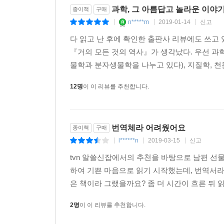
과학, 그 아름답고 놀라운 이야
종이책
구매
n*****m
2019-01-14
신고
|
|
|
다 읽고 난 후에 확인한 출판사 리뷰에도 쓰고
『거의 모든 것의 역사』가 생각났다. 우선 과학
물학과 분자생물학을 나누고 있다), 지질학, 천문
12명
이 이 리뷰를 추천합니다.
번역체라 어려웠어요
종이책
구매
l******n
2019-03-15
신고
|
|
|
tvn 알쓸신잡에서의 추천을 바탕으로 남편 선
하여 기쁜 마음으로 읽기 시작했는데, 번역서라
은 책이라 그랬을까요? 좀 더 시간이 흐른 뒤 
2명
이 이 리뷰를 추천합니다.