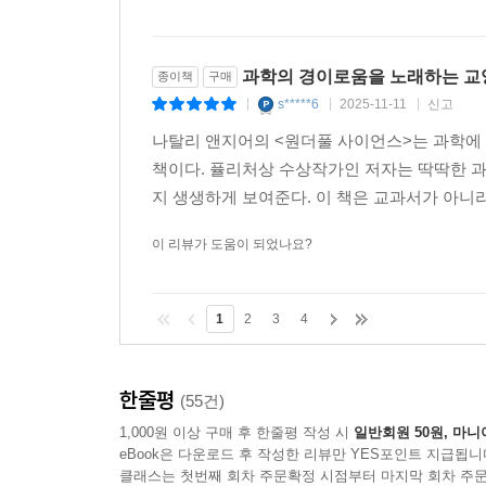
과학의 경이로움을 노래하는 교
종이책
구매
s*****6
2025-11-11
신고
|
|
|
나탈리 앤지어의 <원더풀 사이언스>는 과학에
책이다. 퓰리처상 수상작가인 저자는 딱딱한 과
지 생생하게 보여준다. 이 책은 교과서가 아니라
이 리뷰가 도움이 되었나요?
1
2
3
4
한줄평
(55건)
1,000원 이상 구매 후 한줄평 작성 시
일반회원 50원, 마니
eBook은 다운로드 후 작성한 리뷰만 YES포인트 지급됩니
클래스는 첫번째 회차 주문확정 시점부터 마지막 회차 주문