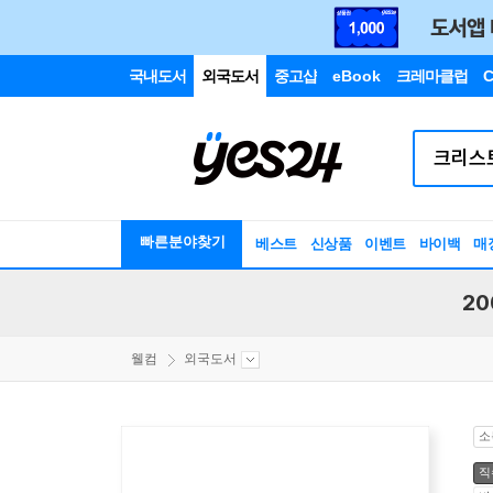
국내도서
외국도서
중고샵
eBook
크레마클럽
C
빠른분야찾기
베스트
신상품
이벤트
바이백
매
20
웰컴
외국도서
소
직