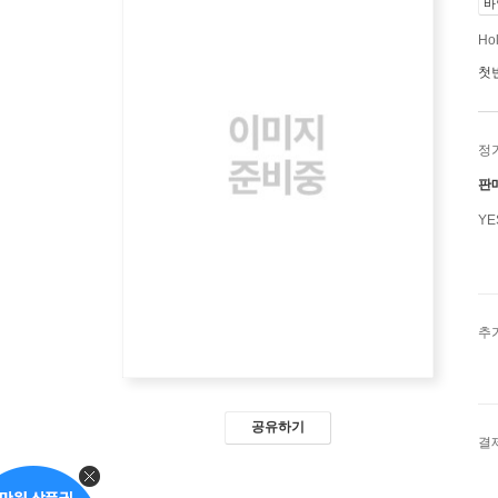
바
Hol
첫
정
판
Y
추
공유하기
결