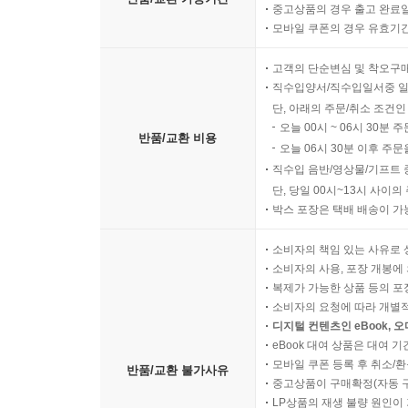
중고상품의 경우 출고 완료일
모바일 쿠폰의 경우 유효기간(
고객의 단순변심 및 착오구
직수입양서/직수입일서중 일
단, 아래의 주문/취소 조건인
오늘 00시 ~ 06시 30분 
반품/교환 비용
오늘 06시 30분 이후 주문
직수입 음반/영상물/기프트 
단, 당일 00시~13시 사이
박스 포장은 택배 배송이 가
소비자의 책임 있는 사유로 
소비자의 사용, 포장 개봉에 
복제가 가능한 상품 등의 포장을 
소비자의 요청에 따라 개별
디지털 컨텐츠인 eBook, 
eBook 대여 상품은 대여 기
모바일 쿠폰 등록 후 취소/환
반품/교환 불가사유
중고상품이 구매확정(자동 
LP상품의 재생 불량 원인이 기