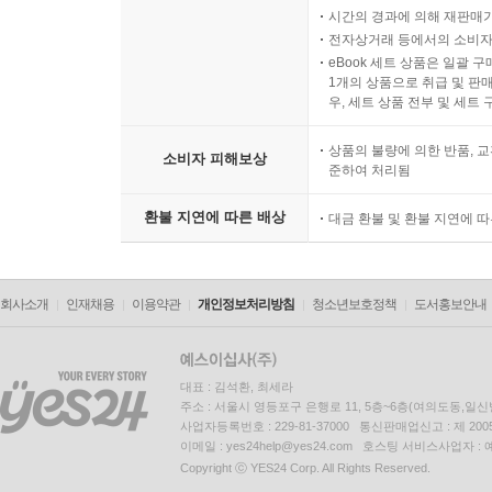
시간의 경과에 의해 재판매가
전자상거래 등에서의 소비자
eBook 세트 상품은 일괄 
1개의 상품으로 취급 및 판매
우, 세트 상품 전부 및 세트
상품의 불량에 의한 반품, 교
소비자 피해보상
준하여 처리됨
환불 지연에 따른 배상
대금 환불 및 환불 지연에 
회사소개
인재채용
이용약관
개인정보처리방침
청소년보호정책
도서홍보안내
대표 : 김석환, 최세라
주소 : 서울시 영등포구 은행로 11, 5층~6층(여의도동,일신
사업자등록번호 : 229-81-37000 통신판매업신고 : 제 200
이메일 : yes24help@yes24.com 호스팅 서비스사업자 :
Copyright ⓒ YES24 Corp. All Rights Reserved.