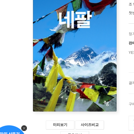
조
첫
정
판
Y
결
구
미리보기
사이즈비교