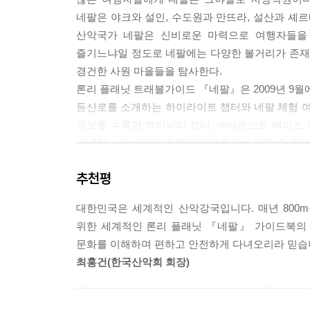
네팔은 야크와 설인, 수도원과 만뜨라, 설산과 셰르
산악국가 네팔은 신비로운 마력으로 여행자들을 
즐기느냐일 정도로 네팔에는 다양한 볼거리가 존재한
경건한 사원 마을들을 탐사한다.
론리 플래닛 트래블가이드 『네팔』은 2009년 9월에 
등산로를 소개하는 하이라이트 챕터와 네팔 체험 여
정보를 수록한 액티비티 챕터, 에베레스트 베이스
『네팔』은 네팔이 초행길인 여행자는 물론 수 차례 
추천평
대한민국은 세계적인 산악강국입니다. 매년 800
위한 세계적인 론리 플래닛 『네팔』 가이드북의 
문화를 이해하며 편하고 안전하게 다녀오리라 믿습
최홍건(한국산악회 회장)