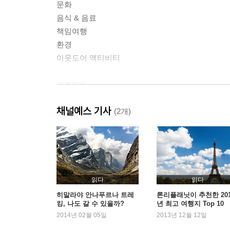
문화
음식 & 음료
책임여행
환경
아웃도어 액티비티
카트만두
카트만두 계곡
채널예스 기사
카트만두에서 포까라까지
(2개)
네팔 체험 여행
뽀카라
떼라이 & 마하바라뜨 산맥
트레킹
읽다
읽다
네팔 실용정보
히말라야 안나푸르나 트레
론리플래닛이 추천한 201
킹, 나도 갈 수 있을까?
년 최고 여행지 Top 10
네팔 교통
2014년 02월 05일
2013년 12월 12일
건강