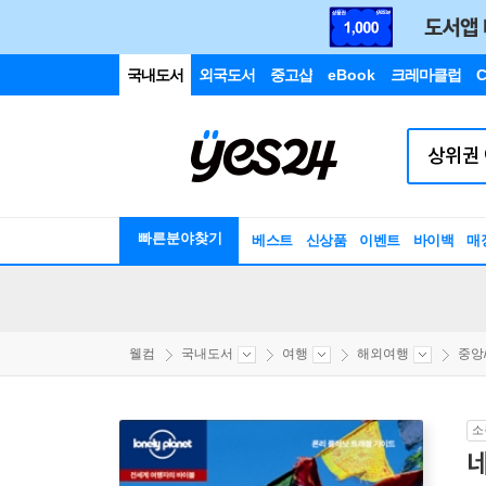
국내도서
외국도서
중고샵
eBook
크레마클럽
C
빠른분야찾기
베스트
신상품
이벤트
바이백
매
웰컴
국내도서
여행
해외여행
중앙
소