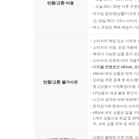
반품/교환 비용
오늘 06시 30분 이후 주문
직수입 음반/영상물/기프트 
단, 당일 00시~13시 사이
박스 포장은 택배 배송이 가
소비자의 책임 있는 사유로 
소비자의 사용, 포장 개봉에 
복제가 가능한 상품 등의 포장을 
소비자의 요청에 따라 개별
디지털 컨텐츠인 eBook, 
eBook 대여 상품은 대여 기
모바일 쿠폰 등록 후 취소/환
반품/교환 불가사유
중고상품이 구매확정(자동 
LP상품의 재생 불량 원인이 기
시간의 경과에 의해 재판매가
전자상거래 등에서의 소비자
eBook 세트 상품은 일괄 
1개의 상품으로 취급 및 판매
우, 세트 상품 전부 및 세트
상품의 불량에 의한 반품, 교