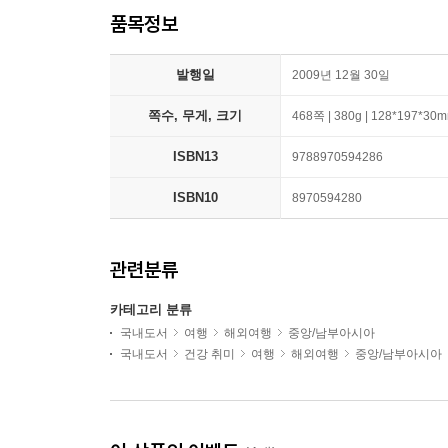
품목정보
발행일
2009년 12월 30일
쪽수, 무게, 크기
468쪽 | 380g | 128*197*30
ISBN13
9788970594286
ISBN10
8970594280
관련분류
카테고리 분류
국내도서
여행
해외여행
중앙/남부아시아
국내도서
건강 취미
여행
해외여행
중앙/남부아시아