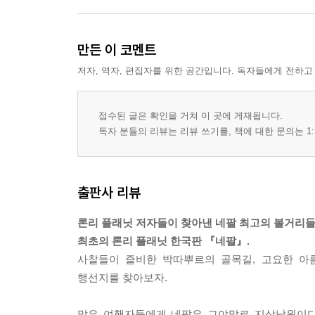
여행회화
용어 풀이
저자
만든 이 코멘트
편집 후기
저자, 역자, 편집자를 위한 공간입니다. 독자들에게 전하고
찾아보기
지도 범례
접수된 글은 확인을 거쳐 이 곳에 게재됩니다.
독자 분들의 리뷰는 리뷰 쓰기를, 책에 대한 문의는 1:
출판사 리뷰
론리 플래닛 저자들이 찾아낸 네팔 최고의 볼거리들
최초의 론리 플래닛 한국판 『네팔』.
사찰들이 즐비한 박따뿌르의 골목길, 고요한 아
행선지를 찾아보자.
많은 여행자들에게 네팔은 그야말로 지상낙원이다.