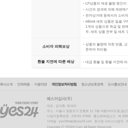
LP상품의 재생 불량 원인이 기
시간의 경과에 의해 재판매가
전자상거래 등에서의 소비자
eBook 세트 상품은 일괄 
1개의 상품으로 취급 및 판매
우, 세트 상품 전부 및 세트
상품의 불량에 의한 반품, 교
소비자 피해보상
준하여 처리됨
환불 지연에 따른 배상
대금 환불 및 환불 지연에 
회사소개
인재채용
이용약관
개인정보처리방침
청소년보호정책
도서홍보안내
대표 : 김석환, 최세라
주소 : 서울시 영등포구 은행로 11, 5층~6층(여의도동,일신
사업자등록번호 : 229-81-37000 통신판매업신고 : 제 200
이메일 : yes24help@yes24.com 호스팅 서비스사업자 :
Copyright ⓒ YES24 Corp. All Rights Reserved.