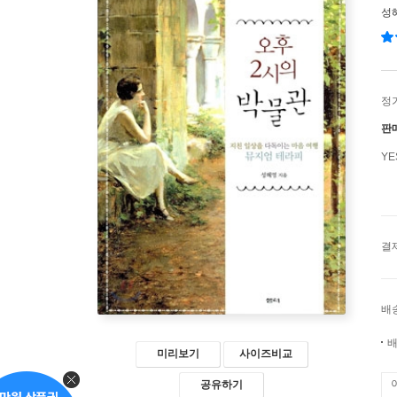
성
정
판
Y
결
배
배
미리보기
사이즈비교
공유하기