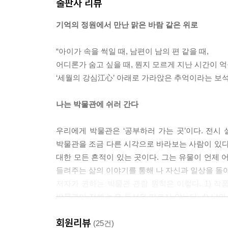
출판사 리뷰
다시 청춘의 플랫폼에서
어머니의 술·전통 술 박물관 '산사원'
기억의 정원에서 만난 맑은 바람 같은 위로
그해 겨울은 따뜻했네·태백 석탄 박물관
자화상 그리기·얼굴 박물관
“아이가 속을 썩일 때, 남편이 남의 편 같을 때,
내게 행복을 그려 줘·조선 민화 박물관
어디론가 숨고 싶을 때, 뭔지 모르게 지난 시간이 억
잠수복과 나비·해녀 박물관
‘세월의 강심江心’ 아래로 가라앉은 추억이라는 보석
작별에 대한 예의·쉼 박물관
강 깊은 당신 편지·아리랑학교 추억의 박물관
나는 박물관에 쉬러 간다
누군들 지금 제 자리가 기꺼울까·안성맞춤 박물관
다시, 내 청춘의 플랫폼에서·철도 박물관
우리에게 박물관은 ‘공부하러 가는 곳’이다. 전시 
박물관을 조금 다른 시각으로 바라보는 사람이 있다
에필로그
대한 모든 흔적이 있는 곳이다. 그는 유물이 언제
버려야 할 삶이란 없다·창경궁, 박물관 100년
들려주는 삶의 이야기를 통해 나 자신과 일상을 돌아
저자가 권하는 박물관 관람 원칙은 이렇다. 1) 작품
박물관이 정해 놓은 동선을 따르지 않는다. 4) 남의
두고두고 기억에 남는 특별한 경험이 되려면 “나로
회원리뷰
(25건)