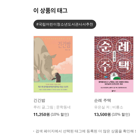
이 상품의 태그
#국립어린이청소년도서관사서추천
긴긴밤
순례 주택
루리 글,그림
문학동네
유은실 저
비룡소
|
|
11,250
원
(10% 할인)
13,500
원
(10% 할인)
검색 페이지에서 선택된 태그에 등록된 더 많은 상품을 확인해 