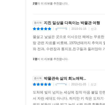
2명
이 이 리뷰를 추천합니다.
지친 일상을 다독이는 박물관 여행
종이책
g*******5
2010-01-15
신고
|
|
|
물설고 낯설은 곳으로 이사오던 해에는 무료한
랑 관련 자료를 비롯해, 1970년때까지 추억의
와 전과, 수련장과 통지표,친구들과 둘러앉아 가
1명
이 이 리뷰를 추천합니다.
박물관속 삶의 희노애락...
종이책
c*******e
2010-01-05
신고
|
|
|
도처에 빛이 넘치는 세상에 정작 마음 붙일 만
서 자란 세대도 아니다. 하지만 키 작은 도자
위의 빛들이 너무 밝고 눈이 시릴 만큼 휘황찬