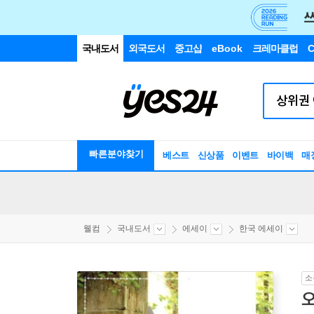
국내도서
외국도서
중고샵
eBook
크레마클럽
C
빠른분야찾기
베스트
신상품
이벤트
바이백
매
웰컴
국내도서
에세이
한국 에세이
소
오