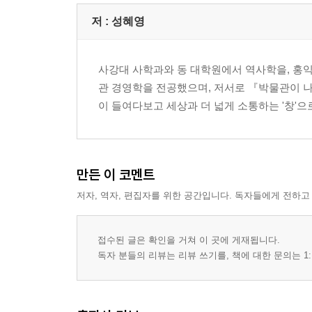
화장을 지우고·코리아나 화장 박물관
가끔은 주목받는 생이고 싶을 때·유럽 자기 박물관
저 :
성혜영
길 위의 전쟁과 평화·삼성화재 교통 박물관
보이지 않는 것과 말할 수 없는 것·세종 옛돌 박물관
사강대 사학과와 동 대학원에서 역사학을, 홍
추억을 부탁해·한국 카메라 박물관
관 경영학을 전공했으며, 저서로 『박물관이 나
어머니가 차려 주신 상·안동 소주 전통음식 박물관
이 들여다보고 세상과 더 넓게 소통하는 '창'
부치지 않은 편지·우정 박물관
아직 더 비워야 할 게 남았을까
길을 잃어 본 사람만이 길이 찾는다·혜정 박물관
만든 이 코멘트
성숙하는 모든 것의 비밀·풀무원 김치 박물관
저자, 역자, 편집자를 위한 공간입니다. 독자들에게 전하고
번뇌의 파도를 타고 흐르는 종소리·진천 종 박물관
말 달리자·마사 박물관
사랑한다는 말 대신에·한국 자수 박물관
접수된 글은 확인을 거쳐 이 곳에 게재됩니다.
커피, 그 일상의 예찬·왈츠와 닥터만 커피 박물관
독자 분들의 리뷰는 리뷰 쓰기를, 책에 대한 문의는 1:
파랑새 찾아 삼만리·한국 이민사 박물관
내 마음의 열쇠는 어디에·쇳대 박물관