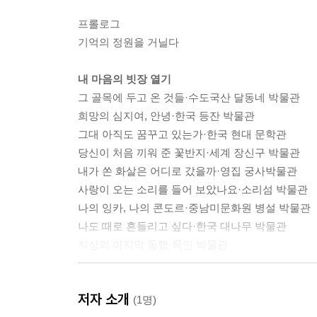
프롤로그
기억의 정원을 거닐다
내 마음의 빗장 열기
그 골목에 두고 온 것들·수도국산 달동네 박물관
희망의 심지여, 안녕·한국 등잔 박물관
그대 아직도 꿈꾸고 있는가·한국 현대 문학관
당신이 처음 끼워 준 꽃반지·세계 장신구 박물관
내가 쏜 화살은 어디로 갔을까·영집 궁사박물관
사랑이 오는 소리를 들어 보았나요·소리섬 박물관
나의 잉카, 나의 콘도르·중남미문화원 병설 박물관
나도 때로 흔들리고 싶다·한국 대나무 박물관
지상의 마지막 동행·목인 박물관
가끔은 주목받는 생이고 싶을 때
저자 소개
바다를 건너는 법·국립 등대 박물관
(1명)