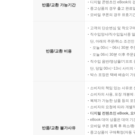
디지털 콘텐츠인 eBook의 
반품/교환 가능기간
중고상품의 경우 출고 완료일
모바일 쿠폰의 경우 유효기간(
고객의 단순변심 및 착오구
직수입양서/직수입일서중 일
단, 아래의 주문/취소 조건인
오늘 00시 ~ 06시 30분 
반품/교환 비용
오늘 06시 30분 이후 주문
직수입 음반/영상물/기프트 
단, 당일 00시~13시 사이
박스 포장은 택배 배송이 가
소비자의 책임 있는 사유로 
소비자의 사용, 포장 개봉에 
복제가 가능한 상품 등의 포장을 
소비자의 요청에 따라 개별
디지털 컨텐츠인 eBook, 
eBook 대여 상품은 대여 기
모바일 쿠폰 등록 후 취소/환
반품/교환 불가사유
중고상품이 구매확정(자동 