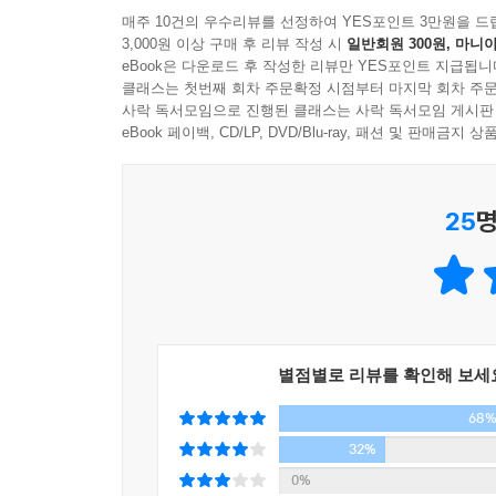
지친 일상을 다독이는 마음 여행, 뮤지엄 테라피
매주 10건의 우수리뷰를 선정하여 YES포인트 3만원을 드
3,000원 이상 구매 후 리뷰 작성 시
일반회원 300원, 마니아
eBook은 다운로드 후 작성한 리뷰만 YES포인트 지급됩니
『오후 2시의 박물관』은 그가 ‘기억의 정원’으로 
클래스는 첫번째 회차 주문확정 시점부터 마지막 회차 주문
때, 남편이 남의 편 같을 때, 자녀가 속을 썩일 
사락 독서모임으로 진행된 클래스는 사락 독서모임 게시판
저자 자신의 마음 치유의 기록이기도 하다. 박물관
eBook 페이백, CD/LP, DVD/Blu-ray, 패션 및 판매금
고백들은 깊은 공감과 위로를 선사한다.
박물관에 들어서면 조각보와 녹슨 열쇠, 19세기 유럽
25
명
몫을 다하고 이제는 박물관 진열대에 선 유물들이 관
물건들은 비로소 의미 있는 무엇이 되어 다가오기 시
빛이 난다.
삶이라는 꽃이 지고 난 자리에 피어난 박물관. 꽃이
생명을 상상할 수 있는 곳, 비루한 역사의 한 
일깨워주는 곳, 일상의 한 순간 한 순간이 생의 전부
별점별로 리뷰를 확인해 보세
박물관을 통한 새로운 일상 치유법 ‘뮤지엄 테라피’
68
흔적들에 마음 한 자락 기대어 쉬어 가고, 위로를 얻고
32%
0%