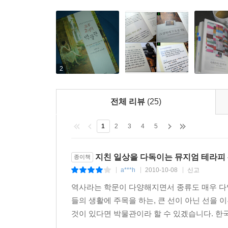
2
전체 리뷰
(25)
1
2
3
4
5
지친 일상을 다독이는 뮤지엄 테라피 
종이책
a***h
2010-10-08
신고
|
|
|
역사라는 학문이 다양해지면서 종류도 매우 다
들의 생활에 주목을 하는, 큰 선이 아닌 선을 이
것이 있다면 박물관이라 할 수 있겠습니다. 한