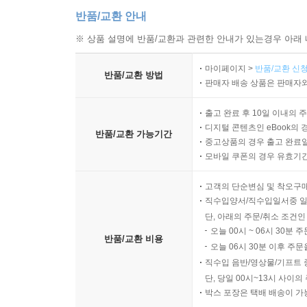
반품/교환 안내
※ 상품 설명에 반품/교환과 관련한 안내가 있는경우 아래 
마이페이지 >
반품/교환 신청
반품/교환 방법
판매자 배송 상품은 판매자와
출고 완료 후 10일 이내의 
디지털 콘텐츠인 eBook의 
반품/교환 가능기간
중고상품의 경우 출고 완료일
모바일 쿠폰의 경우 유효기간(
고객의 단순변심 및 착오구
직수입양서/직수입일서중 일
단, 아래의 주문/취소 조건인
오늘 00시 ~ 06시 30분 
반품/교환 비용
오늘 06시 30분 이후 주문
직수입 음반/영상물/기프트 
단, 당일 00시~13시 사이
박스 포장은 택배 배송이 가