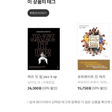
이 상품의 태그
#재즈이야기
재즈 잇 업 jazz it up
포트레이트 인 재즈
남무성 저
서해문집
무라카미 하루키 저/와다 마코토 그림/김난주 역
|
24,300
원
(10% 할인)
15,750
원
(10% 할인)
검색 페이지에서 선택된 태그에 등록된 더 많은 상품을 확인해 