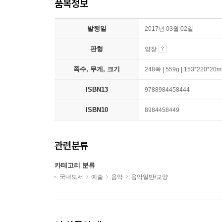
품목정보
발행일
2017년 03월 02일
판형
양장
쪽수, 무게, 크기
248쪽 | 559g | 153*220*20
ISBN13
9788984458444
ISBN10
8984458449
관련분류
카테고리 분류
국내도서
예술
음악
음악일반/교양