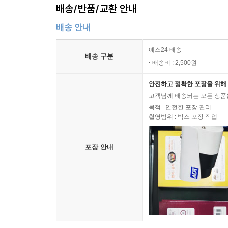
배송/반품/교환 안내
배송 안내
예스24 배송
배송 구분
배송비 : 2,500원
안전하고 정확한 포장을 위해 
고객님께 배송되는 모든 상품을
목적 : 안전한 포장 관리
촬영범위 : 박스 포장 작업
포장 안내