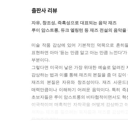
대다수의 재즈 공연은 ‘주제와 변주’라는 익숙한 패턴
출판사 리뷰
연주하고, 두 번째는 다른 연주자들의 솔로 연주와 
으로 표현하며 멜로디 중심으로 연주한다. 모든 재
자유, 창조성, 즉흑성으로 대표되는 음악 재즈
있다.) 레코딩을 하거나 공연하는 재즈곡의 95퍼센
루이 암스트롱, 듀크 엘링턴 등 재즈 전설의 음악을
주제부는 연주 시간의 기준이 된다. 보통은 4박자 한
중반 대중음악 작곡가들의 클래식한 미국 작품에서
미술 작품 감상에 있어 기본적인 덕목으로 흔히들 
그렇다. 하지만 다른 길이의 곡들도 적지 않다. 1
표현하면 아마 ‘듣는 만큼 알고 아는 만큼 느낀다’가
나 한 곡이 12마디 혹은 16마디로 길이가 짧을 경우
부분이다.
1930년대 초반 이래 대다수의 공연에서 연주되었다
그렇다면 미국이 낳은 가장 위대한 예술로 알려진
동안 재즈를 지배해온 대중적 구조를 넘어서려는 시
감상하는 법과 이를 통해 재즈의 본질을 좀 더 깊이
-「제3장 재즈의 구조」 중에서
재즈의 본질은 자유와 창조성이다. 재즈 사운드
매력만큼이나 이해하기 어려운 음악이다. 특히 즉
뉴올리언스 재즈는 모든 재즈의 시작점이다. 지금
초보자들은 루이 암스트롱의 비타협적이면서도 혁신
아 있다. 일례를 살펴보자. 1920년대, 루이 암
이국적이며 매혹적인 자작곡을 어떻게 감상하고 이
그는 재즈 세계뿐 아니라 다른 장르의 수많은 연
저자는 재즈를 들으려는 독자들과 재즈를 감상하고
하지 못하지만, 그들이 태어나기 오래전에 암스트롱이
들려주고 있다.
있다면 암스트롱의 재산은 세계 최고 수준에 이를 
좀 더 자세히 설명하면 이 책의 앞부분에서는 저자 