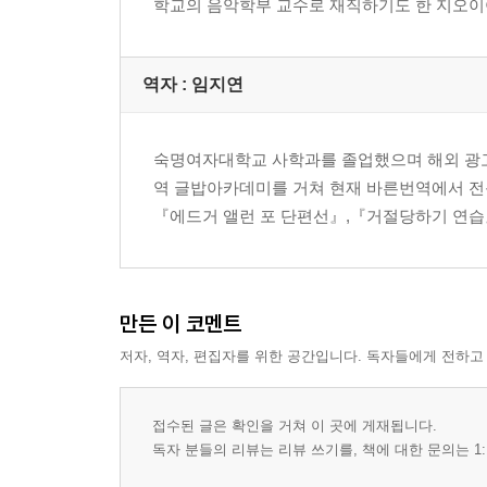
학교의 음악학부 교수로 재직하기도 한 지오이아는, 현
하드밥/소울 재즈
아방가르드/프리 재즈
재즈/록 퓨전
역자 : 임지연
클래식/월드 뮤직/재즈 퓨전
포스트모더니즘/신고전주의 재즈
숙명여자대학교 사학과를 졸업했으며 해외 광고
06 재즈 혁신가들
역 글밥아카데미를 거쳐 현재 바른번역에서 전
루이 암스트롱
『에드거 앨런 포 단편선』,『거절당하기 연습』
콜먼 호킨스
듀크 엘링턴
빌리 홀리데이
만든 이 코멘트
찰리 파커
델로니어스 몽크
저자, 역자, 편집자를 위한 공간입니다. 독자들에게 전하고
마일즈 데이비스
존 콜트레인
접수된 글은 확인을 거쳐 이 곳에 게재됩니다.
오넷 콜맨
독자 분들의 리뷰는 리뷰 쓰기를, 책에 대한 문의는 1:
덧붙이는 이야기