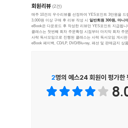
그러나 우리는 암스트롱이 변화를 일으키기 전의 
회원리뷰
음의 높이와 음색, 그리고 재즈의 개성과 즉흥성 등
(2건)
말해, 뉴올리언스 재즈는 재즈 역사상 가장 팀 지향
듣는 것이 음악 소비자로서의 기쁨의 원천이며, 또
매주 10건의 우수리뷰를 선정하여 YES포인트 3만원을 드
5년 이전의 재즈에서는 보기 힘들었다. 초기 재즈
3,000원 이상 구매 후 리뷰 작성 시
일반회원 300원, 마니아
뒷부분에서는 앞부분의 기본을 바탕으로 재즈의 구
주자들이 각자의 연주를 주고받으며 전체 사운드로
eBook은 다운로드 후 작성한 리뷰만 YES포인트 지급됩니
시대별 재즈 혁신가들에 대해서도 알아보면서 그들의
기본적으로 편성되는 관악기는 세 종류다. 코넷(
클래스는 첫번째 회차 주문확정 시점부터 마지막 회차 주문
감상하는 것이 재즈를 즐길 수 있는 방법인지에 대
사락 독서모임으로 진행된 클래스는 사락 독서모임 게시판
럼본은 저음역대에서 강렬한 사운드를 분출하며 
뮤지션 150명도 소개하고 있다.
eBook 페이백, CD/LP, DVD/Blu-ray, 패션 및 판매금
다. 이 모든 것이 동시에 일어난다.
음악은 듣는 것이 기본이다. 음악을 많이 들으면 들
-「제5장 재즈 스타일의 진화」 중에서
재즈를 감상하는 데 기본이 되는 부분들을 저자
변화시키는 것은 음악소비자인 여러분의 몫이라고 
이제 루이 암스트롱 음악을 듣는 방법을 알아보자.
빠져보길 바란다.
2
명의 예스24 회원이 평가한
다든가 하는 식의 말도 안 되는 생각은 버려라. 이
트롱의 음악을 이해하는 방식을 달리해, 제임스 조
8.
버지니아 울프(영국의 여류 소설가. 대표작으로 「
대표작으로 「잃어버린 시간을 찾아서」가 있다.－옮
물론 이렇게 하기란 어렵다. 그런데 이는 암스트롱 
다. 그의 혁신성은 관악기 연주자들에 그치지 않고, 
악 출판계의 중심지-옮긴이)의 작곡가들에게도 영
다. 그리하여 1930년대 초반에는 어디서든 암스트