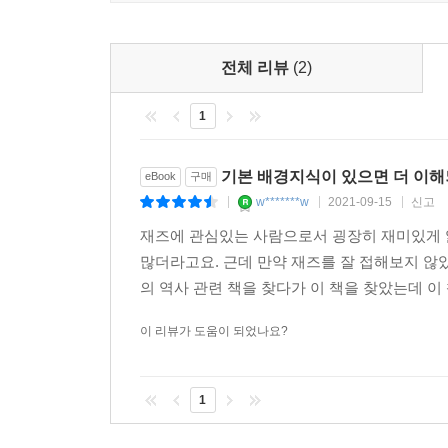
로 남긴 것이다. 그렇기 때문에 암스트롱이 재즈를
내가 해본 바에 따르면, 그는 두 번째와 엄청나게 차
전체 리뷰
(2)
-「제6장 재즈 혁신가들」 중에서
1
재즈 혁신가들을 살펴보면서 우리가 배워야 할 것은 
들의 음악 세계와 스타일에 접근해야 한다는 것이다.
기본 배경지식이 있으면 더 이해
eBook
구매
마음을 열고 귀를 기울인다. 연주가 펼쳐지면 나는
w*******w
2021-09-15
신고
|
|
|
열정적이다. 어떤 이들은 미친 듯한 스윙을 원하고,
떤 이들은 과거의 유산을 지키고 싶어 한다. 이 모
재즈에 관심있는 사람으로서 굉장히 재미있게 
더 중요한 것은 뉴올리언스 재즈가 비밥이나 아방
많더라고요. 근데 만약 재즈를 잘 접해보지 않
스윙하지 않는다고 불평한다면 듣는 즐거움을 느끼
의 역사 관련 책을 찾다가 이 책을 찾았는데 이 
그렇다고 해서 감상의 명확한 기준이 모든 스타일에
이 리뷰가 도움이 되었나요?
자들은 유연한 리듬과 템포 감각, 정확한 청감, 클
마음을 열고 각각의 연주자들의 배경과 열망을 공감
전혀 다르지 않은 태도의 문제다. 사회의 상호작용
1
-「제6장 재즈 혁신가들」 중에서