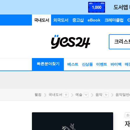
국내도서
외국도서
중고샵
eBook
크레마클럽
C
빠른분야찾기
베스트
신상품
이벤트
바이백
매
웰컴
국내도서
예술
음악
음악일반
소