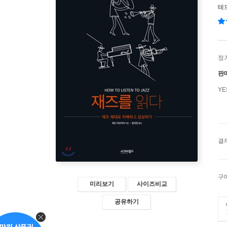
테
정
판
Y
결
구
미리보기
사이즈비교
공유하기