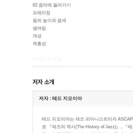
02 음악에 들어가기
프레이징
음의 높이와 음색
셈여림
개성
즉흥성
03 재즈의 구조
04 재즈의 기원
05 재즈 스타일의 진화
저자 소개
뉴올리언스 재즈
시카고 재즈
할렘 스트라이드
저자 : 테드 지오이아
캔자스시티 재즈
빅밴드와 스윙 시대
테드 지오이아는 재즈 피아니스트이자 ASCAP D
비밥/모던 재즈
로 『재즈의 역사(The History of Jazz)』,
쿨재즈