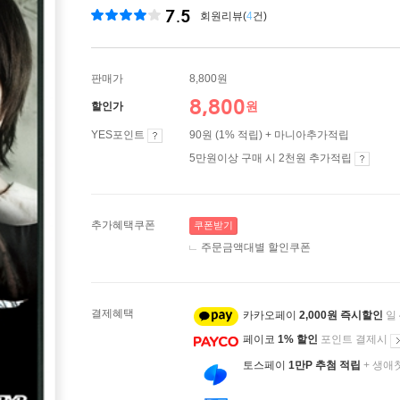
7.5
회원리뷰(
4
건)
판매가
8,800원
8,800
원
할인가
YES포인트
90원 (1% 적립) + 마니아추가적립
5만원이상 구매 시 2천원 추가적립
추가혜택쿠폰
쿠폰받기
주문금액대별 할인쿠폰
결제혜택
카카오페이
2,000원 즉시할인
일
페이코
1% 할인
포인트 결제시
토스페이
1만P 추첨 적립
+ 생애