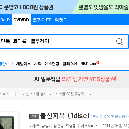
D/LP
DVD/BD
문구
/GIFT
티켓
독서유형검사
RBTI Lab
장안내
채널예스
사락
예스펀딩
클래스24
독서유형검사
AI 일문백답
의견 남기면 YES상품권!
서비스
아인스 4월 행사
4월 CJ한국영화...
불신지옥 (1disc)
[ 8월 한국 영화 할인행사 
DVD
이용주, 남상미, 심은경, 류승룡
아트서비스
2011년 04월 28