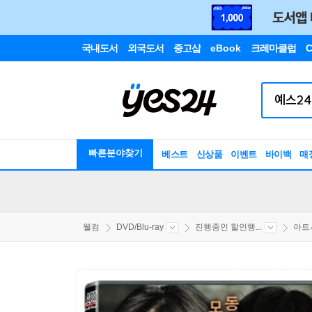
국내도서
외국도서
중고샵
eBook
크레마클럽
C
빠른분야찾기
베스트
신상품
이벤트
바이백
매
웰컴
DVD/Blu-ray
진행중인 할인행...
아트