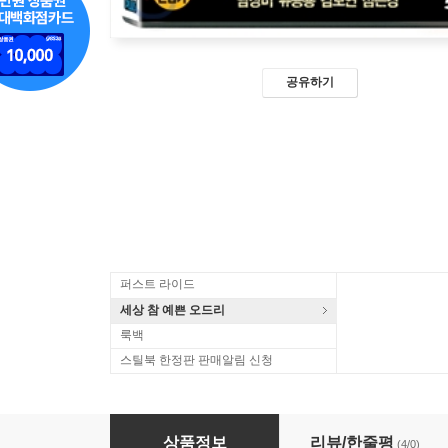
공유하기
퍼스트 라이드
세상 참 예쁜 오드리
룩백
스틸북 한정판 판매알림 신청
불신지옥 (1disc)
상품정보
리뷰/한줄평
(4/0)