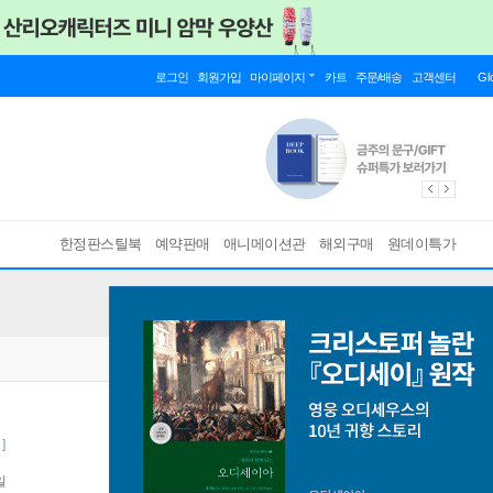
로그인
회원가입
마이페이지
카트
주문/배송
고객센터
Gl
한정판스틸북
예약판매
애니메이션관
해외구매
원데이특가
]
일