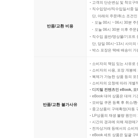
고객의 단순변심 및 착오구
직수입양서/직수입일서중 일
단, 아래의 주문/취소 조건인
오늘 00시 ~ 06시 30분 
반품/교환 비용
오늘 06시 30분 이후 주문
직수입 음반/영상물/기프트 
단, 당일 00시~13시 사이
박스 포장은 택배 배송이 가
소비자의 책임 있는 사유로 
소비자의 사용, 포장 개봉에 
복제가 가능한 상품 등의 포장을 
소비자의 요청에 따라 개별
디지털 컨텐츠인 eBook, 
eBook 대여 상품은 대여 기
모바일 쿠폰 등록 후 취소/환
반품/교환 불가사유
중고상품이 구매확정(자동 
LP상품의 재생 불량 원인이 기
시간의 경과에 의해 재판매가
전자상거래 등에서의 소비자
eBook 세트 상품은 일괄 