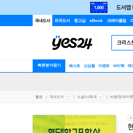
국내도서
외국도서
중고샵
eBook
크레마클럽
C
빠른분야찾기
베스트
신상품
이벤트
바이백
매
웰컴
국내도서
소설/시/희곡
비평/창작/이
소