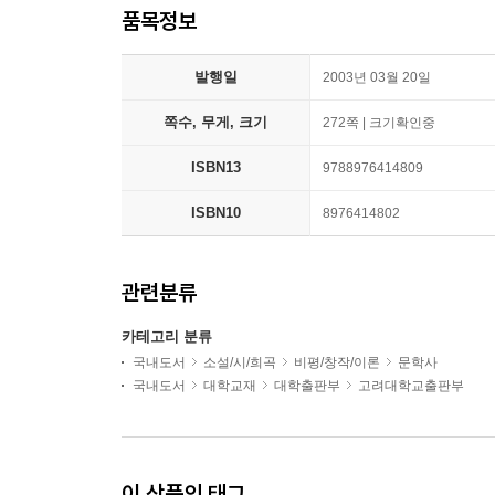
품목정보
발행일
2003년 03월 20일
쪽수, 무게, 크기
272쪽 | 크기확인중
ISBN13
9788976414809
ISBN10
8976414802
관련분류
카테고리 분류
국내도서
소설/시/희곡
비평/창작/이론
문학사
국내도서
대학교재
대학출판부
고려대학교출판부
이 상품의 태그