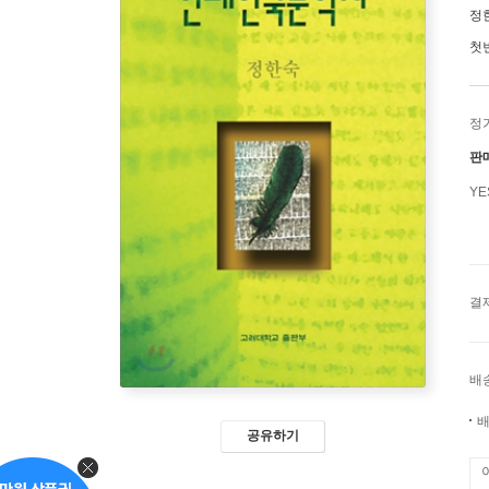
정
첫
정
판
Y
결
배
배
공유하기