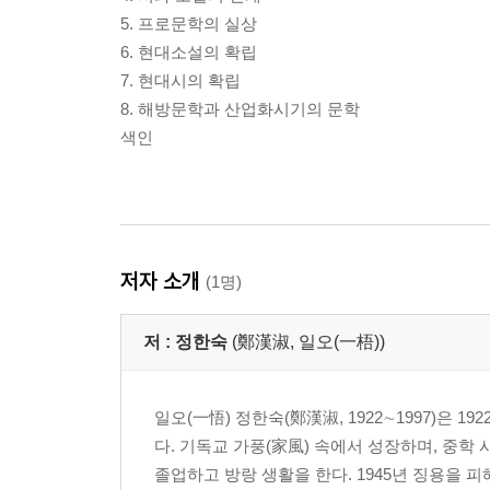
5. 프로문학의 실상
6. 현대소설의 확립
7. 현대시의 확립
8. 해방문학과 산업화시기의 문학
색인
저자 소개
(1명)
저 :
정한숙
(鄭漢淑, 일오(一梧))
일오(一悟) 정한숙(鄭漢淑, 1922∼1997)은 
다. 기독교 가풍(家風) 속에서 성장하며, 중
졸업하고 방랑 생활을 한다. 1945년 징용을 