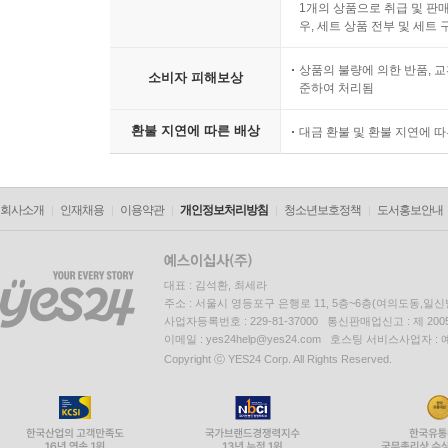
1개의 상품으로 취급 및 판매
우, 세트 상품 전부 및 세트
상품의 불량에 의한 반품, 교
소비자 피해보상
준하여 처리됨
환불 지연에 따른 배상
대금 환불 및 환불 지연에 
회사소개
인재채용
이용약관
개인정보처리방침
청소년보호정책
도서홍보안내
대표 : 김석환, 최세라
주소 : 서울시 영등포구 은행로 11, 5층~6층(여의도동,일신
사업자등록번호 : 229-81-37000 통신판매업신고 : 제 200
이메일 : yes24help@yes24.com 호스팅 서비스사업자 :
Copyright ⓒ YES24 Corp. All Rights Reserved.