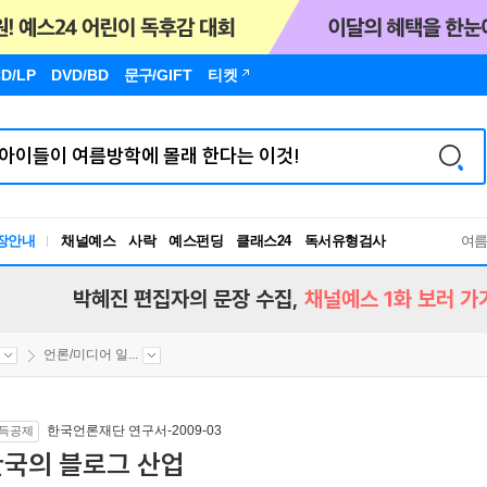
D/LP
DVD/BD
문구
/GIFT
티켓
독서유형검사
장안내
채널예스
사락
예스펀딩
클래스24
RBTI Lab
여
독서유형검사
박혜진 편집자의 문장 수집,
채널예스 1화 보러 가
언론/미디어 일...
한국언론재단 연구서-2009-03
득공제
한국의 블로그 산업