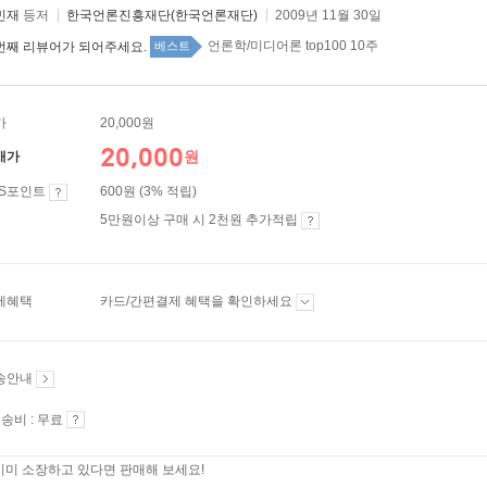
민재
등저
한국언론진흥재단(한국언론재단)
2009년 11월 30일
언론학/미디어론 top100 10주
번째 리뷰어가 되어주세요.
베스트
가
20,000원
20,000
원
매가
ES포인트
600원 (3% 적립)
5만원이상 구매 시 2천원 추가적립
제혜택
카드/간편결제 혜택을 확인하세요
송안내
송비 : 무료
이미 소장하고 있다면 판매해 보세요!