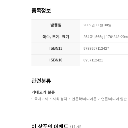
품목정보
발행일
2009년 11월 30일
쪽수, 무게, 크기
254쪽 | 565g | 176*248*20
ISBN13
9788957112427
ISBN10
8957112421
관련분류
카테고리 분류
국내도서
사회 정치
언론학/미디어론
언론/미디어 일반
이 상품의 이벤트
(11개)