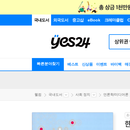
국내도서
외국도서
중고샵
eBook
크레마클럽
C
빠른분야찾기
베스트
신상품
이벤트
바이백
매
웰컴
국내도서
사회 정치
언론학/미디어론
소