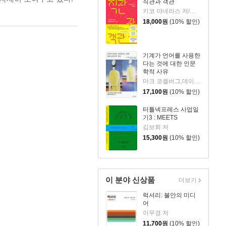
직관과 객관
키코 야네라스 저/이소영 역
18,000
원
(10% 할인)
기계가 언어를 사용한
다는 것에 대한 인문
학적 사유
마크 코켈버그,데이비드 J. 건컬 저/신동숙 역/손화철 감수
17,100
원
(10% 할인)
터틀넥프레스 사업일
기3 : MEETS
김보희 저
15,300
원
(10% 할인)
이 분야 신상품
더보기
럭셔리: 불안의 미디
어
이무경 저
11,700
원
(10% 할인)