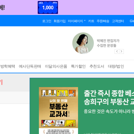
로그인
회원가입
마이페이지
카트
주문/배송
고객센터
Gl
름방학혜택
예사단독판매
이달의사은품
특가할인
추천도서
대량/법인
기