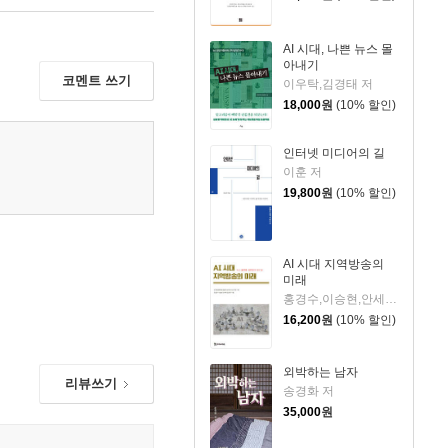
AI 시대, 나쁜 뉴스 몰
아내기
코멘트 쓰기
이우탁,김경태 저
18,000
원
(10% 할인)
인터넷 미디어의 길
이훈 저
19,800
원
(10% 할인)
AI 시대 지역방송의
미래
홍경수,이승현,안세득,김대규 저/한국언론학회 방송과 뉴미디어 연구회 기획
16,200
원
(10% 할인)
외박하는 남자
리뷰쓰기
송경화 저
35,000
원