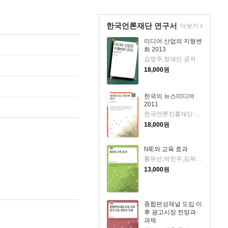
한국언론재단 연구서
더보기
미디어 산업의 지형변
화 2013
김영주,정재민 공저
18,000
원
한국의 뉴스미디어
2011
한국언론진흥재단 연구팀 저
18,000
원
NIE와 교육 효과
황유선,박진우,김위근 공저
13,000
원
종합편성채널 도입 이
후 광고시장 전망과
과제