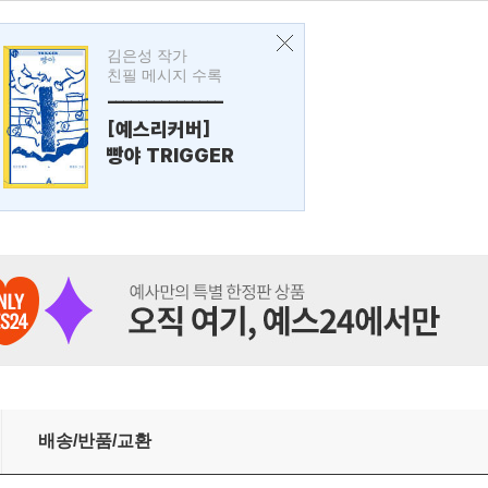
김은성 작가
친필 메시지 수록
---------------
[예스리커버]
빵야 TRIGGER
배송/반품/교환