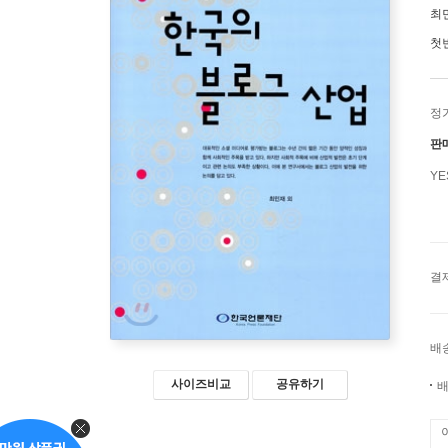
최
첫
정
판
Y
결
배
사이즈비교
공유하기
배