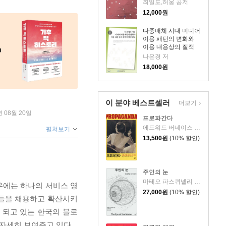
최일도,허웅 공저
12,000
원
다중매체 시대 미디어
이용 패턴의 변화와
이용 내용상의 질적
다양성 탐구
나은경 저
18,000
원
이 분야 베스트셀러
더보기
년 08월 20일
프로파간다
에드워드 버네이스 저/강미경 역
펼쳐보기
13,500
원
(10% 할인)
주인의 눈
마테오 파스퀴넬리 저/김상민 역/이광석 해제
우에는 하나의 서비스 영
27,000
원
(10% 할인)
소들을 채용하고 확산시키
 되고 있는 한국의 블로
자세히 보여주고 있다.