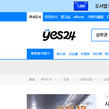
국내도서
외국도서
중고샵
eBook
크레마클럽
C
빠른분야찾기
베스트
신상품
이벤트
바이백
매
웰컴
국내도서
인문
인문/교양
교양
소