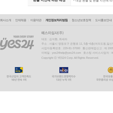
환불 지연에 따른 배상
대금 환불 및 환불 지연에 
회사소개
인재채용
이용약관
개인정보처리방침
청소년보호정책
도서홍보안내
대표 : 김석환, 최세라
주소 : 서울시 영등포구 은행로 11, 5층~6층(여의도동,일신
사업자등록번호 : 229-81-37000 통신판매업신고 : 제 200
이메일 : yes24help@yes24.com 호스팅 서비스사업자 :
Copyright ⓒ YES24 Corp. All Rights Reserved.