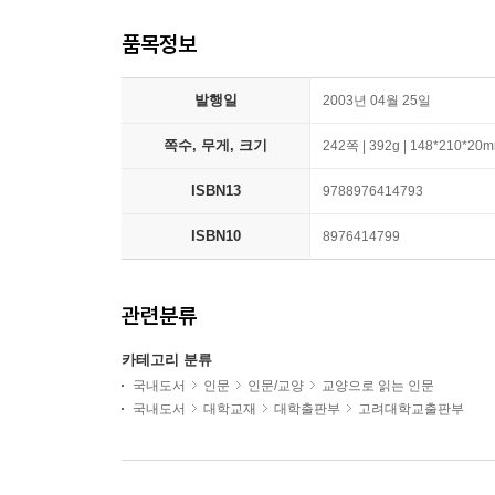
품목정보
발행일
2003년 04월 25일
쪽수, 무게, 크기
242쪽 | 392g | 148*210*20
ISBN13
9788976414793
ISBN10
8976414799
관련분류
카테고리 분류
국내도서
인문
인문/교양
교양으로 읽는 인문
국내도서
대학교재
대학출판부
고려대학교출판부