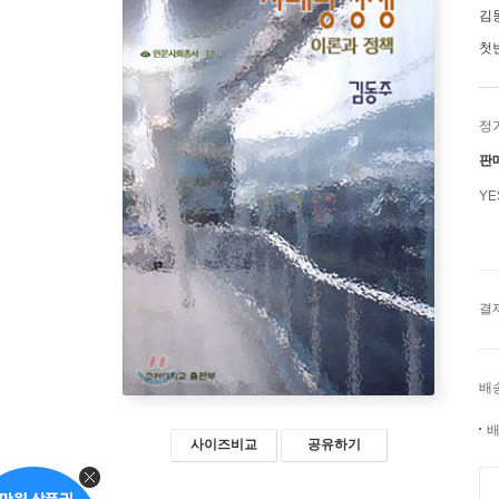
김
첫
정
판
Y
결
배
배
사이즈비교
공유하기