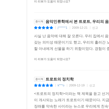
이 리뷰가 도움이 되었나요?
트로트는 한국 고유의 정서인 한(恨)과 흥의 미덕
한 매개로 자리 잡으며, 생생한 삶의 현장에 담긴
트로트 음악, 젊은 신예스타가 대거 데뷔하면서 
전성기를 열고 있는 중이다.
음악인류학에서 본 트로트, 우리의 
종이책
j******1
2009-12-21
신고
|
|
|
트로트가 엔카의 아류?
사실 난 음악에 대해 잘 모른다. 우리 집에서
갖는 의미성 때문이기도 했고, 우리의 흘러간
한편 저자는 〈트로트의 정치학〉이라는 제목을 붙
할 아내에게 선물을 하기 위함이었다. 경험이 중
수용자가 소외된 점을 지적하면서 당시 기성문
비난으로 인해 트로트 음악이 일제강점기가 남긴
이 리뷰가 도움이 되었나요?
사이에서 결론 없이 끝나버린 ‘뽕짝논쟁’에서 소
트로트 음악을 만들어내는 창작자와 가수, 향유
찾아내기 위해 노력했다.
트로트의 정치학
종이책
k***o
2009-12-19
신고
|
|
|
또한 한국의 트로트가 일본의 엔카의 아류라는 점에 
<트로트의 정치학>이라는 책 제목을 듣고 선거
바탕으로 의구심을 제기하고 있다. 1960년대 말에서 
이 개사되는 노래가 트로트이기 때문이다. 지금
민족주의 정체성에 대해 문화 전 부문에 걸쳐 대
장래를 약속한 사이라는 뉴스로 우리에게 친숙한