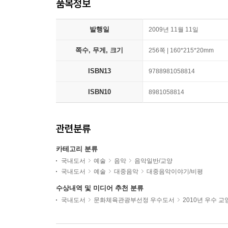
품목정보
발행일
2009년 11월 11일
쪽수, 무게, 크기
256쪽 | 160*215*20mm
ISBN13
9788981058814
ISBN10
8981058814
관련분류
카테고리 분류
국내도서
예술
음악
음악일반/교양
국내도서
예술
대중음악
대중음악이야기/비평
수상내역 및 미디어 추천 분류
국내도서
문화체육관광부선정 우수도서
2010년 우수 