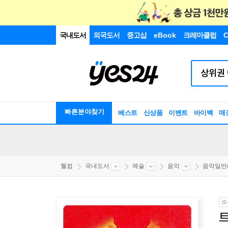
국내도서
외국도서
중고샵
eBook
크레마클럽
C
빠른분야찾기
베스트
신상품
이벤트
바이백
매
웰컴
국내도서
예술
음악
음악일반
소