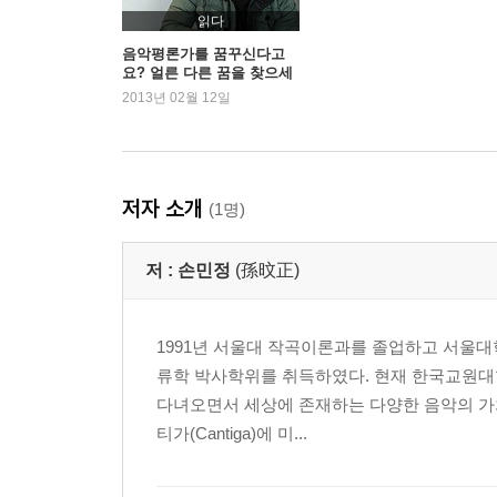
트로트와 정치
읽다
영미 팝송의 유입
음악평론가를 꿈꾸신다고
요? 얼른 다른 꿈을 찾으세
댄스뮤직과 트로트
요 - 차우진
2013년 02월 12일
미국식 트로트
별들의 향연 I
장르 만들기
트로트 만들기
저자 소개
(1명)
제3기 트로트의 지역화 1980년대 ~ 1990년대 초
저 :
손민정
(孫旼正)
위기에서 일어서는 트로트
하이웨이 스타
미디어의 혁명, 카세트와 가라오케
1991년 서울대 작곡이론과를 졸업하고 서울
트로트 메들리 음반 시장
류학 박사학위를 취득하였다. 현재 한국교원대학
종묘공원, 명동, 남대문시장, 모란장터
다녀오면서 세상에 존재하는 다양한 음악의 가
고속도로 휴게소
티가(Cantiga)에 미...
장바닥 사운드
신나는 트로트 주현미, 이박사