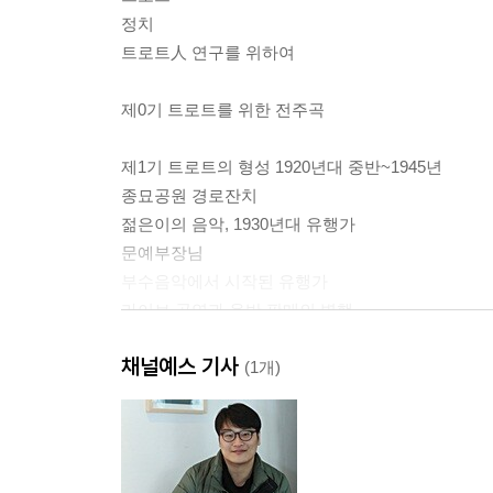
정치
트로트人 연구를 위하여
제0기 트로트를 위한 전주곡
제1기 트로트의 형성 1920년대 중반~1945년
종묘공원 경로잔치
젊은이의 음악, 1930년대 유행가
문예부장님
부수음악에서 시작된 유행가
라이브 공연과 음반 판매의 병행
함께 듣는 라디오
채널예스 기사
유흥 vs 유행가
(1개)
유행가 해부하기
제2기 트로트의 성숙 1945년 독립 ~ 1970년대
트로트와 전쟁