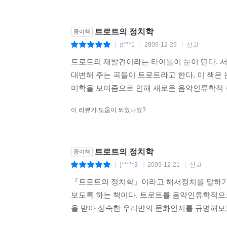
활성화와 라이브 공연의 성황, 라디오 매체를 통한
트로트의 정치학
종이책
제2기 트로트의 성숙(1945년 독립~1970년대)
p***1
2009-12-29
신고
|
|
|
광복에 이어 발발한 한국전쟁과 트로트의 관계를 
위한 구실로 음악을 사용한 점, 미국이 한국전쟁
트로트의 재발견이라는 타이틀이 눈이 띤다. 서
속성을 파악하고 있다. 또한 영미팝송이 유입되면
대변해 주는 곡들이 트로트라고 한다. 이 책
활약한 가수들의 대중무대 진출, 이미자, 남진, 나
미학을 보여줌으로 인해 새로운 음악인류학적 측
이 리뷰가 도움이 되었나요?
제3기 트로트의 지역화(1980년대~1990년대 초)
영미팝송으로 대표되는 외국의 새로운 음악 스타일
떨치면서 트로트는 점차 구시대의 유물로 취급받으
트로트의 정치학
대중가요로서 뿌리내리기에 성공한 트로트는 다시 
종이책
카세트테이프는 트로트의 새로운 도약을 가능케 했다
j*****3
2009-12-21
신고
|
|
|
카세트테이프의 판매가 호황을 누리게 된 것이다.
『트로트의 정치학』이라고 해서정치를 말하기 위
보도록 하는 책이다. 트로트를 음악인류학적으로
제4기 트로트의 전통화(1990년대~현재)
을 받아 성숙한 우리만의 문화인지를 규명해보는
한국 땅에서 태어난 지 100년 가까이 된 트로