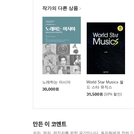
별들의 향연 II
작가의 다른 상품
제4기 트로트의 전통화 1990년대 ~ 현재
트로트, 전통가요 되다
트로트의 미학 I: 미덕
전국노래자랑: 종족 미학
남인수가요제: 선행상
가요콘서트, 가요쇼: 중장년을 위한 신나는 콘서트
동따라 노래따라: 카니발 효과
트로트의 미학 II: 흥
트로트의 미학 III: 끈기
노래하는 아시아
World Star Musics 월
드 스타 뮤직스
팬클럽: 사이버 ‘계’ 조직
30,000
원
31,500
원
(10% 할인)
전통 만들기
각주
참고문헌
만든 이 코멘트
참고 웹사이트
저자, 역자, 편집자를 위한 공간입니다. 독자들에게 전하고