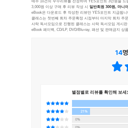
차지한 장윤정의 트로트 전문 가수 변신은 당시 잔
매주 10건의 우수리뷰를 선정하여 YES포인트 3만원을 드
3,000원 이상 구매 후 리뷰 작성 시
일반회원 300원, 마니아
등의 분야에서 급속히 인기를 끌며 새로운 트로트 
eBook은 다운로드 후 작성한 리뷰만 YES포인트 지급됩니
클래스는 첫번째 회차 주문확정 시점부터 마지막 회차 주문
장기화되는 국내 음반시장의 불황에서 장윤정의 
사락 독서모임으로 진행된 클래스는 사락 독서모임 게시판
댄스뮤직 가수와 그룹, 발라드, R&B, 힙합 등
eBook 페이백, CD/LP, DVD/Blu-ray, 패션 및 판매금
트로트가 급부상하기 시작했다. 기존의 장르가 10대
트로트는 나이와 상관없이 누구나 친근하게 접근하
14
명
창출을 기대할 수 있는 블루오션으로 받아들여지기 
CD 판매량뿐만 아니라 디지털 음원, 즉 온라인
끼치게 된 요인 중 하나이다. 이후 기성 인기가수
물론 신진 트로트 가수들을 집중 육성하기 시작
감지되고 있다.
별점별로 리뷰를 확인해 보세
한국 근대사와 맥을 같이한 트로트
이 책은 오늘날의 트로트가 있기까지의 ‘트로트의 
정체성을 다시 한번 고찰하고 있다. 보통 현재 
21%
영미권의 팝음악, 영미권 외의 대륙 국가들의 대
0%
카테고리의 중심은 언제나 유럽예술음악과 영미권
0%