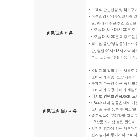
고객의 단순변심 및 착오구
직수입양서/직수입일서중 일
단, 아래의 주문/취소 조건인
오늘 00시 ~ 06시 30분 
반품/교환 비용
오늘 06시 30분 이후 주문
직수입 음반/영상물/기프트 
단, 당일 00시~13시 사이
박스 포장은 택배 배송이 가
소비자의 책임 있는 사유로 
소비자의 사용, 포장 개봉에 
복제가 가능한 상품 등의 포장을 
소비자의 요청에 따라 개별
디지털 컨텐츠인 eBook, 
eBook 대여 상품은 대여 기
모바일 쿠폰 등록 후 취소/환
반품/교환 불가사유
중고상품이 구매확정(자동 
LP상품의 재생 불량 원인이 기
시간의 경과에 의해 재판매가
전자상거래 등에서의 소비자