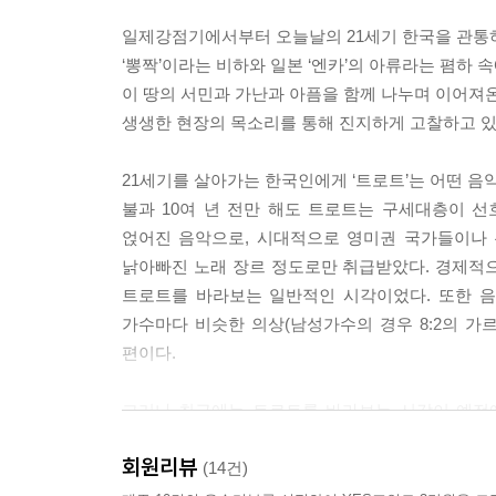
일제강점기에서부터 오늘날의 21세기 한국을 관통하
‘뽕짝’이라는 비하와 일본 ‘엔카’의 아류라는 폄하 
이 땅의 서민과 가난과 아픔을 함께 나누며 이어져
생생한 현장의 목소리를 통해 진지하게 고찰하고 있
21세기를 살아가는 한국인에게 ‘트로트’는 어떤 음
불과 10여 년 전만 해도 트로트는 구세대층이 
얹어진 음악으로, 시대적으로 영미권 국가들이나
낡아빠진 노래 장르 정도로만 취급받았다. 경제적
트로트를 바라보는 일반적인 시각이었다. 또한 음
가수마다 비슷한 의상(남성가수의 경우 8:2의 가
편이다.
그러나 최근에는 트로트를 바라보는 시각이 예전에
장윤정은 현재 공중파 TV 예능 프로그램에서 엔
회원리뷰
등장은 지난 세기 ‘서태지와 아이들’의 등장만큼이나
(14건)