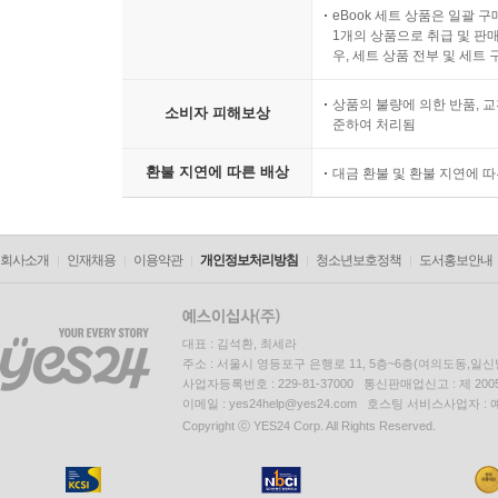
eBook 세트 상품은 일괄 
1개의 상품으로 취급 및 판매
우, 세트 상품 전부 및 세트
상품의 불량에 의한 반품, 교
소비자 피해보상
준하여 처리됨
환불 지연에 따른 배상
대금 환불 및 환불 지연에 
회사소개
인재채용
이용약관
개인정보처리방침
청소년보호정책
도서홍보안내
대표 : 김석환, 최세라
주소 : 서울시 영등포구 은행로 11, 5층~6층(여의도동,일신
사업자등록번호 : 229-81-37000 통신판매업신고 : 제 200
이메일 : yes24help@yes24.com 호스팅 서비스사업자 :
Copyright ⓒ YES24 Corp. All Rights Reserved.