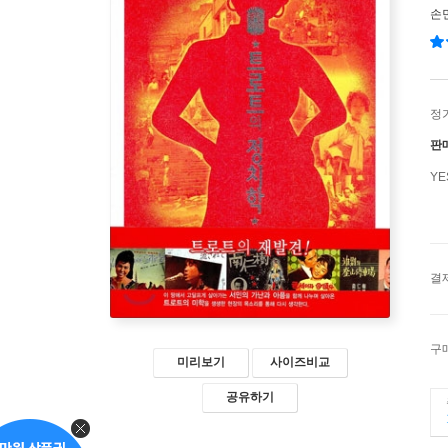
손
정
판
Y
결
구
미리보기
사이즈비교
공유하기