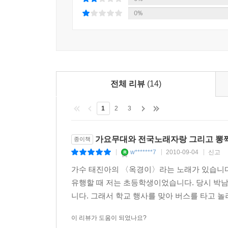
부터 서양예술문화 중심의 교육에 길들여지면서
0%
권력지배층이 향유하는 음악은 전문음악인을 통한 
서민의 음악은 대부분 특별한 기록물보다는 구전 
음악 분야 역시 다른 예술 장르와 마찬가지로 권력
국가, 제국의 탄생과 몰락은 문화 격변의 계기와 맞
전체 리뷰
(14)
경제, 과학, 문화 전 부문에서 인류역사상 가장
경제적 이해관계의 바탕 위에서 빠르게 진행되는 
1
2
3
선사해주었다. 여기에 일제강점기가 시작되면서 
본격적인 통신 매체의 문화사가 열리게 되었다.
가요무대와 전국노래자랑 그리고 뽕
종이책
서양음악의 유입에 의한 영향으로 동북아시아에서
w*******7
2010-09-04
신고
|
|
|
관계를 숙명처럼 지닌 채 세상에 모습을 드러내기에
〈트로트의 정치학〉은 이 지점에서 오늘날 트로트
가수 태진아의 〈옥경이〉라는 노래가 있습니다
있다.
유행할 때 저는 초등학생이었습니다. 당시 박남
니다. 그래서 학교 행사를 맞아 버스를 타고 놀러 
제1기 트로트의 형성(1920년대 중반~1945년)
이 리뷰가 도움이 되었나요?
본격적인 유행가로 평가받으며 당시 범국민적인 