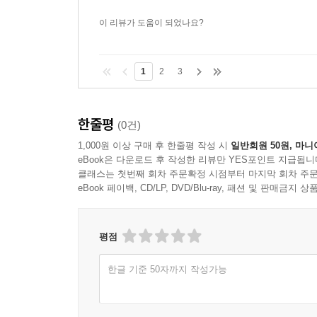
재정립의 필요가 대두되었다. 실제로 ‘엔카’라는 
오늘날 엔카로 분류되는 노래들이 ‘류코가(유행가)
이 리뷰가 도움이 되었나요?
재확립을 위한 ‘엔카의 장르화’ 작업이 있었음을 알 
장?로 자리 잡으며 통용된 데 비해, 일본의 ‘엔카’
1
2
3
한줄평
(0건)
1,000원 이상 구매 후 한줄평 작성 시
일반회원 50원, 마니
eBook은 다운로드 후 작성한 리뷰만 YES포인트 지급됩니
클래스는 첫번째 회차 주문확정 시점부터 마지막 회차 주문
eBook 페이백, CD/LP, DVD/Blu-ray, 패션 및 판매금
평점
한글 기준 50자까지 작성가능