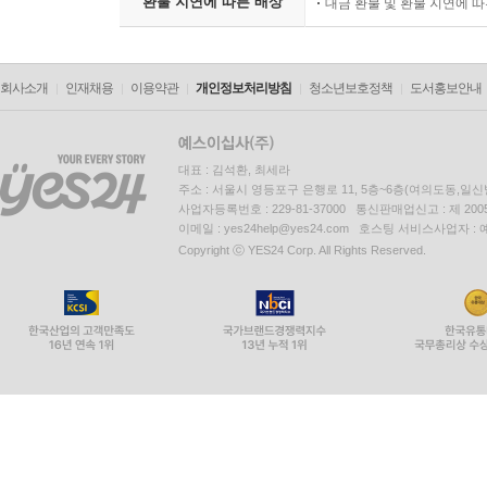
환불 지연에 따른 배상
대금 환불 및 환불 지연에 
회사소개
인재채용
이용약관
개인정보처리방침
청소년보호정책
도서홍보안내
대표 : 김석환, 최세라
주소 : 서울시 영등포구 은행로 11, 5층~6층(여의도동,일신
사업자등록번호 : 229-81-37000 통신판매업신고 : 제 200
이메일 : yes24help@yes24.com 호스팅 서비스사업자 :
Copyright ⓒ YES24 Corp. All Rights Reserved.