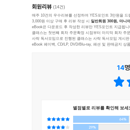
회원리뷰
누구에게 드러낼 수도 없는 자학과 자기혐오는 평
(14건)
되고, 뚱뚱한 몸으로 이미 사람들의 주의를 집중시
매주 10건의 우수리뷰를 선정하여 YES포인트 3만원을 드
3,000원 이상 구매 후 리뷰 작성 시
일반회원 300원, 마니아
사랑받지 못하는 게 당연하다는 의식으로 이어진다
eBook은 다운로드 후 작성한 리뷰만 YES포인트 지급됩니
클래스는 첫번째 회차 주문확정 시점부터 마지막 회차 주문
“나와 함께 있으면 거북하지 않아? … 내가 너무 뚱
사락 독서모임으로 진행된 클래스는 사락 독서모임 게시판
동일성을 요구하는 폭력적인 미(美)의 감옥
eBook 페이백, CD/LP, DVD/Blu-ray, 패션 및 판매금
에바는 조금 더 날씬해 보이고자 밝은색 옷을 피하
14
명
존재가 되어야 하니까. 하지만 보호색을 쓰는 동
없다. 결국 외따로 떨어진 섬 같은 존재가 되고 
인격체와 각기 다른 몸이 있음에도 불구하고, 왜 우
대체 아름답다는 것은 무엇일까? 패션 잡지 사진에
호리호리한, 아리따운 등과 같은 말들이 그녀의 머리
별점별로 리뷰를 확인해 보세
그들은 통통하고 풍만하고 살이 쪘었다. 에바는 웃었
64%
하나의 아름다움만 추구하는 폭력적인 미의 감옥.
29%