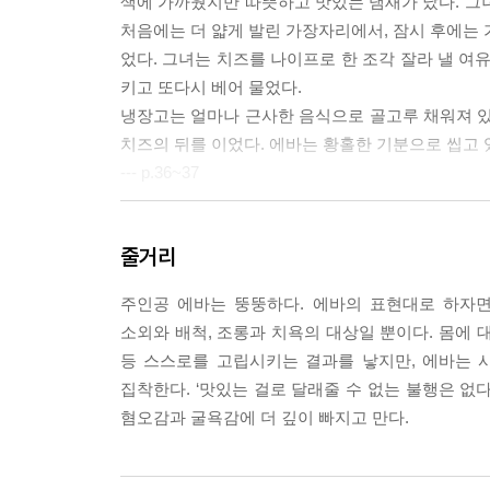
색에 가까웠지만 따뜻하고 맛있는 냄새가 났다. 그
처음에는 더 얇게 발린 가장자리에서, 잠시 후에는 
었다. 그녀는 치즈를 나이프로 한 조각 잘라 낼 여유도
키고 또다시 베어 물었다.
냉장고는 얼마나 근사한 음식으로 골고루 채워져 있었
치즈의 뒤를 이었다. 에바는 황홀한 기분으로 씹고 
--- p.36~37
문제 중의 문제인 이 문제 외에는 아무런 문제도 없
줄거리
들을 갈라놓고 있었다. 그것은 완충 장치이자 누에
을 의미했고, 조롱과 불안과 치욕을 의미했다.
주인공 에바는 뚱뚱하다. 에바의 표현대로 하자면
비곗살에 파묻혀 그녀는 보이지 않았다. 진짜 에바인
소외와 배척, 조롱과 치욕의 대상일 뿐이다. 몸에 
살아야 마땅했다.
등 스스로를 고립시키는 결과를 낳지만, 에바는
이 지방층에 그녀는 갇혀 있었다. 실제의 에바인 
집착한다. ‘맛있는 걸로 달래줄 수 없는 불행은 없다
고, 그토록 부끄러워하며 남몰래 먹는 거라면 무엇
혐오감과 굴욕감에 더 깊이 빠지고 만다.
모든 것을 하나도 남지 않을 때까지 말이다.
이 누에고치 속에 들어앉아 또 다른 에바가 살아가고 
억지로 밀어 넣는 것도 몰랐다.