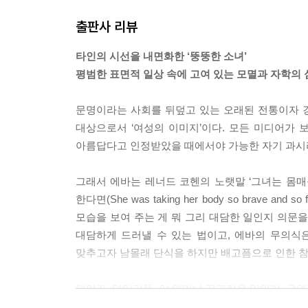
출판사 리뷰
--- p.133~134
타인의 시선을 내면화한 ‘뚱뚱한 소녀’
평범한 표면적 일상 속에 고여 있는 모멸과 자학의 
문명이라는 사회를 뒤덮고 있는 오래된 전통이자 강력
대상으로서 ‘여성의 이미지’이다. 모든 미디어가
아름답다고 인정받았을 때에서야 가능한 자기 과시라
그래서 에바는 레너드 코헨의 노랫말 ‘그녀는 몸
한다면(She was taking her body so brave and 
모습을 보여 주는 게 뭐 그리 대담한 일인지 의
대담하게 드러낼 수 있는 법이고, 에바의 무의식
맞추고자 남몰래 단식을 하지만 배고픔으로 인한 참
덩어리, 덩어리들. 이 얼마나 징그러운 말인가. 구