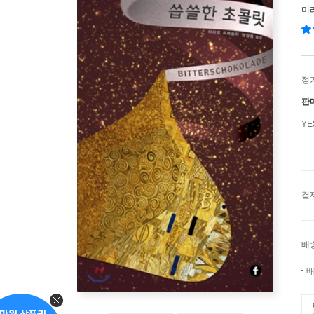
미
정
판
Y
결
배
배