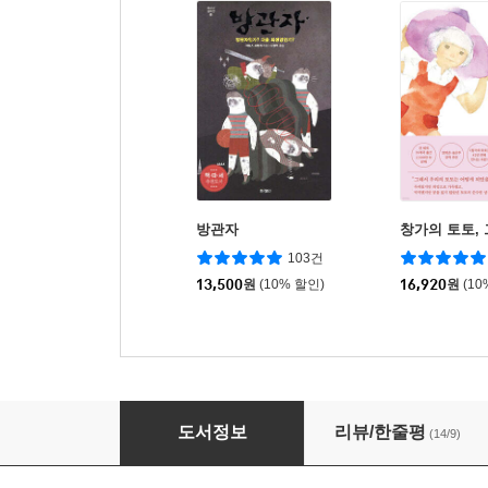
방관자
창가의 토토, 
103건
13,500
원
(10% 할인)
16,920
원
(10
씁쓸한 초콜릿
도서정보
리뷰/한줄평
(14/9)