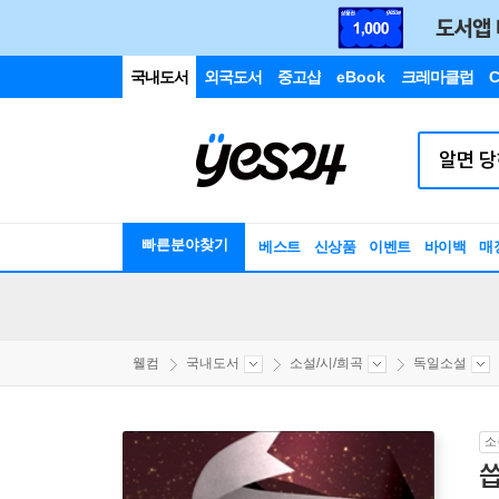
국내도서
외국도서
중고샵
eBook
크레마클럽
C
빠른분야찾기
베스트
신상품
이벤트
바이백
매
웰컴
국내도서
소설/시/희곡
독일소설
소