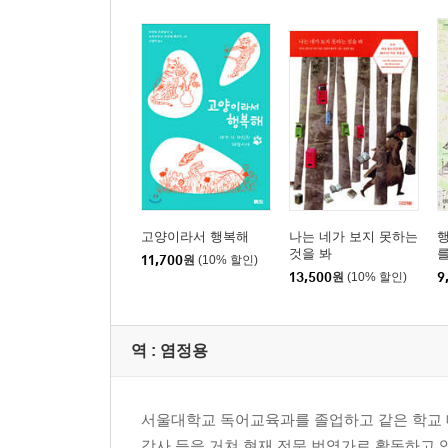
고양이라서 행복해
나는 네가 보지 못하는
것을 봐
11,700
원
(10% 할인)
13,500
원
(10% 할인)
9
역 :
염정용
서울대학교 독어교육과를 졸업하고 같은 학교 
강사 등을 거쳐 현재 전문 번역가로 활동하고 