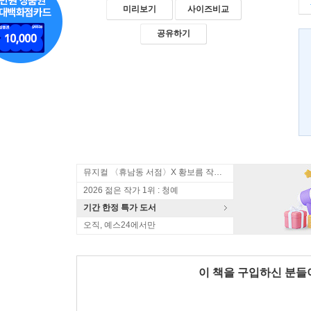
미리보기
사이즈비교
공유하기
뮤지컬 〈휴남동 서점〉X 황보름 작가 북토크
2026 젊은 작가 1위 : 청예
기간 한정 특가 도서
오직, 예스24에서만
이 책을 구입하신 분