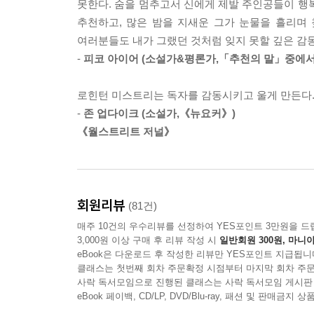
못한다. 숨을 멈추고서 신에게 제발 주인공들이 행
추천하고, 많은 밤을 지새운 그가 눈물을 흘리며
여러분들도 내가 그랬던 것처럼 잊지 못할 깊은 감
-
피코 아이어 (소설가&평론가,「추천의 말」중에서
로힌턴 미스트리는 독자를 감동시키고 울게 만든다
-
존 업다이크 (소설가,《뉴요커》)
《월스트리트 저널》
회원리뷰
(81건)
매주 10건의 우수리뷰를 선정하여 YES포인트 3만원을 드
3,000원 이상 구매 후 리뷰 작성 시
일반회원 300원, 마니아
eBook은 다운로드 후 작성한 리뷰만 YES포인트 지급됩니
클래스는 첫번째 회차 주문확정 시점부터 마지막 회차 주문
사락 독서모임으로 진행된 클래스는 사락 독서모임 게시판
eBook 페이백, CD/LP, DVD/Blu-ray, 패션 및 판매금