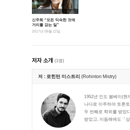
에필로그 1984년
읽다
옮긴이의 말
신주희 “모든 익숙한 것에
거리를 갖는 일”
2017년 08월 22일
저자 소개
(1명)
저 :
로힌턴 미스트리
(Rohinton Mistry)
1952년 인도 봄베이(현
나다로 이주하여 토론토
두 번째로 학위를 받았다
받았고, 이듬해에도「상서