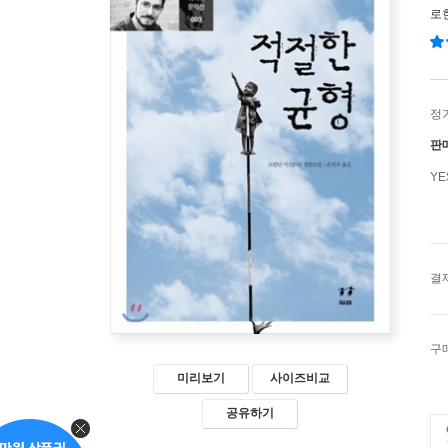
로
정
판
Y
결
구
미리보기
사이즈비교
공유하기