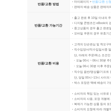
마이페이지 >
반품/교환 신청
반품/교환 방법
판매자 배송 상품은 판매자와
출고 완료 후 10일 이내의 
디지털 콘텐츠인 eBook의 
반품/교환 가능기간
중고상품의 경우 출고 완료일
모바일 쿠폰의 경우 유효기간(
고객의 단순변심 및 착오구
직수입양서/직수입일서중 일
단, 아래의 주문/취소 조건인
오늘 00시 ~ 06시 30분 
반품/교환 비용
오늘 06시 30분 이후 주문
직수입 음반/영상물/기프트 
단, 당일 00시~13시 사이
박스 포장은 택배 배송이 가
소비자의 책임 있는 사유로 
소비자의 사용, 포장 개봉에 
복제가 가능한 상품 등의 포장을 
소비자의 요청에 따라 개별