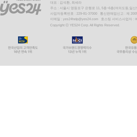
대표 : 김석환, 최세라
주소 : 서울시 영등포구 은행로 11, 5층~6층(여의도동,일신
사업자등록번호 : 229-81-37000 통신판매업신고 : 제 200
이메일 : yes24help@yes24.com 호스팅 서비스사업자 :
Copyright ⓒ YES24 Corp. All Rights Reserved.