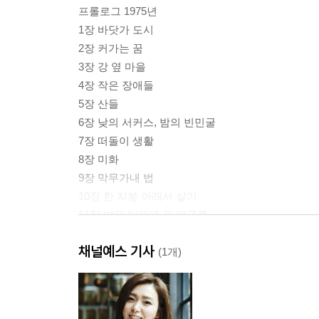
프롤로그 1975년
1장 바닷가 도시
2장 커가는 꿈
3장 강 옆 마을
4장 작은 장애들
5장 산들
6장 낮의 서커스, 밤의 빈민굴
7장 떠돌이 생활
8장 미화
9장 막무가내 법
10장 한 지붕 아래서 살기
11장 밝은 미래에 낀 먹구름
12장 운명의 흔적
채널예스 기사
13장 결혼, 기생충, 수도승
(1개)
14장 다시 찾아온 고독
15장 가족계획
16장 다시 처음으로