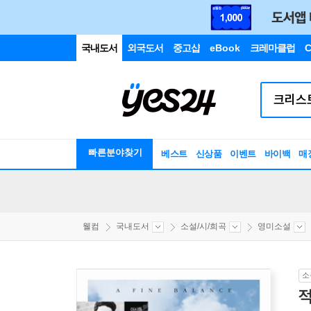
국내도서
외국도서
중고샵
eBook
크레마클럽
C
빠른분야찾기
베스트
신상품
이벤트
바이백
매
웰컴
국내도서
소설/시/희곡
영미소설
소