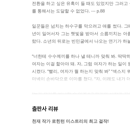
전환을 하고 싶은 유혹이 들 때도 있었지만 그러고 
를 통해서는 도달할 수 없었다. --- p.88
일꾼들은 넘치는 하수구를 막으려고 애를 썼다. 그때
년이 일어서자 그는 햇빛을 받아서 소름끼치는 아
랐다. 소년의 뒤로는 빈민굴에서 나오는 연기가 하늘로 
“너한테 수수께끼를 하나 낼 테니까 맞춰 봐. 딱딱
여자는 이걸 핥아야 돼. 자, 그럼 여자가 하는 일이
시켰다. “빨리, 여자가 뭘 하는지 맞춰 봐” “섹스지
마넥이 손바닥으로 이마를 쳤다. “자, 이래도 내가 더러운
“누가 우리를 비난할 수 있겠소? 우리의 시작과 끝
우리는 자신을 속이며 그것을 놀랍고 아름답고 장엄하다고
출판사 리뷰
“그러면 희망이 없다는 건가요?” 그녀가 그의 말을 
천재 작가 로힌턴 미스트리의 최고 걸작!
“희망이야 항상 있죠. 우리의 절망에 균형을 맞출 만큼 