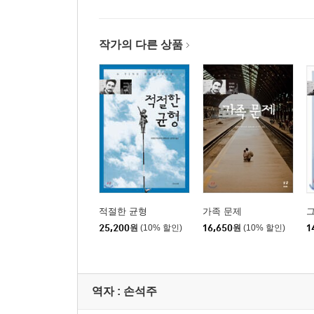
작가의 다른 상품
적절한 균형
가족 문제
그
25,200
원
(10% 할인)
16,650
원
(10% 할인)
1
역자 : 손석주