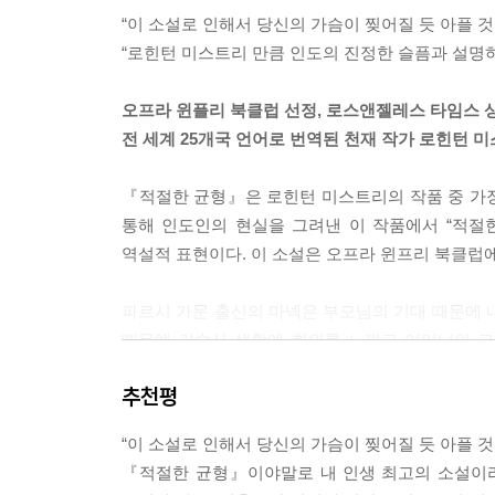
“이 소설로 인해서 당신의 가슴이 찢어질 듯 아플 것
“사실, 우리 삶이란 게 사고의 연속이죠. 우연한 
“로힌턴 미스트리 만큼 인도의 진정한 슬픔과 설명하
생이라고 부르는 큰 불행으로 이어지죠.” 그녀는 또
보았다. 그녀가 열두 살 때 아버지가 사망하자 우연
오프라 윈플리 북클럽 선정, 로스앤젤레스 타임스 
했다가 두바이로 간다고 하지 않았던가. 마넥이나 
전 세계 25개국 언어로 번역된 천재 작가 로힌턴 
현듯 사라졌다. --- p.804
『적절한 균형』은 로힌턴 미스트리의 작품 중 가
석탄이 타오르는 모습은 마치 살아 있는 생물이 숨을
통해 인도인의 현실을 그려낸 이 작품에서 “적절한 균
딱 소리를 내며 불을 내뿜고, 온 힘과 열정을 다해
역설적 표현이다. 이 소설은 오프라 윈프리 북클럽에
가라앉는다. 부드럽고 따뜻하고 고분고분하다가, 
파르시 가문 출신의 마넥은 부모님의 기대 때문에 
--- p.870
때문에 기숙사 생활에 회의를 느끼고 어머니의 고
디나는 생활고 때문에 하숙생을 들이고, 불가촉
추천평
여성으로서 독립된 삶을 살기란 그리 쉽지 않다.
구하는 디나에게 고용되어 열심히 일하며 불가촉천
“이 소설로 인해서 당신의 가슴이 찢어질 듯 아플 것
『적절한 균형』이야말로 내 인생 최고의 소설이라 