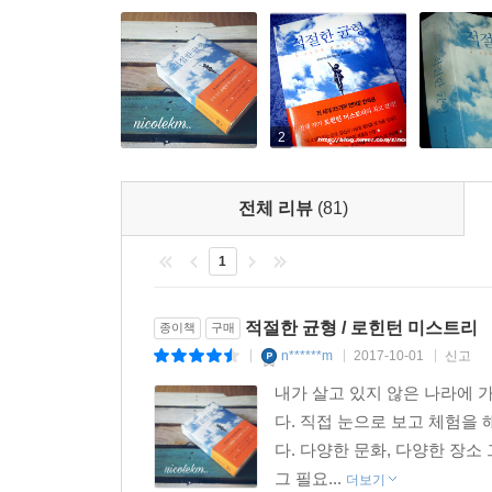
2
전체 리뷰
(81)
1
적절한 균형 / 로힌턴 미스트리
종이책
구매
n******m
2017-10-01
신고
|
|
|
내가 살고 있지 않은 나라에 
다. 직접 눈으로 보고 체험을
다. 다양한 문화, 다양한 장소
그 필요...
더보기