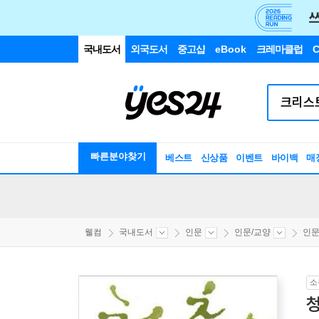
국내도서
외국도서
중고샵
eBook
크레마클럽
C
빠른분야찾기
베스트
신상품
이벤트
바이백
매
웰컴
국내도서
인문
인문/교양
인
소