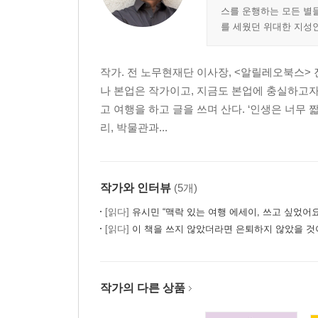
스를 운행하는 모든 별
7. 어떤 곳에도 속할 수 없는 개인의 욕망 : 최인훈,
를 세웠던 위대한 지성인
- 대한민국의 민족사적 정통성
- 소문뿐인 혁명
- 주사파, 1980년대의 이명준
작가. 전 노무현재단 이사장, <알릴레오북스> 
- 열정 없는 삶을 거부하다
나 본업은 작가이고, 지금도 본업에 충실하고자
고 여행을 하고 글을 쓰며 산다. ‘인생은 너무 
8. 권력투쟁의 빛과 그림자 : 사마천, 『사기』
리, 박물관과...
- 사기의 주인공, 한고조 유방
- 지식인 사마천의 울분
- 새 시대는 새로운 사람을 부른다
작가와 인터뷰
(5개)
- 권력의 광휘, 인간의 비극
[읽다]
유시민 “맥락 있는 여행 에세이, 쓰고 싶었어요
- 정치의 위대함을 생각한다
[읽다]
이 책을 쓰지 않았더라면 은퇴하지 않았을 것이
9. 슬픔도 힘이 될까 : 솔제니친, 『이반 데니소비
- 존엄을 빼앗긴 사람의 지극히 평범한 하루
작가의 다른 상품
- 슬픔과 노여움의 미학
- 이반 데니소비치 탄생의 비밀