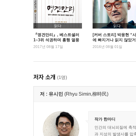
4. 불평등은 불가피한 자연법칙인가: 맬서스, 『인
- 냉혹하고 기괴한 천재, 맬서스
- 자선은 사회악이다
- 재산권과 생존권
읽다
읽다
- 편견은 천재의 눈도 가린다
『명견만리』, 베스트셀러
[커버 스토리] 박웅현 “
1~3위 석권하며 흥행 열풍
에 빠지거나 읽지 않았거
나”
2017년 08월 17일
2016년 08월 01일
5. 삶이 그대를 속일지라도 : 푸시킨, 『대위의 딸』
- 로맨스를 빙자한 정치소설
- 유쾌한 반란의 소묘
- 얼어붙은 땅에서 꽃이 피다
저자 소개
(1명)
- 위대한 시인의 허무한 죽음
저 :
유시민
(Rhyu Simin,柳時民)
6. 진정한 보수주의자를 만나다 : 맹자, 『맹자』
- 역성혁명론을 만나다
- 백성이 가장 귀하다
- 아름다운 보수주의자, 맹자의 재발견
작가 한마디
- 대장부는 의를 위하여 생을 버린다
인간의 대뇌피질에 축적
과 지성의 발생사를 압