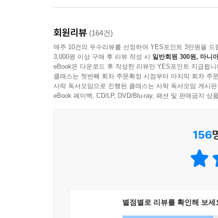
어느 순간 같이 걸었던 사람들이 주변에서 사라지고,
회원리뷰
어디에서 어긋난 것인지 찾아내야 하는 지금, 유
(164건)
책들, 갈림길과 장애물이 나타날 때마다 도움을 받았
매주 10건의 우수리뷰를 선정하여 YES포인트 3만원을 드
3,000원 이상 구매 후 리뷰 작성 시
일반회원 300원, 마니아
아버지의 서재에서 발견했던 『죄와 벌』, 지하서
eBook은 다운로드 후 작성한 리뷰만 YES포인트 지급됩니
다른 모습으로 다가와, 깊은 곳에서부터 마음을 뒤
클래스는 첫번째 회차 주문확정 시점부터 마지막 회차 주문
물음들도 발견한다.
사락 독서모임으로 진행된 클래스는 사락 독서모임 게시판
eBook 페이백, CD/LP, DVD/Blu-ray, 패션 및 판매금
나와 1억 명이 함께 읽는 위대한 독서기
156
유시민이 집어든 14권의 책은 비단 한 개인의 추억
시절에 맞선 한국의 청년들이 읽었던 책들이다. 무
책이며, 인류의 ‘생각의 역사'가 담겨, 100년 
존재일까" “내 머리로 생각한다는 것은 과연 무엇일
왜 우리는 지금 그 책들을 다시 꺼내 읽어야 하는
흔들고, 한 사회를 무너뜨리기도 했던 ‘한 권의 책', 
별점별로 리뷰를 확인해 보세