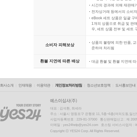
시간의 경과에 의해 재판매가
전자상거래 등에서의 소비자
eBook 세트 상품은 일괄 
1개의 상품으로 취급 및 판매
우, 세트 상품 전부 및 세트
상품의 불량에 의한 반품, 교
소비자 피해보상
준하여 처리됨
환불 지연에 따른 배상
대금 환불 및 환불 지연에 
회사소개
인재채용
이용약관
개인정보처리방침
청소년보호정책
도서홍보안내
대표 : 김석환, 최세라
주소 : 서울시 영등포구 은행로 11, 5층~6층(여의도동,일신
사업자등록번호 : 229-81-37000 통신판매업신고 : 제 200
이메일 : yes24help@yes24.com 호스팅 서비스사업자 :
Copyright ⓒ YES24 Corp. All Rights Reserved.