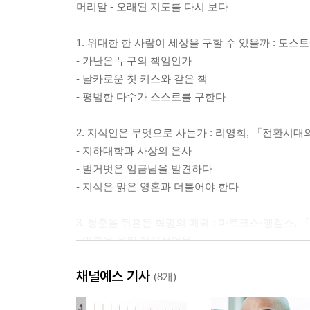
머리말 - 오래된 지도를 다시 보다
1. 위대한 한 사람이 세상을 구할 수 있을까 : 도스
- 가난은 누구의 책임인가
- 날카로운 첫 키스와 같은 책
- 평범한 다수가 스스로를 구한다
2. 지식인은 무엇으로 사는가 : 리영희, 『전환시대
- 지하대학과 사상의 은사
- 벌거벗은 임금님을 발견하다
- 지식은 맑은 영혼과 더불어야 한다
3. 청춘을 뒤흔든 혁명의 매력 : 마르크스·엥겔스,
- 영혼을 울린 정치선언문
- 박제된 혁명교과서의 비애
채널예스 기사
- 역사에는 종말이 없다
(8개)