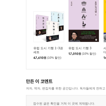
- 노동하는 인간은 아름답다
10. 인간은 이기적인 존재인가 : 다윈, 『종의 기원
- 해설을 먼저 읽어야 할 고전
- 다윈과 월리스, 진화론의 동시발견
- 다윈주의는 진보의 적인가
- 이타적 인간의 가능성
유럽 도시 기행 1~3권
유럽 도시 기행 3
세트
11. 우리는 왜 부자가 되려 하는가 : 베블런 『유
17,010
원
(10% 할인)
47,610
원
(10% 할인)
1
- 부富는 그 자체가 목적이다
- 사적 소유라는 야만적 문화
- 일부러 낭비하는 사람들
- 지구상에서 가장 고독했던 경제학자
만든 이 코멘트
- 인간은 누구나 보수적이다
저자, 역자, 편집자를 위한 공간입니다. 독자들에게 전하고
12. 문명이 발전해도 빈곤이 사라지지 않는 이유 : 
- 뉴욕에 재림한 리카도
접수된 글은 확인을 거쳐 이 곳에 게재됩니다.