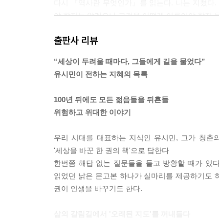
다시 『역사란 무엇인가』를 읽는다. 나는 지쳤다. 
야 할지는 알겠으나 그것을 어떻게 이루어야 할지 
--- 역사의 진보를 믿어도 될까 : 카, 『역사란 무
출판사 리뷰
좋은 책은 그 자체가 기적이다. 『사기』를 읽을 때
“세상이 두려울 때마다, 그들에게 길을 물었다”
각은 60년 전 해방공간으로 시간여행을 하고 4.1
유시민이 전하는 지혜의 목록
으면서 시인 뿌쉬낀의 자유를 향한 목마름을 함께 나
100년 뒤에도 모든 젊음들을 뒤흔들
--- 『후기 : 위대한 유산에 대한 감사』 중에서
위험하고 위대한 이야기
우리 시대를 대표하는 지식인 유시민, 그가 청춘
'세상을 바꾼 한 권의 책'으로 답한다
한번쯤 해답 없는 질문들을 들고 방황할 때가 있다.
읽었던 낡은 문고본 하나가 실마리를 제공하기도 하
권이 인생을 바꾸기도 한다.
삶의 갈림길에서 '오래된 지도'를 꺼내들다