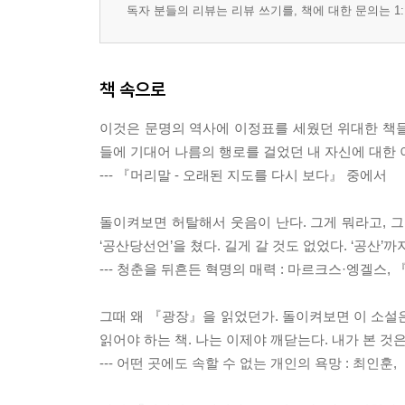
- 꿈을 일깨우는 성자聖者의 책
독자 분들의 리뷰는 리뷰 쓰기를, 책에 대한 문의는 1:
- 타인을 일깨우는 영혼의 외침
13. 내 생각은 정말 내 생각일까 : 뵐, 『카타리나
책 속으로
- 보이는 것과 진실의 거리
- 명예 살인
이것은 문명의 역사에 이정표를 세웠던 위대한 책들에
- 68혁명과 극우 언론
들에 기대어 나름의 행로를 걸었던 내 자신에 대한
- 언론의 자유는 누구를 위한 것인가
--- 『머리말 - 오래된 지도를 다시 보다』 중에서
14. 역사의 진보를 믿어도 될까 : 카, 『역사란 무
돌이켜보면 허탈해서 웃음이 난다. 그게 뭐라고, 그
- 랑케를 떠나 카에게로
‘공산당선언’을 쳤다. 길게 갈 것도 없었다. ‘공산’
- 회의의 미로에 빠지다
--- 청춘을 뒤흔든 혁명의 매력 : 마르크스·엥겔스,
- 식자우환識字憂患
- 진보주의자를 위한 격려와 위로
그때 왜 『광장』을 읽었던가. 돌이켜보면 이 소설
읽어야 하는 책. 나는 이제야 깨닫는다. 내가 본 
후기 : 위대한 유산에 대한 감사
--- 어떤 곳에도 속할 수 없는 개인의 욕망 : 최인훈