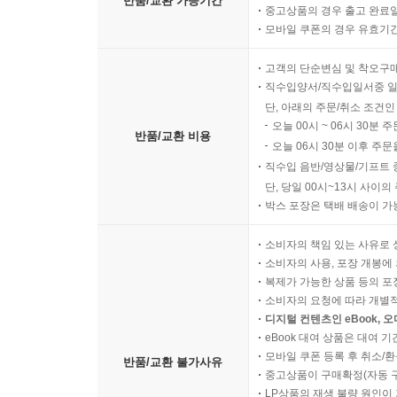
반품/교환 가능기간
중고상품의 경우 출고 완료일
모바일 쿠폰의 경우 유효기간(
고객의 단순변심 및 착오구
직수입양서/직수입일서중 일
단, 아래의 주문/취소 조건인
오늘 00시 ~ 06시 30분 
반품/교환 비용
오늘 06시 30분 이후 주문
직수입 음반/영상물/기프트 
단, 당일 00시~13시 사이
박스 포장은 택배 배송이 가
소비자의 책임 있는 사유로 
소비자의 사용, 포장 개봉에 
복제가 가능한 상품 등의 포장을 
소비자의 요청에 따라 개별
디지털 컨텐츠인 eBook, 
eBook 대여 상품은 대여 기
모바일 쿠폰 등록 후 취소/환
반품/교환 불가사유
중고상품이 구매확정(자동 
LP상품의 재생 불량 원인이 기