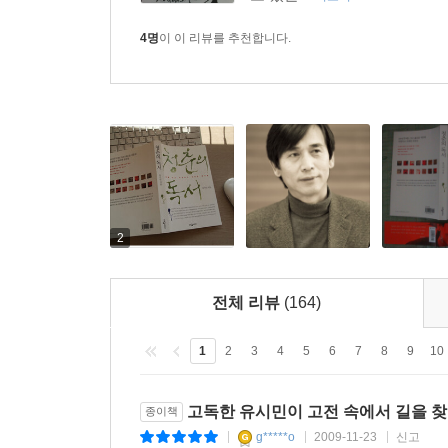
4명
이 이 리뷰를 추천합니다.
2
전체 리뷰
(164)
1
2
3
4
5
6
7
8
9
10
고독한 유시민이 고전 속에서 길을 
종이책
g*****o
2009-11-23
신고
|
|
|