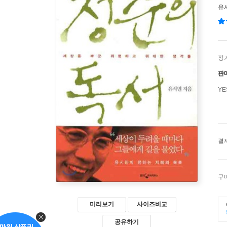
유
정
판
Y
결
구
미리보기
사이즈비교
공유하기