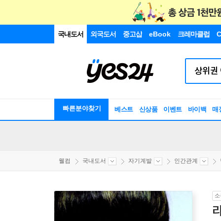
국내도서
외국도서
중고샵
eBook
크레마클럽
C
빠른분야찾기
베스트
신상품
이벤트
바이백
매
웰컴
국내도서
자기계발
인간관계
소