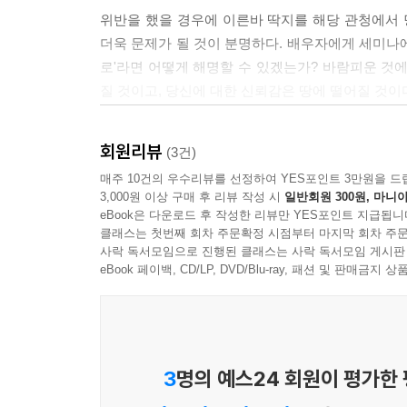
위반을 했을 경우에 이른바 딱지를 해당 관청에서 
더욱 문제가 될 것이 분명하다. 배우자에게 세미나에
로'라면 어떻게 해명할 수 있겠는가? 바람피운 것
질 것이고, 당신에 대한 신뢰감은 땅에 떨어질 것이
감시를 당할 수도 있다. 그렇게 때문에 애인과의 밀
회원리뷰
(3건)
--- pp.153-154
매주 10건의 우수리뷰를 선정하여 YES포인트 3만원을 드
다행히 옷에 아무런 흔적이 남지 않았더라도, 문제가
3,000원 이상 구매 후 리뷰 작성 시
일반회원 300원, 마니아
eBook은 다운로드 후 작성한 리뷰만 YES포인트 지급됩니
신의 배우자는 적지 않은 시간 동안 당신과 살을 맞
클래스는 첫번째 회차 주문확정 시점부터 마지막 회차 주문
가? 당신을 유혹하던 은밀한 향기가 덫이 될 수 있
사락 독서모임으로 진행된 클래스는 사락 독서모임 게시판
eBook 페이백, CD/LP, DVD/Blu-ray, 패션 및 판매금
숯은 강한 냄새를 빨아들이는 데 다시 없이 좋다. 차
하는 스프레이용 탈취제도 준비해 두면 이럴 때 유용하
냄새까지도 담배 연기에 찌들 수 있을 만큼 담배 
에 가서 고기로 떨어진 기력을 채우고, 냄새를 제
3
명의 예스24 회원이 평가한
--- p.83