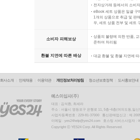
전자상거래 등에서의 소비자
eBook 세트 상품은 일괄 
1개의 상품으로 취급 및 판매
우, 세트 상품 전부 및 세트
상품의 불량에 의한 반품, 교
소비자 피해보상
준하여 처리됨
환불 지연에 따른 배상
대금 환불 및 환불 지연에 
회사소개
인재채용
이용약관
개인정보처리방침
청소년보호정책
도서홍보안내
대표 : 김석환, 최세라
주소 : 서울시 영등포구 은행로 11, 5층~6층(여의도동,일신
사업자등록번호 : 229-81-37000 통신판매업신고 : 제 200
이메일 : yes24help@yes24.com 호스팅 서비스사업자 :
Copyright ⓒ YES24 Corp. All Rights Reserved.