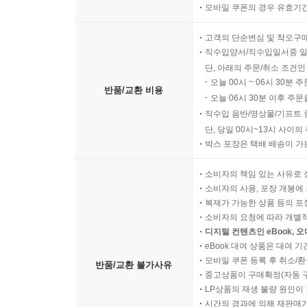
모바일 쿠폰의 경우 유효기간(
고객의 단순변심 및 착오구
직수입양서/직수입일서중 일
단, 아래의 주문/취소 조건인
오늘 00시 ~ 06시 30분 
반품/교환 비용
오늘 06시 30분 이후 주문
직수입 음반/영상물/기프트 
단, 당일 00시~13시 사이
박스 포장은 택배 배송이 가
소비자의 책임 있는 사유로 
소비자의 사용, 포장 개봉에 
복제가 가능한 상품 등의 포장을 
소비자의 요청에 따라 개별
디지털 컨텐츠인 eBook, 
eBook 대여 상품은 대여 기
모바일 쿠폰 등록 후 취소/환
반품/교환 불가사유
중고상품이 구매확정(자동 
LP상품의 재생 불량 원인이 기
시간의 경과에 의해 재판매가