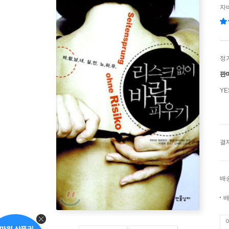
자비
정
판
Y
결
배
배