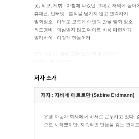
옷, 외모, 체취 - 아침에 나갔던 그대로 저녁에 들어
휴대폰, 인터넷 - 흔적을 남기지 않고 연락하기
밀회장소 - 아무도 모르게 애인과 만날 밀회 장소
외도경비 - 의심받지 않고 데이트 비용 마련하기
알리바이 - 이렇게 만들어라
3장 이별 | 아무런 고통 없이 관계 청산하기
감정이 풍부한 애인
이성적인 애인
저자 소개
섹스를 밝히는 애인
마지막 노하우 - 이 책을 어디에 숨기면 될까?
저자 : 자비네 에르트만 (Sabine Erdmann)
맺음말 - 쿨리지 효과
유명 자동차 회사에서 비서로 근무하고 있다. 결
으로 시작했지만, 지속적인 만남을 갖는 관계도 