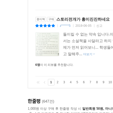
스토리전개가 흥미진진하네요
종이책
구매
z******5
2019-06-05
신고
|
|
|
돌이킬 수 없는 약속 입니다.
서는 소설책을 사달라고 하지 
제가 먼저 읽어보니... 학생
고 말해주...
더보기
6명
이 이 리뷰를 추천합니다.
1
2
3
4
5
6
7
8
9
10
한줄평
(647건)
1,000원 이상 구매 후 한줄평 작성 시
일반회원 50원, 마니