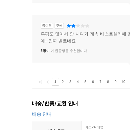
종이책
구매
혹평도 많아서 안 사다가 계속 베스트셀러에 
데.. 진짜 별로네요
5명
이 이 한줄평을 추천합니다.
1
2
3
4
5
6
7
8
9
10
배송/반품/교환 안내
배송 안내
예스24 배송