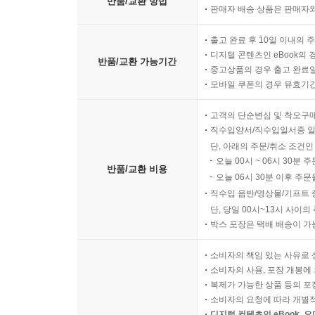
반품/교환 방법
판매자 배송 상품은 판매자와
출고 완료 후 10일 이내의 
디지털 콘텐츠인 eBook의 
반품/교환 가능기간
중고상품의 경우 출고 완료일
모바일 쿠폰의 경우 유효기간(
고객의 단순변심 및 착오구
직수입양서/직수입일서중 일
단, 아래의 주문/취소 조건인
오늘 00시 ~ 06시 30분 
반품/교환 비용
오늘 06시 30분 이후 주문
직수입 음반/영상물/기프트 
단, 당일 00시~13시 사이
박스 포장은 택배 배송이 가
소비자의 책임 있는 사유로 
소비자의 사용, 포장 개봉에 
복제가 가능한 상품 등의 포장을 
소비자의 요청에 따라 개별
디지털 컨텐츠인 eBook, 