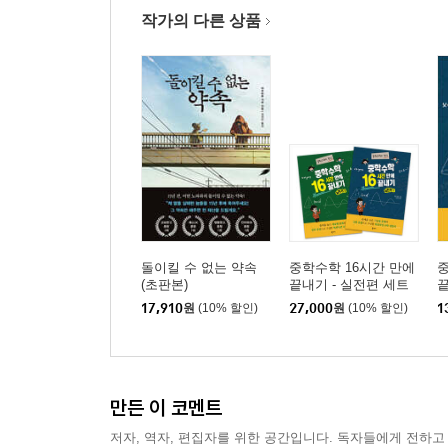
작가의 다른 상품
돌이킬 수 없는 약속
중학수학 16시간 만에
중
(초판본)
끝내기 - 실전편 세트
끝
17,910
원
(10% 할인)
27,000
원
(10% 할인)
1
만든 이 코멘트
저자, 역자, 편집자를 위한 공간입니다. 독자들에게 전하고