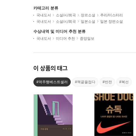
카테고리 분류
국내도서
소설/시/희곡
장르소설
추리/미스터리
국내도서
소설/시/희곡
일본소설
일본 장편소설
수상내역 및 미디어 추천 분류
국내도서
미디어 추천
중앙일보
이 상품의 태그
#역주행베스트셀러
#책끝을접다
#반전
#복선