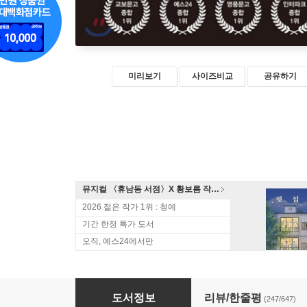
미리보기
사이즈비교
공유하기
뮤지컬 〈휴남동 서점〉X 황보름 작가 북토크
2026 젊은 작가 1위 : 청예
기간 한정 특가 도서
오직, 예스24에서만
돌이킬 수 없는 약속
도서정보
리뷰/한줄평
(247/647)