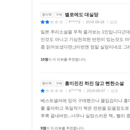
별로에도 대실망
종이책
구매
f******2
2018-08-28
신고
|
|
|
일본 추리소설을 무척 즐겨보는 1인입니다근데
인것도 아니고 기상천외한 반전이 있는것도 아
좀 읽어보셨다면;;)이번엔 정말 실망이네요 그래서
10명
이 이 리뷰를 추천합니다.
흥미진진 하진 않고 뻔한소설
종이책
구매
s******0
2018-08-07
신고
|
|
|
베스트셀러에 있어 구매했으나 몰입감이나 흥미
를 좋아하고 독일작가 책은 전편을 읽을정도로 좋
루룩 끝내버린...너무나 실망스러운 책.. 빨리
9명
이 이 리뷰를 추천합니다.