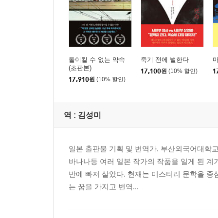
돌이킬 수 없는 약속
죽기 전에 벌한다
(초판본)
17,100
원
(10% 할인)
1
17,910
원
(10% 할인)
역 :
김성미
일본 출판물 기획 및 번역가. 부산외국어대학교
바나나등 여러 일본 작가의 작품을 일게 된 계기
반에 빠져 살았다. 현재는 미스터리 문학을 중
는 꿈을 가지고 번역...