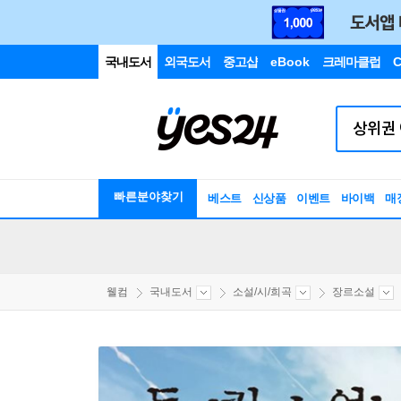
국내도서
외국도서
중고샵
eBook
크레마클럽
C
빠른분야찾기
베스트
신상품
이벤트
바이백
매
웰컴
국내도서
소설/시/희곡
장르소설