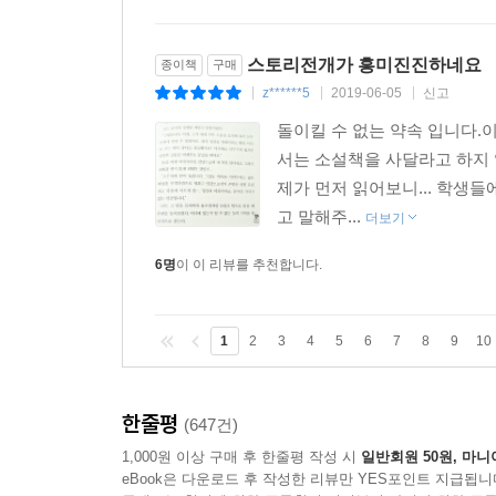
스토리전개가 흥미진진하네요
종이책
구매
z******5
2019-06-05
신고
|
|
|
돌이킬 수 없는 약속 입니다.
서는 소설책을 사달라고 하지 
제가 먼저 읽어보니... 학생
고 말해주...
더보기
6명
이 이 리뷰를 추천합니다.
1
2
3
4
5
6
7
8
9
10
한줄평
(647건)
1,000원 이상 구매 후 한줄평 작성 시
일반회원 50원, 마니
eBook은 다운로드 후 작성한 리뷰만 YES포인트 지급됩니