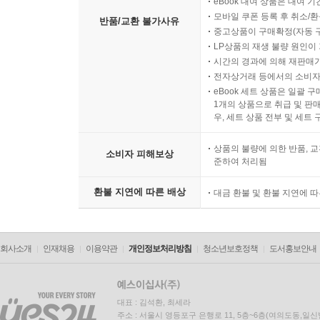
eBook 대여 상품은 대여 기
모바일 쿠폰 등록 후 취소/환
반품/교환 불가사유
중고상품이 구매확정(자동 
LP상품의 재생 불량 원인이 기
시간의 경과에 의해 재판매가
전자상거래 등에서의 소비자
eBook 세트 상품은 일괄 
1개의 상품으로 취급 및 판매
우, 세트 상품 전부 및 세트
상품의 불량에 의한 반품, 교
소비자 피해보상
준하여 처리됨
환불 지연에 따른 배상
대금 환불 및 환불 지연에 
회사소개
인재채용
이용약관
개인정보처리방침
청소년보호정책
도서홍보안내
대표 : 김석환, 최세라
주소 : 서울시 영등포구 은행로 11, 5층~6층(여의도동,일신