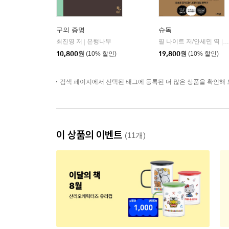
구의 증명
슈독
최진영 저
은행나무
필 나이트 저/안세민 역
|
|
10,800
원
(10% 할인)
19,800
원
(10% 할인)
검색 페이지에서 선택된 태그에 등록된 더 많은 상품을 확인해 
이 상품의 이벤트
(11개)