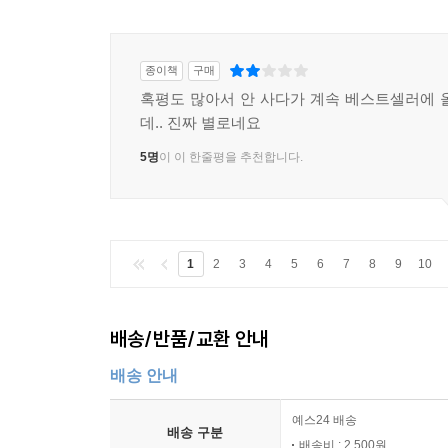
종이책
구매
혹평도 많아서 안 사다가 계속 베스트셀러에 
데.. 진짜 별로네요
5명
이 이 한줄평을 추천합니다.
1
2
3
4
5
6
7
8
9
10
배송/반품/교환 안내
배송 안내
예스24 배송
배송 구분
배송비 : 2,500원