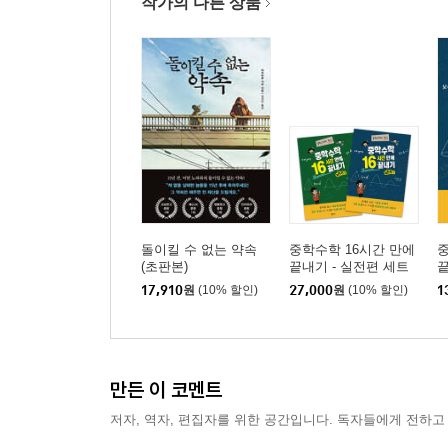
작가의 다른 상품
돌이킬 수 없는 약속
중학수학 16시간 만에
중
(초판본)
끝내기 - 실전편 세트
끝
17,910
원
(10% 할인)
27,000
원
(10% 할인)
1
만든 이 코멘트
저자, 역자, 편집자를 위한 공간입니다. 독자들에게 전하고