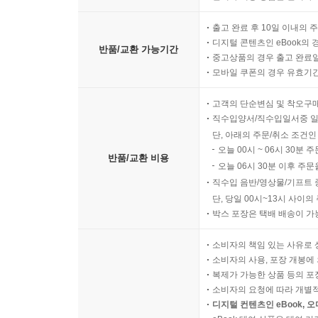
출고 완료 후 10일 이내의 
디지털 콘텐츠인 eBook의 
반품/교환 가능기간
중고상품의 경우 출고 완료일
모바일 쿠폰의 경우 유효기간(
고객의 단순변심 및 착오구
직수입양서/직수입일서중 일
단, 아래의 주문/취소 조건인
오늘 00시 ~ 06시 30분 
반품/교환 비용
오늘 06시 30분 이후 주문
직수입 음반/영상물/기프트 
단, 당일 00시~13시 사이
박스 포장은 택배 배송이 가
소비자의 책임 있는 사유로 
소비자의 사용, 포장 개봉에 
복제가 가능한 상품 등의 포장을 
소비자의 요청에 따라 개별
디지털 컨텐츠인 eBook, 