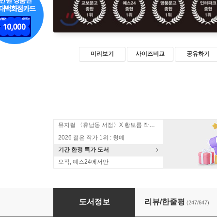
미리보기
사이즈비교
공유하기
뮤지컬 〈휴남동 서점〉X 황보름 작가 북토크
2026 젊은 작가 1위 : 청예
기간 한정 특가 도서
오직, 예스24에서만
돌이킬 수 없는 약속
도서정보
리뷰/한줄평
(247/647)