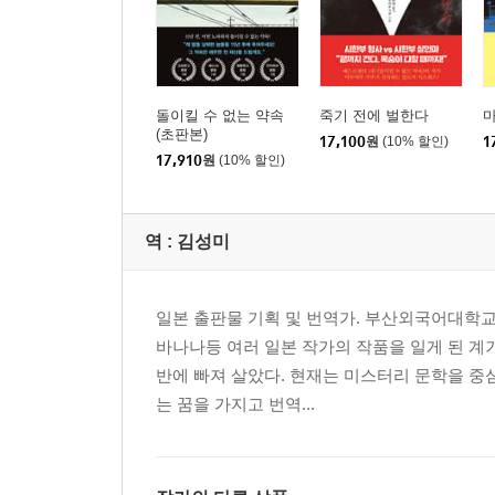
돌이킬 수 없는 약속
죽기 전에 벌한다
(초판본)
17,100
원
(10% 할인)
1
17,910
원
(10% 할인)
역 :
김성미
일본 출판물 기획 및 번역가. 부산외국어대학교
바나나등 여러 일본 작가의 작품을 일게 된 계기
반에 빠져 살았다. 현재는 미스터리 문학을 중
는 꿈을 가지고 번역...