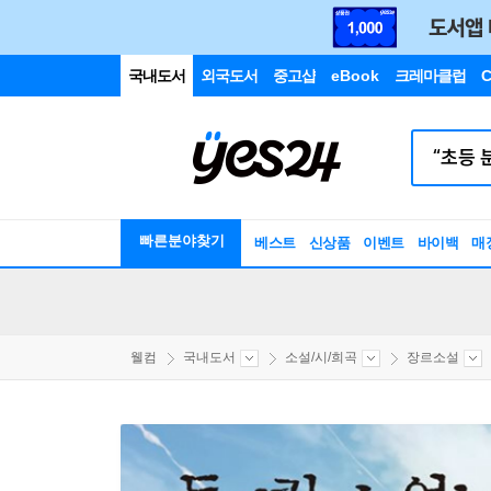
국내도서
외국도서
중고샵
eBook
크레마클럽
C
빠른분야찾기
베스트
신상품
이벤트
바이백
매
웰컴
국내도서
소설/시/희곡
장르소설