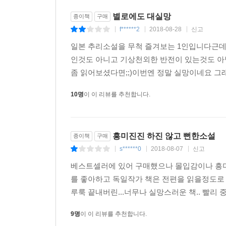
별로에도 대실망
종이책
구매
f******2
2018-08-28
신고
|
|
|
일본 추리소설을 무척 즐겨보는 1인입니다근데
인것도 아니고 기상천외한 반전이 있는것도 아
좀 읽어보셨다면;;)이번엔 정말 실망이네요 그래서
10명
이 이 리뷰를 추천합니다.
흥미진진 하진 않고 뻔한소설
종이책
구매
s******0
2018-08-07
신고
|
|
|
베스트셀러에 있어 구매했으나 몰입감이나 흥미
를 좋아하고 독일작가 책은 전편을 읽을정도로 좋
루룩 끝내버린...너무나 실망스러운 책.. 빨리
9명
이 이 리뷰를 추천합니다.