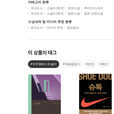
카테고리 분류
국내도서
소설/시/희곡
장르소설
추리/미스터리
국내도서
소설/시/희곡
일본소설
일본 장편소설
수상내역 및 미디어 추천 분류
국내도서
미디어 추천
중앙일보
이 상품의 태그
#역주행베스트셀러
#책끝을접다
#반전
#복선