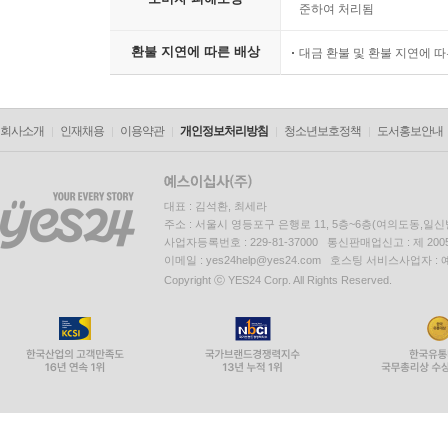
준하여 처리됨
환불 지연에 따른 배상
대금 환불 및 환불 지연에 
회사소개
인재채용
이용약관
개인정보처리방침
청소년보호정책
도서홍보안내
대표 : 김석환, 최세라
주소 : 서울시 영등포구 은행로 11, 5층~6층(여의도동,일신
사업자등록번호 : 229-81-37000 통신판매업신고 : 제 200
이메일 : yes24help@yes24.com 호스팅 서비스사업자 :
Copyright ⓒ YES24 Corp. All Rights Reserved.