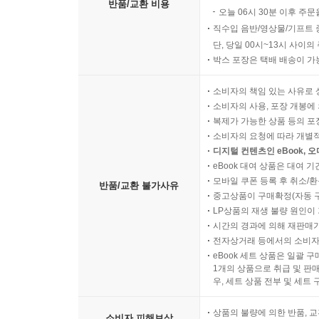
반품/교환 비용
오늘 06시 30분 이후 주문
직수입 음반/영상물/기프트 
단, 당일 00시~13시 사이
박스 포장은 택배 배송이 가
소비자의 책임 있는 사유로 
소비자의 사용, 포장 개봉에 
복제가 가능한 상품 등의 포장을 
소비자의 요청에 따라 개별
디지털 컨텐츠인 eBook, 
eBook 대여 상품은 대여 기
모바일 쿠폰 등록 후 취소/환
반품/교환 불가사유
중고상품이 구매확정(자동 
LP상품의 재생 불량 원인이 기
시간의 경과에 의해 재판매가
전자상거래 등에서의 소비자
eBook 세트 상품은 일괄 
1개의 상품으로 취급 및 판매
우, 세트 상품 전부 및 세트
상품의 불량에 의한 반품, 교
소비자 피해보상