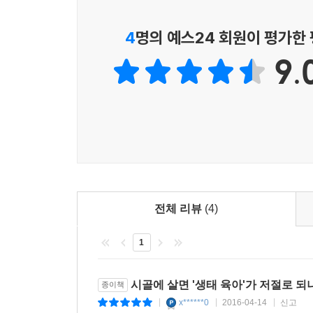
저자의 우려대로 생태교육이 우리 교육현장에서 자
4
명의 예스24 회원이 평가한
효율의 이데올로기가 강하게 도입되다보니 “명문
9.
외쳐지고 있다. 이에 더해 고교서열화, 일제고
‘바담풍’의 사례가 될 수도 있다는 저자의 우려는 괜
이에 저자는 한국과 비슷하게 경제를 운용하고 있는
넘고 오래 전에 굴뚝산업으로 국토의 황폐화를 경
거대한 생태 문제들은 그 근본 원인이 인간의 무
그들은 자연스럽게 자신의 생활환경을 생태교육의 
어린이들이 ‘그린 섬(Green thumb)’이라는 
자신이 사는 아파트의 평수를 대며 ‘평수놀이’를 하
그리하여 저자는 한국의 교육과정에서 생태교육이 
전체 리뷰
(4)
제시한다. 즉 초등학교, 중학교, 고등학생들에 적합
1
초등학생 시절엔 생태계가 우리의 삶과 관련 있음
되고 아닌지를 분별할 지혜를 갖춰야 하며, 고등학
이를 각각 교육과정별로 나누어 2장부터 5장까지 
시골에 살면 '생태 육아'가 저절로 되
종이책
x******0
2016-04-14
신고
|
|
|