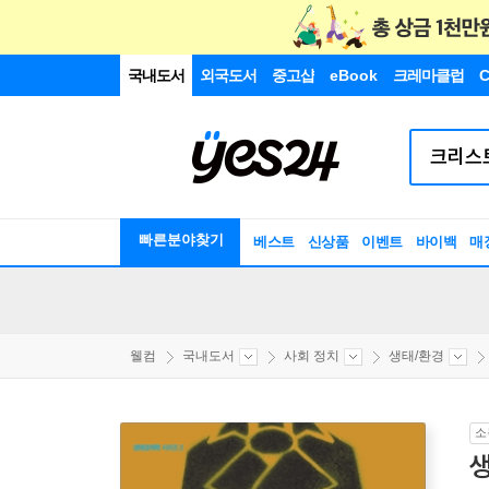
국내도서
외국도서
중고샵
eBook
크레마클럽
C
빠른분야찾기
베스트
신상품
이벤트
바이백
매
웰컴
국내도서
사회 정치
생태/환경
소