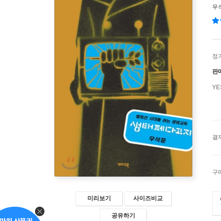
우
정
판
Y
결
구
미리보기
사이즈비교
공유하기