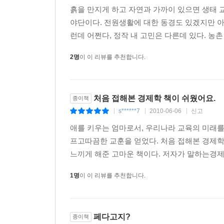
십대들의 용기 있는 선택, 문화생산자로 살기!
흙을 만지게 하고 자연과 가까이 있으면 생태 교
야단이다. 전원생활에 대한 동경도 있겠지만 
저자는 이 책의 말미에서 곧 사회로 진출할 고등학생에게
런데 어쩐다, 정작 내 고민은 다른데 있다. 농
응축한 구호다. 저자는 한국 경제를 ‘경제 신권
무비판적으로 익히는 상황을 우려한다. 이런 상황
2명
이 이 리뷰를 추천합니다.
“자원과 물질의 소비를 줄이면서도 경제활동이 가능할 수 
그들 중 30%가 매해 문화생산자로 살아갈 용기를 
저자의 문화생산에 대한 주장은 문화의 역할을 환
처음 접해본 경제학 책이 쉬웠어요.
종이책
사회에 대한 경고를 담고 있다는 측면에서 생활
s******7
2010-06-06
신고
|
|
|
욕구불만이 더욱 쌓여가는 풍토에서 ‘소유’를 넘어 ‘
애를 키우는 엄마로서, 우리나라 교육의 미래
저자는 또한 농업을 일종의 사회적 가치로서 따져
프고따끔한 교훈을 얻었다. 처음 접해본 경제
이해해서는 다가올 생태 시대의 창의성과 상상력을
느끼게 해준 고마운 책이다. 저자가 말하는경제
과연 생태교육이 토건경제 시대의 콘크리트 더미에
1명
이 이 리뷰를 추천합니다.
중요한 키워드가 될 수 있을까. 저자는 현재 학
부탁하며 기성세대들이 ‘생태’와 ‘해방’, 두 가지 
생태교육이 탈토건 시대를 여는 데 없어서는 안 될 
페다고지?
종이책