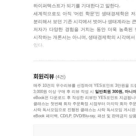
하이퍼텍스트가 되기를 기대한다고 말한다.
세계적으로도 아직 ‘어린 학문’인 생태경제학은 
분리해서 보던 기존 시각에서 벗어나 생태계라는 큰 
저자가 다양한 경험을 거치는 동안 더욱 농축된 
시작하는 개론서는 아니며, 생태경제학의 시각에서 현
있다.
『생태페다고지』는 저자가 대학에서 생태경제학을 
‘콘크리트주의’로 이름 짓고 이를 넘어설 대안경
회원리뷰
생태교육이 중요한 역할을 할 수 있을 것이라고 전망
(4건)
매주 10건의 우수리뷰를 선정하여 YES포인트 3만원을 드
3,000원 이상 구매 후 리뷰 작성 시
일반회원 300원, 마니아
우리가 동의할 수 있는 가장 기본적인 원칙은 생태경
eBook은 다운로드 후 작성한 리뷰만 YES포인트 지급됩니
수 있을까? (…) 사회경제적 전환과 교육이 서로
클래스는 첫번째 회차 주문확정 시점부터 마지막 회차 주문
경제 운용이라고 얘기할 수 있는 지금의 상황을 
사락 독서모임으로 진행된 클래스는 사락 독서모임 게시판
등장할 수 있을까? ‘바담풍’의 역설이 여기에서도 작동하
eBook 페이백, CD/LP, DVD/Blu-ray, 패션 및 판매금
청소년들에게 필요한 세 가지 덕목: 생태적 감수성,