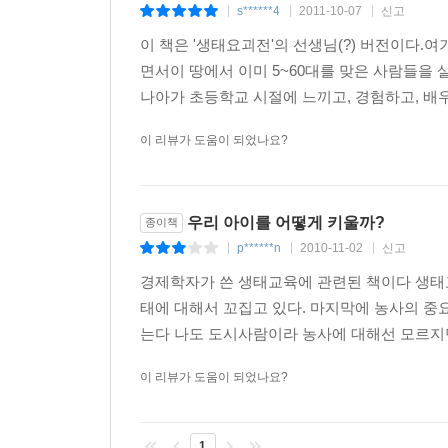
s******4
2011-10-07
신고
|
|
|
한국에는 그동안 수많은 사교육 전문가들이 등장했다. 
이 책은 '생태요괴전'의 선생님(?) 버전이다.
읽었거나, 적어도 이런 단어가 있다는 것을 알고 
면서이 땅에서 이미 5~60대를 맞은 사람들을
교육이라는 의미에서의 해방과는 거리가 멀다. 어디
나아가 초등학교 시절에 느끼고, 경험하고, 배우
통해 해결될 것이라는 희망이 있다. (…)
돌아온 페다고지와 함께 우리는 우리가 아직 가보지
이 리뷰가 도움이 되었나요?
한국 교육에 대해 가졌던 희망적 사유의 결론이다.
페다고지가 복귀할 때가 되지 않았나? 이번에는 생태페다
우리 아이를 어떻게 키울까?
종이책
p******n
2010-11-02
신고
|
|
|
경제학자가 쓴 생태교육에 관련된 책이다 생태
태에 대해서 꼬집고 있다. 마지막에 농사의 중
는다 나도 도시사람이라 농사에 대해선 모르지만
이 리뷰가 도움이 되었나요?
1