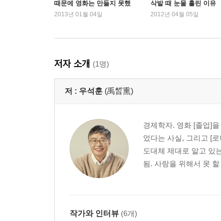
때문에 영화는 만들지 못했
삭발 때 눈물 흘린 이유
시원과 연결의 생태적 감수성
지만…” - 우석훈
는…” – 김미화가 본 우
2013년 01월 04일
2012년 04월 05일
다양성의 감수성
공생과 마을의 감수성
초등학교에 농업 프로그램을 접목시킬 수는 없을까
생태적으로 안전한 학교
저자 소개
(1명)
4장 생태적 지혜 : 중학생에게 필요한 것
저 :
우석훈
(禹晳熏)
열세 살 소녀, 성인이 되기 시작하다
생태와 환경의 차이
생산의 한계와 제로 성장론
경제학자. 영화 [졸업]
재생가능한 것과 재생가능하지 않은 것
었다는 사실, 그리고 [
수용능력과 복원성의 문제
도대체 제대로 알고 있는
순환성과 전생애 접근
됨. 사랑을 위해서 못 할
총량 효과, 분산과 집중
지속가능성과 ‘우리들의 최선’
생태적 지혜에서 생태적 즐거움으로 : 중학교 교사
작가와 인터뷰
(6개)