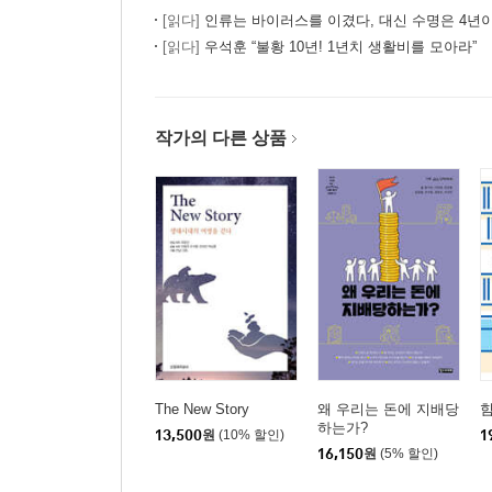
5장 생태적 용기 : 고등학생에게 필요한 것
[읽다]
인류는 바이러스를 이겼다, 대신 수명은 4년
왜 지금 용기를 얘기하는가?
[읽다]
우석훈 “불황 10년! 1년치 생활비를 모아라”
생태적 소비와 소비자 주권
청정 생산과 기업을 보는 눈
생태적 노동과 즐거운 삶
작가의 다른 상품
공간과 장소
농업―심층 생태주의와 표피 생태주의
생태와 문화 생산자
월드 피스 그리고 폭력의 문제
생태적 경제인의 지혜, 용기 그리고 연대
뒤에서 5등들을 위한 연가 : 고등학교 선생님들에게
6장 생태와 교육의 공진화를 위하여
왜 공진화인가?
욕망을 재생산할 것인가?
The New Story
왜 우리는 돈에 지배당
힘
하는가?
공교육의 바깥에서 : 대안교육에서 생태교육의 의미
13,500
원
(10% 할인)
1
16,150
원
(5% 할인)
대치동 맘과 슈퍼 맘의 차이
페다고지의 복귀