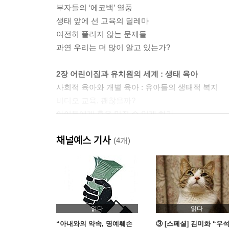
부자들의 ‘에코백’ 열풍
생태 앞에 선 교육의 딜레마
여전히 풀리지 않는 문제들
과연 우리는 더 많이 알고 있는가?
2장 어린이집과 유치원의 세계 : 생태 육아
사회적 육아와 개별 육아 : 유아들의 생태적 복지
비디오 교육, 괜찮을까?
아이들에게 흙을 만질 수 있게 하라
아토피 센터는 어떤가
채널예스 기사
생태 에티켓, 생태는 손 씻는 것과 같다
(4개)
다음 세대의 생태적 안전성을 위해
3장 생태적 감수성 : 초등학생에게 필요한 것
우리가 상상할 수 있는 생태 교육의 단계
도시에서 자라는 아이들
읽다
읽다
감수성은 상상력의 원천
“아내와의 약속, 명예훼손
③ [스페셜] 김미화 “우