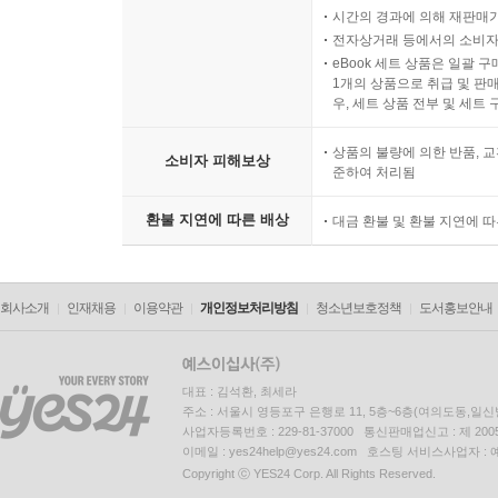
시간의 경과에 의해 재판매가
전자상거래 등에서의 소비자
eBook 세트 상품은 일괄 
1개의 상품으로 취급 및 판매
우, 세트 상품 전부 및 세트
상품의 불량에 의한 반품, 교
소비자 피해보상
준하여 처리됨
환불 지연에 따른 배상
대금 환불 및 환불 지연에 
회사소개
인재채용
이용약관
개인정보처리방침
청소년보호정책
도서홍보안내
대표 : 김석환, 최세라
주소 : 서울시 영등포구 은행로 11, 5층~6층(여의도동,일신
사업자등록번호 : 229-81-37000 통신판매업신고 : 제 200
이메일 : yes24help@yes24.com 호스팅 서비스사업자 :
Copyright ⓒ YES24 Corp. All Rights Reserved.