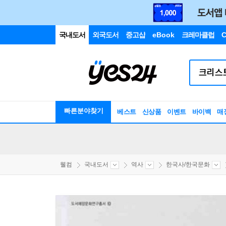
국내도서
외국도서
중고샵
eBook
크레마클럽
C
빠른분야찾기
베스트
신상품
이벤트
바이백
매
웰컴
국내도서
역사
한국사/한국문화