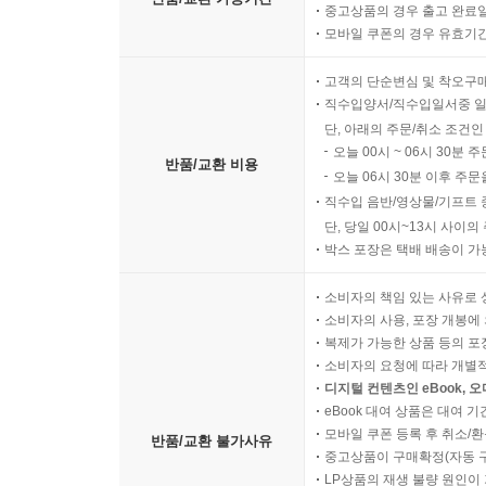
중고상품의 경우 출고 완료일
모바일 쿠폰의 경우 유효기간(
고객의 단순변심 및 착오구
직수입양서/직수입일서중 일
단, 아래의 주문/취소 조건인
오늘 00시 ~ 06시 30분 
반품/교환 비용
오늘 06시 30분 이후 주문
직수입 음반/영상물/기프트 
단, 당일 00시~13시 사이
박스 포장은 택배 배송이 가
소비자의 책임 있는 사유로 
소비자의 사용, 포장 개봉에 
복제가 가능한 상품 등의 포장을 
소비자의 요청에 따라 개별
디지털 컨텐츠인 eBook, 
eBook 대여 상품은 대여 기
모바일 쿠폰 등록 후 취소/환
반품/교환 불가사유
중고상품이 구매확정(자동 
LP상품의 재생 불량 원인이 기