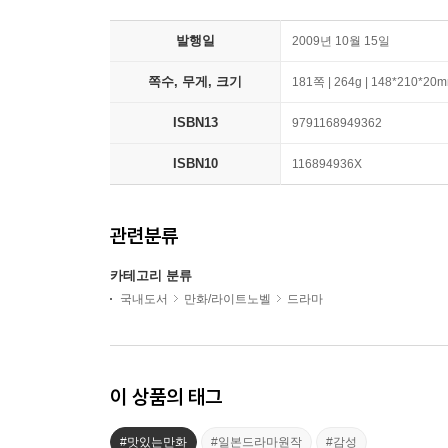
발행일
2009년 10월 15일
쪽수, 무게, 크기
181쪽 | 264g | 148*210*20
ISBN13
9791168949362
ISBN10
116894936X
관련분류
카테고리 분류
국내도서
만화/라이트노벨
드라마
이 상품의 태그
#맛있는만화
#일본드라마원작
#감성