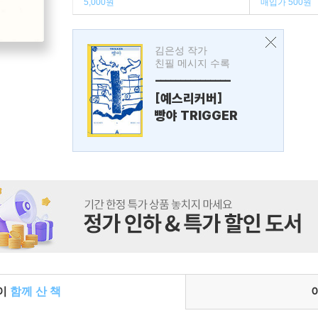
5,000원
매입가 500원
김은성 작가
친필 메시지 수록
---------------
[예스리커버]
빵야 TRIGGER
들이
함께 산 책