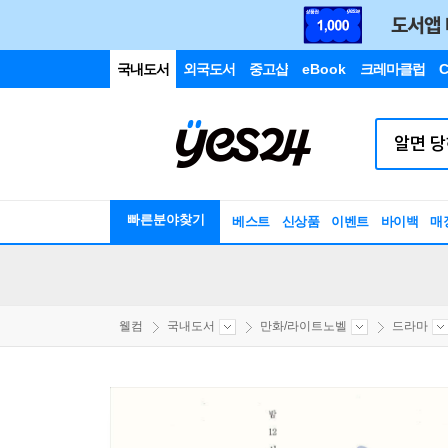
국내도서
외국도서
중고샵
eBook
크레마클럽
C
빠른분야찾기
베스트
신상품
이벤트
바이백
매
웰컴
국내도서
만화/라이트노벨
드라마