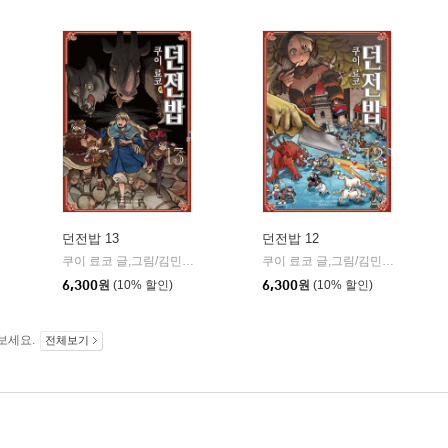
던전밥 13
던전밥 12
쿠이 료코 글,그림/김민재 역
소미미디어
쿠이 료코 글,그림/김민재 역
소미
|
|
6,300
원
(10% 할인)
6,300
원
(10% 할인)
보세요.
전체보기