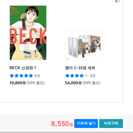
4
/4
BECK 신장판 7
엠마 1~10권 세트
5건
3건
10,800
원
(10% 할인)
54,000
원
(10% 할인)
8,550
카트에 넣기
바로구매
원