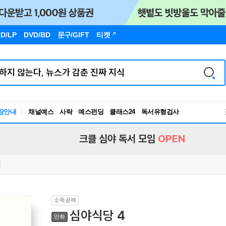
D/LP
DVD/BD
문구
/GIFT
티켓
장안내
채널예스
사락
예스펀딩
클래스24
독서유형검사
RBTI Lab
독서유형검사
크클 심야 독서 모임
OPEN
소득공제
심야식당 4
만화