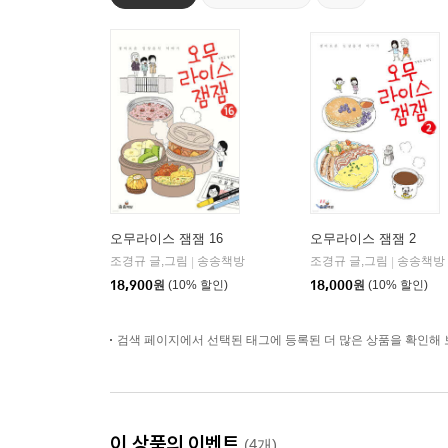
오무라이스 잼잼 16
오무라이스 잼잼 2
조경규 글,그림
송송책방
조경규 글,그림
송송책방
|
|
18,900
원
(10% 할인)
18,000
원
(10% 할인)
검색 페이지에서 선택된 태그에 등록된 더 많은 상품을 확인해 
이 상품의 이벤트
(4개)