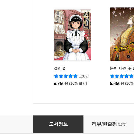
셜리 2
눈이 나려 꽃 
128건
6,750
원
(10% 할인)
5,850
원
(10%
심야식당 4
도서정보
리뷰/한줄평
(15/6)