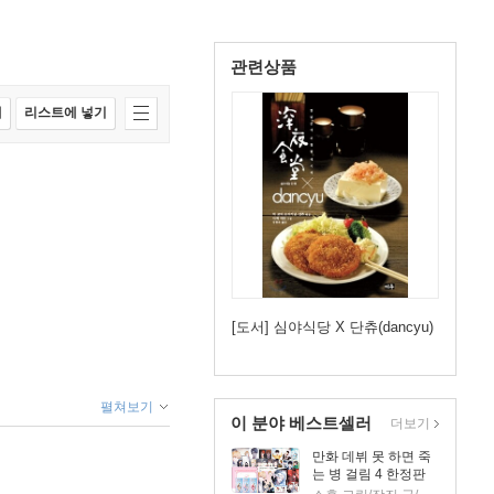
관련상품
매
리스트에 넣기
[도서] 심야식당 X 단츄(dancyu)
펼쳐보기
이 분야 베스트셀러
더보기
만화 데뷔 못 하면 죽
는 병 걸림 4 한정판