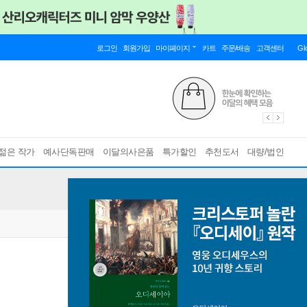
로그인
회원가입
마이페이지
카트
주문/배송
고객센터
Gl
젊은 작가
예사단독판매
이달의사은품
특가할인
추천도서
대량/법인