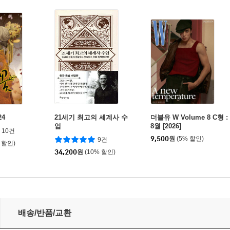
24
21세기 최고의 세계사 수
더블유 W Volume 8 C형 :
업
8월 [2026]
10건
9,500
원
(5% 할인)
9건
 할인)
34,200
원
(10% 할인)
배송/반품/교환