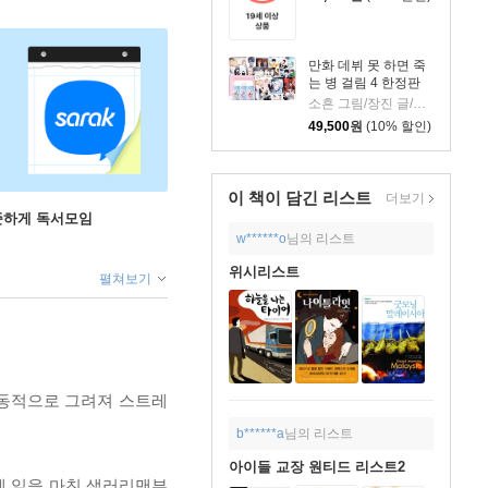
만화 데뷔 못 하면 죽
는 병 걸림 4 한정판
소흔 그림/장진 글/백덕수 원저
49,500
원
(10% 할인)
이 책이 담긴
리스트
더보기
꾸준하게 독서모임
w******o
님의 리스트
위시리스트
펼쳐보기
감동적으로 그려져 스트레
b******a
님의 리스트
아이들 교장 원티드 리스트2
늦게 일을 마친 샐러리맨부