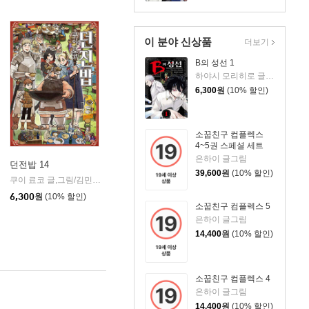
이 분야 신상품
더보기
B의 성선 1
하야시 모리히로 글그림
6,300
원
(10% 할인)
소꿉친구 컴플렉스
4~5권 스페셜 세트
은하이 글그림
던전밥 14
39,600
원
(10% 할인)
미디어
쿠이 료코 글,그림/김민재 역
소미미디어
|
6,300
원
(10% 할인)
소꿉친구 컴플렉스 5
은하이 글그림
14,400
원
(10% 할인)
소꿉친구 컴플렉스 4
은하이 글그림
14,400
원
(10% 할인)