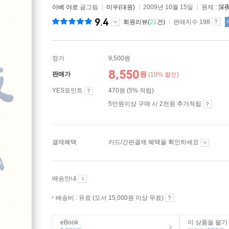
아베 야로
글그림
미우(대원)
2009년 10월 15일
원제 :
深
9.4
회원리뷰(
21
건)
판매지수 198
정가
9,500원
8,550
원
판매가
(10% 할인)
YES포인트
470원 (5% 적립)
5만원이상 구매 시 2천원 추가적립
결제혜택
카드/간편결제 혜택을 확인하세요
배송안내
배송비 : 유료 (도서 15,000원 이상 무료)
eBook
이 상품을 팔기