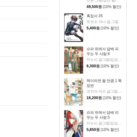
소흔 그림/장진 글/백덕수 원저
49,500
원
(10% 할인)
흑집사 35
토보소 야나 글,그림
5,400
원
(10% 할인)
슈퍼 뒤에서 담배 피
우는 두 사람 8
지누시 글그림/김성래 역
6,300
원
(10% 할인)
책이라면 팔 만큼 1 특
장판
코지마 아오 글그림/장혜영 역
16,200
원
(10% 할인)
슈퍼 뒤에서 담배 피
우는 두 사람 5
지누시 글그림/김성래 역
5,850
원
(10% 할인)