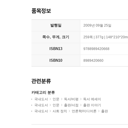
품목정보
발행일
2009년 09월 25일
쪽수, 무게, 크기
259쪽 | 377g | 148*210*20
ISBN13
9788989420668
ISBN10
8989420660
관련분류
카테고리 분류
국내도서
인문
독서/비평
독서 에세이
국내도서
인문
출판/서점
출판 이야기
국내도서
사회 정치
언론학/미디어론
출판