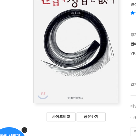
변
정
판
Y
결
배
사이즈비교
공유하기
배