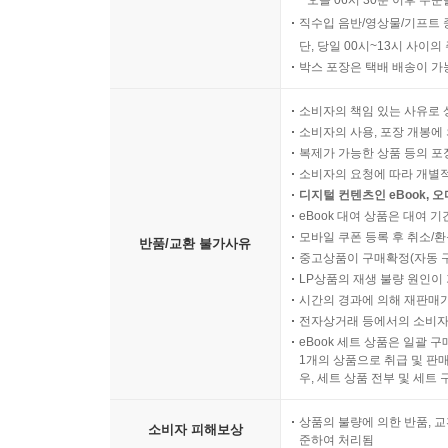
오늘 06시 30분 이후 주문
직수입 음반/영상물/기프트 
단, 당일 00시~13시 사이
박스 포장은 택배 배송이 가
소비자의 책임 있는 사유로 
소비자의 사용, 포장 개봉에 
복제가 가능한 상품 등의 포장을 
소비자의 요청에 따라 개별
디지털 컨텐츠인 eBook, 
eBook 대여 상품은 대여 기
모바일 쿠폰 등록 후 취소/환
반품/교환 불가사유
중고상품이 구매확정(자동 
LP상품의 재생 불량 원인이 기
시간의 경과에 의해 재판매가
전자상거래 등에서의 소비자
eBook 세트 상품은 일괄 
1개의 상품으로 취급 및 판매
우, 세트 상품 전부 및 세트
상품의 불량에 의한 반품, 교
소비자 피해보상
준하여 처리됨