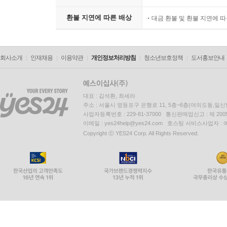
환불 지연에 따른 배상
대금 환불 및 환불 지연에 
회사소개
인재채용
이용약관
개인정보처리방침
청소년보호정책
도서홍보안내
대표 : 김석환, 최세라
주소 : 서울시 영등포구 은행로 11, 5층~6층(여의도동,일신
사업자등록번호 : 229-81-37000 통신판매업신고 : 제 200
이메일 : yes24help@yes24.com 호스팅 서비스사업자 :
Copyright ⓒ YES24 Corp. All Rights Reserved.