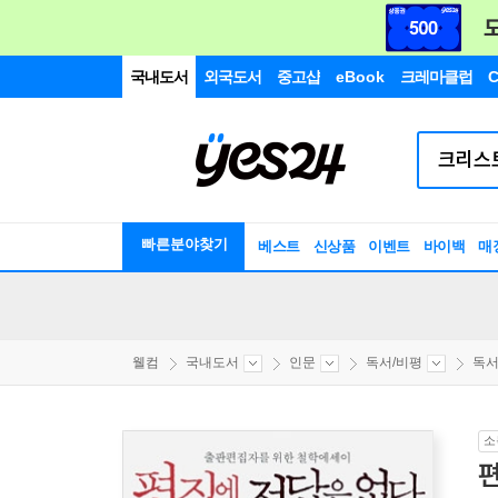
국내도서
외국도서
중고샵
eBook
크레마클럽
C
빠른분야찾기
베스트
신상품
이벤트
바이백
매
웰컴
국내도서
인문
독서/비평
독서
소