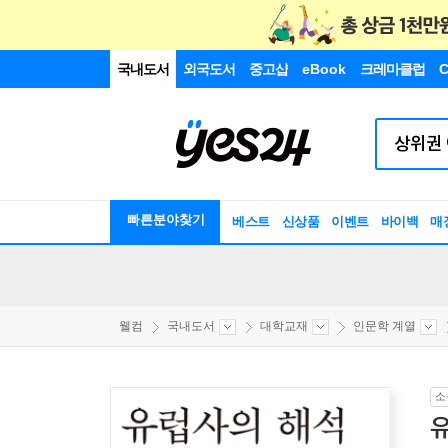
국내도서
외국도서
중고샵
eBook
크레마클럽
C
빠른분야찾기
베스트
신상품
이벤트
바이백
매
웰컴
국내도서
대학교재
인문학 계열
소