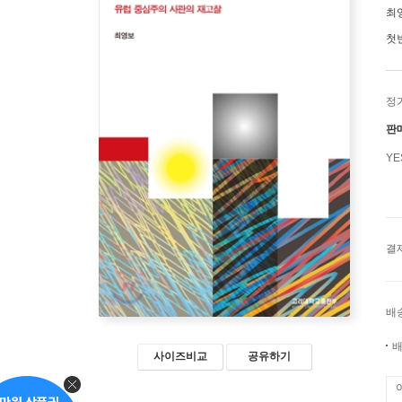
최
첫
정
판
Y
결
배
배
사이즈비교
공유하기