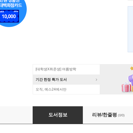
[대학생X취준생] 여름방학
기간 한정 특가 도서
오직, 예스24에서만
유럽사의 해석
도서정보
리뷰/한줄평
(0/0)