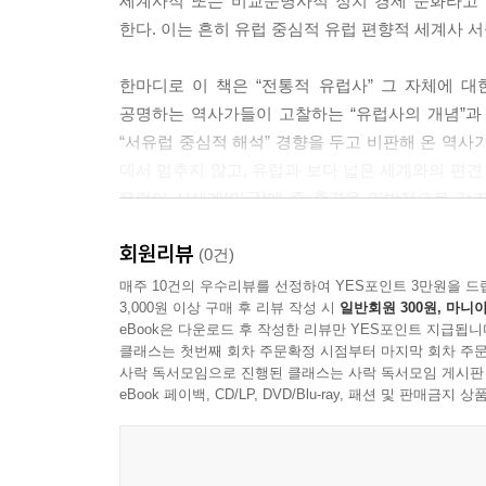
세계사적 또는 비교문명사적 정치 경제 문화라고
1) 유럽의 태동기?고대 말기
한다. 이는 흔히 유럽 중심적 유럽 편향적 세계사 
2) 11-12세기 교체기
3) 종교개혁기
한마디로 이 책은 “전통적 유럽사” 그 자체에 대
4) 18세기 계몽사상기
공명하는 역사가들이 고찰하는 “유럽사의 개념”과
5) 최종의 전환기?유럽 시대의 종식
“서유럽 중심적 해석” 경향을 두고 비판해 온 역사
3. 유럽사의 보다 넓은 개괄화槪括化
데서 멈추지 않고, 유럽과 보다 넓은 세계와의 편견
1) 동·서 유럽?공통의 역사적 배경
유럽이 신세계(미국)에 준 충격을 일방적으로 강
2) 중세적 세력 균형의 형성?동·서 유럽의 분열
양자의 역사를 별개의 대륙의 역사가 아니라 산업
회원리뷰
3) “유럽과 보다 넓은 세계”의 관계사
이해하기 시작했다는 것이다. 또한 동유럽의 역사를
(0건)
4) 양극화 체제?블록화의 세계사
비롯한 유럽 우월론의 실상을 거론할 수도 있다. 
매주 10건의 우수리뷰를 선정하여 YES포인트 3만원을 드
3,000원 이상 구매 후 리뷰 작성 시
일반회원 300원, 마니아
4. 바라클라프의 유럽 사관의 의미와 위치
새로운 다양한 해석들이 이 책의 전체적 흐름에서 
eBook은 다운로드 후 작성한 리뷰만 YES포인트 지급됩니
클래스는 첫번째 회차 주문확정 시점부터 마지막 회차 주문
2부. 대서양 시대와 대서양사의 전개
사락 독서모임으로 진행된 클래스는 사락 독서모임 게시판
eBook 페이백, CD/LP, DVD/Blu-ray, 패션 및 판매금
V. 대서양 공동체와 대서양사
1. 서언
2. 할레키의 유럽 시대 구분·대서양 시대의 전사前