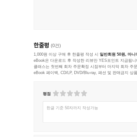
1) 유럽사란 무엇인가
2) 지중해 시대사의 윤곽
3) 유럽 시대의 기원
4) 유럽 시대의 종식
3. 할레키의 대서양 공동체·대서양 시대의 전개
한줄평
(0건)
1) 대서양 공동체의 형성
2) 대서양 공동체의 범위
1,000원 이상 구매 후 한줄평 작성 시
일반회원 50원, 마니
eBook은 다운로드 후 작성한 리뷰만 YES포인트 지급됩니
4. 대서양 체제의 형성과 대서양사의 전개
클래스는 첫번째 회차 주문확정 시점부터 마지막 회차 주문
1) 대서양 체제의 형성
eBook 페이백, CD/LP, DVD/Blu-ray, 패션 및 판매금
2) 대서양사의 전개
5. 맺음말
평점
VI. 미국의 초기 외교관外交觀·이상주의와 현실주
한글 기준 50자까지 작성가능
1. 서언
2. 이상주의와 현실주의의 양립성·펠릭스 길버트
3. 현실주의적 유럽 세력 균형론·제임스 핫슨
4. 길버트와 핫슨의 위치·혁신주의 사관과 합의 사