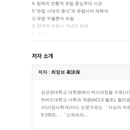
4. 랑케의 전통적 유럽 중심주의 사관
5.“유럽 시대의 종식”과 유럽사의 재해석
1) 유럽 우월론의 좌절
2) 랑케적 유럽사 개념의 와해
6. 결론
II. 유럽 국가 체제와 양익 강국兩翼强國
저자 소개
1. 서론
2. 18세기의 유럽 국가 체제
3. 19세기의 유럽 국가 체제
저자 : 최영보 崔泳保
1) 데히오의 랑케 비판
2) 데히오의 랑케 에피고넨 비판
성균관대학교 대학원에서 박사과정을 수료(서양사
4. 데히오의 근대 국제정치사에서의 근본 문제
하버드대학교 사학과 객원(ACLS 펠로), 윌
1) 고대 그리스와 르네상스 이탈리아의 국가 체제
수(서양사학과)이다. 논문으로는 「사상의 자유
2) 카를 5세의 패권 지향과 양익 강국(영국·터키)
9-1952)」, 「신좌파의...
3) 펠리페 2세의 패권 열망과 해양 강국(영국·네덜란
4) 루이 14세의 패권 경향과 해양 강국(영국·네덜란