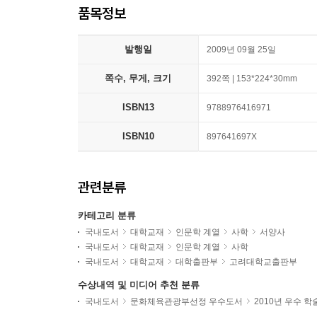
품목정보
발행일
2009년 09월 25일
쪽수, 무게, 크기
392쪽 | 153*224*30mm
ISBN13
9788976416971
ISBN10
897641697X
관련분류
카테고리 분류
국내도서
대학교재
인문학 계열
사학
서양사
국내도서
대학교재
인문학 계열
사학
국내도서
대학교재
대학출판부
고려대학교출판부
수상내역 및 미디어 추천 분류
국내도서
문화체육관광부선정 우수도서
2010년 우수 