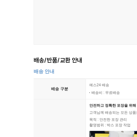
VII. 냉전 기원의 탈수정주의적 해석·“미 제국”, 그
3부. 토인비의 비교문명론 관견管見
VIII. 토인비의 문명 구조
1. 서언
배송/반품/교환 안내
2. 문명·역사의 “이해 가능한” 단위
3. 문명의 동시대성
배송 안내
4. 문명의 생사관
5. 문명의 조우
예스24 배송
배송 구분
6. 문명 구조의 수정
배송비 : 무료배송
안전하고 정확한 포장을 위해 
IX. 토인비의 비교문명사적 한국관·양대 초강국(미
고객님께 배송되는 모든 상품을
1. 한국인 인상기와 임란승전보壬亂勝戰譜
목적 : 안전한 포장 관리
2. 한국 문명의 기본적 이해 부족
촬영범위 : 박스 포장 작업
3. 중국은 독립 문명, 한국은 위성 문명