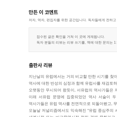
5) 본색 드러낸 양익 강국(영국·미국·러시아)
6) 나폴레옹의 패권 열망과 양익 강국의 성장
만든 이 코멘트
7) 독일의 패권 경향과 유럽 국가 체제의 좌절
저자, 역자, 편집자를 위한 공간입니다. 독자들에게 전하고
8) 히틀러의 필사의 투쟁과 유럽 국가 체제의 파탄
9) 서유럽 블록(대서양권)과 동유럽 블록의 성립
5. 데히오의 양익 강국론
접수된 글은 확인을 거쳐 이 곳에 게재됩니다.
독자 분들의 리뷰는 리뷰 쓰기를, 책에 대한 문의는 1:
III. 토인비의 서양 문명론에서 기초적 문제·서양 
1. 서언
2. 서양 문명과 정교기독교 사회
출판사 리뷰
3. 동유럽과 서유럽의 이질성
4. 근대 러시아의 유럽 국가 체제 참여
지난날의 유럽에서는 거의 비교할 만한 시기를 찾아
5. 근대 러시아 사회의 유럽주의 수용
역사에 대한 반성의 심정과 함께 유럽사를 재검토하
6. 사회주의 러시아 사회의 서유럽적 변용變容
오랫동안 무시되어 왔듯이, 서유럽의 역사가들은 자
이래 서유럽 문명에 집중되었던 역사 서술이 두
IV. 변모하는 세계 속의 유럽사·바라클라프와 동·
역사가들은 유럽 역사를 전면적으로 되돌아봤고, 무
1. 서언
오늘날 저널리즘에서도 익숙해진 “유럽 중심주의 사
2. 유럽의 태동과 유럽사의 전환기