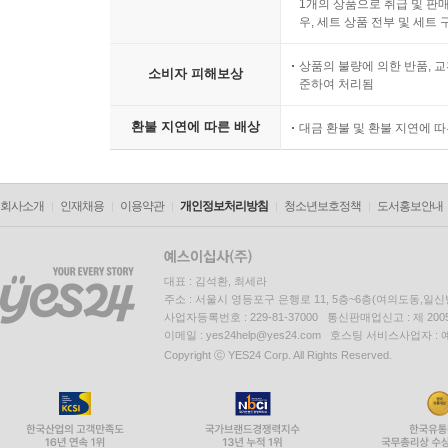
1개의 상품으로 취급 및 판매
우, 세트 상품 전부 및 세트
상품의 불량에 의한 반품, 교
소비자 피해보상
준하여 처리됨
환불 지연에 따른 배상
대금 환불 및 환불 지연에 
회사소개
인재채용
이용약관
개인정보처리방침
청소년보호정책
도서홍보안내
대표 : 김석환, 최세라
주소 : 서울시 영등포구 은행로 11, 5층~6층(여의도동,일신
사업자등록번호 : 229-81-37000 통신판매업신고 : 제 200
이메일 : yes24help@yes24.com 호스팅 서비스사업자 :
Copyright ⓒ YES24 Corp. All Rights Reserved.