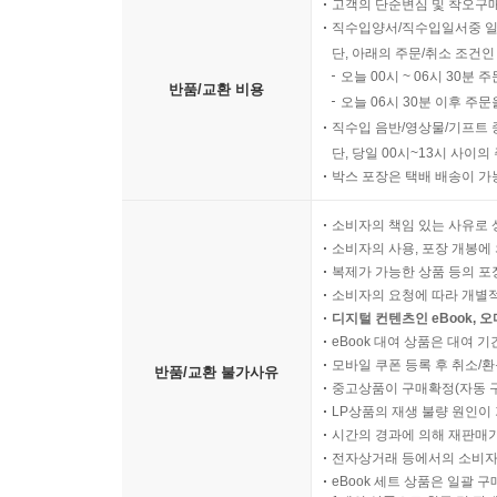
고객의 단순변심 및 착오구
직수입양서/직수입일서중 일
단, 아래의 주문/취소 조건인
오늘 00시 ~ 06시 30분 
반품/교환 비용
오늘 06시 30분 이후 주문
직수입 음반/영상물/기프트 
단, 당일 00시~13시 사이
박스 포장은 택배 배송이 가
소비자의 책임 있는 사유로 
소비자의 사용, 포장 개봉에 
복제가 가능한 상품 등의 포장을 
소비자의 요청에 따라 개별
디지털 컨텐츠인 eBook, 
eBook 대여 상품은 대여 기
모바일 쿠폰 등록 후 취소/환
반품/교환 불가사유
중고상품이 구매확정(자동 
LP상품의 재생 불량 원인이 기
시간의 경과에 의해 재판매가
전자상거래 등에서의 소비자
eBook 세트 상품은 일괄 