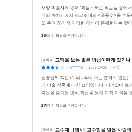
풍자하는 브뤼헐도 그 부조리에서 예외는 아니다
서양 미술사에 있어 ‘괴물스러운 작품들 중에
상징이다.
위의 까치』에서 조르조네의 <폭풍우>를 주목하
마지막으로 저 교수대의 모습에 주목해 보자. 어
도 무려 28가지 다양한 해석이 존재한다는 것에
없는 형태로 그려놓았다. 내가 아는 한, 이것이 이른바 
3명
이 이 리뷰를 추천합니다.
앞서는 셈이다. 한 가지 이상한 것은, 아무리 
조그맣게 같은 모양의 교수대가 있는 것으로 보
저질렀겠는가?
이게 실수가 아니라면, 해석의 가능성은 단 하나
그림을 보는 좋은 방법이란게 있기나 하
종이책
부조리한 형상인 셈이다. 하지만 세상도 마찬가지가 
b******9
2009-10-26
신고
|
|
|
교수대야말로 브뤼헐이 바라본 세계 자체의 모습
진중권씨 책은 (우리나라에서는 흔하지 않은) 교
방식에 담으려 했던 게 아닐까? --- pp.114-116, 
의 미술 작품에 대한 설명입니다. 머리말에 보
다움을 즐기는 방식,작품을 통해 지적 자극을 받는
다르게 생각하면서 개별적으로 살았던 미술사 속의 
― 이 책의 특징 2
2명
이 이 리뷰를 추천합니다.
진중권의 작품들은 수많은 미학과 예술 정보들을
예술사의 특정 영역을 개관하고 그쪽의 문제 영
교수대 : [명사] 교수형을 받은 사람의
종이책