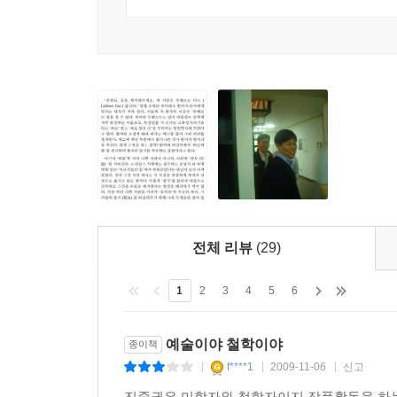
*아주 가끔 영혼의 울림을 주는 작품과 마주칠 때가
반쪽과 같은 느낌을 준다. 내게는 파울 클레의 「앙
중에서 가장 마음에 드는 서술은 정작 굼프의 자화
영적 울림에 가까운 푼크툼의 효과를 주는 것은 피터
네덜란드의 자유로운 분위기를 스페인의 군대가 반
까치가 앉은 그 그림만 남기고 자신의 작품을 모
변주곡일까? 지금 겪는 이 반복이 비극인지 희극인지
흔적을 남겨놓는다. 신변을 둘러싼 온갖 번잡함 속에
말」중에서
전체 리뷰
(29)
진중권! 12점의 그림으로 자신의 내면을 이야기하
― 이 책의 특징 1
1
2
3
4
5
6
《미학 오디세이 1, 2, 3》 《놀이와 예술 그
예술이야 철학이야
종이책
예술의 최전선》 등은 어렵고 난해한 세계로 인식되
f****1
2009-11-06
신고
|
|
|
독자들의 호평을 받았다. 신간 《교수대 위의 까치
진중권은 미학자와 철학자이지 작품활동을 하는