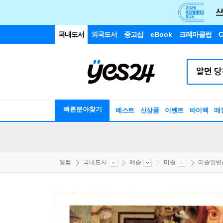
국내도서
외국도서
중고샵
eBook
크레마클럽
C
빠른분야찾기
베스트
신상품
이벤트
바이백
매
웰컴
국내도서
예술
미술
미술일반