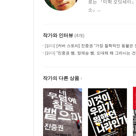
로는 『미학 오딧세이
소』...
작가와 인터뷰
(4개)
[읽다]
[커버 스토리] 진중권 “가장 철학적인 동물은 
[읽다]
“진중권 쌤, 정재승 쌤, 도대체 왜 그러시는 건가요” 두 남자의 매력적
작가의 다른 상품