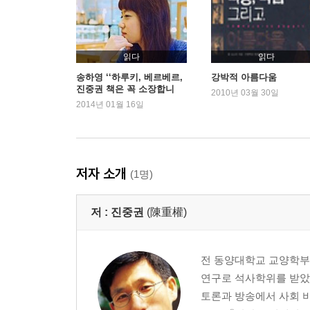
읽다
읽다
송하영 ‘‘하루키, 베르베르,
강박적 아름다움
진중권 책은 꼭 소장합니
2010년 03월 30일
다’’
2014년 01월 16일
저자 소개
(1명)
저 :
진중권
(陳重權)
전 동양대학교 교양학부
연구로 석사학위를 받았
토론과 방송에서 사회 