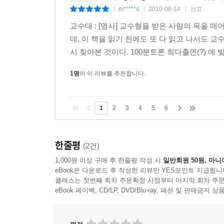
강조했듯이 지은이의 개별적이고 독창적인 예술 읽
m*****s
2010-06-14
신고
|
|
|
그는 미술사 속에서 다르게 생각하고 새로운 표현 방
교수대 : [명사] 교수형을 받은 사람의 목을 매
지적 영감을 받았고, 그에게 울림을 준 예술가와 
데, 이 책을 읽기 전에도 또 다 읽고 나서도 
않았다, 표준적인 해석을 치우고 개별적인 관계
시 찾아본 것이다. 100분토론 최다출연(?) 에 
도덕주의적 해석이 지배적인데 그의 직관으로는 새
작품 사이에 존재하는 많은 시대적 갈등 속에서 양
1명
이 이 리뷰를 추천합니다.
이 책에는 12개의 대표적인 그림과 다른 그림들이 
책에서 시의 창작 기법인 외형률과 내재율을 도입했다
1
2
3
4
5
6
감추고 드러내지 않는 방식으로 새로운 형식을 창안
이 책의 초반에 등장하는 그림들은 초현실주의적인
장면, 책을 먹는 장면에 나타난 천사의 몽타주 등이
한줄평
(2건)
시대의 히에로니무스 보쉬와피히테 브뤼헐의 그림
1,000원 이상 구매 후 한줄평 작성 시
일반회원 50원, 마니
주제들 같은 프랑스 후기 구조주의자들의 생각들을
eBook은 다운로드 후 작성한 리뷰만 YES포인트 지급됩니
나타난다. 네덜란드의 자화상과 풍속화가 등장하
클래스는 첫번째 회차 주문확정 시점부터 마지막 회차 주문
프랑스는 고전주의 전통이 강한 반면 네덜란
eBook 페이백, CD/LP, DVD/Blu-ray, 패션 및 판매금
네덜란드에서는 굉장히 높게 평가하고 작품의 수도
그는 이러한 네덜란드 분위기를 새롭게 읽고 