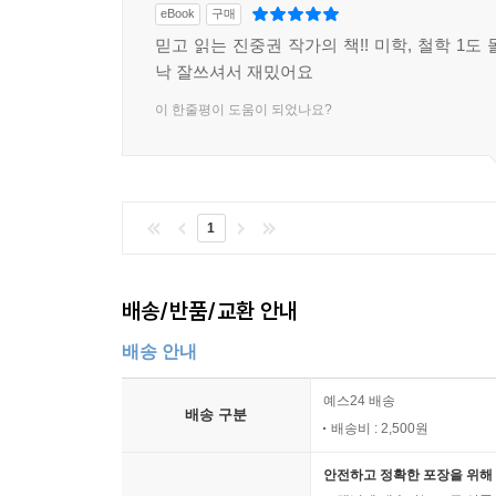
― 이 책의 특징 3
eBook
구매
믿고 읽는 진중권 작가의 책!! 미학, 철학 1도
지은이에 따르면 예술 작품을 감상하는 데에는 크게 
낙 잘쓰셔서 재밌어요
(perceptual) 쾌감을 얻거나, 지성적(intellec
이 한줄평이 도움이 되었나요?
감상하는 태도는 다르다. 어떤 이는 작품과 정서적
내용과 형식에 침전된 지적 코드를 해독하는 정신
바란다. 지은이는 작품의 지적인 면에 관심을 기울
작품의 주요 모티프에서 흘러나올 수도 있지만, 많은
1
지은이는 ‘푼크툼(punctum)’으로서 회화를 
(studium)’으로, 사회적으로 널리 공유되는 ‘
관계없이, 때로는 그것을 전복하면서 보는 이의 
배송/반품/교환 안내
효과를 바르트는 ‘푼크툼’이라 부른다.
‘푼크툼’과 ‘스투디움’은 사진에 적용되는 개념적 도
배송 안내
그림을 보고 그것이 무엇을 그린 것인지 이해한다.
예스24 배송
사진의 ‘스투디움’이다. 하지만 종종 우리는 그런 
배송 구분
배송비 : 2,500원
바늘로 찌르는 듯한 이 느낌이 회화의 ‘푼크툼’이라 
안전하고 정확한 포장을 위해 
*이는 ‘스투디움’ 위주의 해석에서 ‘푼크툼’의 계