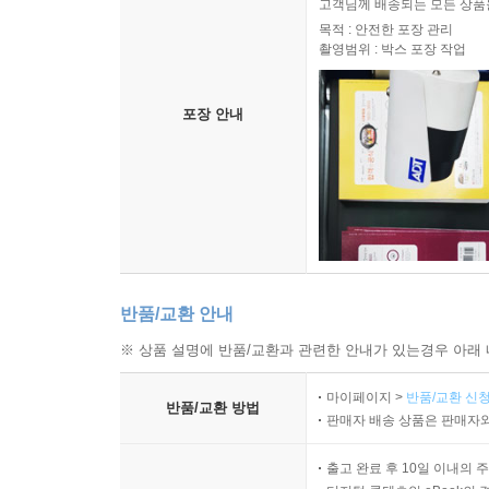
고객님께 배송되는 모든 상품을
한다. 물론 스투디움도 작품의 이해에 도움을 준다
목적 : 안전한 포장 관리
촬영범위 : 박스 포장 작업
작품에 대한 생산적 독해를 가로막을 수가 있다. 
때로는 말로 설명할 수 없는 느낌이 작품에 대한 
넘어 스스로 새로운 의미를 창출하게 된다. --- 
포장 안내
마지막 수업, 새로운 ‘미학’을 향한 첫걸음이 되다
― 출간의 의미
2009년 9월 11일, 6년간 몸을 담았던 중앙대
아쉬워하는 재학생들의 요청에 따라, 학생들이 주최
강의실에서 ‘마지막 수업：화가의 자화상’이란 주
반품/교환 안내
들려주었다. ‘화가의 자화상’이라는 제목으로 이
※ 상품 설명에 반품/교환과 관련한 안내가 있는경우 아래 
수록되었다. 중앙대에서 계속 강단에 섰다면, 비평
강의가 곧 고별 강연이었기에 강의는 단 1회로 그쳐
마이페이지 >
반품/교환 신청
반품/교환 방법
판매자 배송 상품은 판매자와
마지막 수업 이후 그에게 이전보다 더 많은 강의
새로운 출발을 알리는 첫걸음이 되었다.
출고 완료 후 10일 이내의 