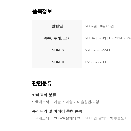
품목정보
발행일
2009년 10월 05일
쪽수, 무게, 크기
288쪽 | 528g | 153*224*20
ISBN13
9788958622901
ISBN10
8958622903
관련분류
카테고리 분류
국내도서
예술
미술
미술일반/교양
수상내역 및 미디어 추천 분류
국내도서
YES24 올해의 책
2009년 올해의 책 후보도서