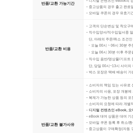
디지털 콘텐츠인 eBook의 
반품/교환 가능기간
중고상품의 경우 출고 완료일
모바일 쿠폰의 경우 유효기간(
고객의 단순변심 및 착오구
직수입양서/직수입일서중 일
단, 아래의 주문/취소 조건인
오늘 00시 ~ 06시 30분 
반품/교환 비용
오늘 06시 30분 이후 주문
직수입 음반/영상물/기프트 
단, 당일 00시~13시 사이
박스 포장은 택배 배송이 가
소비자의 책임 있는 사유로 
소비자의 사용, 포장 개봉에 
복제가 가능한 상품 등의 포장을 
소비자의 요청에 따라 개별
디지털 컨텐츠인 eBook, 
eBook 대여 상품은 대여 기
모바일 쿠폰 등록 후 취소/환
반품/교환 불가사유
중고상품이 구매확정(자동 