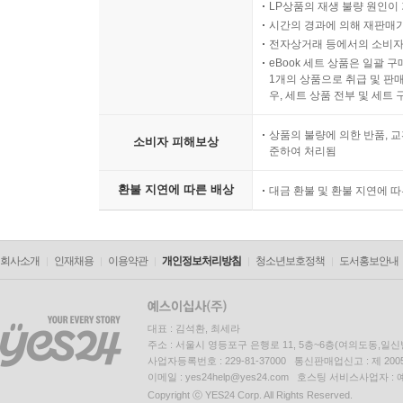
LP상품의 재생 불량 원인이 기
시간의 경과에 의해 재판매가
전자상거래 등에서의 소비자
eBook 세트 상품은 일괄 
1개의 상품으로 취급 및 판매
우, 세트 상품 전부 및 세트
상품의 불량에 의한 반품, 교
소비자 피해보상
준하여 처리됨
환불 지연에 따른 배상
대금 환불 및 환불 지연에 
회사소개
인재채용
이용약관
개인정보처리방침
청소년보호정책
도서홍보안내
대표 : 김석환, 최세라
주소 : 서울시 영등포구 은행로 11, 5층~6층(여의도동,일신
사업자등록번호 : 229-81-37000 통신판매업신고 : 제 200
이메일 : yes24help@yes24.com 호스팅 서비스사업자 :
Copyright ⓒ YES24 Corp. All Rights Reserved.