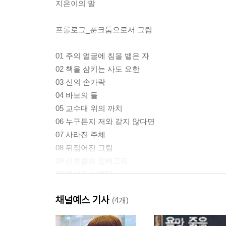
지은이의 말
프롤로그_푼크툼으로서 그림
01 주의 얼굴에 침을 뱉은 자
02 책을 삼키는 사도 요한
03 신의 손가락
04 바보의 돌
05 교수대 위의 까치
06 누구든지 저와 같지 않다면
07 사라진 주체
08 뒤집어진 그림
09 신중함의 알레고리
10 해석의 바벨탑
11 목이 긴 성모
채널예스 기사
12 고야의 개
(4개)