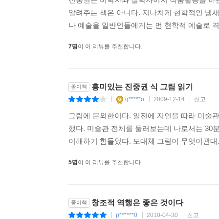
이 책의 가장 큰 특징은 진중권 자신의 내면 세
알려주는 책은 아니다. 지나치게 현학적인 냄새
관점에서 미학자의 지적 호기심을 자극한 그림, 그
나 예술을 일반인들에게는 먼 현학적 예술로 격리
내면을 담아냈다.
몸을 잃고 홀로 허공을 떠도는 머리. 기괴한 형상 
7명
이 이 리뷰를 추천합니다.
두개골에 구멍을 내는 수술. 불가능한 형태로 뒤틀
동시에 전면인 캔버스. 세 얼굴을 가진 인간과 세 
점점 사라지는 고대 신전의 열주(列柱). 그리고 텅
흥미있는 진중권 식 그림 읽기
종이책
끄집어내면서 초현실주의, 르네상스, 바로크, 해석이
g*****o
2009-12-14
신고
|
|
|
《교수대 위의 까치－진중권의 독창적인 그림 읽기
것보다 작품을 스스로 읽도록 자극한다. 작품을 스
그림에 문외한이다. 일전에 지인을 따라 미술관
“작품은 제작된 순간에 완성되는 죽은 ‘물건’이 아
했다. 미술관 전체를 둘러보는데 나로서는 30
물음과 답변의 연쇄가 끊어질 때, 작품은 더 이
이해하기 힘들었다. 도대체 그림이 무엇이관대.
것이어서는 안 된다. 그것은 늘 새로운 물음, 새로
5명
이 이 리뷰를 추천합니다.
창조적이어야 할 것은 작가만이 아니다. 독자 역시
*다시 교수대로 돌아가 보자. 그 위에 앉은 까치는
창조적 역행은 좋은 것이다
종이책
한 번 잘못 놀렸다고 이단으로 몰려서 처형당하는 
p******0
2010-04-30
신고
거기에 대변을 보며 그 부조리의 일부가 된다. 입을
|
|
|