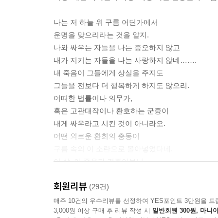
나는 저 하늘 위 구름 어딘가에서
운명을 맞으리라는 것을 알지.
나와 싸우는 자들을 나는 증오하지 않고
내가 지키는 자들을 나는 사랑하지 않네…….
내 죽음이 그들에게 상실을 주지도
그들을 전보다 더 행복하게 하지도 않으리.
어떠한 법률이나 의무가,
혹은 고관대작이나 환호하는 군중이
내게 싸우라고 시킨 것이 아니라오.
어떤 외로운 환희의 충동이
구름 속의 이 소란으로 몰아넣었다네.
이 삶, 이 죽음과 견주어보니
다가올 세월은 호흡의 낭비,
회원리뷰
흘러간 세월 또한 호흡의 낭비처럼 보였다오.
(29건)
매주 10건의 우수리뷰를 선정하여 YES포인트 3만원을 드
3,000원 이상 구매 후 리뷰 작성 시
일반회원 300원, 마니아
우리 시대의 최전선에서 변화된 시대상을 몸과 마