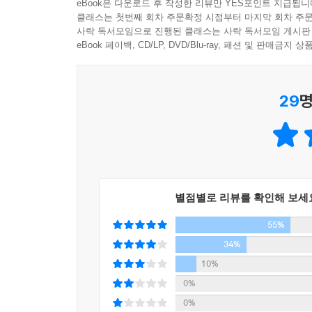
eBook은 다운로드 후 작성한 리뷰만 YES포인트 지급됩니
사회문화적 갈등의 중심에서 특유의 화법으로 ‘때로
클래스는 첫번째 회차 주문확정 시점부터 마지막 회차 주문
글쓰기와 사유는 사회의 질병을 알리고, 사회문화적
사락 독서모임으로 진행된 클래스는 사락 독서모임 게시판
문을 우회하는 방식으로 진행한다. 미학자, 지식
eBook 페이백, CD/LP, DVD/Blu-ray, 패션 및 판매금
규정하면서 “미학자로서 좋은 책을 내는 것이 삶의
않는다. 개별적이고 독창적인 미학적 상상력의 
29
명
자신만의 개별적이고 독창적인 예술의 세계를 담은
그는 자신을 둘러싼 번잡함을 유쾌하고 고독하게 우
《미학 오디세이 1, 2, 3》을 비롯하여 《놀이와
그가 자신의 가슴속에 담아두었던 그림 컬렉션이자
12점의 그림은 미술사 속에서 ‘타자’로 인식되어
그만의 개별적이고 독창적인 ‘그림 읽기’이다. 그의
별점별로 리뷰를 확인해 보세
그리고 당대의 사회문화적 문제의식을 담고 있다. 또
55%
자화상과 나의 모습’이라는 주제로 진행된 이 강의는
34%
그것은 작품이 숨 쉬었던 시대의 우울과 개별 예술가
10%
마지막 강의의 내용도 포함되어 있어 눈길을 끈다. 
0%
담겨 있다.
0%