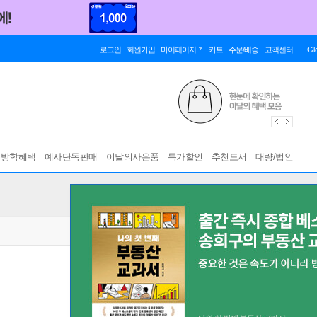
로그인
회원가입
마이페이지
카트
주문/배송
고객센터
Gl
름방학혜택
예사단독판매
이달의사은품
특가할인
추천도서
대량/법인