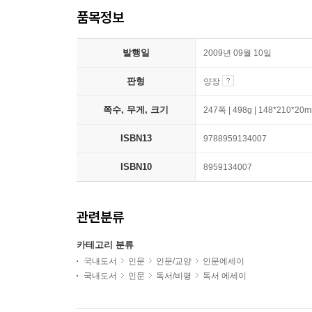
품목정보
발행일
2009년 09월 10일
판형
양장
쪽수, 무게, 크기
247쪽 | 498g | 148*210*20
ISBN13
9788959134007
ISBN10
8959134007
관련분류
카테고리 분류
국내도서
인문
인문/교양
인문에세이
국내도서
인문
독서/비평
독서 에세이