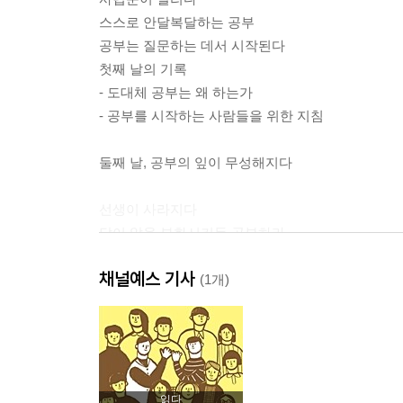
스스로 안달복달하는 공부
공부는 질문하는 데서 시작된다
첫째 날의 기록
- 도대체 공부는 왜 하는가
- 공부를 시작하는 사람들을 위한 지침
둘째 날, 공부의 잎이 무성해지다
선생이 사라지다
닭이 알을 부화시키듯 공부하라
형식보다 내용이 중요하다
채널예스 기사
나를 위한 공부
(1개)
공부를 잘 한다는 것
둘째 날의 기록
- 공부하다 벽에 부딪힌 이들을 위한 지침
- 공부한 사람의 마음가짐은 어떠해야 하는가
읽다