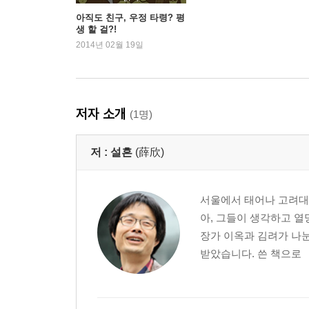
셋째 날, 열매로 주위를 이롭게 하다
아직도 친구, 우정 타령? 평
생 할 걸?!
2014년 02월 19일
선생, 마을로 가다
생명의 의미를 깨치다
마음을 다잡는 공부
셋째 날의 기록
저자 소개
(1명)
- 일상에서 간단없이 이루어지는 공부
저 :
설흔
(薛欣)
넷째 날, 씨앗이 되어 돌아가다
마지막 방문자를 만나다
서울에서 태어나 고려대
새로운 이름을 받다
아, 그들이 생각하고 열
넷째 날의 기록
장가 이옥과 김려가 나
- 공부의 핵심은 무엇인가
받았습니다. 쓴 책으로 『
참고 문헌