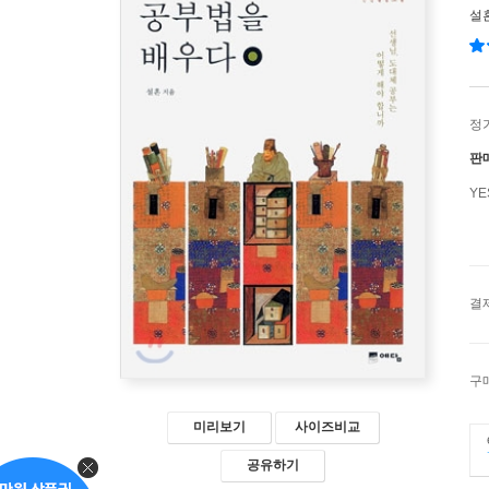
설
정
판
Y
결
구
미리보기
사이즈비교
공유하기