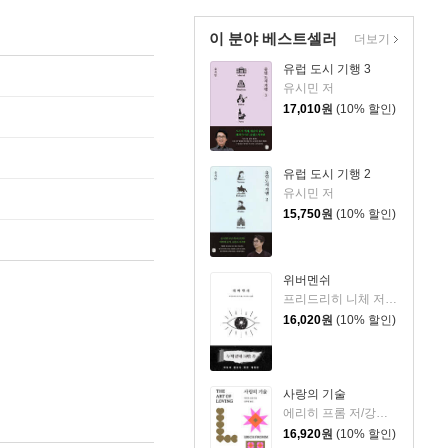
이 분야 베스트셀러
더보기
유럽 도시 기행 3
유시민 저
17,010
원
(10% 할인)
유럽 도시 기행 2
유시민 저
15,750
원
(10% 할인)
위버멘쉬
프리드리히 니체 저/어나니머스 역
16,020
원
(10% 할인)
사랑의 기술
에리히 프롬 저/강주헌 역
16,920
원
(10% 할인)