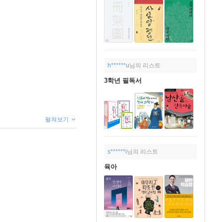
h******u
님의 리스트
3학년 필독서
펼쳐보기
s******i
님의 리스트
육아