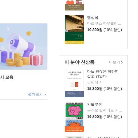
명상록
마르쿠스 아우렐리우스 저/박문재 역
10,800
원
(10% 할인)
이 분야 신상품
더보기
다들 괜찮은 척하며
살고 있었다
도서 모음
김민식 저
15,300
원
(10% 할인)
펼쳐보기
인볼루션
공라오 컬렉티브 저/홍명교 역
19,800
원
(10% 할인)