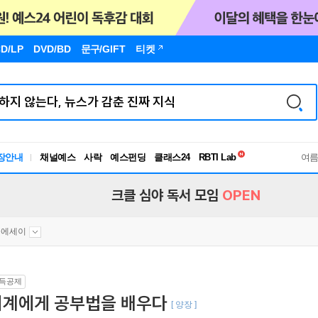
D/LP
DVD/BD
문구
/GIFT
티켓
독서유형검사
장안내
채널예스
사락
예스펀딩
클래스24
RBTI Lab
여
독서유형검사
크클 심야 독서 모임
OPEN
문에세이
득공제
퇴계에게 공부법을 배우다
[ 양장 ]