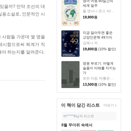
영어 어원 80일간의
세계 일주
 있을까? 만약 조선의 대
폴 앤서니 존스 저/고정아 역
실용소설로, 인문적인 시
19,900
원
지금 알아두면 좋은
 사람들 가운데 몇 명을
교양인문학 49가지
김레나 저
 제시함으로써 퇴계가 직
19,800
원
(10% 할인)
해야 하는지를 알려준다.
영원 부르기: 어떻게
슬픔이 미래를 지키는
가
로런 마컴 저/황은주 역
13,500
원
(10% 할인)
이 책이 담긴
리스트
더보기
m*****8
님의 리스트
8월 무더위 속에서