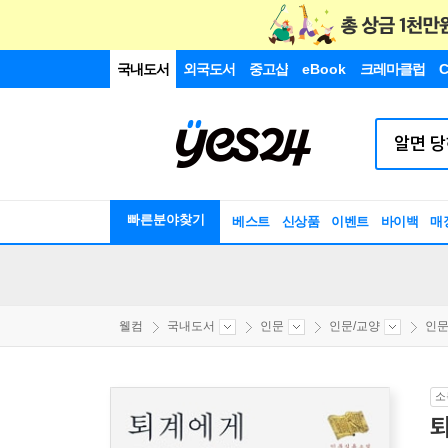
국내도서
외국도서
중고샵
eBook
크레마클럽
C
빠른분야찾기
베스트
신상품
이벤트
바이백
매
웰컴
국내도서
인문
인문/교양
인
소