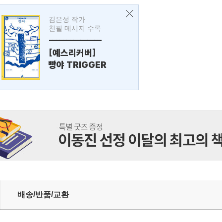
김은성 작가
친필 메시지 수록
---------------
[예스리커버]
빵야 TRIGGER
배송/반품/교환