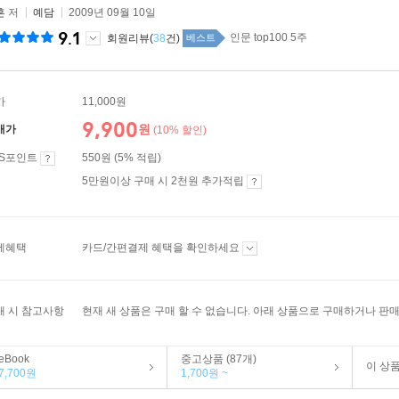
흔
저
예담
2009년 09월 10일
9.1
인문 top100 5주
회원리뷰(
38
건)
베스트
가
11,000원
9,900
원
매가
(10% 할인)
ES포인트
550원 (5% 적립)
5만원이상 구매 시 2천원 추가적립
제혜택
카드/간편결제 혜택을 확인하세요
매 시 참고사항
현재 새 상품은 구매 할 수 없습니다. 아래 상품으로 구매하거나 판매
eBook
중고상품 (87개)
이 상
7,700원
1,700원 ~