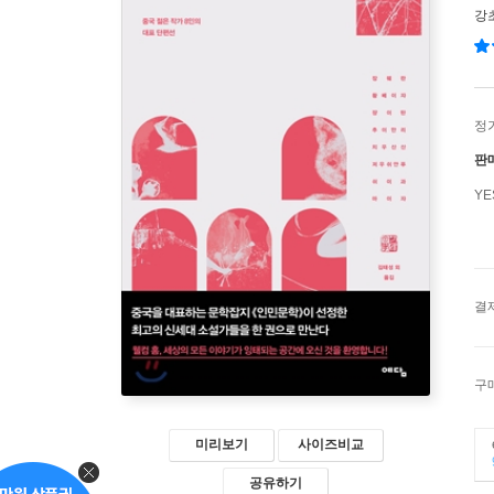
강
정
판
Y
결
구
미리보기
사이즈비교
공유하기