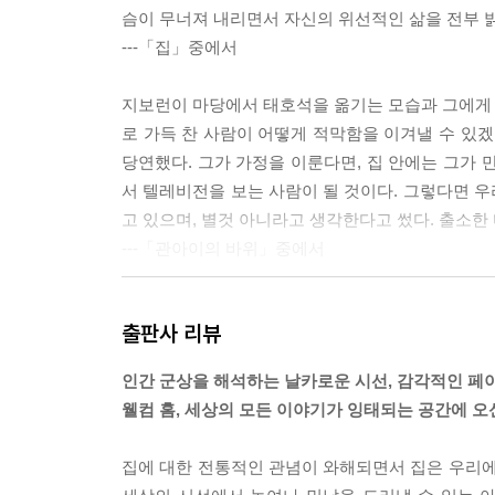
슴이 무너져 내리면서 자신의 위선적인 삶을 전부 
---「집」중에서
지보런이 마당에서 태호석을 옮기는 모습과 그에게 먼
로 가득 찬 사람이 어떻게 적막함을 이겨낼 수 있겠
당연했다. 그가 가정을 이룬다면, 집 안에는 그가 
서 텔레비전을 보는 사람이 될 것이다. 그렇다면 우리
고 있으며, 별것 아니라고 생각한다고 썼다. 출소한
---「관아이의 바위」중에서
언니는 동생 집에 오면 항상 먼저 거실 수납장 위에 있는 
출판사 리뷰
바라보면서 이 아이는 이 돈을 다 어디에 쓴 걸까, 
을 했다. 그녀는 매번 동생 집에 오는 이유가 집안
인간 군상을 해석하는 날카로운 시선, 감각적인 페이
당한 지출 이유를 생각해내느라 애를 썼다. 동생이 그
웰컴 홈, 세상의 모든 이야기가 잉태되는 공간에 오
함되어 있을 것이라 생각하며 마음의 위안을 얻었다
---「가사 도우미」중에서
집에 대한 전통적인 관념이 와해되면서 집은 우리에