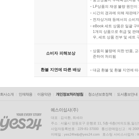
중고상품이 구매확정(자동 
LP상품의 재생 불량 원인이 기
시간의 경과에 의해 재판매가
전자상거래 등에서의 소비자
eBook 세트 상품은 일괄 
1개의 상품으로 취급 및 판매
우, 세트 상품 전부 및 세트
상품의 불량에 의한 반품, 교
소비자 피해보상
준하여 처리됨
환불 지연에 따른 배상
대금 환불 및 환불 지연에 
회사소개
인재채용
이용약관
개인정보처리방침
청소년보호정책
도서홍보안내
대표 : 김석환, 최세라
주소 : 서울시 영등포구 은행로 11, 5층~6층(여의도동,일신
사업자등록번호 : 229-81-37000 통신판매업신고 : 제 200
이메일 : yes24help@yes24.com 호스팅 서비스사업자 :