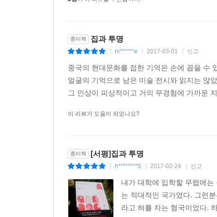
집과 투명
종이책
m******e
2017-03-01
신고
|
|
|
중국의 현대문화를 접한 기억은 손에 꼽을 수 
얼굴의 기억으로 남은 미술 전시와 읽지는 않았
그 인상이 피상적이고 거의 무경험에 가까운 지 
이 리뷰가 도움이 되었나요?
[서평]집과 투명
종이책
h********5
2017-02-24
신고
|
|
|
내가 대학에 입학할 무렵에는 
는 적대적인 국가였다. 그런
라고 혀를 차는 형국이었다. 