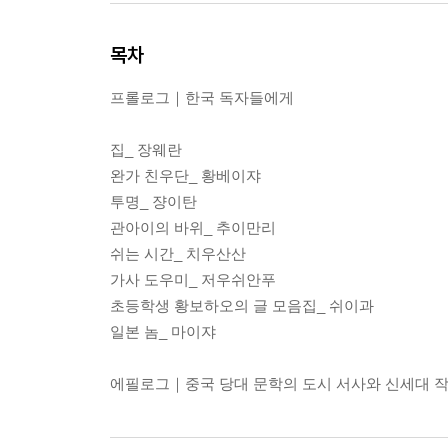
목차
프롤로그｜한국 독자들에게
집_ 장웨란
완가 친우단_ 황베이쟈
투명_ 쟝이탄
관아이의 바위_ 추이만리
쉬는 시간_ 치우산산
가사 도우미_ 저우쉬안푸
초등학생 황보하오의 글 모음집_ 쉬이과
일본 놈_ 마이쟈
에필로그｜중국 당대 문학의 도시 서사와 신세대 