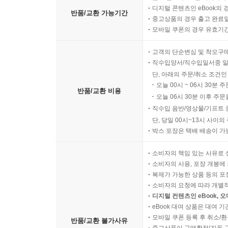
디지털 콘텐츠인 eBook의 
반품/교환 가능기간
중고상품의 경우 출고 완료일
모바일 쿠폰의 경우 유효기간(
고객의 단순변심 및 착오구
직수입양서/직수입일서중 일
단, 아래의 주문/취소 조건인
오늘 00시 ~ 06시 30분 
반품/교환 비용
오늘 06시 30분 이후 주문
직수입 음반/영상물/기프트 
단, 당일 00시~13시 사이
박스 포장은 택배 배송이 가
소비자의 책임 있는 사유로 
소비자의 사용, 포장 개봉에 
복제가 가능한 상품 등의 포장을 
소비자의 요청에 따라 개별
디지털 컨텐츠인 eBook, 
eBook 대여 상품은 대여 기
모바일 쿠폰 등록 후 취소/환
반품/교환 불가사유