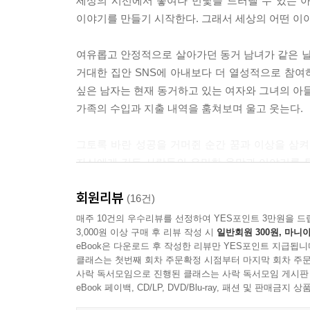
세상의 시선에서 놓여나 민낯을 드러낼 수 있는 아
작은이모부라고 불리지 않는 그 사람은 시커멓고, 
이야기를 만들기 시작한다. 그래서 세상의 어떤 이야
만 아주 잘생겼습니다. 원래는 고령토 장사인가 뭔가
버지와 외할머니는 기뻐하지 않으십니다. 왜냐하면 
여유롭고 안정적으로 살아가던 동거 남녀가 같은 날
놀고, 컴퓨터를 하고, 책을 보고, 음악을 듣습니다
거대한 집안 SNS에 아내보다 더 열성적으로 참여
모가 이 년간 광저우로 근무지를 옮기면서 그 사람 
싶은 남자는 현재 동거하고 있는 여자와 그녀의 아들
다.
가족의 수입과 지출 내역을 훔쳐보며 울고 웃는다.
---「초등학생 황보하오의 글 모음집」중에서
그토록 바란 성공을 거머쥔 순간 꿈과 이상을 삼켜
아빠는 지칠 대로 지친 데다 시장했는지 저녁을 드
자신에게 깃든 사람들의 은밀한 욕망과 이야기를 
일어나셨다. 저녁 식사를 마치자 할아버지는 아빠를
그런 우리 시대의 집과 그곳에서 꿈꾸고 욕망하며 
하자 나도 알고 싶어져서 문 앞에 숨어 몰래 엿들었
회원리뷰
(16건)
으로 새어 나와 매운 연기에 눈물이 나왔다. 할아버
급변하는 오늘의 중국을 이해하는 또 하나의 창문
매주 10건의 우수리뷰를 선정하여 YES포인트 3만원을 드
를 구해준 적이 있어요.”
3,000원 이상 구매 후 리뷰 작성 시
일반회원 300원, 마니아
동시대 사람들의 목소리에 귀 기울이고 같은 파장
eBook은 다운로드 후 작성한 리뷰만 YES포인트 지급됩니
중국 젊은 작가들의 강력한 숨결
---「일본 놈」중에서
클래스는 첫번째 회차 주문확정 시점부터 마지막 회차 주문
사락 독서모임으로 진행된 클래스는 사락 독서모임 게시판
그동안 우리나라에 소개된 중국의 당대(當代) 문학
eBook 페이백, CD/LP, DVD/Blu-ray, 패션 및 판매금
포스트 혁명의 기억, 농촌 서사와 집단 서사 등이