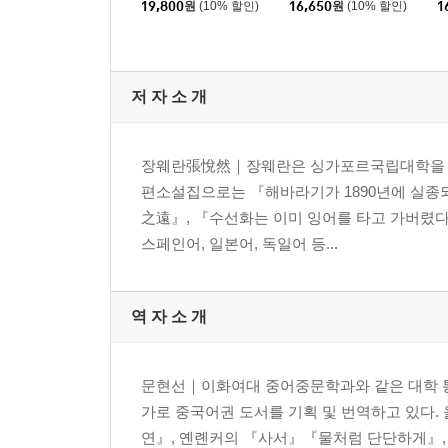
19,800
원
(10% 할인)
16,650
원
(10% 할인)
1
저 자 소 개
장웨란張悅然｜장웨란은 싱가포르국립대학을 졸업했다
편소설집으로는 『해바라기가 1890년에 실종
之遠』, 『수선화는 이미 잉어를 타고 가버렸
스페인어, 일본어, 독일어 등...
역 자 소 개
문현선｜이화여대 중어중문학과와 같은 대학 
가로 중국어권 도서를 기획 및 번역하고 있다.
연』, 옌롄커의 『사서』『물처럼 단단하게』, 