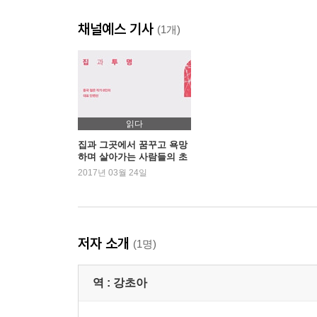
채널예스 기사
(1개)
읽다
집과 그곳에서 꿈꾸고 욕망
하며 살아가는 사람들의 초
상
2017년 03월 24일
저자 소개
(1명)
역 :
강초아