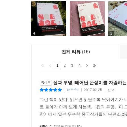
4
2
전체 리뷰
(16)
1
2
3
4
집과 투명, 빼어난 완성미를 자랑하
종이책
e******i
2017-02-25
신고
|
|
|
그런 책이 있다. 읽으면 읽을수록 뒷이야기가 
로 돌아가 아껴 보게 하는책,『집과 투명』이
학》에서 일부 우수한 중국작가들의 단편소설을 선
2명
이 이 리뷰를 추천합니다.