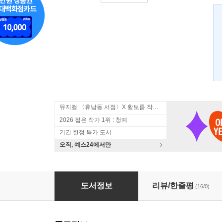
뮤지컬 〈휴남동 서점〉X 황보름 작가 북토크
2026 젊은 작가 1위 : 청예
기간 한정 특가 도서
오직, 예스24에서만
집과 투명
도서정보
리뷰/한줄평
(16/0)