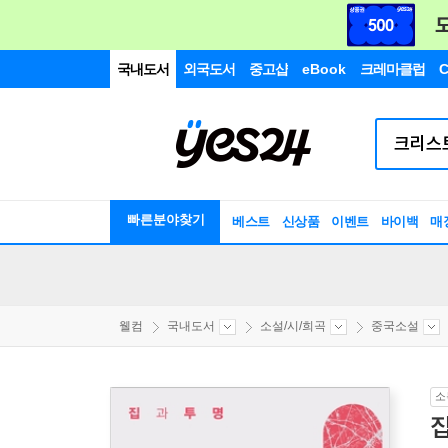
국내도서
외국도서
중고샵
eBook
크레마클럽
C
빠른분야찾기
베스트
신상품
이벤트
바이백
매
웰컴
국내도서
소설/시/희곡
중국소설
소