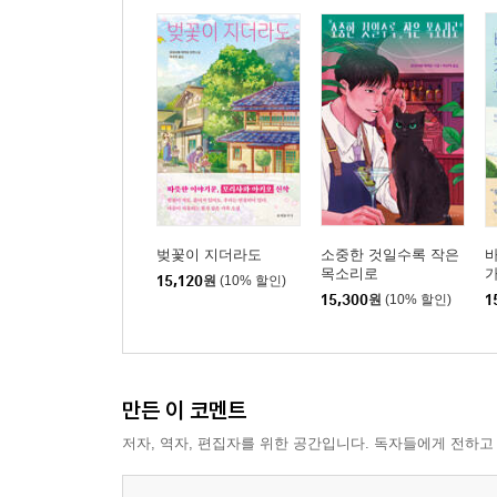
벚꽃이 지더라도
소중한 것일수록 작은
바
목소리로
가
15,120
원
(10% 할인)
15,300
원
(10% 할인)
1
만든 이 코멘트
저자, 역자, 편집자를 위한 공간입니다. 독자들에게 전하고