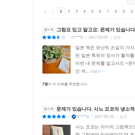
돈이 남아 있으면 어떡해? 아깝잖아.” -201~202쪽
1
2
3
4
5
6
7
8
9
그럼요 있고 말고요: 문제가 있습니다
종이책
c*****6
2017-02-05
신고
|
|
|
일본 책은 유난히 손길이 가지
린 일본 특유의 정서가 활자를
이런 내 문제를 알고서도 <문
인 색...
더보기
7명
이 이 리뷰를 추천합니다.
문제가 있습니다. 사노 요코의 냉소적
종이책
h*****a
2017-02-20
신고
|
|
|
사노 요코는 아이의 그림책으로 
한 그림에만 익숙해있던 때 조