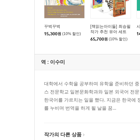
냉이는 저리 비켜
찻집이 있었다
고양이한테 금화
꾸벅꾸벅
[책읽는아이들] 최승필
삼라만상 ‘가장 에로틱하다고 생각하는 것’이라는 
작가 추천 유아 세트
15,300
원
(10% 할인)
1
고바야시 히데오상 수상 연설
65,700
원
(10% 할인)
4장
강을 건너온 하얀 사자
역 :
이수미
6석 슈퍼
나는 몹쓸 엄마였다
대학에서 수학을 공부하며 유학을 준비하던 중 
든든한 순경 아저씨
스 전문학교 일본문화학과와 일본 외국어 전문
알, 낳았다
한국어를 가르치는 일을 했다. 지금은 한국에 
아무래도 좋은 일
를 누비며 번역을 하게 될 날을 꿈...
(해설) 사노 씨는 알고 있다 - 나가시마 유
작가의 다른 상품