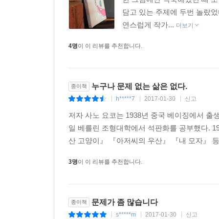
담고 있는 주제에 두번 놀랐었
연스럽게 작가...
더보기
4명
이 이 리뷰를 추천합니다.
누구나 문제 없는 삶은 없다.
종이책
h*****7
2017-01-30
신고
|
|
|
저자 사노 요코는 1938년 중국 베이징에서 
일 베를린 조형대학에서 석판화를 공부했다. 19
산 고양이』 『아저씨의 우산』 『내 모자』 등이
3명
이 이 리뷰를 추천합니다.
문제가 좀 많습니다
종이책
s*****m
2017-01-30
신고
|
|
|