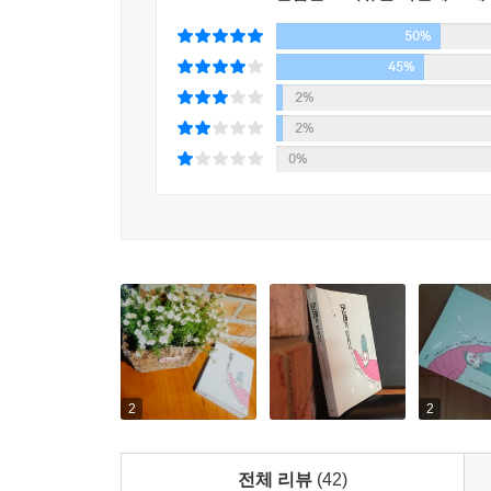
50%
특히 인상적인 것은 노인이 돼서도, 몸이 아프면
없다고 하면서도 통조림 복숭아가 먹고 싶어 아직 
45%
놀랐다”며 공짜 기쁨에 행복해한다. 천진한 그녀
2%
행복을 듬뿍 느끼면서 살다간 사람이었다는 생각이 
2%
0%
“새싹이 하룻밤 사이에 1센티나 자란 걸 확인했을 
머위의 어린 꽃줄기도 두릅도 다 공짜다. 소리 없이 
“나는 아무 볼일도 없습니다. 하지만 아직 죽고 싶
-169쪽
결코 서두르는 법 없이 자기 식대로 빈둥빈둥 느긋
나아가는 그녀의 하루하루를 보고 있노라면 특별할 
2
2
“죽을 때 이루지 못한 일이 있다고 생각되면 원통
살았다’라고 생각하지 않을까? 이따금 친구가 “빨랑
전체 리뷰
(42)