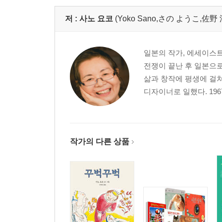
책 처리법
저 :
사노 요코
(Yoko Sano,さの ようこ,佐野
릴케에 빠져
『여섯 손가락의 남자』는 어디에 있나
흠칫하다
일본의 작가, 에세이스트
하늘과 초원과 바람뿐인데
전쟁이 끝난 후 일본으로
아무것도 없어도 사랑은 있다
삶과 창작에 평생에 걸
빛 속에서
디자이너로 일했다. 19
큰 눈, 작은 눈
절규하지 않는 ‘절규’
3장
작가의 다른 상품
기타카루이자와, 놀라움, 기쁨, 그리고 공짜
행복투성이
도움이 되고 싶다
영문을 모르겠다
조몬인
오히나사마