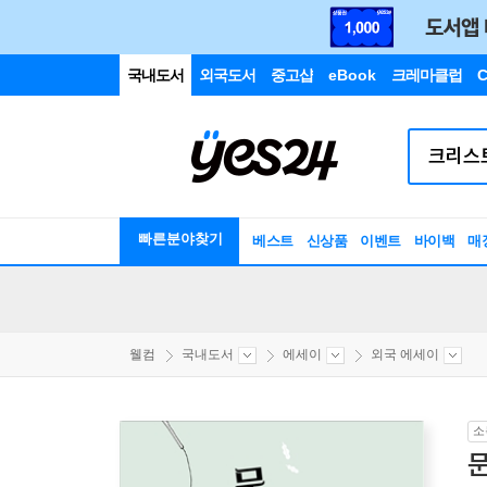
국내도서
외국도서
중고샵
eBook
크레마클럽
C
빠른분야찾기
베스트
신상품
이벤트
바이백
매
웰컴
국내도서
에세이
외국 에세이
소