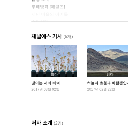
쿠페빵과 [매콜즈]
서민 마을의 아이들
쇼와시대
검은 마음(슈바르츠 헤르츠)
채널예스 기사
나와는 아무런 관계가 없는… 집
(5개)
선생과 스승
의외로 근처에…
아름다운 사람
노인은 노인으로 좋다
읽다
읽다
2장
냉이는 저리 비켜
하늘과 초원과 바람뿐인
위대한 엄마
2017년 03월 02일
2017년 02월 22일
지금, 여기 없는 료칸 스님
아이와 같은 눈높이로
아무것도 모른다
가슴 뛰게 하는 마쿠라노소시
저자 소개
(2명)
책은 훌륭하니, 사랑하라 소녀여