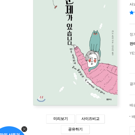
사
정
판
Y
결
배
배
미리보기
사이즈비교
공유하기