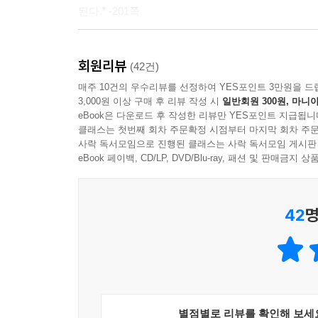
된다.” -201쪽
봄이 끝날 무렵엔 산이 온통 잿빛을 띤 분홍색으로 
인했을 땐 정말 놀랐다. 신기하게도 매년 놀란다. 놀라움
“이 세상엔 이렇다 할 볼일이 없다. 볼일은 없는데 
회원리뷰
이따금 아아, 살아 있구나, 하고 실감할 수 있으면 좋은
(42건)
죽을 때 이루지 못한 일이 있다고 생각되면 원통할 것
매주 10건의 우수리뷰를 선정하여 YES포인트 3만원을 드
고 생각하지 않을까? 이따금 친구가 “빨랑빨랑 해치워
3,000원 이상 구매 후 리뷰 작성 시
일반회원 300원, 마니아
특별할 것 없는 일상을 천년만년 질질 끌며
으면 어떡해? 아깝잖아. --- p.201~202
eBook은 다운로드 후 작성한 리뷰만 YES포인트 지급됩니
그렇게 나이 들어가고 싶다
클래스는 첫번째 회차 주문확정 시점부터 마지막 회차 주문
사락 독서모임으로 진행된 클래스는 사락 독서모임 게시판
인간이라면 누구나 숙명이라든지 운명 같은 것을 
살다 보면 알게 된다. 사는 건 이래도 문제이고, 
eBook 페이백, CD/LP, DVD/Blu-ray, 패션 및 판매금
된다.
인생이다. 그러니 문젯거리를 껴안고 안달복달하기보
--- p.210
42
명
사노 요코가 이 책에서 보여주는 것도 후회할지라
엉뚱함으로 돌파해가는 모습은 통쾌함마저 선사한다
자율신경실조증에 걸려 몸 상태가 좋지 않은데도 
되나 싶을 정도로 자신의 생각을 낱낱이 드러내 
“독서는 쓸데없었다. 독서만 좋아했던 내 인생도
집이 좁아져서 성가시다고 말하기도 한다.
별점별로 리뷰를 확인해 보세