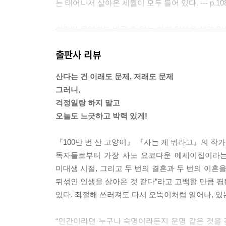
는 태어나서 살아온 세월이 모두 들어 있다. --- p.10
저마다 무엇과도 바꿀 수 없는 자기 인생을 살고 있
이든 좋다. 아무것도 몰라도 좋다는 걸 알았고, 모
출판사 리뷰
었다. --- p.131~132
산다는 건 이래도 문제, 저래도 문제
시시한 책을 만나면 얼마나 시시한지 알아보려고 끝까
그러니,
어 억지로 빌려주었다. 그래서 훌륭한 책은 내 수중에 
걱정일랑 하지 말고
오늘도 느긋하고 박력 있게!
내가 책을 읽는 이유는 나의 변변찮은 경험이 아닌 
난한 마음을 잊고 싶기 때문이다. 오늘은 빨간 재능에
『100만 번 산 고양이』 『사는 게 뭐라고』의 작
파랗구나’ 감탄할지도 모른다. 아마 모레는 시커먼 책을
독자들로부터 가장 사노 요코다운 에세이집이라는
미대생 시절, 그리고 두 번의 결혼과 두 번의 이혼
아무 볼일도 없는데 기차를 탄다. 도시락을 산다. 
뒤섞인 인생을 살아온 것 같다”라고 고백할 만큼 
그리고 돌아온다. 그걸 숨 돌릴 틈 없이 읽어버렸다.
있다. 좌절해 쓰러져도 다시 오뚝이처럼 일어나, 있
밥풀을 정성껏 떼어먹는 행위야말로 살아 있다는 실감
한 알 한 알 먹는 것만 같은 느낌이 들었다. --- p.166
“인간이라면 누구나 숙명이라든지 운명 같은 것을