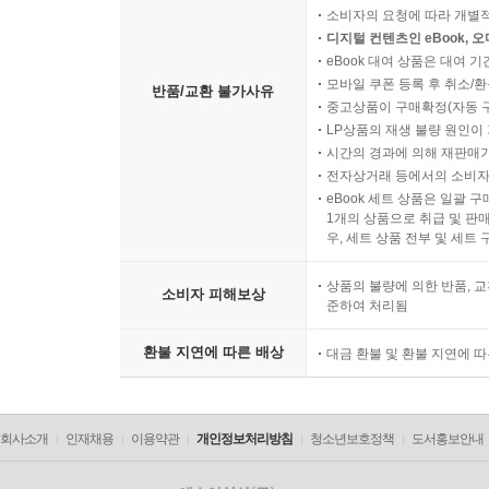
소비자의 요청에 따라 개별
디지털 컨텐츠인 eBook, 
eBook 대여 상품은 대여 기
모바일 쿠폰 등록 후 취소/환
반품/교환 불가사유
중고상품이 구매확정(자동 
LP상품의 재생 불량 원인이 기
시간의 경과에 의해 재판매가
전자상거래 등에서의 소비자
eBook 세트 상품은 일괄 
1개의 상품으로 취급 및 판매
우, 세트 상품 전부 및 세트
상품의 불량에 의한 반품, 교
소비자 피해보상
준하여 처리됨
환불 지연에 따른 배상
대금 환불 및 환불 지연에 
회사소개
인재채용
이용약관
개인정보처리방침
청소년보호정책
도서홍보안내