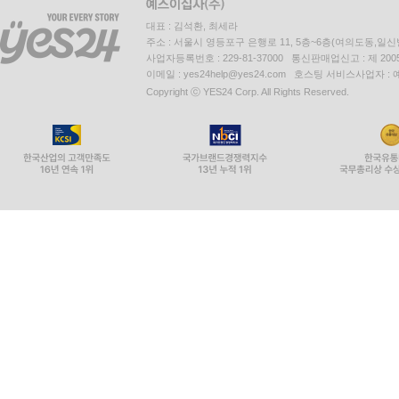
대표 : 김석환, 최세라
주소 : 서울시 영등포구 은행로 11, 5층~6층(여의도동,일신
사업자등록번호 : 229-81-37000 통신판매업신고 : 제 200
이메일 : yes24help@yes24.com 호스팅 서비스사업자 :
Copyright ⓒ YES24 Corp. All Rights Reserved.