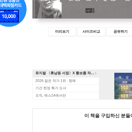
미리보기
사이즈비교
공유하기
뮤지컬 〈휴남동 서점〉X 황보름 작가 북토크
2026 젊은 작가 1위 : 청예
기간 한정 특가 도서
오직, 예스24에서만
이 책을 구입하신 분