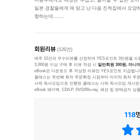
―휴가 나왔니? 추웠지. 서울이니?
일본 경찰들에게 매 맞고 난 다음 친척집에서 요양하
라고 말했다. 박상희의 목소리는 늘 비음(鼻音)이 섞여
향하는데…….
은 동굴에서 울리는 소리처럼 들렸다. ‘니?’는 말하
에 번지는 동심원(同心圓)이 되겠지. 그 동그란 파
와 서울 간의 거리를 단숨에 뛰어넘어서 마차세를 ‘니
---「세느주점」중에서
회원리뷰
(120건)
매주 10건의 우수리뷰를 선정하여 YES포인트 3만원을 드
―난 아버지를 묻을 때 슬펐지만 좋았어. 한 세상이
3,000원 이상 구매 후 리뷰 작성 시
일반회원 300원, 마니아
은 그 힘들게 지나간 자취가 너무 힘들어서 견딜 수
eBook은 다운로드 후 작성한 리뷰만 YES포인트 지급됩니
기서 살 거야. 나도 결혼했으니까 아버지가 되겠지.
클래스는 첫번째 회차 주문확정 시점부터 마지막 회차 주문
사락 독서모임으로 진행된 클래스는 사락 독서모임 게시판
―당신 피곤해? 우리 누울까?
eBook 페이백, CD/LP, DVD/Blu-ray, 패션 및 판매금
―아냐, 괜찮아. 아까 식장에서 돈 뜯어 간 사람 누
아버지 대신 온 것 같아서 무섭더군. 아버지가 아직 
―그래서 당신 오늘 힘들어 보였구나. 나도 그러리라
118
박상희는 이 가엾은 남편과 살아갈 날들이, 아득하
없는 시간의 벌판을 건너가야 할 것이었다. 벌판은 
---「첫날밤」중에서