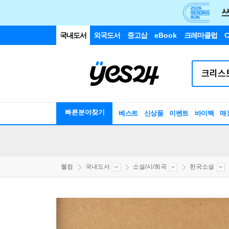
국내도서
외국도서
중고샵
eBook
크레마클럽
C
빠른분야찾기
베스트
신상품
이벤트
바이백
매
웰컴
국내도서
소설/시/희곡
한국소설