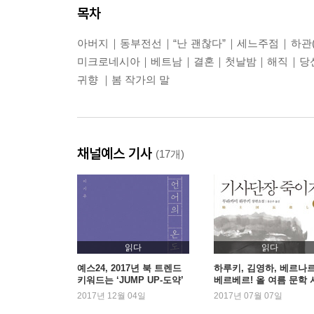
목차
아버지｜동부전선｜“난 괜찮다”｜세느주점｜하
미크로네시아｜베트남｜결혼｜첫날밤｜해직｜당
귀향 ｜봄 작가의 말
채널예스 기사
(17개)
읽다
읽다
예스24, 2017년 북 트렌드
하루키, 김영하, 베르나
키워드는 ‘JUMP UP-도약’
베르베르! 올 여름 문학 
장 장악
2017년 12월 04일
2017년 07월 07일