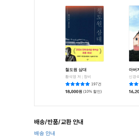
철도원 삼대
아버
황석영 저
창비
신경숙
|
197건
18,000
원
(10% 할인)
16,2
배송/반품/교환 안내
배송 안내