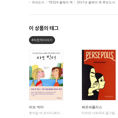
국내도서
YES24 올해의 책
2017년 올해의 책 후보도서
이 상품의 태그
#자전적이야기
바보 빅터
페르세폴리스
호아킴 데 포사다,레이먼드 조 공저
한국경제신문사(한경비피)
마르잔 사트라피 글그림/박언주 역
|