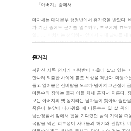
---「아버지」중에서
마차세는 대대본부 행정반에서 휴가증을 받았다. 
가 기간 중에도 군기를 엄수하고, 부모에게 효도
일……. 마차세는 선임하사 앞에서 귀대 날짜를 세 
보급계 사무실에서 오장춘(吳長春) 상병이 달려 나
이 흰 봉투 한 개를 내밀었다.
줄거리
―야, 이거, 휴가 가서 술이나 한잔해라.
―너, 이래도 되니?
북한산 서쪽 언저리 바람받이 마을에 살고 있는 
―니미……. 야, 누가 보겠다. 빨리 집어넣어.
만나러 외출한 사이에 홀로 세상을 떠난다. 마동수는
오장춘이 준 봉투에는 2만 원이 들어 있었다. 상병
들고 얼어붙은 산비탈을 오르다 넘어져 고관절에 금이
고 있었다. 운전병들이 제출하는 차량 운전 일지와
마동수의 장례는 둘째 아들 차세 혼자서 치른다. 
---「동부전선」중에서
보는 아버지의 옛 동지라는 남자들이 찾아와 술판을
죽음이 눈앞에 다가왔을 때 마동수는 열 살 위의
주점 안은 곱창 굽는 연기가 자욱했고, 술 취한 말
남산경찰서 앞에서 형을 기다렸던 날의 기억을 떠올
지를 접어서 윗주머니에 넣었다. 편지 속의 새를 생
국밥을 먹던 피투성이 사내들의 허기와 괜찮다, 너
천 마리가 일제히 날아오를 것처럼 보였다. 편지 속
마동수에게도 세상은 무섭고, 달아날 수 없는 곳