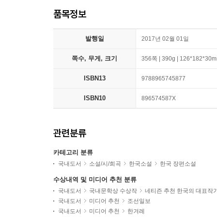
품목정보
발행일
2017년 02월 01일
쪽수, 무게, 크기
356쪽 | 390g | 126*182*30
ISBN13
9788965745877
ISBN10
896574587X
관련분류
카테고리 분류
국내도서
소설/시/희곡
한국소설
한국 장편소설
수상내역 및 미디어 추천 분류
국내도서
국내문학상 수상작
네티즌 추천 한국의 대표작
국내도서
미디어 추천
조선일보
국내도서
미디어 추천
한겨레