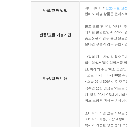
마이페이지 >
반품/교환 신청
반품/교환 방법
판매자 배송 상품은 판매자와
출고 완료 후 10일 이내의 
디지털 콘텐츠인 eBook의 
반품/교환 가능기간
중고상품의 경우 출고 완료일
모바일 쿠폰의 경우 유효기간(
고객의 단순변심 및 착오구
직수입양서/직수입일서중 일
단, 아래의 주문/취소 조건인
오늘 00시 ~ 06시 30분 
반품/교환 비용
오늘 06시 30분 이후 주문
직수입 음반/영상물/기프트 
단, 당일 00시~13시 사이
박스 포장은 택배 배송이 가
소비자의 책임 있는 사유로 
소비자의 사용, 포장 개봉에 
복제가 가능한 상품 등의 포장을 