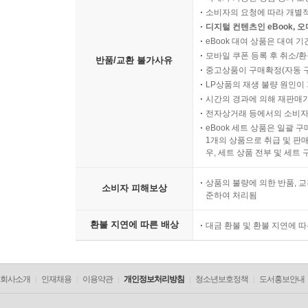
소비자의 요청에 따라 개별
디지털 컨텐츠인 eBook, 
eBook 대여 상품은 대여 기
모바일 쿠폰 등록 후 취소/환
반품/교환 불가사유
중고상품이 구매확정(자동 
LP상품의 재생 불량 원인이 기
시간의 경과에 의해 재판매가
전자상거래 등에서의 소비자
eBook 세트 상품은 일괄 
1개의 상품으로 취급 및 판매
우, 세트 상품 전부 및 세트
상품의 불량에 의한 반품, 교
소비자 피해보상
준하여 처리됨
환불 지연에 따른 배상
대금 환불 및 환불 지연에 
회사소개
인재채용
이용약관
개인정보처리방침
청소년보호정책
도서홍보안내