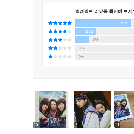
삼맥종 / 지뒤 cast 박형식
“어머니가 나를 증명해주지 않는다면, 누가 나를 왕
별점별로 리뷰를 확인해 보세
신라 김씨 왕계의 유일한 성골 왕위 계승자. 신
62%
어지럽히기 위해 화랑이 되기로 결심한다. 그곳에서 
23%
수호 cast 최민호
15%
이찬 김습의 외아들로 귀족 중의 귀족, 진골 중의 
0%
권력과 권세를 누리는 게 공기처럼 당연한 어린
0%
자신감으로 웬만한 장애물과 안티 세력도 능청으로
없는 리더다.
반류 cast 도지한
본래 소탈하고 착한 성정을 지녔으나 박영실의 양자
눈치를 보는 이들이라 염증이 나지만 양아버지의 기
한성 cast 김태형
화랑도의 막내 화랑. 천사같이 맑은 얼굴을 가진 
16
3
14