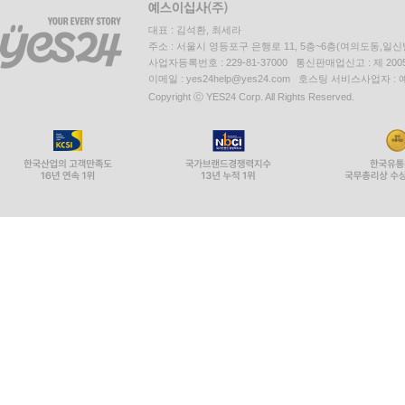
대표 : 김석환, 최세라
주소 : 서울시 영등포구 은행로 11, 5층~6층(여의도동,일신
사업자등록번호 : 229-81-37000 통신판매업신고 : 제 200
이메일 : yes24help@yes24.com 호스팅 서비스사업자 :
Copyright ⓒ YES24 Corp. All Rights Reserved.