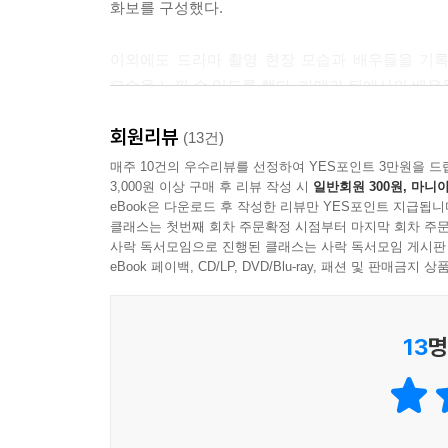
화보를 구성했다.
이외에도 드라마 촬영 현장 모습과 배우들을 기록
모습을 느낄 수 있도록 했다. 카메라 뒤에서의 배우
회원리뷰
등장인물 소개
(13건)
매주 10건의 우수리뷰를 선정하여 YES포인트 3만원을 드
3,000원 이상 구매 후 리뷰 작성 시
일반회원 300원, 마니아
무명 / 선우 cast 박서준
eBook은 다운로드 후 작성한 리뷰만 YES포인트 지급됩니
“어떨 땐 개 같고, 어떨 땐 새 같다 그래서, 개.새.공.”
클래스는 첫번째 회차 주문확정 시점부터 마지막 회차 주문
비밀스런 사연을 간직한 채 핏덩이 때부터 우륵의 
사락 독서모임으로 진행된 클래스는 사락 독서모임 게시판
가지고 다니면서 중요한 순간마다 결정하고 일단 결정
eBook 페이백, CD/LP, DVD/Blu-ray, 패션 및 판매금
아로 cast 고아라
13
명
“저는 천인입니까, 진골입니까? 골품 따윈 접어둔다,
진골 아버지와 천인 어머니의 골품을 뛰어 넘는 로맨
오라버니 선우와 변태공 삼맥종, 두 사람의 등장은 