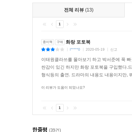
여울 cast 조윤우
전체 리뷰
(13)
오랫동안 성골을 배출하는 왕비 집안에서 태어났다.
미모의 사내.
1
화랑 포토북
종이책
구매
l*****0
2020-05-19
신고
|
|
|
이태원클라쓰를 몰아보기 하고 박서준에 푹 빠
싼감이 있긴 하지만 화랑 포토북을 구입했다.드
형식등의 출연. 드라마의 내용도 내용이지만, 
이 리뷰가 도움이 되었나요?
1
한줄평
(39건)