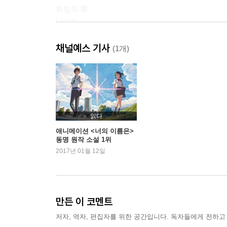
화랑의 樂
남부여
채널예스 기사
* 신라의 청춘들
(1개)
무명/선우 _ 박서준
아로 _ 고아라
삼맥종 _ 박형식
수호 _ 최민호
반류 _ 도지한
읽다
한성 _ 김태형
애니메이션 <너의 이름은>
동명 원작 소설 1위
여울 _ 조윤우
2017년 01월 12일
* 에필로그
메이킹 포토
만든 사람들
만든 이 코멘트
저자, 역자, 편집자를 위한 공간입니다. 독자들에게 전하고