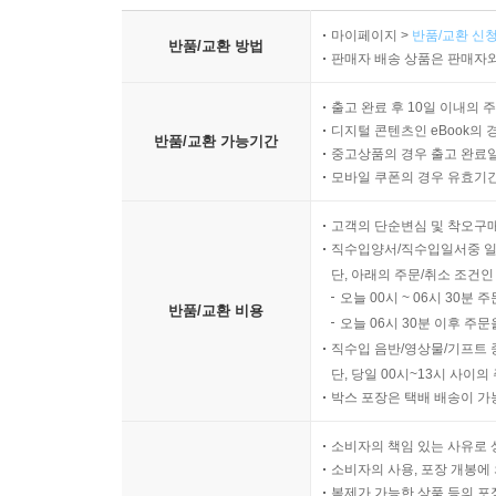
마이페이지 >
반품/교환 신청
반품/교환 방법
판매자 배송 상품은 판매자와
출고 완료 후 10일 이내의 
디지털 콘텐츠인 eBook의 
반품/교환 가능기간
중고상품의 경우 출고 완료일
모바일 쿠폰의 경우 유효기간(
고객의 단순변심 및 착오구
직수입양서/직수입일서중 일
단, 아래의 주문/취소 조건인
오늘 00시 ~ 06시 30분 
반품/교환 비용
오늘 06시 30분 이후 주문
직수입 음반/영상물/기프트 
단, 당일 00시~13시 사이
박스 포장은 택배 배송이 가
소비자의 책임 있는 사유로 
소비자의 사용, 포장 개봉에 
복제가 가능한 상품 등의 포장을 