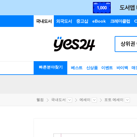
국내도서
외국도서
중고샵
eBook
크레마클럽
C
빠른분야찾기
베스트
신상품
이벤트
바이백
매
웰컴
국내도서
에세이
포토 에세이