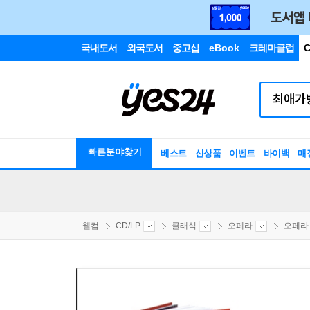
국내도서
외국도서
중고샵
eBook
크레마클럽
C
빠른분야찾기
베스트
신상품
이벤트
바이백
매
웰컴
CD/LP
클래식
오페라
오페라 