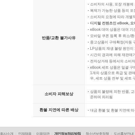
소비자의 사용, 포장 개봉에 
복제가 가능한 상품 등의 포장을 
소비자의 요청에 따라 개별
디지털 컨텐츠인 eBook, 
eBook 대여 상품은 대여 기
모바일 쿠폰 등록 후 취소/환
반품/교환 불가사유
중고상품이 구매확정(자동 
LP상품의 재생 불량 원인이 기
시간의 경과에 의해 재판매가
전자상거래 등에서의 소비자
eBook 세트 상품은 일괄 
1개의 상품으로 취급 및 판매
우, 세트 상품 전부 및 세트
상품의 불량에 의한 반품, 교
소비자 피해보상
준하여 처리됨
환불 지연에 따른 배상
대금 환불 및 환불 지연에 
회사소개
인재채용
이용약관
개인정보처리방침
청소년보호정책
도서홍보안내