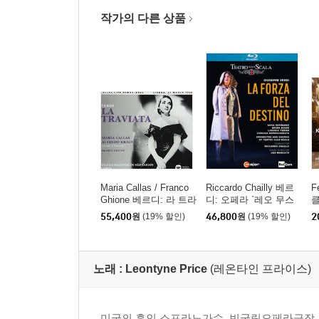
작가의 다른 상품
Maria Callas / Franco
Riccardo Chailly 베르
F
Ghione 베르디: 라 트라
디: 오페라 `레오 무스
클
비아타 - 마리아 칼라
카토` (Verdi: Opera `La
55,400
원
(19% 할인)
46,800
원
(19% 할인)
2
스, 프랑코 기오네 / (Ve
Forza Del Destino`)
아
rdi: La Traviata) [SAC
e 
D]
n
s
노래 :
Leontyne Price
(레온타인 프라이스)
미국의 흑인 소프라노가수. 빈국립오페라극장,