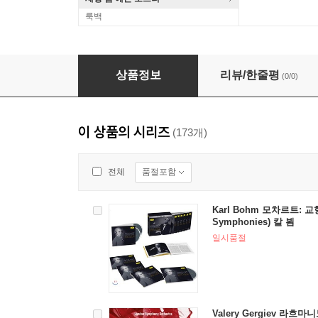
룩백
Leontyne Price 베르디: 아이다 (Verdi: 
상품정보
리뷰/한줄평
(0/0)
이 상품의 시리즈
(173개)
품절포함
전체
Karl Bohm 모차르트: 교향
Symphonies) 칼 뵘
일시품절
Valery Gergiev 라흐