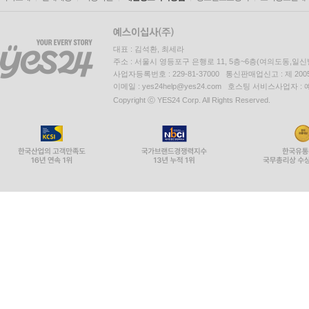
대표 : 김석환, 최세라
주소 : 서울시 영등포구 은행로 11, 5층~6층(여의도동,일신
사업자등록번호 : 229-81-37000 통신판매업신고 : 제 200
이메일 : yes24help@yes24.com 호스팅 서비스사업자 :
Copyright ⓒ YES24 Corp. All Rights Reserved.