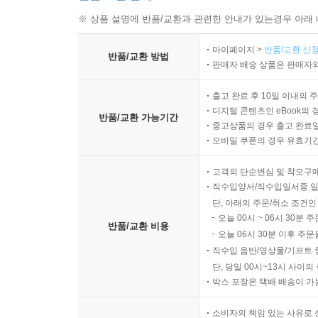
※ 상품 설명에 반품/교환과 관련한 안내가 있는경우 아래 
마이페이지 >
반품/교환 신청
반품/교환 방법
판매자 배송 상품은 판매자와
출고 완료 후 10일 이내의 
디지털 콘텐츠인 eBook의 
반품/교환 가능기간
중고상품의 경우 출고 완료일
모바일 쿠폰의 경우 유효기간(
고객의 단순변심 및 착오구
직수입양서/직수입일서중 일
단, 아래의 주문/취소 조건인
오늘 00시 ~ 06시 30분 
반품/교환 비용
오늘 06시 30분 이후 주문
직수입 음반/영상물/기프트 
단, 당일 00시~13시 사이
박스 포장은 택배 배송이 가
소비자의 책임 있는 사유로 