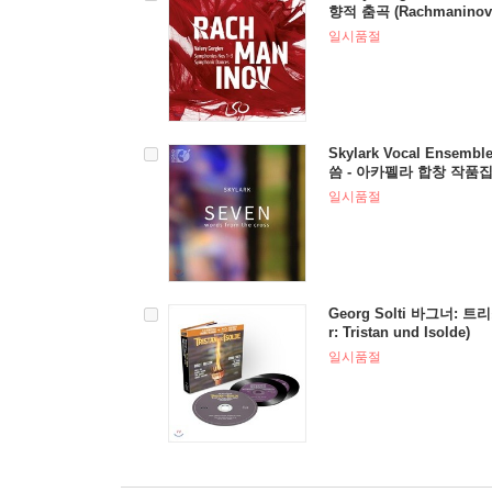
향적 춤곡 (Rachmaninov:
3, Symphonic Dances)
일시품절
Skylark Vocal Ense
씀 - 아카펠라 합창 작품집 (
The Cross)
일시품절
Georg Solti 바그너: 
r: Tristan und Isolde)
일시품절